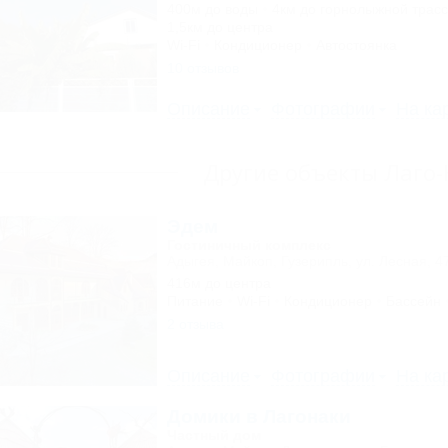
400м до воды
4км до горнолыжной трас
1,5км до центра
Wi-Fi
Кондиционер
Автостоянка
10 отзывов
Описание
Фотографии
На ка
Другие объекты Лаго
Эдем
Гостиничный комплекс
Адыгея, Майкоп, Гузерипль, ул. Лесная, 4
416м до центра
Питание
Wi-Fi
Кондиционер
Бассейн
2 отзыва
Описание
Фотографии
На ка
Домики в Лагонаки
Частный дом