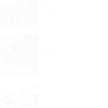
452м до центра
Питание
Автостоянка
7 отзывов
Описание
Фотографии
На ка
Благодать
База активного отдыха
Апшеронск, 15 км автодороги Даховская -
4км до воды
20м до горнолыжной трасс
Питание
Автостоянка
5 отзывов
Описание
Фотографии
На ка
Солнечная
Вилла
Адыгея, пос. Цветочный, ул. Солнечная, 8
Wi-Fi
Кондиционер
Бассейн
Автостоя