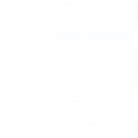
Гостиницы и отели
(2)
Все курорты Лаго-Наки
Каменномостский
(3)
Даховская
(5)
Майкоп
(2)
Гузерипль
(2)
Хамышки
(1)
Тульский
(1)
Еще
Популярные
Кондиционер
(1)
Недорого
(2)
Бесплатный Wi-Fi
(2)
Сауна, баня
(1)