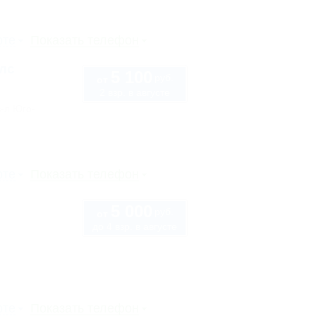
рте
Показать телефон
лс
5 100
руб.
от
2 взр. в августе
в-л Юго-
рте
Показать телефон
5 000
руб.
от
до 4 взр. в августе
рте
Показать телефон