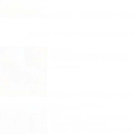
Описание
Фотографии
На ка
Другие объекты Краснодарского
Россия
Культурно-туристический комплекс
Новороссийск, Камчатка, ул. Короленко, 1
27км до центра
Описание
Фотографии
На ка
Джамайка
Отель
Анапа, Джемете, Пионерский проспект, 47
70м до моря
5км до центра
Питание
Wi-Fi
Кондиционер
Бассейн