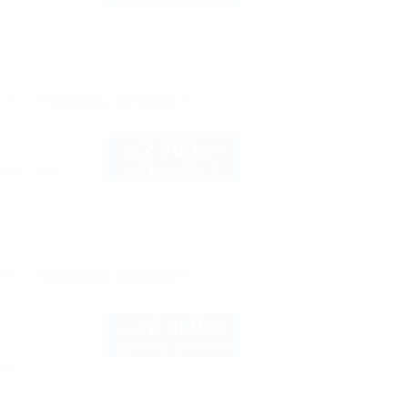
рте
Показать телефон
2 700
руб.
от
2 взр. в августе
 Лаго-Наки
ы
рте
Показать телефон
20 000
руб.
от
до 8 взр. в августе
нка