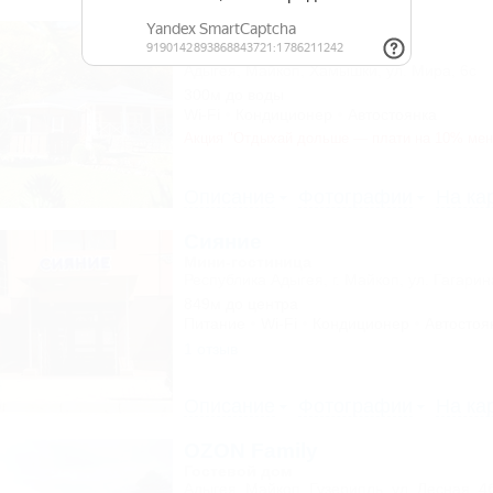
Пикник
Коттедж
Адыгея, Майкоп, Хамышки, ул. Мира, 6с
300м до воды
Wi-Fi
Кондиционер
Автостоянка
Акция "Отдыхай дольше — плати на 10% ме
Описание
Фотографии
На ка
Сияние
Мини-гостиница
Республика Адыгея, г. Майкоп, ул. Гагарин
849м до центра
Питание
Wi-Fi
Кондиционер
Автостоя
1 отзыв
Описание
Фотографии
На ка
OZON Family
Гостевой дом
Адыгея, Майкоп, Гузерипль, ул. Лесная, 4