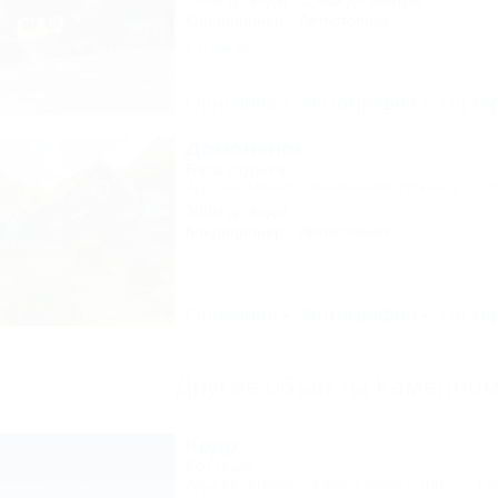
500м до воды
1,4км до центра
Кондиционер
Автостоянка
2 отзыва
Описание
Фотографии
На ка
Домовенок
База отдыха
Адыгея, Майкоп, Каменномостский, ул. Пр
300м до воды
Кондиционер
Автостоянка
Описание
Фотографии
На ка
Другие объекты Каменном
Кедр
Коттедж
Адыгея, Майкоп, Каменномостский, ул. Го