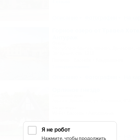
4 отзыва
Описание
Фотографии
На ка
Горное озеро от Травел Хоте
Антураж
Отель
Республика Адыгея, Майкоп, Даховская, к
Западный, стр. 1218
Питание
Бассейн
Кондиционер
1 спецпредложение
Описание
Фотографии
На ка
Орлиное гнездо
Гостевой дом
Адыгея, Даховская, ул. Ключевая, 67А
1м до воды
Wi-Fi
Бассейн
Автостоянка
1 отзыв
Описание
Фотографии
На ка