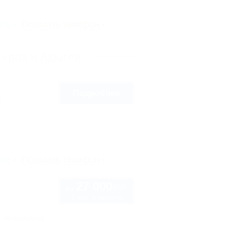
рте
Показать телефон
 края и Адыгеи
Подробнее
8
рте
Показать телефон
27 000
руб.
от
2 взр. в августе
Автостоянка