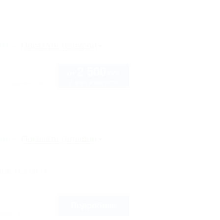
рте
Показать телефон
2 500
руб.
от
2 взр. в августе
охладная, 2в
рте
Показать телефон
остского
Подробнее
голя, 17