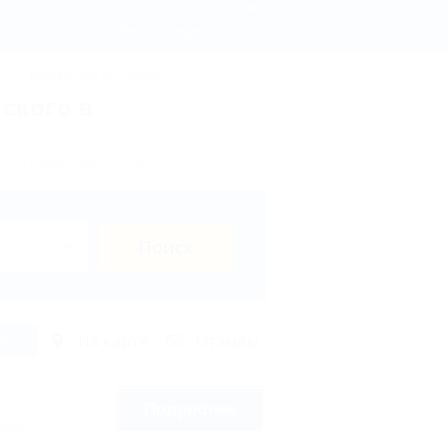
 без посредников на август - Отдых.на Кубани.ру
Регистрация
Вход
ы
Термальные источники
ского в
ых в Каменномостском?
Поиск
исок
На карте
Отзывы
Подробнее
голя