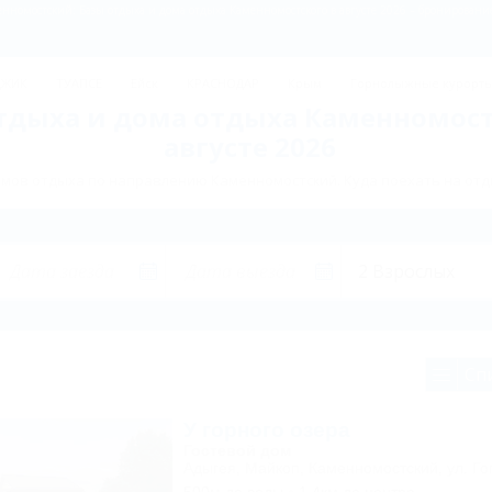
нномостский: Базы отдыха и дома отдыха Каменномостского в августе 2026 – бронирование
ДЖИК
ТУАПСЕ
Ейск
КРАСНОДАР
Крым
Горнолыжные курорт
тдыха и дома отдыха Каменномост
августе 2026
омов отдыха по направлению Каменномостский. Куда поехать на отд
Сп
У горного озера
Гостевой дом
Адыгея, Майкоп, Каменномостский, ул. Го