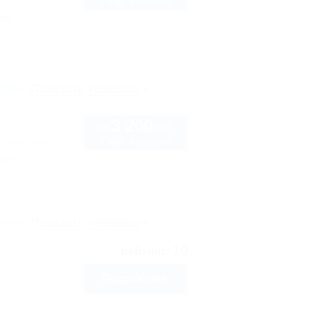
2 взр. в августе
 55
ссы
рте
Показать телефон
3 200
руб.
от
2 взр. в августе
-Лаго-Наки
тра
рте
Показать телефон
10
рейтинг:
Подробнее