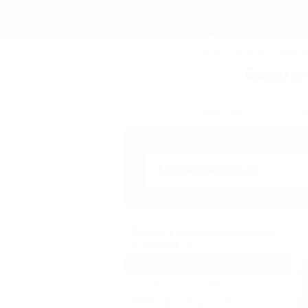
Каме
СОЧИ
АНАПА
ГЕЛЕН
Базы о
Бронирование баз и д
Отдых в Каменномостском
в августе (2)
Базы и дома отдыха
(2)
Частный сектор
(3)
Жильё для отдыха
(3)