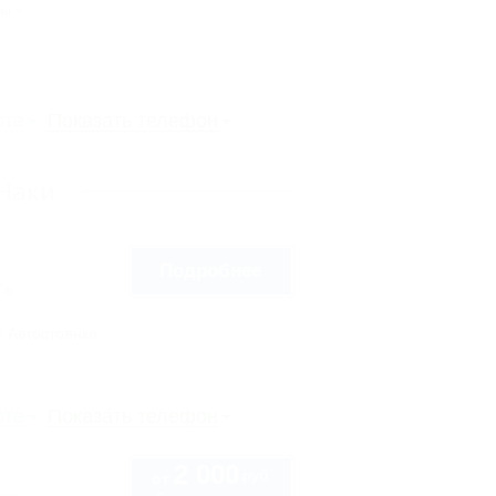
сы
рте
Показать телефон
-Наки
Подробнее
7ж
Автостоянка
рте
Показать телефон
2 000
руб.
от