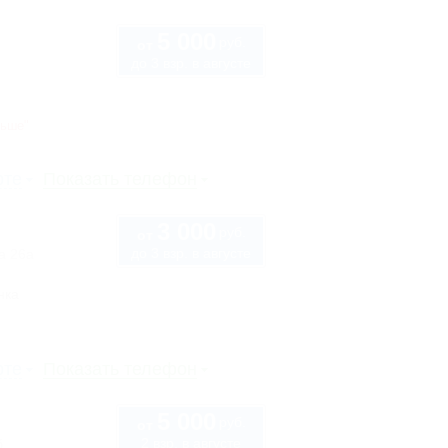
5 000
руб.
от
до 3 взр. в августе
ньше"
рте
Показать телефон
3 000
руб.
от
до 3 взр. в августе
а 26а
нка
рте
Показать телефон
5 000
руб.
от
2 взр. в августе
б