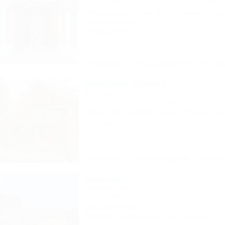
Адыгея, Майкоп, Даховская, ул. Гагарина,
100м до воды
30км до горнолыжной тра
1,5км до центра
Кондиционер
14 отзывов
Описание
Фотографии
На ка
Звездная долина
Коттедж
Апшеронск, 16-й км автодороги Даховская
5км до горнолыжной трассы
39км до цен
3 отзыва
Описание
Фотографии
На ка
Аммонит
Гостевой дом
Адыгея, Майкоп, Даховская, ул. Мира, 7а
320м до центра
Питание
Кондиционер
Автостоянка