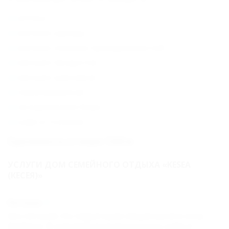
аптека
магазин одежды
магазин пляжных принадлежностей
магазин продуктов
магазин сувениров
парикмахерская
экскурсионное бюро
кафе и столовая
Удаленность от моря: 1200 м
УСЛУГИ ДОМ СЕМЕЙНОГО ОТДЫХА «KESEA
(КЕСЕЯ)»
Питание
Без питания. На территории общая кухня и зона
барбекю. В шаговой доступности есть кафе и