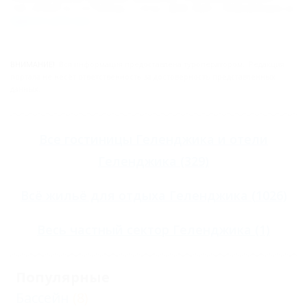
Тип объекта: Гостиница, Статус: Действует. Информация из
Единого реестра
.
ВНИМАНИЕ!
Вся информация предоставлена туроператором. Редакция
портала не несёт ответственность за достоверность представленных
данных.
Все
гостиницы Геленджика
и
отели
Геленджика
(329)
Всё
жильё для отдыха Геленджика
(1026)
Весь
частный сектор Геленджика
(1)
Популярные
Бассейн
(8)