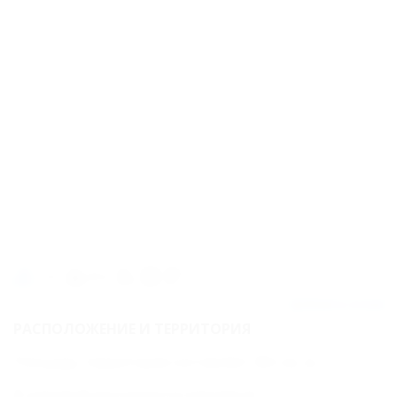
Карта
Отзывы
1,2км
600м
Добавить отзыв
РАСПОЛОЖЕНИЕ И ТЕРРИТОРИЯ
Площадь территории составляет 402 кв. м.
В шаговой доступности находятся: