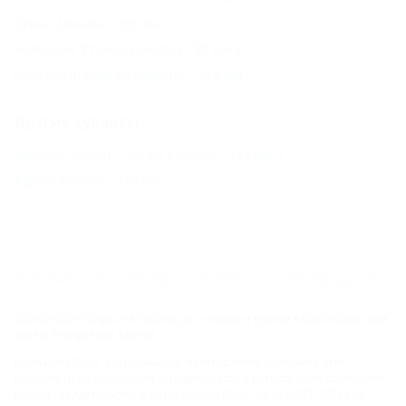
Сукко (Анапа) - 95 км
Большой Утриш (Анапа) - 97 км
Благовещенская (Анапа) - 116 км
Другие курорты
Дагомыс (Сочи) - 152 км
СОЧИ - 171 км
Адлер (Сочи) - 193 км
ГЛАВНАЯ
КОНТАКТЫ
НОВОСТИ
ПУТЕВОДИТЕЛЬ
© 2006–2026 Отдых.на Кубани.ру — отдых и туризм в Краснодарском
крае и Республике Адыгея.
Компании ООО "На Кубани.ру" принадлежит доменное имя
nakubani.ru на основании "Свидетельства о регистрации доменного
имени", свидетельство о регистрации СМИ –Эл № ФС77-79732 от