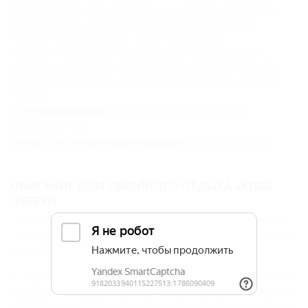
обязательного медицинского страхования (ОМС);
для взрослых: общегражданский российский
паспорт; для детей до 14 лет: оригинал
свидетельства о рождении. Для иностранных
граждан для заезда необходимо иметь: виза или
вид на жительство, миграционная карта, паспорт,
ваучер.
Водоснабжение :
горячая и холодная вода
круглосуточно
Характер функционирования :
круглогодично
ОПИСАНИЕ ДОМ СЕМЕЙНОГО ОТДЫХА «KESEA
(КЕСЕЯ)»
Трехзвездочный гостевой дом KESEA находится в г.
Геленджик в центре города и в 1,2 км от пляжа.
Отлично подойдет для семейного отдыха.
К услугам гостей Wi-Fi в номерах гостевого дома,
барбекю на свежем воздухе,
бесплатная парковка,
семейные номера, общая кухня. Также есть прокат