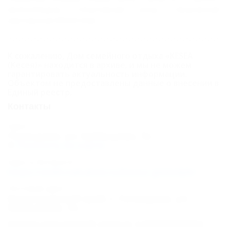
велосипедов, спортивная зона, творческая
мастерская KESEA Kids.
К сожалению, Дом семейного отдыха «KESEA
(Кесея)» находится в архиве, и мы не можем
гарантировать актуальность информации.
Объектом не предоставлены данные о внесении в
Единый реестр.
Контакты
Адрес:
Геленджик, ул. Куйбышева, 7а
Показать на карте
Адрес в Интернете:
https://otdih.nakubani.ru/kesea-gelendjik/
Почтовый адрес:
Краснодарский край, г. Геленджик, ул.
Куйбышева, 7а
Номер реестровой записи: С232025006064