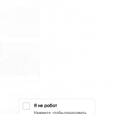
Антураж
Отель
Республика Адыгея, Майкоп, Даховская, к
Западный, стр. 1218
Питание
Бассейн
Кондиционер
1 спецпредложение
Описание
Фотографии
На ка
Сияние
Мини-гостиница
Республика Адыгея, г. Майкоп, ул. Гагарин
849м до центра
Питание
Wi-Fi
Кондиционер
Автостоя
1 отзыв
Описание
Фотографии
На ка
OZON Family
Гостевой дом
Адыгея, Майкоп, Гузерипль, ул. Лесная, 4
452м до центра
Питание
Автостоянка