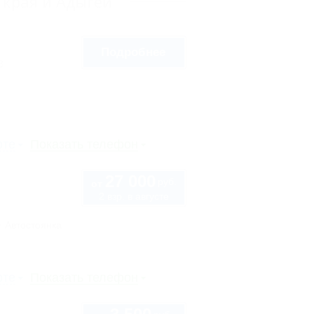
 края и Адыгеи
Подробнее
8
рте
Показать телефон
27 000
руб.
от
2 взр. в августе
Автостоянка
рте
Показать телефон