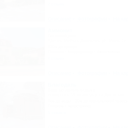
2 отзыва
Описание
Фотографии
На ка
Аммонит
Гостевой дом
Адыгея, Майкоп, Даховская, ул. Мира, 7а
320м до центра
Питание
Кондиционер
Автостоянка
4 отзыва
Описание
Фотографии
На ка
Благодать
База активного отдыха
Апшеронск, 15 км автодороги Даховская -
4км до воды
20м до горнолыжной трасс
Питание
Автостоянка
5 отзывов
Описание
Фотографии
На ка