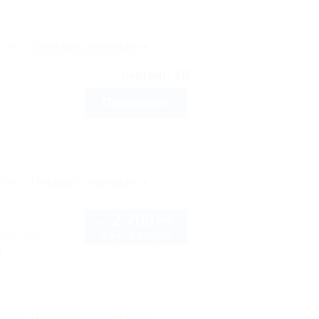
рте
Показать телефон
10
рейтинг:
Подробнее
рте
Показать телефон
2 700
руб.
от
2 взр. в августе
 Лаго-Наки
ы
рте
Показать телефон