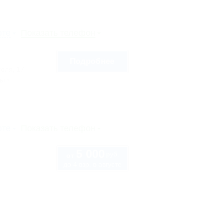
рте
Показать телефон
Подробнее
голя, 17
сы
рте
Показать телефон
5 000
руб.
от
до 4 взр. в августе