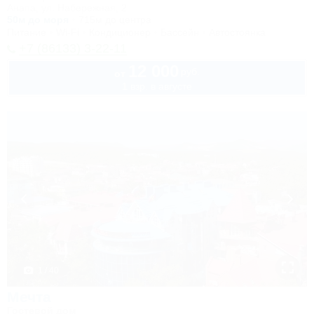
Анапа, ул. Набережная, 2
50м до моря
715м до центра
Питание
Wi-Fi
Кондиционер
Бассейн
Автостоянка
+7 (86133) 3-22-11
12 000
руб.
от
1 взр. в августе
1 / 40
Мечта
Гостевой дом