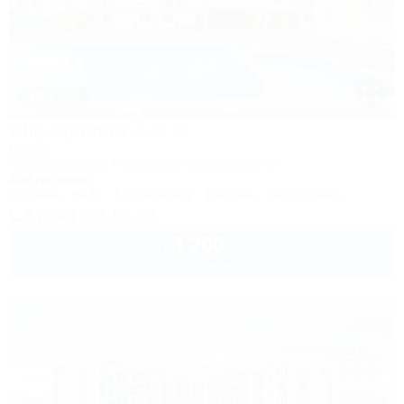
1 / 50
Alfa Summer
Отель
Анапа, Джемете, Пионерский проспект, 257С
50м до моря
Питание
Wi-Fi
Кондиционер
Бассейн
Автостоянка
8 (800) 201-55-58
4 200
руб.
от
2 взр. в августе