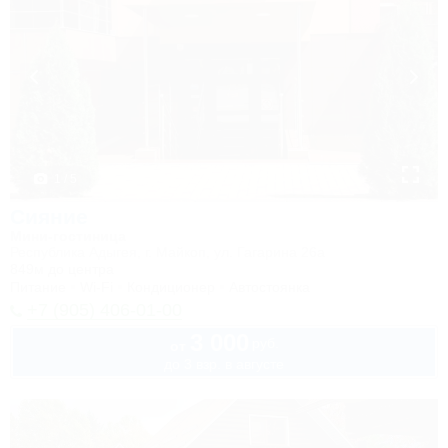
1 / 5
Сияние
Мини-гостиница
Республика Адыгея, г. Майкоп, ул. Гагарина 26а
849м до центра
Питание
Wi-Fi
Кондиционер
Автостоянка
+7 (905) 406-01-00
3 000
руб.
от
до 3 взр. в августе