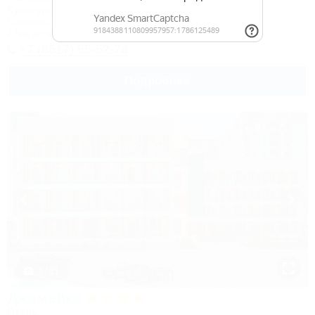
Культурно-туристический комплекс
Новороссийск, Камчатка, ул. Короленко, 18
27км до центра
+7 (8617) 65-62-76
Подробнее
1 / 31
Джамайка
Отель