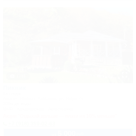
1 / 16
Пикник
Коттедж
Адыгея, Майкоп, Хамышки, ул. Мира, 6с
300м до воды
Wi-Fi
Кондиционер
Автостоянка
Акция "Отдыхай дольше — плати на 10% меньше"
+7 (918) 359-02-63
5 000
руб.
от