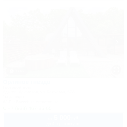
1 / 46
Орлиное гнездо
Гостевой дом
Адыгея, Даховская, ул. Ключевая, 67А
1м до воды
Wi-Fi
Бассейн
Автостоянка
+7 (938) 467-35-65
5 000
руб.
от
до 4 взр. в августе