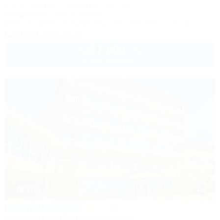
Анапа, Джемете, Пионерский проспект, 47
70м до моря
5км до центра
Питание
Wi-Fi
Кондиционер
Бассейн
Автостоянка
8 (800) 201-76-36
27 000
руб.
от
2 взр. в августе
1 / 85
Горный воздух
Лечебно-оздоровительный комплекс