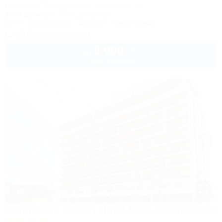
Геленджик, Дивноморское, ул. Кирова, 7б
150м до моря
574м до центра
Wi-Fi
Кондиционер
Бассейн
Автостоянка
+7 (918) 396-19-33
6 000
руб.
от
2 взр. в августе
1 / 40
Sunmarinn Resort Hotel Ultra All inclusive