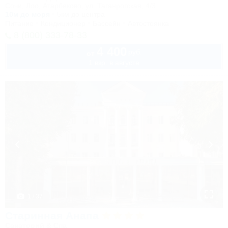
Сочи, Лоо, Атарбеково, ул. Таганрогская, 4/3
10м до моря
5км до центра
Питание
Кондиционер
Бассейн
Автостоянка
8 (800) 333-78-33
4 400
руб.
от
1 взр. в августе
1 / 37
Старинная Анапа
Санаторий & Спа