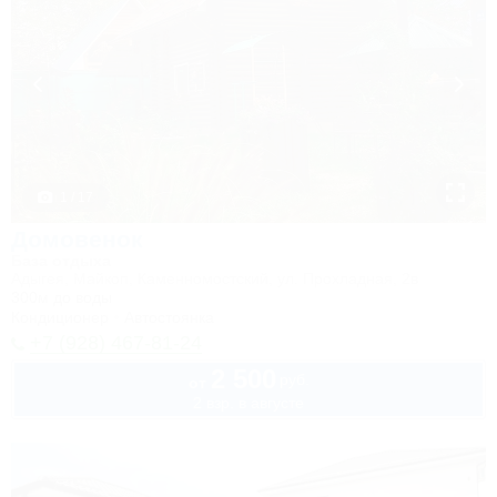
1 / 17
Домовенок
База отдыха
Адыгея, Майкоп, Каменномостский, ул. Прохладная, 2в
300м до воды
Кондиционер
Автостоянка
+7 (928) 467-81-24
2 500
руб.
от
2 взр. в августе