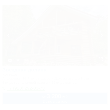
1 / 60
Звездная долина
Коттедж
Апшеронск, 16-й км автодороги Даховская-Лаго-Наки
5км до горнолыжной трассы
39км до центра
+7 (928) 292-03-73
3 200
руб.
от
2 взр. в августе