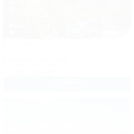
1 / 42
Нефтяник
База отдыха
Туапсе, Бжид, Бухта Инал, 2 участок
270м до моря
200м до центра
Кондиционер
Автостоянка
+7 (918) 118-10-40
1 600
руб.
от
2 взр. в августе