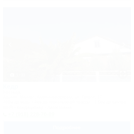
1 / 33
Кедр
Коттедж
Адыгея, Майкоп, Каменномостский, ул. Гоголя, 17
400м до воды
4км до горнолыжной трассы
1,5км до центра
Wi-Fi
Кондиционер
Автостоянка
+7 (918) 228-76-89
Подробнее