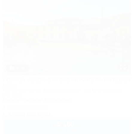
1 / 32
Горное озеро от Травел Хотелс Антураж
Отель
Республика Адыгея, Майкоп, Даховская, кв-л Юго-Западный,
стр. 1218
Питание
Бассейн
Кондиционер
1 спецпредложение
8 (800) 500-54-31
5 100
руб.
от
2 взр. в августе