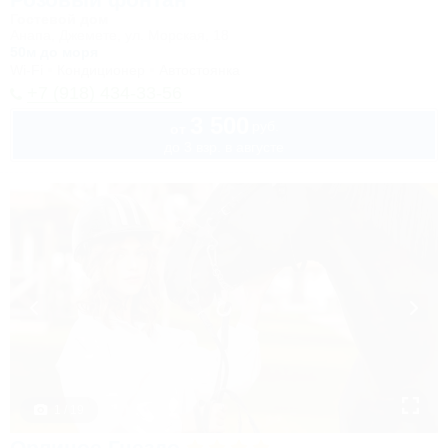
Гостевой дом
Анапа, Джемете, ул. Морская, 18
50м до моря
Wi-Fi
Кондиционер
Автостоянка
+7 (918) 434-33-56
3 500
руб.
от
до 3 взр. в августе
1 / 19
Орлиное Гнездо