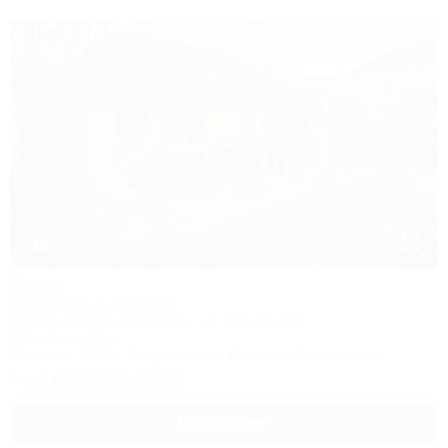
1 / 43
Эдем
Гостиничный комплекс
Адыгея, Майкоп, Гузерипль, ул. Лесная, 47ж
416м до центра
Питание
Wi-Fi
Кондиционер
Бассейн
Автостоянка
+7 (952) 986-37-77
Подробнее