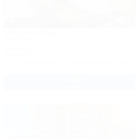
1 / 46
Затерянный рай
База отдыха
Туапсе, Бжид, Бухта Инал, ул. Морская, участок 2
300м до моря
Кондиционер
Автостоянка
Успейте забронировать лето по ценам прошлого года!
+7 (938) 550-00-33
1 600
руб.
от
2 взр. в августе