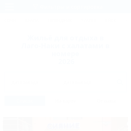
Фильтры и сортировка
Главная
СОЧИ
АНАПА
ГЕЛЕНДЖИК
ТУАПСЕ
ЕЙСК
КР
Регистрация
Жильё для отдыха в
Вход
Лаго-Наки с халатами в
номере
2026
Дата заезда
Дата выезда
Список
На карте
Отзывы