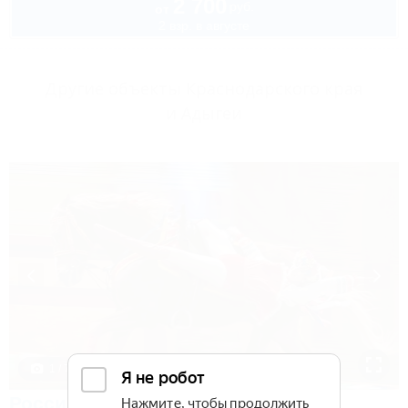
2 700
руб.
от
2 взр. в августе
Другие объекты Краснодарского края
и Адыгеи
1 / 7
Россия