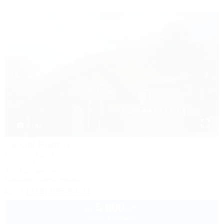
1 / 47
OZON Family
Гостевой дом
Адыгея, Майкоп, Гузерипль, ул. Лесная, 4б
452м до центра
Питание
Автостоянка
+7 (918) 925-94-31
5 000
руб.
от
2 взр. в августе