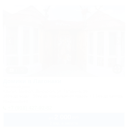
1 / 75
Домики в Лагонаки
Частный дом
Адыгея, Майкоп, Даховская, ул. Гагарина, 55
100м до воды
30км до горнолыжной трассы
1,5км до центра
Кондиционер
+7 (918) 427-92-82
2 000
руб.
от
2 взр. в августе