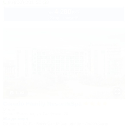
8 (800) 201-55-58
4 200
руб.
от
2 взр. в августе
1 / 93
Corudo Family Resort&Spa
Отель
Анапа, Витязево, ул. Скифская, 20
50м до моря
Питание
Wi-Fi
Бассейн
Кондиционер
Автостоянка