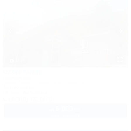
1 / 47
OZON Family
Гостевой дом
Адыгея, Майкоп, Гузерипль, ул. Лесная, 4б
452м до центра
Питание
Автостоянка
+7 (918) 925-94-31
5 000
руб.
от
2 взр. в августе