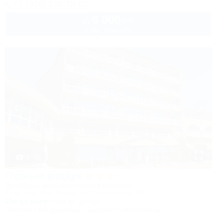
+7 (918) 108-75-82
6 000
руб.
от
2 взр. в августе
1 / 85
Горный воздух
Лечебно-оздоровительный комплекс
Сочи, Лоо, Атарбеково, ул. Таганрогская, 4/3
10м до моря
5км до центра
Питание
Кондиционер
Бассейн
Автостоянка