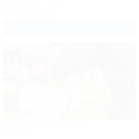
50м до моря
Wi-Fi
Кондиционер
Автостоянка
+7 (918) 434-33-56
3 500
руб.
от
до 3 взр. в августе
1 / 19
Орлиное Гнездо
Парк отель
Горячий Ключ, Безымянное, урочище Орловая щель