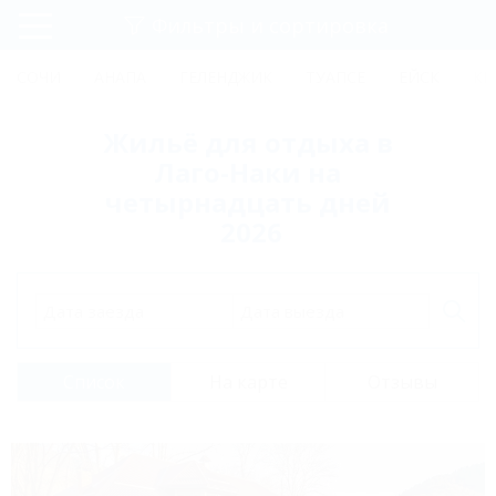
Фильтры и сортировка
Главная
СОЧИ
АНАПА
ГЕЛЕНДЖИК
ТУАПСЕ
ЕЙСК
КР
Регистрация
Жильё для отдыха в
Вход
Лаго-Наки на
четырнадцать дней
2026
Дата заезда
Дата выезда
Список
На карте
Отзывы