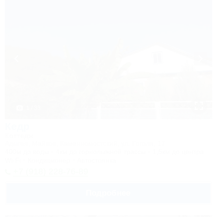
1 / 33
Кедр
Коттедж
Адыгея, Майкоп, Каменномостский, ул. Гоголя, 17
400м до воды
4км до горнолыжной трассы
1,5км до центра
Wi-Fi
Кондиционер
Автостоянка
+7 (918) 228-76-89
Подробнее