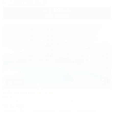
+7 (938) 550-00-33
1 600
руб.
от
2 взр. в августе
1 / 50
Alfa Summer
Отель
Анапа, Джемете, Пионерский проспект, 257С
50м до моря
Питание
Wi-Fi
Кондиционер
Бассейн
Автостоянка