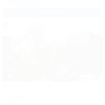
8 (800) 350-57-14
Подробнее
1 / 42
Нефтяник
База отдыха
Туапсе, Бжид, Бухта Инал, 2 участок
270м до моря
200м до центра
Кондиционер
Автостоянка