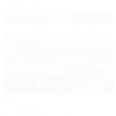
Питание
Wi-Fi
Кондиционер
Бассейн
Автостоянка
+7 (86133) 3-22-11
12 000
руб.
от
1 взр. в августе
1 / 40
Мечта
Гостевой дом
Геленджик, Дивноморское, ул. Кирова, 7б
150м до моря
574м до центра