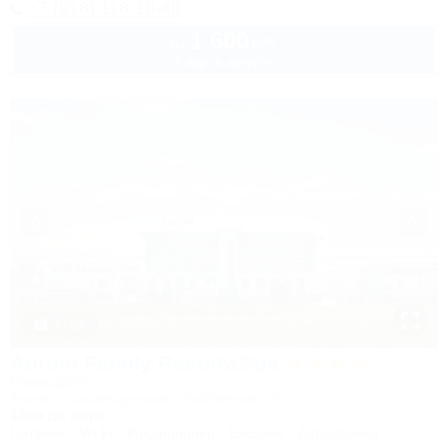
+7 (918) 118-10-40
1 600
руб.
от
2 взр. в августе
1 / 23
Aurum Family Resort&Spa
Отель&SPA
Анапа, Благовещенская, Прибрежная, 27
100м до моря
Питание
Wi-Fi
Кондиционер
Бассейн
Автостоянка