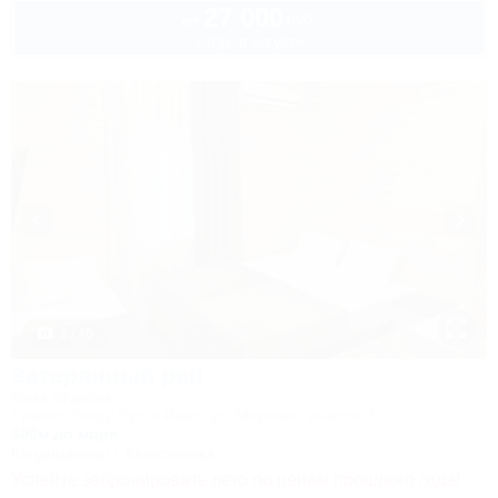
27 000
руб.
от
2 взр. в августе
1 / 46
Затерянный рай
База отдыха
Туапсе, Бжид, Бухта Инал, ул. Морская, участок 2
300м до моря
Кондиционер
Автостоянка
Успейте забронировать лето по ценам прошлого года!