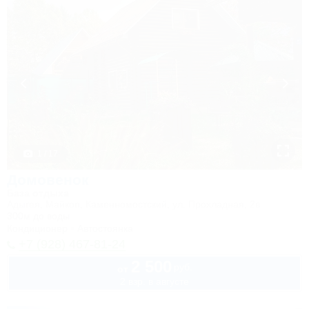
1 / 17
Домовенок
База отдыха
Адыгея, Майкоп, Каменномостский, ул. Прохладная, 2в
300м до воды
Кондиционер
Автостоянка
+7 (928) 467-81-24
2 500
руб.
от
2 взр. в августе