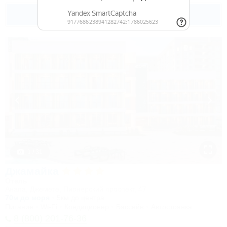
Подробнее
1 / 31
Джамайка
Отель
Анапа, Джемете, Пионерский проспект, 47
70м до моря
5км до центра
Питание
Wi-Fi
Кондиционер
Бассейн
Автостоянка
8 (800) 201-76-36