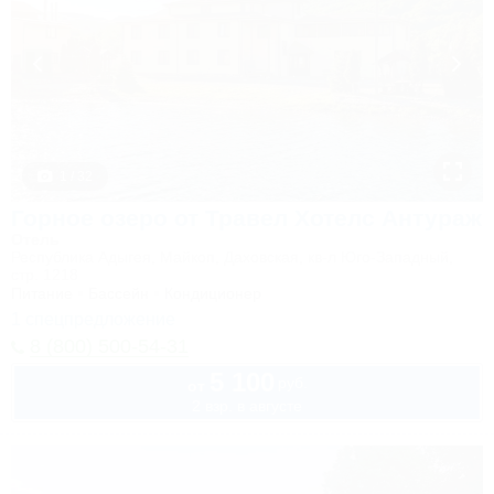
1 / 32
Горное озеро от Травел Хотелс Антураж
Отель
Республика Адыгея, Майкоп, Даховская, кв-л Юго-Западный,
стр. 1218
Питание
Бассейн
Кондиционер
1 спецпредложение
8 (800) 500-54-31
5 100
руб.
от
2 взр. в августе