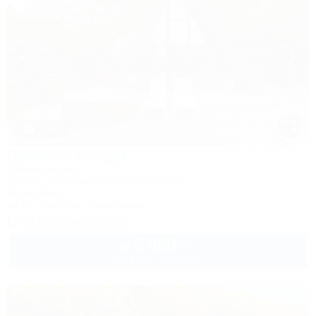
1 / 46
Орлиное гнездо
Гостевой дом
Адыгея, Даховская, ул. Ключевая, 67А
1м до воды
Wi-Fi
Бассейн
Автостоянка
+7 (938) 467-35-65
5 000
руб.
от
до 4 взр. в августе