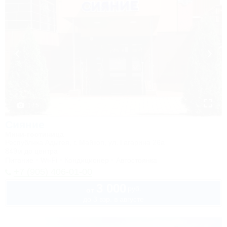
1 / 5
Сияние
Мини-гостиница
Республика Адыгея, г. Майкоп, ул. Гагарина 26а
849м до центра
Питание
Wi-Fi
Кондиционер
Автостоянка
+7 (905) 406-01-00
3 000
руб.
от
до 3 взр. в августе