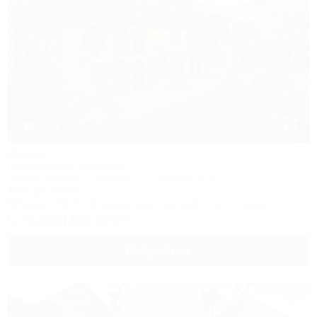
1 / 43
Эдем
Гостиничный комплекс
Адыгея, Майкоп, Гузерипль, ул. Лесная, 47ж
416м до центра
Питание
Wi-Fi
Кондиционер
Бассейн
Автостоянка
+7 (952) 986-37-77
Подробнее