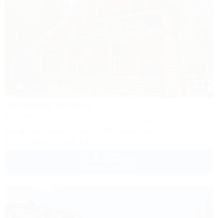
1 / 60
Звездная долина
Коттедж
Апшеронск, 16-й км автодороги Даховская-Лаго-Наки
5км до горнолыжной трассы
39км до центра
+7 (928) 292-03-73
3 200
руб.
от
2 взр. в августе