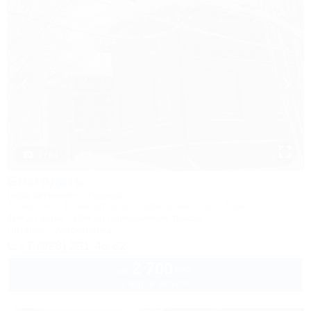
1 / 64
Благодать
База активного отдыха
Апшеронск, 15 км автодороги Даховская - Лаго-Наки
4км до воды
20м до горнолыжной трассы
Питание
Автостоянка
+7 (928) 291-46-62
2 700
руб.
от
2 взр. в августе