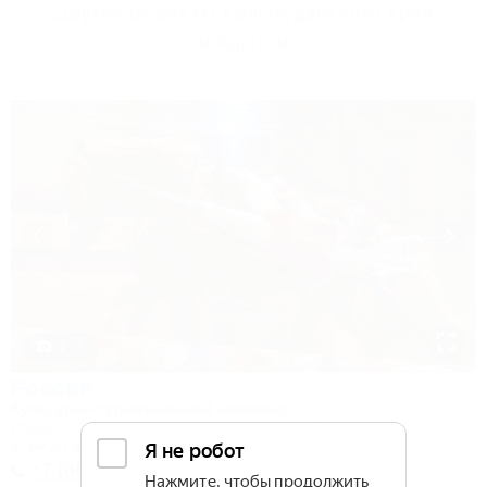
Другие объекты Краснодарского края
и Адыгеи
1 / 7
Россия
Культурно-туристический комплекс
Новороссийск, Камчатка, ул. Короленко, 18
27км до центра
+7 (8617) 65-62-76