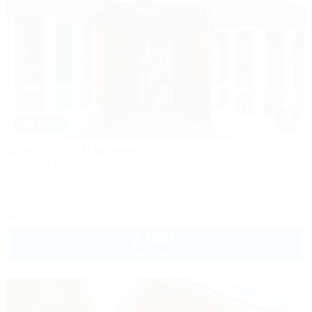
1 / 75
Домики в Лагонаки
Частный дом
Адыгея, Майкоп, Даховская, ул. Гагарина, 55
100м до воды
30км до горнолыжной трассы
1,5км до центра
Кондиционер
+7 (918) 427-92-82
2 000
руб.
от
2 взр. в августе