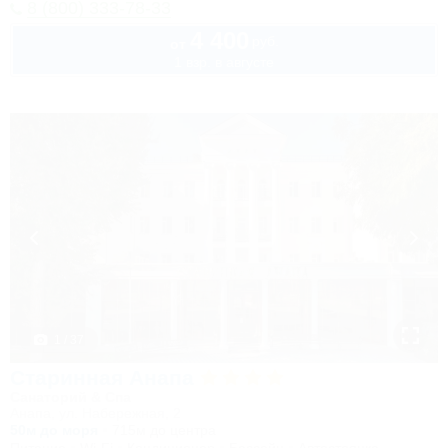
8 (800) 333-78-33
4 400
руб.
от
1 взр. в августе
1 / 37
Старинная Анапа
Санаторий & Спа
Анапа, ул. Набережная, 2
50м до моря
715м до центра