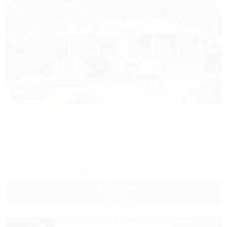
1 / 16
Пикник
Коттедж
Адыгея, Майкоп, Хамышки, ул. Мира, 6с
300м до воды
Wi-Fi
Кондиционер
Автостоянка
Акция "Отдыхай дольше — плати на 10% меньше"
+7 (918) 359-02-63
5 000
руб.
от
до 3 взр. в августе