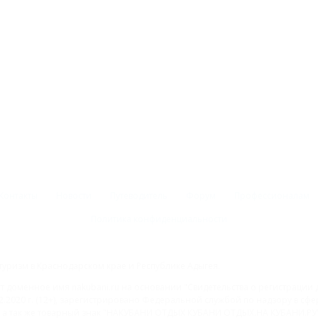
Контакты
Новости
Путеводитель
Форум
Профессионалам
Политика конфиденциальности
туризм в Краснодарском крае и Республике Адыгея.
доменное имя nakubani.ru на основании "Свидетельства о регистрации 
2.2020 г. (12+), зарегистрировано Федеральной службой по надзору в с
а так же товарный знак "НАКУБАНИ ОТДЫХ КУБАНИ ОТДЫХ.НА КУБАНИ.РУ" 