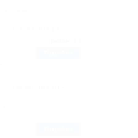
Автостоянка
рте
Показать телефон
9.8
рейтинг:
ича, 4Д
Подробнее
нка
рте
Показать телефон
ссийска
Подробнее
8