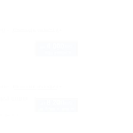
рте
Показать телефон
4 000
руб.
от
2 взр. в августе
рте
Показать телефон
дой возле
8 200
руб.
от
до 4 взр. в августе
ская, 6/1