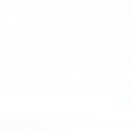
НОВОРОССИЙСК: Гостиницы и отели в Новороссийске без посредников. Отдых в Новороссий
ДЖИК
ТУАПСЕ
Ейск
КРАСНОДАР
Крым
Горнолыжные курорт
цы и отели Новороссийска без пос
2026
ниц и отелей по направлению НОВОРОССИЙСК. Куда поехать на отд
Сп
Звездный
Пансионат
Новороссийск, Абрау-Дюрсо, территория 
Лиман, 1