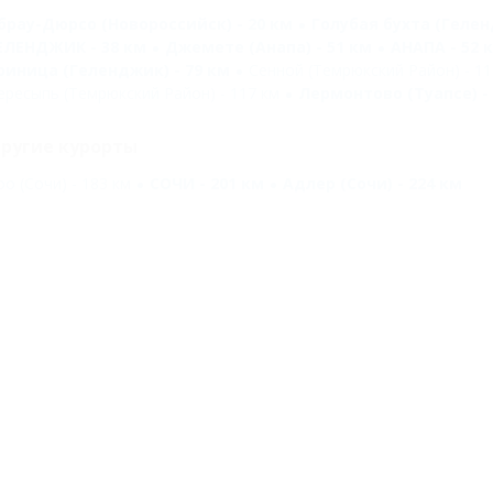
брау-Дюрсо (Новороссийск) - 20 км
Голубая бухта (Гелен
ЕЛЕНДЖИК - 38 км
Джемете (Анапа) - 51 км
АНАПА - 52 
риница (Геленджик) - 79 км
Сенной (Темрюкский Район) - 11
ересыпь (Темрюкский Район) - 117 км
Лермонтово (Туапсе) -
ругие курорты
оо (Сочи) - 183 км
СОЧИ - 201 км
Адлер (Сочи) - 224 км