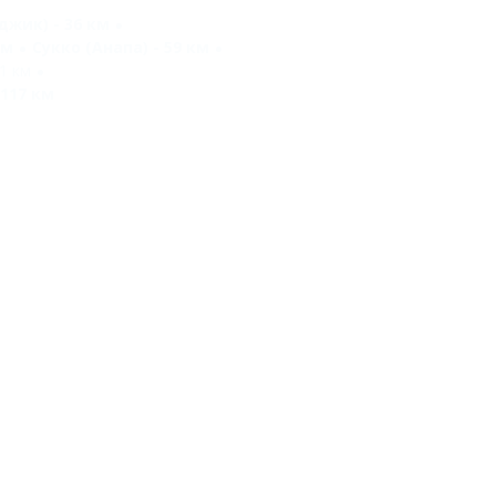
джик) - 36 км
км
Сукко (Анапа) - 59 км
1 км
 117 км