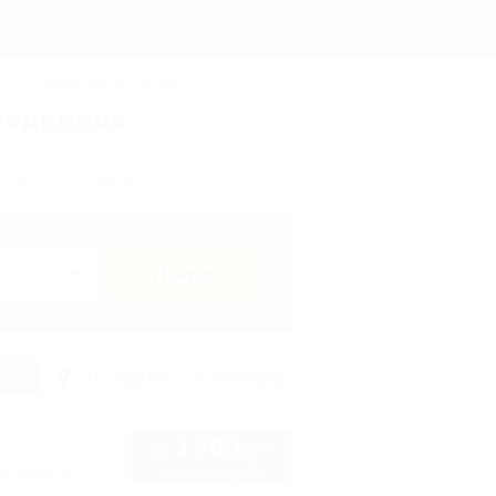
ске 2026 - дешёвые цены. - Отдых.на Кубани.ру
Регистрация
Вход
ы
Термальные источники
редников
ых в Новороссийске?
Поиск
исок
На карте
Отзывы
3 700
руб.
от
1 взр. в августе
оз. Малый