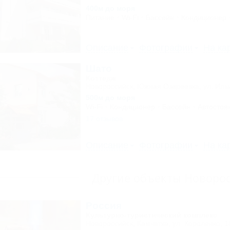
400м до моря
Питание
Wi-Fi
Бассейн
Кондиционер
Описание
Фотографии
На ка
Шато
Коттедж
Новороссийск, Южная Озереевка, ул. Иль
500м до моря
Wi-Fi
Кондиционер
Бассейн
Автостоя
17 отзывов
Описание
Фотографии
На ка
Другие объекты Новоро
Россия
Культурно-туристический комплекс
Новороссийск, Камчатка, ул. Короленко, 1