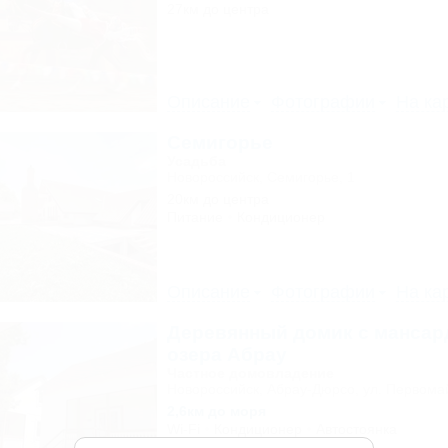
27км до центра
Описание
Фотографии
На ка
Семигорье
Усадьба
Новороссийск, Семигорье, 1
20км до центра
Питание
Кондиционер
Описание
Фотографии
На ка
Деревянный домик с мансар
озера Абрау
Частное домовладение
Новороссийск, Абрау-Дюрсо, ул. Первомай
2,6км до моря
Wi-Fi
Кондиционер
Автостоянка