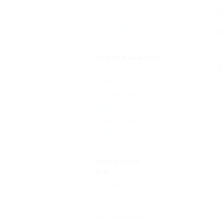
Столовая
(1)
А
Доступ в Интернет
(2)
Г
Автостоянка
(2)
К
П
Услуги в номерах
Д
Туалет в номере
(2)
Балкон
(1)
Л
Холодильник
(1)
Диван
(2)
Сейф в номере
(1)
Еще
Звездность
(1)
Без звезд
(1)
Бронирование с