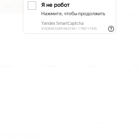
1 отзыв
Описание
Фотографии
На ка
есяцы
Сезоны
Дни
Пр
нварь
(1)
Зима
(1)
Два дня
(2)
Но
евраль
(1)
Весна
(1)
Три дня
(2)
Ма
пр
арт
(1)
Лето
(2)
Семь дней
(2)
прель
(1)
Осень
(2)
Десять дней
(2)
ай
(2)
Четырнадцать дней
(2)
Показать ещё
оседние курорты