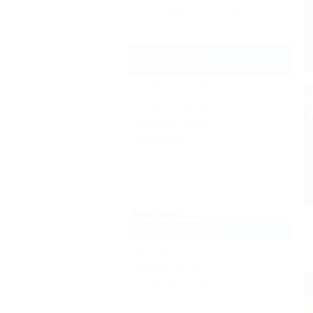
Санатории и пансионаты
(1)
Все курорты
Новороссийска
Абрау-Дюрсо
(3)
Южная Озереевка
(1)
Широкая Балка
Цемдолина
Северная Озерейка
Еще
Популярные
Без посредников
(2)
Бассейн
(2)
Бесплатный Wi-Fi
(2)
Кондиционер
(2)
Недорого
(1)