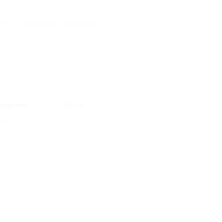
рте
Показать телефон
Архив
аздники
Гости
вый год
(1)
На двоих
(2)
йские
На троих
(2)
аздники
(1)