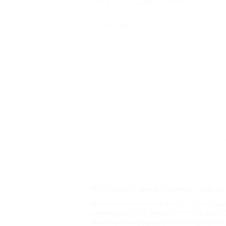
подтверждением от отеля
(2)
Бронирование только по
телефону
(1)
Главная
© 2006–2026 Отдых.на Кубани.ру — отдых и 
Компании ООО "На Кубани.ру" принадлежит 
регистрации СМИ –Эл № ФС77-79732 от 07.1
массовых коммуникаций (РОСКОМНАДЗОР), 