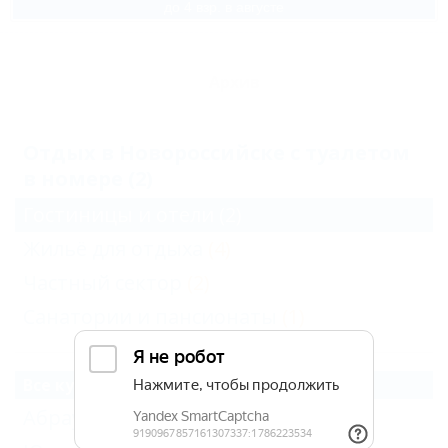
до 4 взр. в августе
Архив
Отдых в Новороссийске с туалетом
в номере (2)
Гостиницы и отели
(2)
Жильё для отдыха
(4)
Частный сектор
(2)
Санатории и пансионаты
(1)
Все курорты Новороссийска
Абрау-Дюрсо
(3)