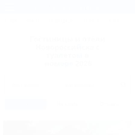
Фильтры и сортировка
Главная
СОЧИ
АНАПА
ГЕЛЕНДЖИК
ТУАПСЕ
ЕЙСК
КР
Регистрация
Гостиницы и отели
Вход
Новороссийска с
туалетом в
номере 2026
Дата заезда
Дата выезда
Список
На карте
Отзывы