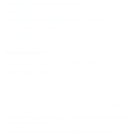
Большой Утриш (Анапа) - 61 км
Бжид (Туапсе) - 102 км
Голубицкая (Темрюкский Район) - 105 км
Сенной (Темрюкский Район) - 111 км
Пересыпь (Темрюкский Район) - 117 км
Другие курорты
Лазаревское (Сочи) - 153 км
СОЧИ - 201 км
Адлер (Сочи) - 224 км
ГЛАВНАЯ
КОНТАКТЫ
НОВОСТИ
ПУТЕВОДИТЕЛЬ
© 2006–2026 Отдых.на Кубани.ру — отдых и туризм в Краснодарском
крае и Республике Адыгея.
Компании ООО "На Кубани.ру" принадлежит доменное имя