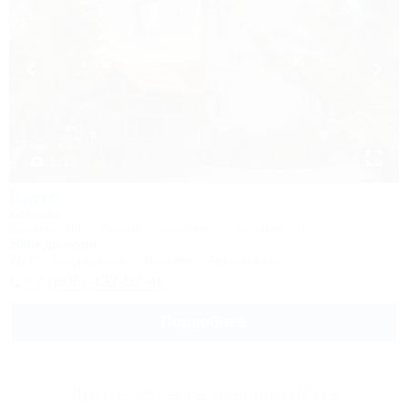
1 / 13
Шато
Коттедж
Новороссийск, Южная Озереевка, ул. Ильича, 4Д
500м до моря
Wi-Fi
Кондиционер
Бассейн
Автостоянка
+7 (906) 432-02-46
Подробнее
Другие объекты Новороссийска