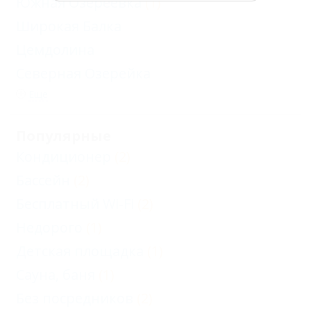
Южная Озереевка
(1)
Широкая Балка
Цемдолина
Северная Озерейка
Еще
Популярные
Кондиционер
(2)
Бассейн
(2)
Бесплатный Wi-Fi
(2)
Недорого
(1)
Детская площадка
(1)
Сауна, баня
(1)
Без посредников
(2)