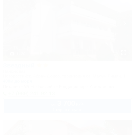
1 / 20
Звездный
Пансионат
Новороссийск, Абрау-Дюрсо, территория оз. Малый Лиман, 1
400м до моря
Питание
Wi-Fi
Бассейн
Кондиционер
Автостоянка
+7 (989) 241-92-13
3 700
руб.
от
1 взр. в августе