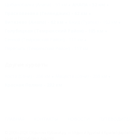
Цыбанобалка (Анапа) - 51 км
АНАПА - 52 км
Прасковеевка (Геленджик) - 62 км
Витязево (Анапа) - 62 км
Бжид (Туапсе) - 102 км
Голубицкая (Темрюкский Район) - 105 км
Сенной (Темрюкский Район) - 111 км
Пересыпь (Темрюкский Район) - 117 км
Другие курорты
Хоста (Сочи) - 206 км
Мацеста (Сочи) - 206 км
Красная Поляна - 232 км
ГЛАВНАЯ
КОНТАКТЫ
НОВОСТИ
ПУТЕВОДИТЕЛЬ
© 2006–2026 Отдых.на Кубани.ру — отдых и туризм в Краснодарском
крае и Республике Адыгея.