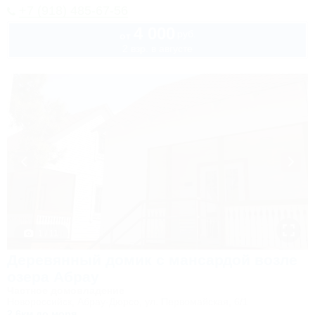
+7 (918) 485-67-56
4 000
руб.
от
2 взр. в августе
1 / 11
Деревянный домик с мансардой возле
озера Абрау
Частное домовладение
Новороссийск, Абрау-Дюрсо, ул. Первомайская, 6/1
2,6км до моря