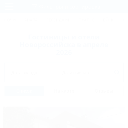
Фильтры и сортировка
Главная
СОЧИ
АНАПА
ГЕЛЕНДЖИК
ТУАПСЕ
ЕЙСК
КР
Регистрация
Гостиницы и отели
Вход
Новороссийска в апреле
2026
Дата заезда
Дата выезда
Список
На карте
Отзывы