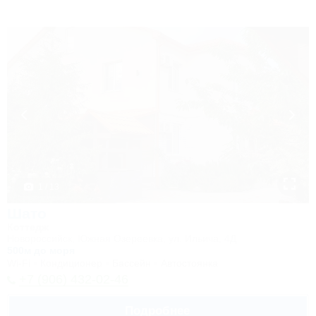
1 / 13
Шато
Коттедж
Новороссийск, Южная Озереевка, ул. Ильича, 4Д
500м до моря
Wi-Fi
Кондиционер
Бассейн
Автостоянка
+7 (906) 432-02-46
Подробнее