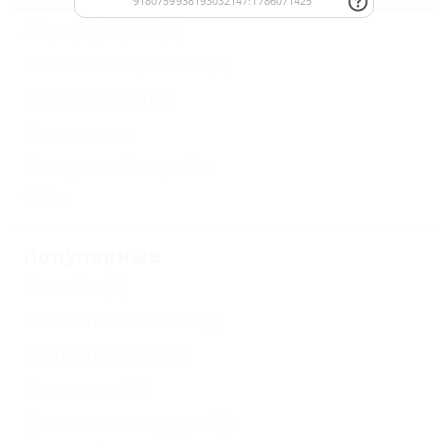
Абрау-Дюрсо
(3)
Южная Озереевка
(1)
Широкая Балка
Цемдолина
Северная Озерейка
Еще
Популярные
Бассейн
(2)
Бесплатный Wi-Fi
(2)
Кондиционер
(2)
Недорого
(1)
Детская площадка
(1)