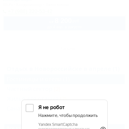
Wi-Fi
Кондиционер
Автостоянка
+7 (988) 320-53-42
8 200
руб.
от
до 4 взр. в августе
Архив
Отдых в Новороссийске в апреле (1)
Гостиницы и отели
(1)
Частный сектор
(2)
Жильё для отдыха
(2)
Санатории и пансионаты
(1)
Все курорты Новороссийска