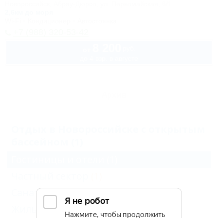
Новороссийск, Абрау-Дюрсо, ул. Первомайская, 6/1
2,6км до моря
Wi-Fi
Кондиционер
Автостоянка
+7 (988) 320-53-42
8 200
руб.
от
до 4 взр. в августе
Архив
Отдых в Новороссийске с открытым
бассейном (1)
Гостиницы и отели
(1)
Частный сектор
(1)
Санатории и пансионаты
(1)
Жильё для отдыха
(1)