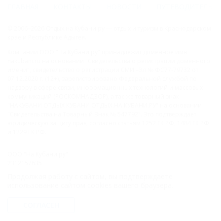
ГЛАВНАЯ
КОНТАКТЫ
НОВОСТИ
ПУТЕВОДИТЕЛЬ
© 2006–2026 Отдых.на Кубани.ру — отдых и туризм в Краснодарском
крае и Республике Адыгея.
Компании ООО "На Кубани.ру" принадлежит доменное имя
nakubani.ru на основании "Свидетельства о регистрации доменного
имени", свидетельство о регистрации СМИ –Эл № ФС77-79732 от
07.12.2020 г. (12+), зарегистрировано Федеральной службой по
надзору в сфере связи, информационных технологий и массовых
коммуникаций (РОСКОМНАДЗОР), а так же товарный знак
"НАКУБАНИ ОТДЫХ КУБАНИ ОТДЫХ.НА КУБАНИ.РУ" на основании
"Свидетельства на Товарный Знак № 547792". Это подтверждает
юридическую защиту прав, согласно статьям 1252 ГК РФ, 1484 ГК РФ
и 1229 ГК РФ.
ООО "На Кубани.ру"
2312157635
1082312013827
Продолжая работу с сайтом, вы подтверждаете
Все права защищены.
использование сайтом cookies вашего браузера.
Присоединяйтесь к нам!
СОГЛАСЕН