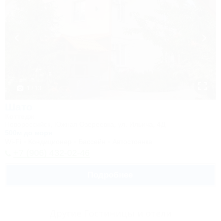
1 / 13
Шато
Коттедж
Новороссийск, Южная Озереевка, ул. Ильича, 4Д
500м до моря
Wi-Fi
Кондиционер
Бассейн
Автостоянка
+7 (906) 432-02-46
Подробнее
Другие Гостиницы и отели