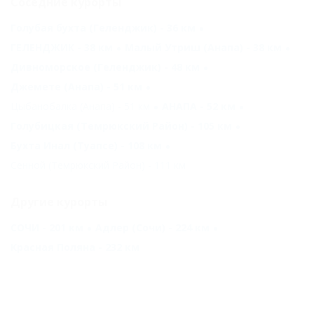
Соседние курорты
Голубая бухта (Геленджик) - 36 км
ГЕЛЕНДЖИК - 38 км
Малый Утриш (Анапа) - 38 км
Дивноморское (Геленджик) - 48 км
Джемете (Анапа) - 51 км
Цыбанобалка (Анапа) - 51 км
АНАПА - 52 км
Голубицкая (Темрюкский Район) - 105 км
Бухта Инал (Туапсе) - 108 км
Сенной (Темрюкский Район) - 111 км
Другие курорты
СОЧИ - 201 км
Адлер (Сочи) - 224 км
Красная Поляна - 232 км