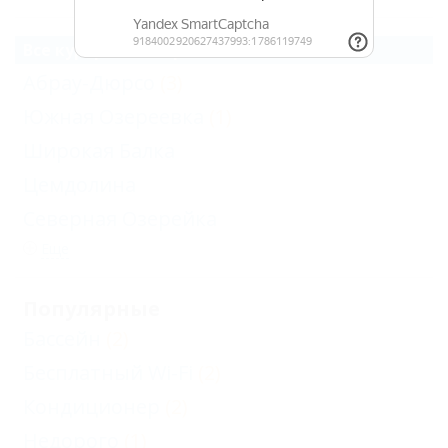
Все курорты Новороссийска
Абрау-Дюрсо
(3)
Южная Озереевка
(1)
Широкая Балка
Цемдолина
Северная Озерейка
Еще
Популярные
Бассейн
(2)
Бесплатный Wi-Fi
(2)
Кондиционер
(2)
Недорого
(1)