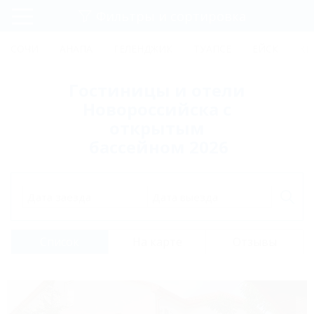
Фильтры и сортировка
Главная
СОЧИ
АНАПА
ГЕЛЕНДЖИК
ТУАПСЕ
ЕЙСК
КР
Регистрация
Гостиницы и отели
Вход
Новороссийска с
открытым
бассейном 2026
Дата заезда
Дата выезда
Список
На карте
Отзывы