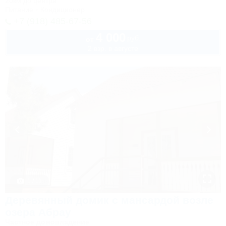
20км до центра
Питание
Кондиционер
+7 (918) 485-67-56
4 000
руб.
от
2 взр. в августе
1 / 11
Деревянный домик с мансардой возле
озера Абрау
Частное домовладение