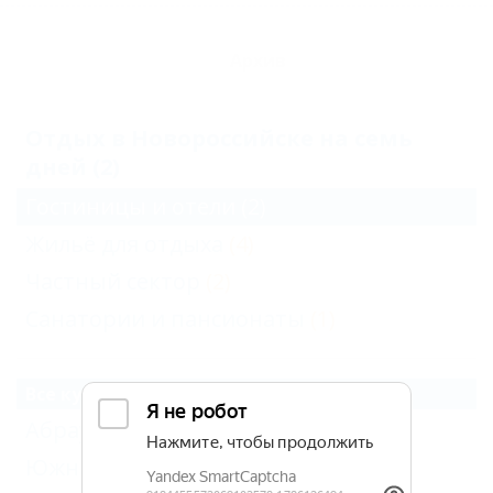
Архив
Отдых в Новороссийске на семь
дней (2)
Гостиницы и отели
(2)
Жильё для отдыха
(4)
Частный сектор
(2)
Санатории и пансионаты
(1)
Все курорты Новороссийска
Абрау-Дюрсо
(3)
Южная Озереевка
(1)