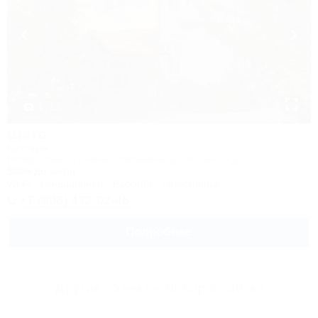
1 / 13
Шато
Коттедж
Новороссийск, Южная Озереевка, ул. Ильича, 4Д
500м до моря
Wi-Fi
Кондиционер
Бассейн
Автостоянка
+7 (906) 432-02-46
Подробнее
Другие объекты Новороссийска