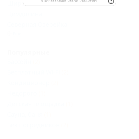
Широкая Балка
Цемдолина
Северная Озерейка
Еще
Популярные
Бассейн
(2)
Бесплатный Wi-Fi
(2)
Кондиционер
(2)
Недорого
(1)
Детская площадка
(1)
Сауна, баня
(1)
Без посредников
(2)