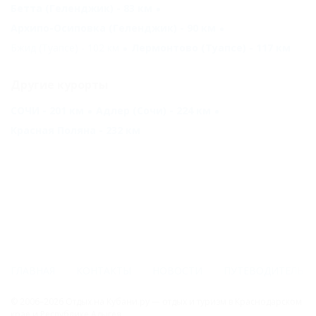
Бетта (Геленджик) - 83 км
Архипо-Осиповка (Геленджик) - 90 км
Бжид (Туапсе) - 102 км
Лермонтово (Туапсе) - 117 км
Другие курорты
СОЧИ - 201 км
Адлер (Сочи) - 224 км
Красная Поляна - 232 км
ГЛАВНАЯ
КОНТАКТЫ
НОВОСТИ
ПУТЕВОДИТЕЛЬ
© 2006–2026 Отдых.на Кубани.ру — отдых и туризм в Краснодарском
крае и Республике Адыгея.