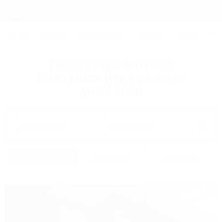
Фильтры и сортировка
Главная
СОЧИ
АНАПА
ГЕЛЕНДЖИК
ТУАПСЕ
ЕЙСК
КР
Регистрация
Гостиницы и отели
Вход
Новороссийска на семь
дней 2026
Дата заезда
Дата выезда
Список
На карте
Отзывы