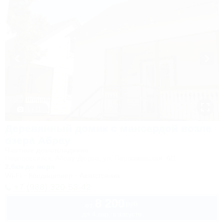
1 / 11
Деревянный домик с мансардой возле
озера Абрау
Частное домовладение
Новороссийск, Абрау-Дюрсо, ул. Первомайская, 6/1
2,6км до моря
Wi-Fi
Кондиционер
Автостоянка
+7 (988) 320-53-42
8 200
руб.
от
до 4 взр. в августе