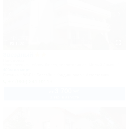
1 / 20
Звездный
Пансионат
Новороссийск, Абрау-Дюрсо, территория оз. Малый Лиман, 1
400м до моря
Питание
Wi-Fi
Бассейн
Кондиционер
Автостоянка
+7 (989) 241-92-13
3 700
руб.
от
1 взр. в августе