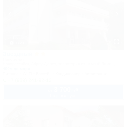
1 / 20
Звездный
Пансионат
Новороссийск, Абрау-Дюрсо, территория оз. Малый Лиман, 1
400м до моря
Питание
Wi-Fi
Бассейн
Кондиционер
Автостоянка
+7 (989) 241-92-13
3 700
руб.
от
1 взр. в августе