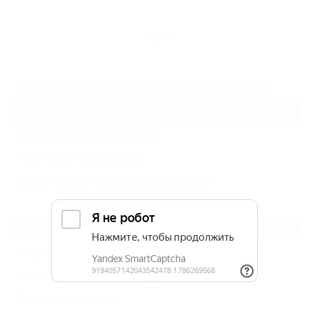
Архив
Отдых в Новороссийске в июне (2)
Гостиницы и отели
(2)
Жильё для отдыха
(4)
Частный сектор
(2)
Санатории и пансионаты
(1)
Все курорты Новороссийска
Абрау-Дюрсо
(3)
Южная Озереевка
(1)
Широкая Балка