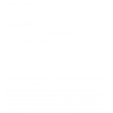
Джубга (Туапсе) - 113 км
Пересыпь (Темрюкский Район) - 117 км
Другие курорты
СОЧИ - 201 км
Адлер (Сочи) - 224 км
Красная Поляна - 232 км
ГЛАВНАЯ
КОНТАКТЫ
НОВОСТИ
ПУТЕВОДИТЕЛЬ
© 2006–2026 Отдых.на Кубани.ру — отдых и туризм в Краснодарском
крае и Республике Адыгея.
Компании ООО "На Кубани.ру" принадлежит доменное имя
nakubani.ru на основании "Свидетельства о регистрации доменного
имени", свидетельство о регистрации СМИ –Эл № ФС77-79732 от
07.12.2020 г. (12+), зарегистрировано Федеральной службой по
надзору в сфере связи, информационных технологий и массовых