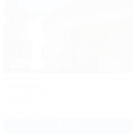
1 / 11
Деревянный домик с мансардой возле
озера Абрау
Частное домовладение
Новороссийск, Абрау-Дюрсо, ул. Первомайская, 6/1
2,6км до моря
Wi-Fi
Кондиционер
Автостоянка
+7 (988) 320-53-42
8 200
руб.
от
до 4 взр. в августе