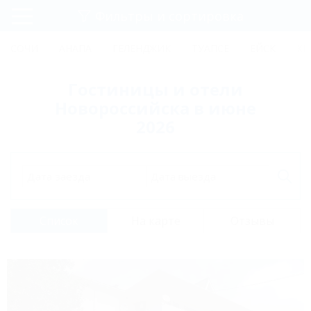
Фильтры и сортировка
Главная
СОЧИ
АНАПА
ГЕЛЕНДЖИК
ТУАПСЕ
ЕЙСК
КР
Регистрация
Гостиницы и отели
Вход
Новороссийска в июне
2026
Дата заезда
Дата выезда
Список
На карте
Отзывы