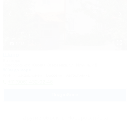
1 / 13
Шато
Коттедж
Новороссийск, Южная Озереевка, ул. Ильича, 4Д
500м до моря
Wi-Fi
Кондиционер
Бассейн
Автостоянка
+7 (906) 432-02-46
Подробнее
Другие объекты Новороссийска