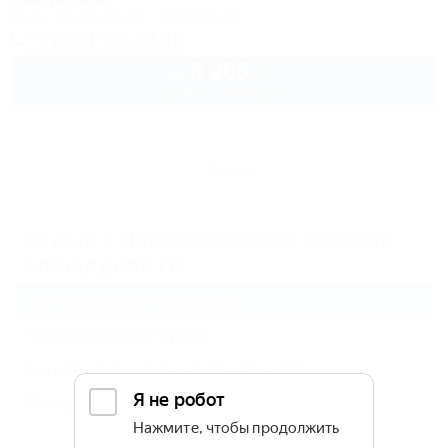
Wi-Fi
Кондиционер
Автостоянка
+7 (988) 320-53-42
8 200
руб.
от
до 4 взр. в августе
Архив
Отдых в Новороссийске с детской
площадкой (1)
Гостиницы и отели
(1)
Частный сектор
(2)
Санатории и пансионаты
(1)
Жильё для отдыха
(1)