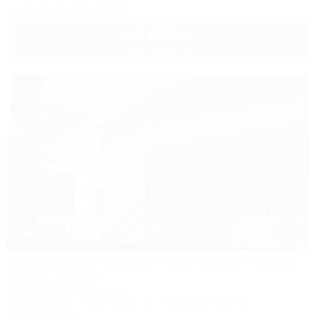
+7 (918) 485-67-56
4 000
руб.
от
2 взр. в августе
1 / 11
Деревянный домик с мансардой возле
озера Абрау
Частное домовладение
Новороссийск, Абрау-Дюрсо, ул. Первомайская, 6/1
2,6км до моря