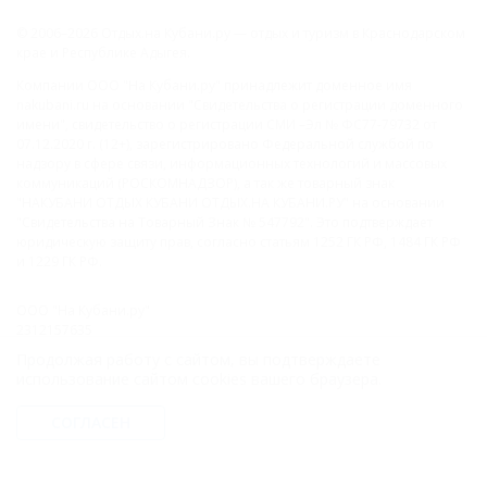
© 2006–2026 Отдых.на Кубани.ру — отдых и туризм в Краснодарском
крае и Республике Адыгея.
Компании ООО "На Кубани.ру" принадлежит доменное имя
nakubani.ru на основании "Свидетельства о регистрации доменного
имени", свидетельство о регистрации СМИ –Эл № ФС77-79732 от
07.12.2020 г. (12+), зарегистрировано Федеральной службой по
надзору в сфере связи, информационных технологий и массовых
коммуникаций (РОСКОМНАДЗОР), а так же товарный знак
"НАКУБАНИ ОТДЫХ КУБАНИ ОТДЫХ.НА КУБАНИ.РУ" на основании
"Свидетельства на Товарный Знак № 547792". Это подтверждает
юридическую защиту прав, согласно статьям 1252 ГК РФ, 1484 ГК РФ
и 1229 ГК РФ.
ООО "На Кубани.ру"
2312157635
1082312013827
Продолжая работу с сайтом, вы подтверждаете
Все права защищены.
использование сайтом cookies вашего браузера.
Присоединяйтесь к нам!
СОГЛАСЕН