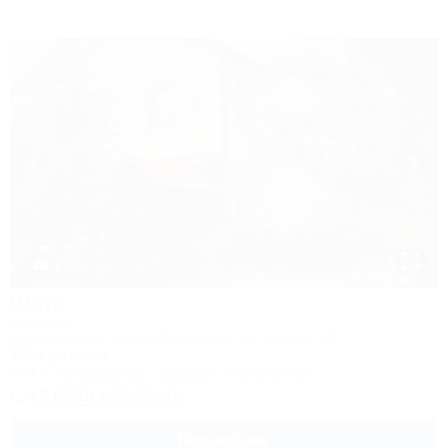
1 / 13
Шато
Коттедж
Новороссийск, Южная Озереевка, ул. Ильича, 4Д
500м до моря
Wi-Fi
Кондиционер
Бассейн
Автостоянка
+7 (906) 432-02-46
Подробнее