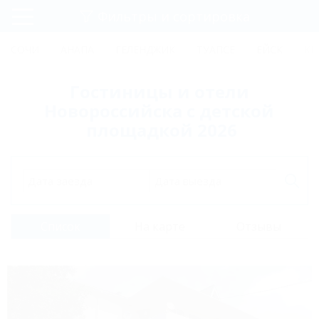
Фильтры и сортировка
Главная
СОЧИ
АНАПА
ГЕЛЕНДЖИК
ТУАПСЕ
ЕЙСК
КР
Регистрация
Гостиницы и отели
Вход
Новороссийска с детской
площадкой 2026
Дата заезда
Дата выезда
Список
На карте
Отзывы