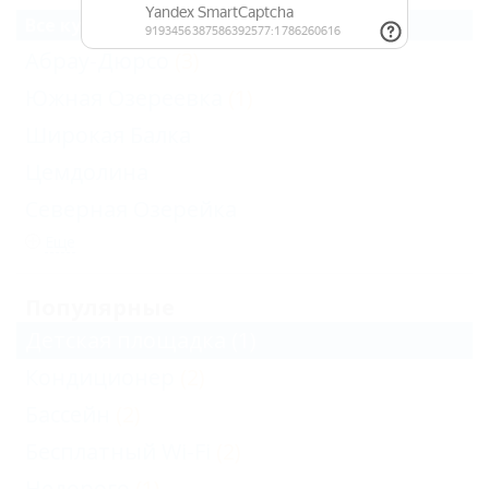
Все курорты Новороссийска
Абрау-Дюрсо
(3)
Южная Озереевка
(1)
Широкая Балка
Цемдолина
Северная Озерейка
Еще
Популярные
Детская площадка
(1)
Кондиционер
(2)
Бассейн
(2)
Бесплатный Wi-Fi
(2)
Недорого
(1)