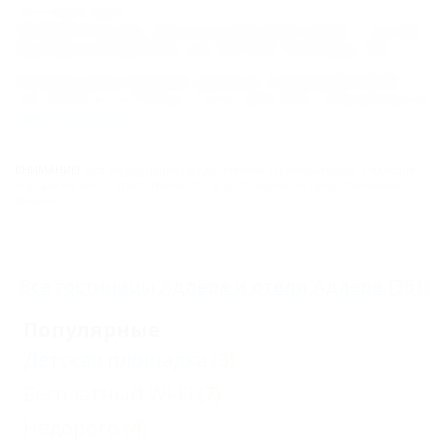
Почтовый адрес:
354349 Россия, Краснодарский край, г. Сочи,
Адлерский район, ул. 65 лет Победы, 50
Номер реестровой записи: С232024010045
Тип объекта: Гостиница, Статус: Действует. Информация из
Единого реестра
.
ВНИМАНИЕ!
Вся информация предоставлена туроператором. Редакция
портала не несёт ответственность за достоверность представленных
данных.
Все
гостиницы Адлера
и
отели Адлера
(361)
Популярные
Детская площадка
(3)
Бесплатный Wi-Fi
(7)
Недорого
(4)