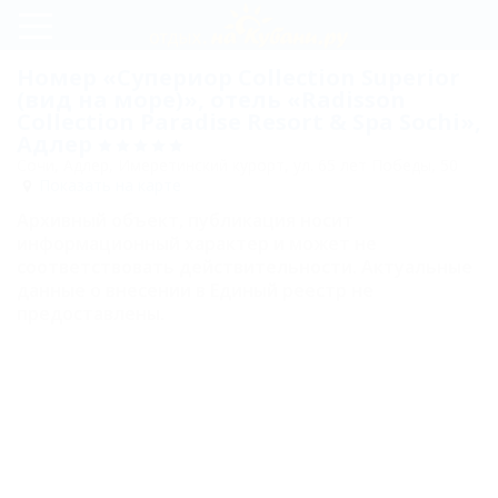
Регистрация
Номер «Супериор Collection Superior
(вид на море)», отель «Radisson
Вход
Collection Paradise Resort & Spa Sochi»,
Адлер
Radisson
Сочи, Адлер, Имеретинский курорт, ул. 65 лет Победы, 50
Показать на карте
Collection
Архивный объект, публикация носит
Paradise
информационный характер и может не
Resort &
соответствовать действительности. Актуальные
данные о внесении в Единый реестр не
Spa Sochi
предоставлены.
Номера
Люкс двухместный
(с видом на море)
Люкс Junior
двухместный (с