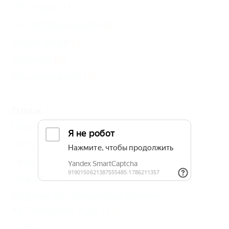
VIP отдых
(1)
Без посредников
(9)
Возле моря
(3)
Бассейн
(3)
Кондиционер
(9)
Пляж
Шезлонги
(6)
Песчаный
(1)
Галечный
(9)
Лежаки
(8)
Водные аттракционы (банан,
катамараны и др.)
(5)
Еще