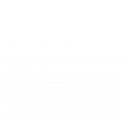
ГЛАВНАЯ
КОНТАКТЫ
НОВОСТИ
ПУТЕВОДИТЕЛЬ
© 2006–2026 Отдых.на Кубани.ру — отдых и туризм в Краснодарском
крае и Республике Адыгея.
Компании ООО "На Кубани.ру" принадлежит доменное имя
nakubani.ru на основании "Свидетельства о регистрации доменного
имени", свидетельство о регистрации СМИ –Эл № ФС77-79732 от
07.12.2020 г. (12+), зарегистрировано Федеральной службой по
надзору в сфере связи, информационных технологий и массовых
коммуникаций (РОСКОМНАДЗОР), а так же товарный знак
"НАКУБАНИ ОТДЫХ КУБАНИ ОТДЫХ.НА КУБАНИ.РУ" на основании
"Свидетельства на Товарный Знак № 547792". Это подтверждает
юридическую защиту прав, согласно статьям 1252 ГК РФ, 1484 ГК РФ
и 1229 ГК РФ.