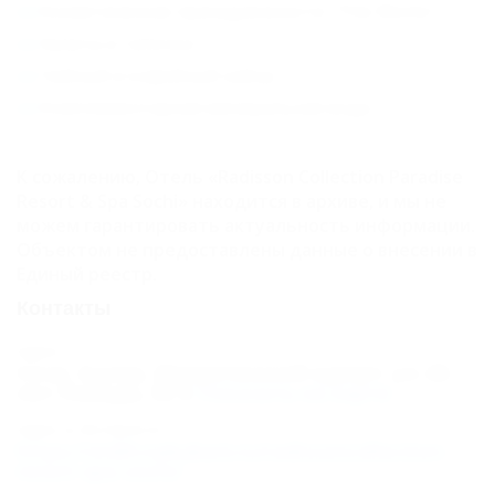
Косметические принадлежности "This Works”
Халаты и тапочки
Чайный и кофейный набор
Комплиментарная минеральная вода.
К сожалению, Отель «Radisson Collection Paradise
Resort & Spa Sochi» находится в архиве, и мы не
можем гарантировать актуальность информации.
Объектом не предоставлены данные о внесении в
Единый реестр.
Контакты
Адрес:
Сочи, Адлер, Имеретинский курорт, ул. 65
лет Победы, 50
Показать на карте
Адрес в Интернете:
https://otdih.nakubani.ru/radissoncollection-
resort-spa-sochi/