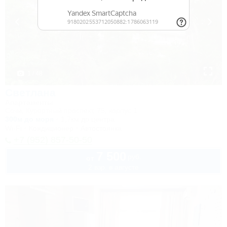
1 / 48
Светлана
Апартаменты
Сочи, Курортный проспект, 75, корпус 1
300м до моря
1,7км до центра
Wi-Fi
Кондиционер
Автостоянка
+7 (952) 857-50-50
7 500
руб.
от
2 взр. в августе