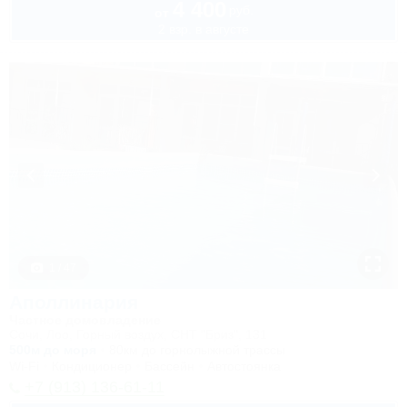
4 400
руб.
от
2 взр. в августе
1 / 47
Аполлинария
Частное домовладение
Сочи, Лоо, Горный воздух, СНТ "Бриз", 131
500м до моря
80км до горнолыжной трассы
Wi-Fi
Кондиционер
Бассейн
Автостоянка
+7 (913) 136-61-11