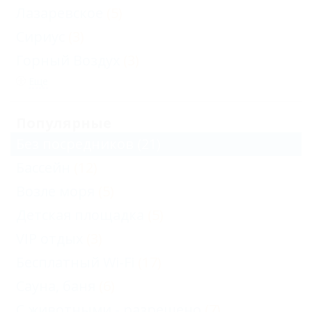
Лазаревское
(5)
Сириус
(3)
Горный Воздух
(3)
Еще
Популярные
Без посредников
(21)
Бассейн
(12)
Возле моря
(5)
Детская площадка
(5)
VIP отдых
(3)
Бесплатный Wi-Fi
(17)
Сауна, баня
(6)
С животными - разрешено
(7)