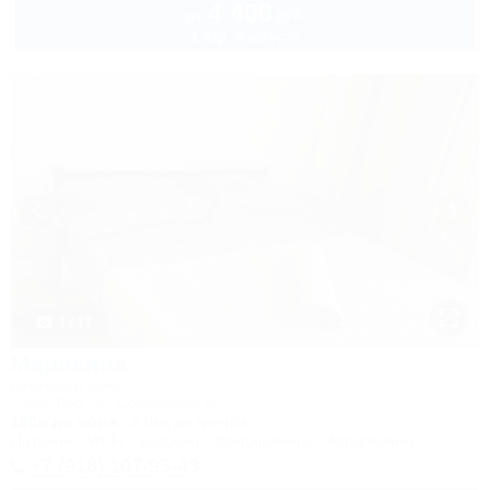
4 400
руб.
от
1 взр. в августе
1 / 17
Марианна
Гостевой дом
Сочи, Лоо, ул. Солнечная, 8
150м до моря
2,0км до центра
Питание
Wi-Fi
Бассейн
Кондиционер
Автостоянка
+7 (918) 107-93-43