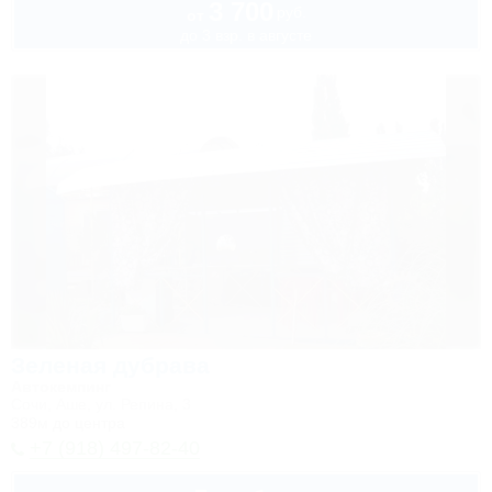
3 700
руб.
от
до 3 взр. в августе
Зеленая дубрава
Автокемпинг
Сочи, Аше, ул. Репина, 3
389м до центра
+7 (918) 497-82-40