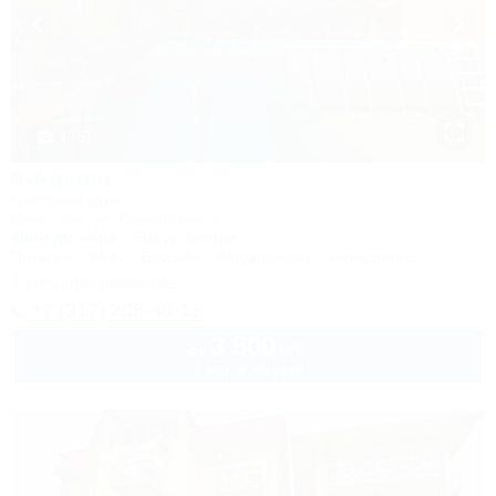
1 / 51
9-Авеню
Гостевой дом
Сочи, Лоо, ул. Енисейская, 9
400м до моря
5км до центра
Питание
Wi-Fi
Бассейн
Кондиционер
Автостоянка
1 спецпредложение
+7 (917) 208-40-13
3 500
руб.
от
2 взр. в августе