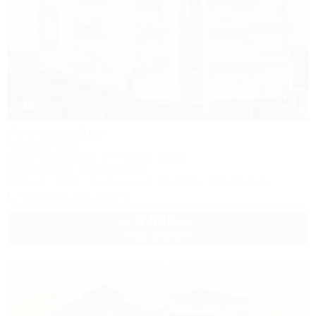
1 / 33
Александрия
Гостевой дом
Сочи, Лазаревское, ул. Победы, 261/4
30м до моря
3км до центра
Питание
Wi-Fi
Кондиционер
Бассейн
Автостоянка
+7 (938) 455-99-77
3 500
руб.
от
2 взр. в августе