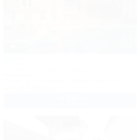
1 / 40
Ирбис
Гостевой дом
Сочи, Лоо, Горный воздух, ул. Пейзажная, 16
350м до моря
Питание
Wi-Fi
Кондиционер
Бассейн
Автостоянка
+7 (917) 208-40-13
6 500
руб.
от
2 взр. в августе