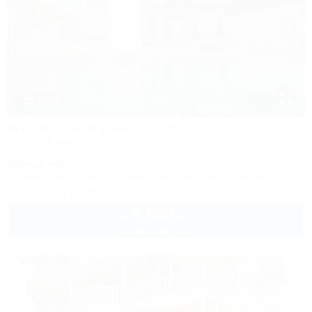
1 / 49
White House (Вайт Хаус)
Гостевой дом
Сочи, Лоо, СНТ Бриз, 64
350м до моря
Питание
Wi-Fi
Кондиционер
Бассейн
Автостоянка
+7 (917) 20-84-013
5 500
руб.
от
2 взр. в августе