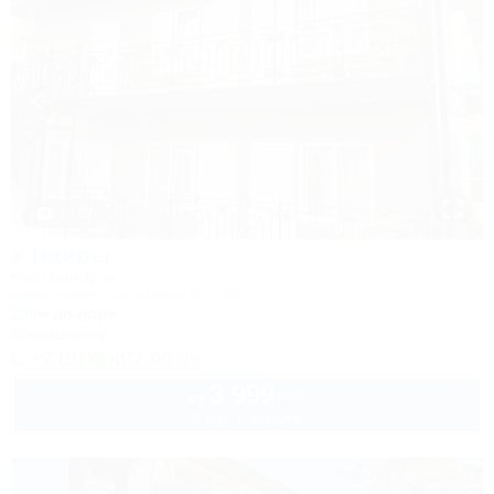
1 / 23
У Наиры
Частный дом
Сочи, Адлер, ул. Крупской, 40/3
200м до моря
Кондиционер
+7 (918) 407-90-98
3 999
руб.
от
2 взр. в августе