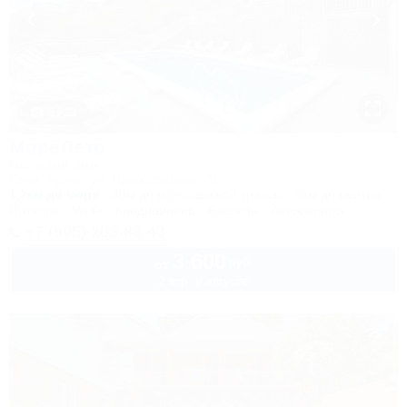
1 / 23
МореЛето
Гостевой дом
Сочи, Адлер, ул. Православная, 31
1,2км до моря
40м до горнолыжной трассы
5км до центра
Питание
Wi-Fi
Кондиционер
Бассейн
Автостоянка
+7 (995) 203-83-43
3 600
руб.
от
2 взр. в августе