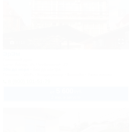
1 / 13
ЭрЭм
Гостевой дом
Сочи, Адлер, ул. Прибрежная, 23
30м до моря
6км до центра
Питание
Wi-Fi
Кондиционер
Бассейн
Автостоянка
8 (800) 101-51-79
5 600
руб.
от
2 взр. в августе