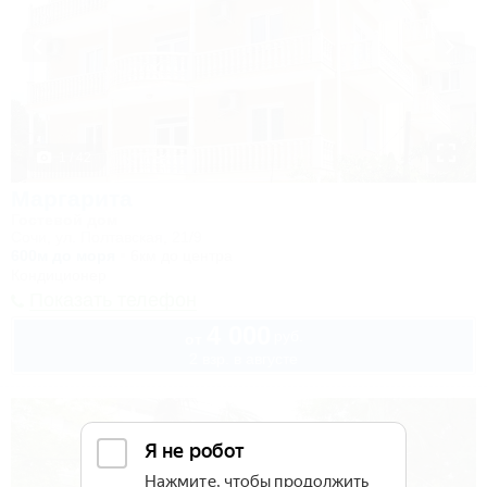
1 / 42
Маргарита
Гостевой дом
Сочи, ул. Полтавская, 21/9
600м до моря
6км до центра
Кондиционер
Показать телефон
4 000
руб.
от
2 взр. в августе