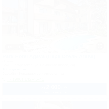
1 / 21
Park Hotel Agava (Парк Отель Агава)
Отель
Сочи, Лазаревское, ул. Сочинское шоссе, 2/д
100м до моря
Бассейн
Кондиционер
Автостоянка
+7 (988) 142-45-42
2 600
руб.
от
2 взр. в августе