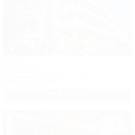
1 / 25
Мария
Мини-гостиница
Сочи, Хоста, ул. Платановая, 2
200м до моря
52км до горнолыжной трассы
Кондиционер
Автостоянка
4 300
руб.
от
2 взр. в августе