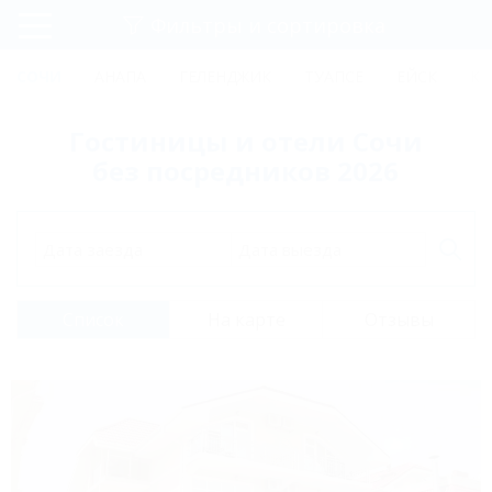
Фильтры и сортировка
Главная
СОЧИ
АНАПА
ГЕЛЕНДЖИК
ТУАПСЕ
ЕЙСК
КР
Регистрация
Гостиницы и отели Сочи
Вход
без посредников 2026
Дата заезда
Дата выезда
Список
На карте
Отзывы