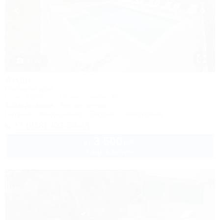
1 / 22
Аида
Гостевой дом
Сочи, Адлер, ул. Православная, 48
1,2км до моря
5км до центра
Питание
Кондиционер
Бассейн
Автостоянка
+7 (918) 303-58-28
3 500
руб.
от
2 взр. в августе