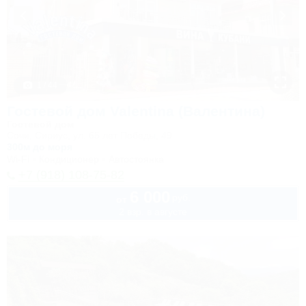
1 / 44
Гостевой дом Valentina (Валентина)
Гостевой дом
Сочи, Сириус, ул. 65 лет Победы, 49
300м до моря
Wi-Fi
Кондиционер
Автостоянка
+7 (918) 108-75-82
6 000
руб.
от
2 взр. в августе