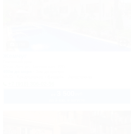
1 / 50
Жемчуг
Гостевой дом
Сочи, Лоо, ул. Таллинская, 23Б
400м до моря
3км до центра
Wi-Fi
Кондиционер
Бассейн
Автостоянка
+7 (918) 306-02-56
3 500
руб.
от
до 3 взр. в августе