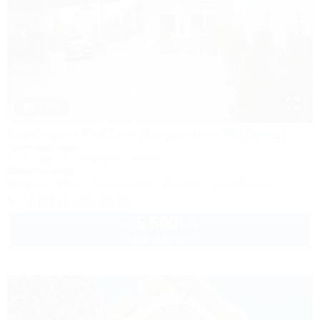
1 / 47
Madisson RoDina (Медиссон РоДина)
Гостевой дом
Сочи, Лоо, ул. Декабристов 158а
350м до моря
Питание
Wi-Fi
Кондиционер
Бассейн
Автостоянка
+7 (917) 208-40-13
5 500
руб.
от
2 взр. в августе