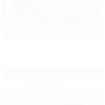
1 / 22
Усадьба
Гостевой дом
Сочи, Адлер, ул. Просвещения, 50а
150м до моря
7км до центра
Кондиционер
Автостоянка
+7 (918) 206-25-73
4 500
руб.
от
2 взр. в августе