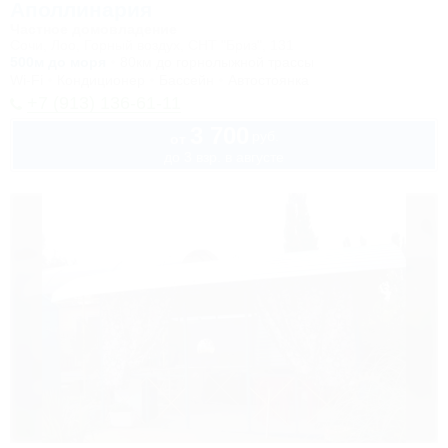
Аполлинария
Частное домовладение
Сочи, Лоо, Горный воздух, СНТ "Бриз", 131
500м до моря
80км до горнолыжной трассы
Wi-Fi
Кондиционер
Бассейн
Автостоянка
+7 (913) 136-61-11
3 700
руб.
от
до 3 взр. в августе