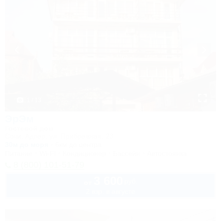
1 / 13
ЭрЭм
Гостевой дом
Сочи, Адлер, ул. Прибрежная, 23
30м до моря
6км до центра
Питание
Wi-Fi
Кондиционер
Бассейн
Автостоянка
8 (800) 101-51-79
3 600
руб.
от
2 взр. в августе