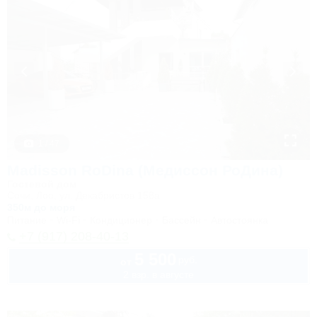
1 / 47
Madisson RoDina (Медиссон РоДина)
Гостевой дом
Сочи, Лоо, ул. Декабристов 158а
350м до моря
Питание
Wi-Fi
Кондиционер
Бассейн
Автостоянка
+7 (917) 208-40-13
5 500
руб.
от
2 взр. в августе