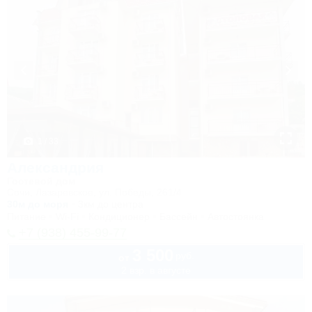
1 / 33
Александрия
Гостевой дом
Сочи, Лазаревское, ул. Победы, 261/4
30м до моря
3км до центра
Питание
Wi-Fi
Кондиционер
Бассейн
Автостоянка
+7 (938) 455-99-77
3 500
руб.
от
2 взр. в августе