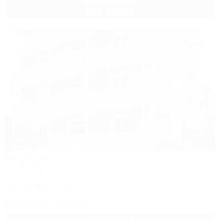
4 500
руб.
от
2 взр. в августе
1 / 42
Маргарита
Гостевой дом
Сочи, ул. Полтавская, 21/9
600м до моря
6км до центра
Кондиционер
Показать телефон