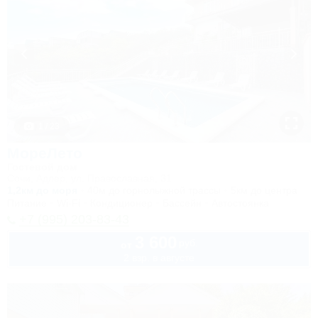
1 / 23
МореЛето
Гостевой дом
Сочи, Адлер, ул. Православная, 31
1,2км до моря
40м до горнолыжной трассы
5км до центра
Питание
Wi-Fi
Кондиционер
Бассейн
Автостоянка
+7 (995) 203-83-43
3 600
руб.
от
2 взр. в августе