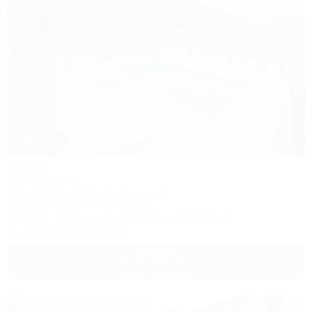
1 / 22
Аида
Гостевой дом
Сочи, Адлер, ул. Православная, 48
1,2км до моря
5км до центра
Питание
Кондиционер
Бассейн
Автостоянка
+7 (918) 303-58-28
3 500
руб.
от
2 взр. в августе