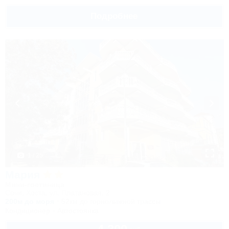
Подробнее
1 / 25
Мария
Мини-гостиница
Сочи, Хоста, ул. Платановая, 2
200м до моря
52км до горнолыжной трассы
Кондиционер
Автостоянка