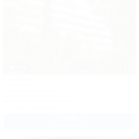
1 / 48
Светлана
Апартаменты
Сочи, Курортный проспект, 75, корпус 1
300м до моря
1,7км до центра
Wi-Fi
Кондиционер
Автостоянка
+7 (952) 857-50-50
7 500
руб.
от
2 взр. в августе