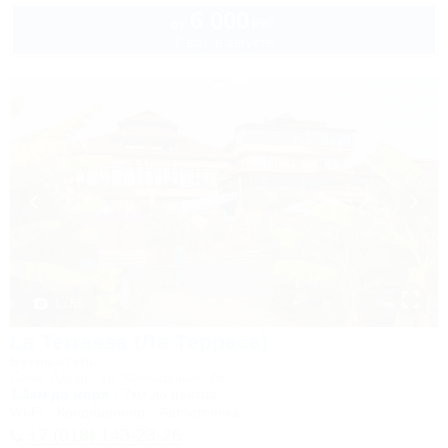
6 000
руб.
от
2 взр. в августе
1 / 56
La Terrassa (Ла Терраса)
Бутик-отель
Сочи, Адлер, ул. Камышовая, 25
1,3км до моря
7км до центра
Wi-Fi
Кондиционер
Автостоянка
+7 (918) 143-23-26