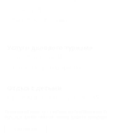
Бильярд
(4)
Детский бассейн
(8)
Еще
Услуги делового туризма
Конференц-зал
(1)
Комната переговоров
(1)
Отдых с детьми
Принимаются дети до 5 лет
(5)
Есть условия для отдыха с детьми
(20)
Продолжая работу с сайтом, вы подтверждаете
использование сайтом cookies вашего браузера.
Нет условий для отдыха с детьми
(1)
Детский открытый бассейн
(5)
СОГЛАСЕН