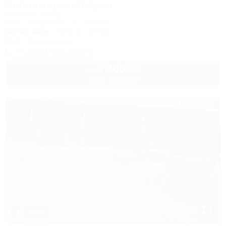
Черноморский бриз
Частный сектор
Сочи, Лазаревское, ул. Ушакова
50м до моря
789м до центра
Wi-Fi
Кондиционер
+7 (918) 900-19-70
4 400
руб.
от
2 взр. в августе
1 / 47