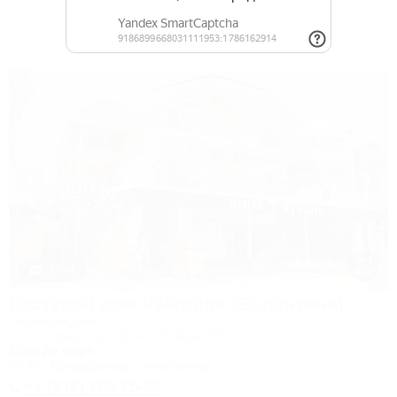
Другие Гостиницы и отели Сочи
1 / 44
Гостевой дом Valentina (Валентина)
Гостевой дом
Сочи, Сириус, ул. 65 лет Победы, 49
300м до моря
Wi-Fi
Кондиционер
Автостоянка
+7 (918) 108-75-82