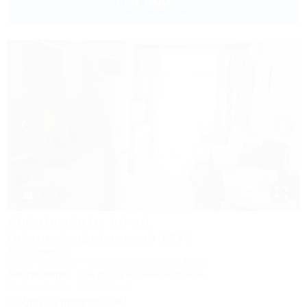
4 000
руб.
от
2 взр. в августе
1 / 23
Апартаменты по ул.
Нижнеимеретинская 137а
Апартаменты
Сочи, Адлер, ул. Нижнеимеретинская, 137а
50м до моря
20м до горнолыжной трассы
Кондиционер
Автостоянка
Скидка на проживание!