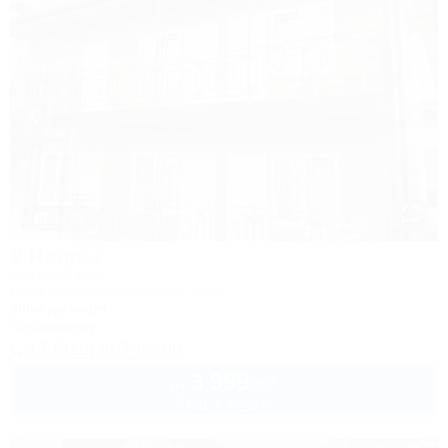
1 / 23
У Наиры
Частный дом
Сочи, Адлер, ул. Крупской, 40/3
200м до моря
Кондиционер
+7 (918) 407-90-98
3 999
руб.
от
2 взр. в августе