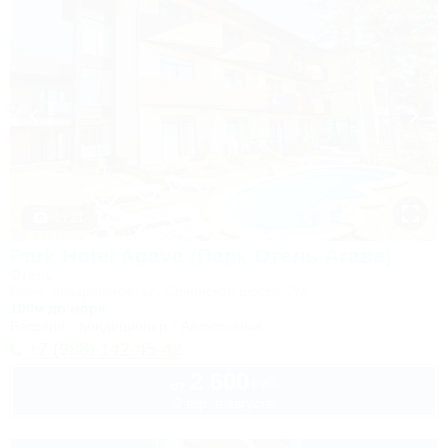
1 / 21
Park Hotel Agava (Парк Отель Агава)
Отель
Сочи, Лазаревское, ул. Сочинское шоссе, 2/д
100м до моря
Бассейн
Кондиционер
Автостоянка
+7 (988) 142-45-42
2 600
руб.
от
2 взр. в августе