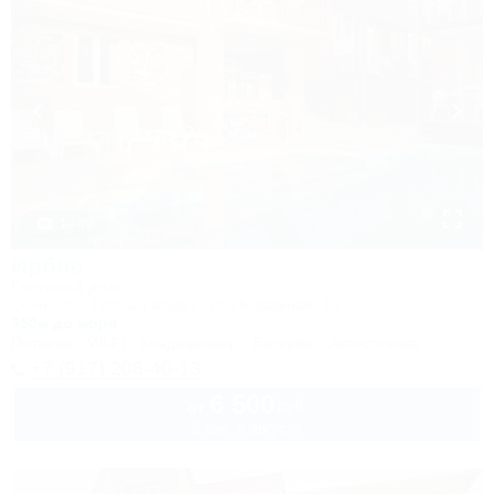
1 / 40
Ирбис
Гостевой дом
Сочи, Лоо, Горный воздух, ул. Пейзажная, 16
350м до моря
Питание
Wi-Fi
Кондиционер
Бассейн
Автостоянка
+7 (917) 208-40-13
6 500
руб.
от
2 взр. в августе