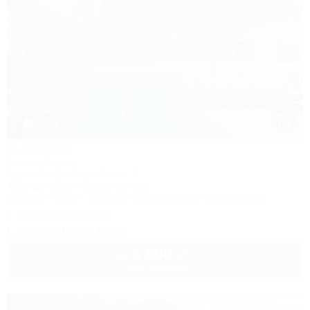
1 / 51
9-Авеню
Гостевой дом
Сочи, Лоо, ул. Енисейская, 9
400м до моря
5км до центра
Питание
Wi-Fi
Бассейн
Кондиционер
Автостоянка
1 спецпредложение
+7 (917) 208-40-13
3 500
руб.
от
2 взр. в августе