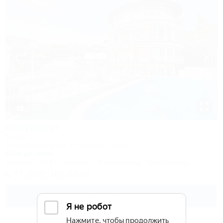
1 / 25
Континент
Отель
Сочи, Лазаревское, Сочинское шоссе, 4Б
500м до моря
Питание
Wi-Fi
Бассейн
Кондиционер
Автостоянка
+7 (989) 160-08-00
Подробнее