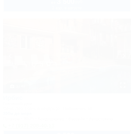
3 500
руб.
от
2 взр. в августе
1 / 40
Ирбис
Гостевой дом
Сочи, Лоо, Горный воздух, ул. Пейзажная, 16
350м до моря
Питание
Wi-Fi
Кондиционер
Бассейн
Автостоянка
+7 (917) 208-40-13