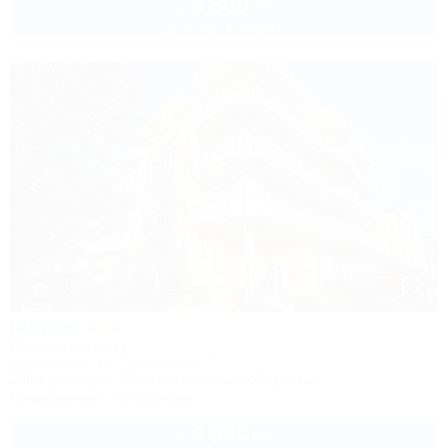
3 500
руб.
от
до 3 взр. в августе
1 / 25
Мария
Мини-гостиница
Сочи, Хоста, ул. Платановая, 2
200м до моря
52км до горнолыжной трассы
Кондиционер
Автостоянка
4 300
руб.
от