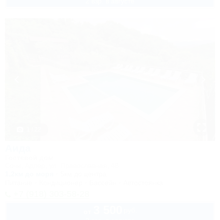
2 взр. в августе
1 / 22
Аида
Гостевой дом
Сочи, Адлер, ул. Православная, 48
1,2км до моря
5км до центра
Питание
Кондиционер
Бассейн
Автостоянка
+7 (918) 303-58-28
3 500
руб.
от