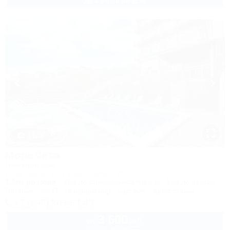
до 4 взр. в августе
1 / 23
МореЛето
Гостевой дом
Сочи, Адлер, ул. Православная, 31
1,2км до моря
40м до горнолыжной трассы
5км до центра
Питание
Wi-Fi
Кондиционер
Бассейн
Автостоянка
+7 (995) 203-83-43
3 600
руб.
от