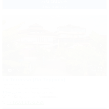
6 500
руб.
от
2 взр. в августе
1 / 56
La Terrassa (Ла Терраса)
Бутик-отель
Сочи, Адлер, ул. Камышовая, 25
1,3км до моря
7км до центра
Wi-Fi
Кондиционер
Автостоянка
+7 (918) 143-23-26