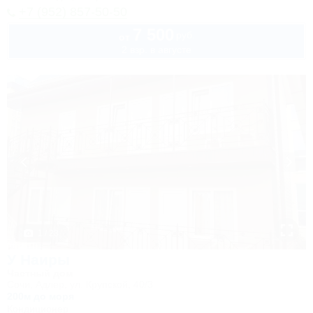
+7 (952) 857-50-50
7 500
руб.
от
2 взр. в августе
1 / 23
У Наиры
Частный дом
Сочи, Адлер, ул. Крупской, 40/3
200м до моря
Кондиционер