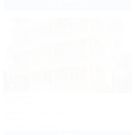
3 600
руб.
от
2 взр. в августе
1 / 42
Маргарита
Гостевой дом
Сочи, ул. Полтавская, 21/9
600м до моря
6км до центра
Кондиционер
Показать телефон