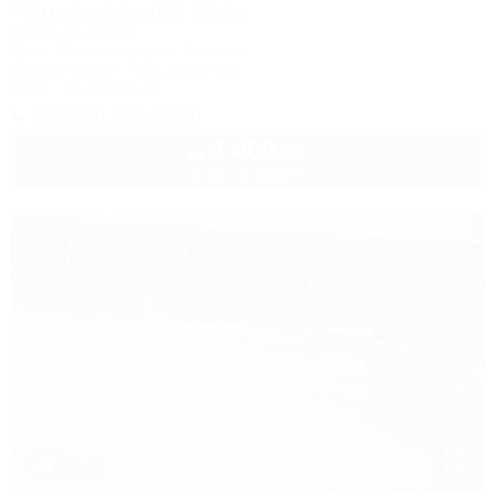
Черноморский бриз
Частный сектор
Сочи, Лазаревское, ул. Ушакова
50м до моря
789м до центра
Wi-Fi
Кондиционер
+7 (918) 900-19-70
4 400
руб.
от
2 взр. в августе
1 / 47