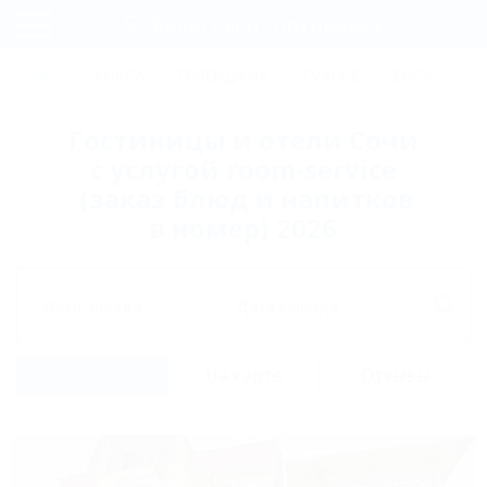
Фильтры и сортировка
Главная
СОЧИ
АНАПА
ГЕЛЕНДЖИК
ТУАПСЕ
ЕЙСК
КР
Регистрация
Гостиницы и отели Сочи
Вход
с услугой room-service
(заказ блюд и напитков
в номер) 2026
Дата заезда
Дата выезда
Список
На карте
Отзывы