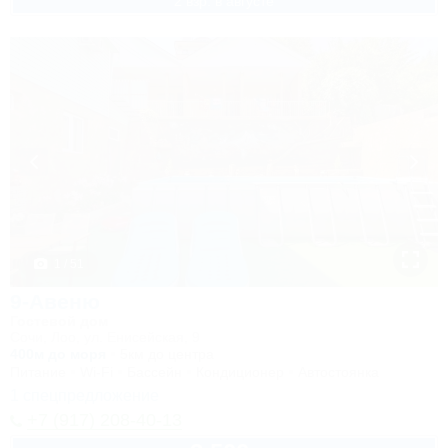
2 взр. в августе
1 / 51
9-Авеню
Гостевой дом
Сочи, Лоо, ул. Енисейская, 9
400м до моря
5км до центра
Питание
Wi-Fi
Бассейн
Кондиционер
Автостоянка
1 спецпредложение
+7 (917) 208-40-13