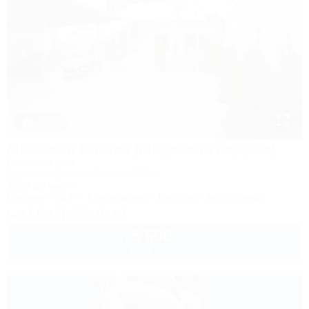
1 / 47
Madisson RoDina (Медиссон РоДина)
Гостевой дом
Сочи, Лоо, ул. Декабристов 158а
350м до моря
Питание
Wi-Fi
Кондиционер
Бассейн
Автостоянка
+7 (917) 208-40-13
5 500
руб.
от
2 взр. в августе