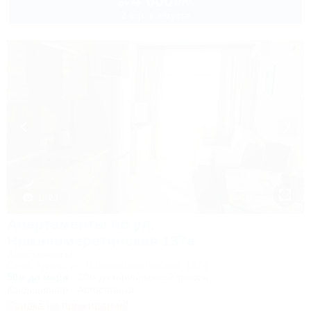
4 000
руб.
от
2 взр. в августе
1 / 23
Апартаменты по ул.
Нижнеимеретинская 137а
Апартаменты
Сочи, Адлер, ул. Нижнеимеретинская, 137а
50м до моря
20м до горнолыжной трассы
Кондиционер
Автостоянка
Скидка на проживание!