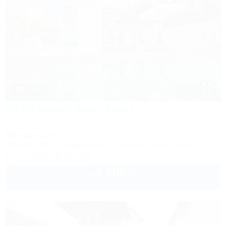
1 / 49
White House (Вайт Хаус)
Гостевой дом
Сочи, Лоо, СНТ Бриз, 64
350м до моря
Питание
Wi-Fi
Кондиционер
Бассейн
Автостоянка
+7 (917) 20-84-013
5 500
руб.
от
2 взр. в августе