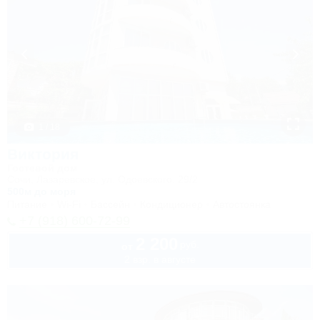
1 / 18
Виктория
Гостевой дом
Сочи, Лазаревское, ул. Одоевского, 29/2
500м до моря
Питание
Wi-Fi
Бассейн
Кондиционер
Автостоянка
+7 (918) 600-72-99
2 200
руб.
от
2 взр. в августе