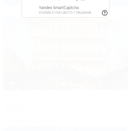
2 взр. в августе
1 / 13
ЭрЭм
Гостевой дом
Сочи, Адлер, ул. Прибрежная, 23
30м до моря
6км до центра
Питание
Wi-Fi
Кондиционер
Бассейн
Автостоянка
8 (800) 101-51-79