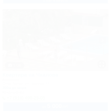
2 взр. в августе
1 / 28
Квартира на Чкалова
Квартира
Сочи, Адлер, ул. Чкалова, 11
300м до моря
Кондиционер
+7 (918) 499-23-05
5 000
руб.
от