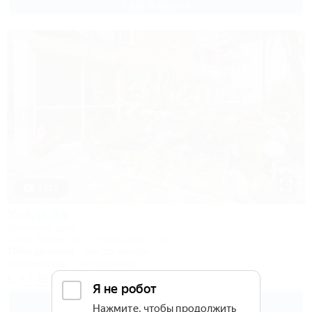
2 взр. в августе
1 / 22
Усадьба
Гостевой дом
Сочи, Адлер, ул. Просвещения, 50а
150м до моря
7км до центра
Кондиционер
Автостоянка
+7 (918) 206-25-73
4 500
руб.
от