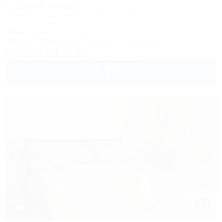
Горный воздух
Лечебно-оздоровительный комплекс
Сочи, Лоо, Атарбеково, ул. Таганрогская, 4/3
10м до моря
5км до центра
Питание
Кондиционер
Бассейн
Автостоянка
8 (800) 333-78-33
4 400
руб.
от
1 взр. в августе
1 / 17