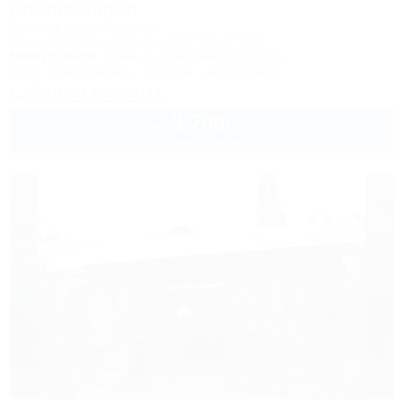
Аполлинария
Частное домовладение
Сочи, Лоо, Горный воздух, СНТ "Бриз", 131
500м до моря
80км до горнолыжной трассы
Wi-Fi
Кондиционер
Бассейн
Автостоянка
+7 (913) 136-61-11
3 700
руб.
от
до 3 взр. в августе