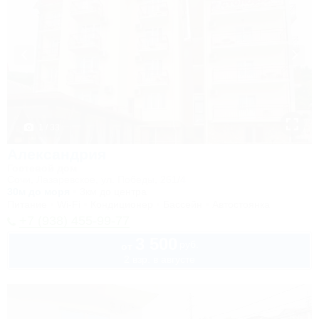
1 / 33
Александрия
Гостевой дом
Сочи, Лазаревское, ул. Победы, 261/4
30м до моря
3км до центра
Питание
Wi-Fi
Кондиционер
Бассейн
Автостоянка
+7 (938) 455-99-77
3 500
руб.
от
2 взр. в августе