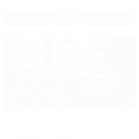
+7 (916) 180-49-14
6 400
руб.
от
до 6 взр. в августе
1 / 48
Светлана
Апартаменты
Сочи, Курортный проспект, 75, корпус 1
300м до моря
1,7км до центра
Wi-Fi
Кондиционер
Автостоянка