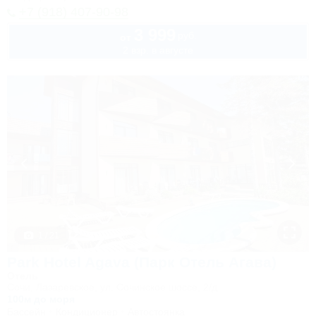
+7 (918) 407-90-98
3 999
руб.
от
2 взр. в августе
1 / 21
Park Hotel Agava (Парк Отель Агава)
Отель
Сочи, Лазаревское, ул. Сочинское шоссе, 2/д
100м до моря
Бассейн
Кондиционер
Автостоянка