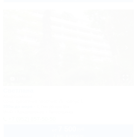
1 / 48
Светлана
Апартаменты
Сочи, Курортный проспект, 75, корпус 1
300м до моря
1,7км до центра
Wi-Fi
Кондиционер
Автостоянка
+7 (952) 857-50-50
7 500
руб.
от
2 взр. в августе