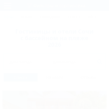
Фильтры и сортировка
Главная
СОЧИ
АНАПА
ГЕЛЕНДЖИК
ТУАПСЕ
ЕЙСК
КР
Регистрация
Гостиницы и отели Сочи
Вход
с бассейном на пляже
2026
Дата заезда
Дата выезда
Список
На карте
Отзывы