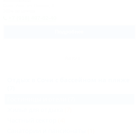
Автокемпинг
Сочи, Аше, ул. Репина, 3
389м до центра
+7 (918) 497-82-40
Подробнее
Архив
Отдых в Сочи с бассейном на пляже
(7)
Гостиницы и отели
(7)
Жильё для отдыха
(7)
Частный сектор
(4)
Санатории и пансионаты
(1)