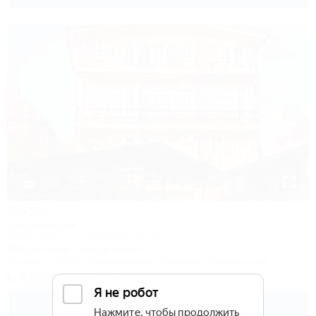
1 / 13
ЭрЭм
Гостевой дом
Сочи, Адлер, ул. Прибрежная, 23
30м до моря
6км до центра
Питание
Wi-Fi
Кондиционер
Бассейн
Автостоянка
8 (800) 101-51-79
3 600
руб.
от
2 взр. в августе