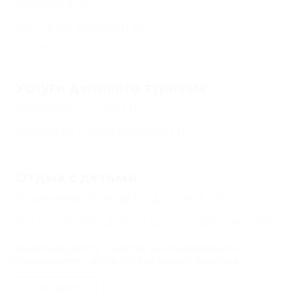
Бильярд
(4)
Детский бассейн
(8)
Еще
Услуги делового туризма
Конференц-зал
(1)
Комната переговоров
(1)
Отдых с детьми
Принимаются дети до 5 лет
(5)
Есть условия для отдыха с детьми
(20)
Детский открытый бассейн
(5)
Продолжая работу с сайтом, вы подтверждаете
использование сайтом cookies вашего браузера.
Нет условий для отдыха с детьми
(1)
СОГЛАСЕН