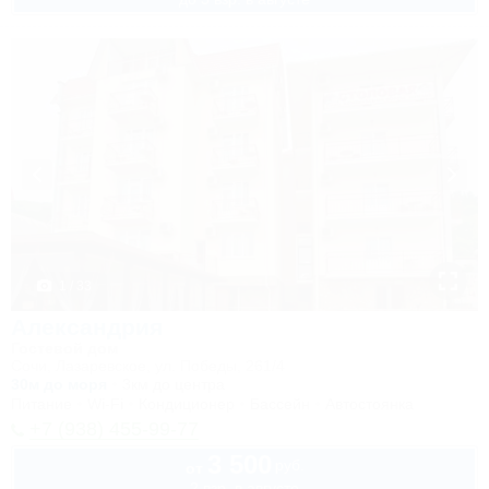
1 / 33
Александрия
Гостевой дом
Сочи, Лазаревское, ул. Победы, 261/4
30м до моря
3км до центра
Питание
Wi-Fi
Кондиционер
Бассейн
Автостоянка
+7 (938) 455-99-77
3 500
руб.
от
2 взр. в августе