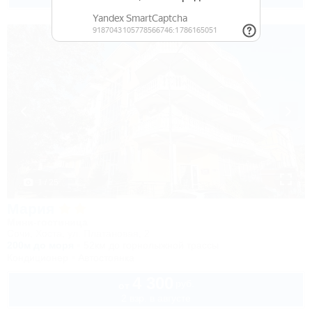
1 / 25
Мария
Мини-гостиница
Сочи, Хоста, ул. Платановая, 2
200м до моря
52км до горнолыжной трассы
Кондиционер
Автостоянка
4 300
руб.
от
2 взр. в августе