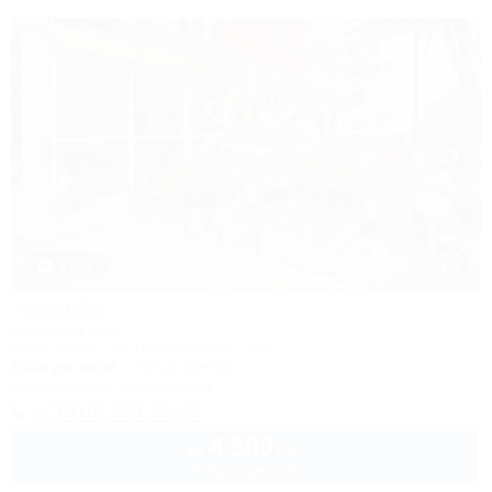
1 / 22
Усадьба
Гостевой дом
Сочи, Адлер, ул. Просвещения, 50а
150м до моря
7км до центра
Кондиционер
Автостоянка
+7 (918) 206-25-73
4 500
руб.
от
2 взр. в августе