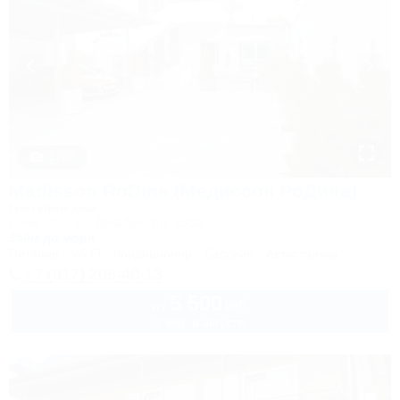
1 / 47
Madisson RoDina (Медиссон РоДина)
Гостевой дом
Сочи, Лоо, ул. Декабристов 158а
350м до моря
Питание
Wi-Fi
Кондиционер
Бассейн
Автостоянка
+7 (917) 208-40-13
5 500
руб.
от
2 взр. в августе