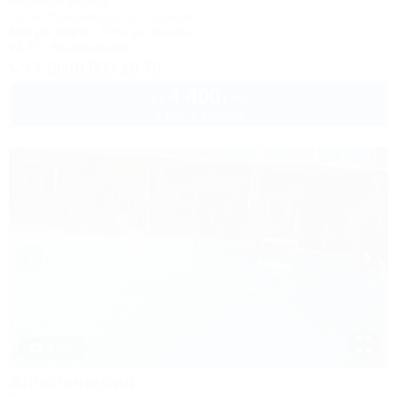
Частный сектор
Сочи, Лазаревское, ул. Ушакова
50м до моря
789м до центра
Wi-Fi
Кондиционер
+7 (918) 900-19-70
4 400
руб.
от
2 взр. в августе
1 / 47
Аполлинария