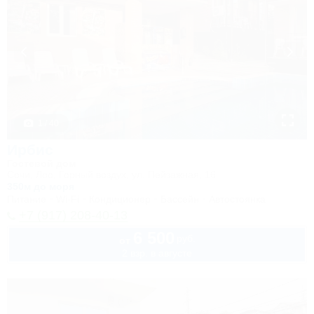
1 / 40
Ирбис
Гостевой дом
Сочи, Лоо, Горный воздух, ул. Пейзажная, 16
350м до моря
Питание
Wi-Fi
Кондиционер
Бассейн
Автостоянка
+7 (917) 208-40-13
6 500
руб.
от
2 взр. в августе