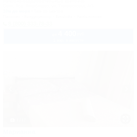
Лечебно-оздоровительный комплекс
Сочи, Лоо, Атарбеково, ул. Таганрогская, 4/3
10м до моря
5км до центра
Питание
Кондиционер
Бассейн
Автостоянка
8 (800) 333-78-33
4 400
руб.
от
1 взр. в августе
1 / 17
Марианна