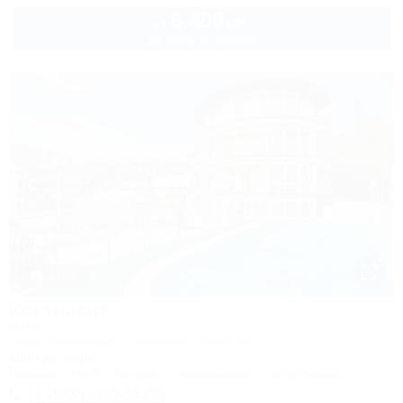
6 400
руб.
от
до 6 взр. в августе
1 / 25
Континент
Отель
Сочи, Лазаревское, Сочинское шоссе, 4Б
500м до моря
Питание
Wi-Fi
Бассейн
Кондиционер
Автостоянка
+7 (989) 160-08-00