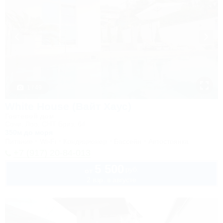
1 / 49
White House (Вайт Хаус)
Гостевой дом
Сочи, Лоо, СНТ Бриз, 64
350м до моря
Питание
Wi-Fi
Кондиционер
Бассейн
Автостоянка
+7 (917) 20-84-013
5 500
руб.
от
2 взр. в августе