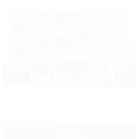
1 / 42
Маргарита
Гостевой дом
Сочи, ул. Полтавская, 21/9
600м до моря
6км до центра
Кондиционер
Показать телефон
4 000
руб.
от
2 взр. в августе