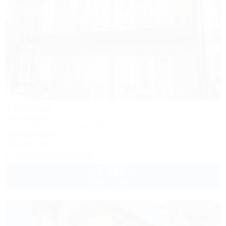
1 / 23
У Наиры
Частный дом
Сочи, Адлер, ул. Крупской, 40/3
200м до моря
Кондиционер
+7 (918) 407-90-98
3 999
руб.
от
2 взр. в августе