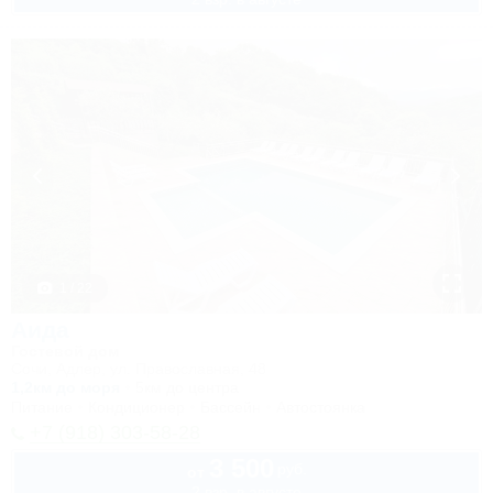
1 / 22
Аида
Гостевой дом
Сочи, Адлер, ул. Православная, 48
1,2км до моря
5км до центра
Питание
Кондиционер
Бассейн
Автостоянка
+7 (918) 303-58-28
3 500
руб.
от
2 взр. в августе