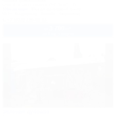
Частное домовладение
Сочи, Лоо, Горный воздух, СНТ "Бриз", 131
500м до моря
80км до горнолыжной трассы
Wi-Fi
Кондиционер
Бассейн
Автостоянка
+7 (913) 136-61-11
3 700
руб.
от
до 3 взр. в августе
Зеленая дубрава