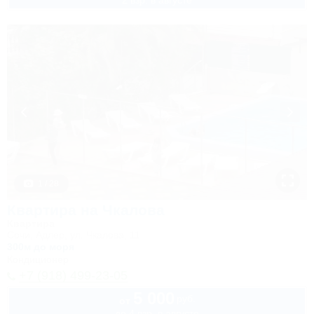
2 взр. в августе
1 / 28
Квартира на Чкалова
Квартира
Сочи, Адлер, ул. Чкалова, 11
300м до моря
Кондиционер
+7 (918) 499-23-05
5 000
руб.
от
до 4 взр. в августе