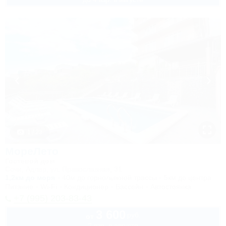
1 / 23
МореЛето
Гостевой дом
Сочи, Адлер, ул. Православная, 31
1,2км до моря
40м до горнолыжной трассы
5км до центра
Питание
Wi-Fi
Кондиционер
Бассейн
Автостоянка
+7 (995) 203-83-43
3 600
руб.
от
2 взр. в августе