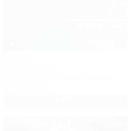
1 / 51
9-Авеню
Гостевой дом
Сочи, Лоо, ул. Енисейская, 9
400м до моря
5км до центра
Питание
Wi-Fi
Бассейн
Кондиционер
Автостоянка
1 спецпредложение
+7 (917) 208-40-13
3 500
руб.
от
2 взр. в августе