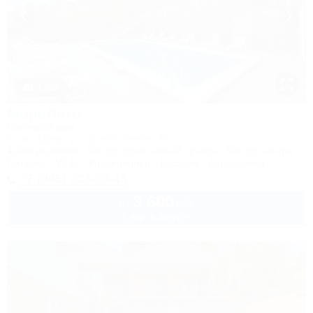
1 / 23
МореЛето
Гостевой дом
Сочи, Адлер, ул. Православная, 31
1,2км до моря
40м до горнолыжной трассы
5км до центра
Питание
Wi-Fi
Кондиционер
Бассейн
Автостоянка
+7 (995) 203-83-43
3 600
руб.
от
2 взр. в августе