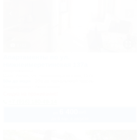
1 / 23
Апартаменты по ул.
Нижнеимеретинская 137а
Апартаменты
Сочи, Адлер, ул. Нижнеимеретинская, 137а
50м до моря
20м до горнолыжной трассы
Кондиционер
Автостоянка
Скидка на проживание!
+7 (916) 180-49-14
6 400
руб.
от
до 6 взр. в августе