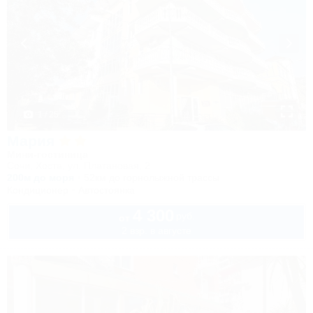
1 / 25
Мария
Мини-гостиница
Сочи, Хоста, ул. Платановая, 2
200м до моря
52км до горнолыжной трассы
Кондиционер
Автостоянка
4 300
руб.
от
2 взр. в августе