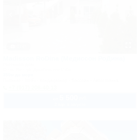
1 / 47
Madisson RoDina (Медиссон РоДина)
Гостевой дом
Сочи, Лоо, ул. Декабристов 158а
350м до моря
Питание
Wi-Fi
Кондиционер
Бассейн
Автостоянка
+7 (917) 208-40-13
5 500
руб.
от
2 взр. в августе