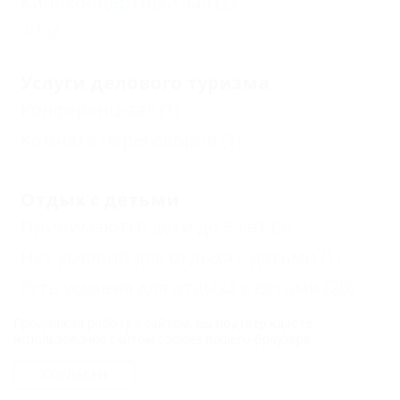
Киноконцертный зал
(2)
Еще
Услуги делового туризма
Конференц-зал
(1)
Комната переговоров
(1)
Отдых с детьми
Принимаются дети до 5 лет
(5)
Нет условий для отдыха с детьми
(1)
Есть условия для отдыха с детьми
(20)
Детский открытый бассейн
(5)
Продолжая работу с сайтом, вы подтверждаете
использование сайтом cookies вашего браузера.
Услуги
СОГЛАСЕН