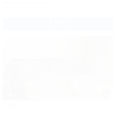
10м до моря
5км до центра
Питание
Кондиционер
Бассейн
Автостоянка
8 (800) 333-78-33
4 400
руб.
от
1 взр. в августе
1 / 17
Марианна
Гостевой дом
Сочи, Лоо, ул. Солнечная, 8