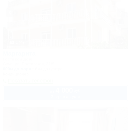
1 / 42
Маргарита
Гостевой дом
Сочи, ул. Полтавская, 21/9
600м до моря
6км до центра
Кондиционер
Показать телефон
4 000
руб.
от
2 взр. в августе