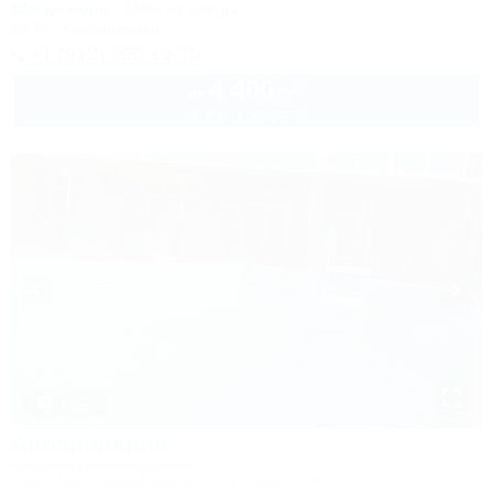
50м до моря
789м до центра
Wi-Fi
Кондиционер
+7 (918) 900-19-70
4 400
руб.
от
2 взр. в августе
1 / 47
Аполлинария
Частное домовладение
Сочи, Лоо, Горный воздух, СНТ "Бриз", 131