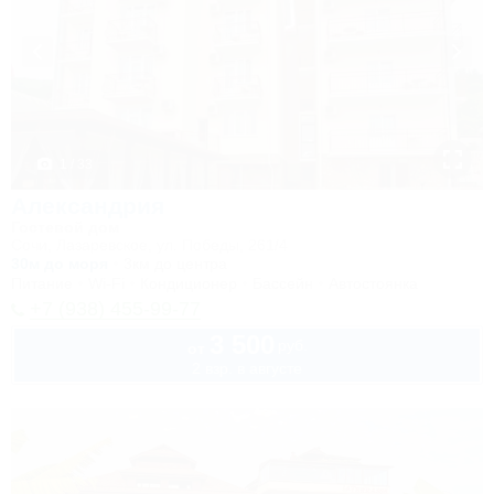
1 / 33
Александрия
Гостевой дом
Сочи, Лазаревское, ул. Победы, 261/4
30м до моря
3км до центра
Питание
Wi-Fi
Кондиционер
Бассейн
Автостоянка
+7 (938) 455-99-77
3 500
руб.
от
2 взр. в августе