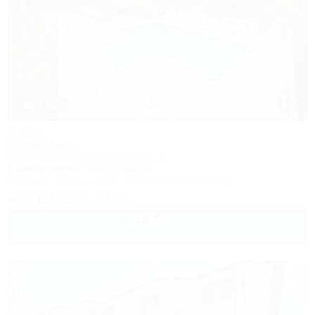
1 / 22
Аида
Гостевой дом
Сочи, Адлер, ул. Православная, 48
1,2км до моря
5км до центра
Питание
Кондиционер
Бассейн
Автостоянка
+7 (918) 303-58-28
3 500
руб.
от
2 взр. в августе