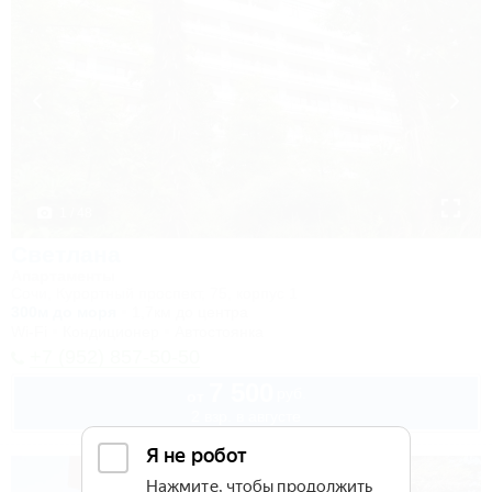
1 / 48
Светлана
Апартаменты
Сочи, Курортный проспект, 75, корпус 1
300м до моря
1,7км до центра
Wi-Fi
Кондиционер
Автостоянка
+7 (952) 857-50-50
7 500
руб.
от
2 взр. в августе