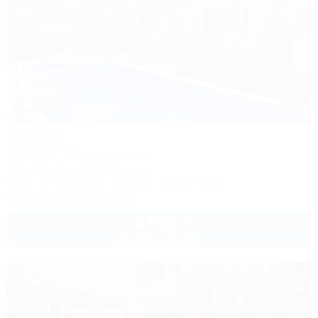
1 / 50
Жемчуг
Гостевой дом
Сочи, Лоо, ул. Таллинская, 23Б
400м до моря
3км до центра
Wi-Fi
Кондиционер
Бассейн
Автостоянка
+7 (918) 306-02-56
3 500
руб.
от
до 3 взр. в августе