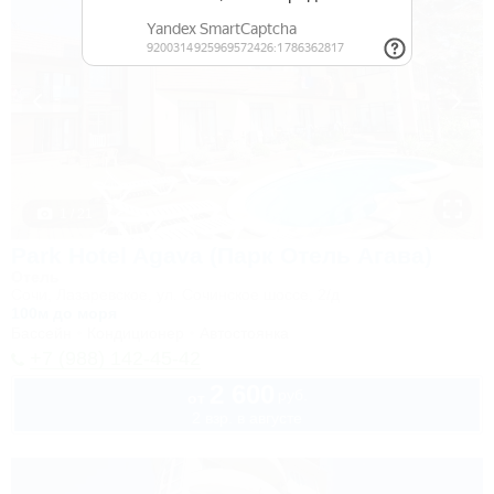
1 / 21
Park Hotel Agava (Парк Отель Агава)
Отель
Сочи, Лазаревское, ул. Сочинское шоссе, 2/д
100м до моря
Бассейн
Кондиционер
Автостоянка
+7 (988) 142-45-42
2 600
руб.
от
2 взр. в августе