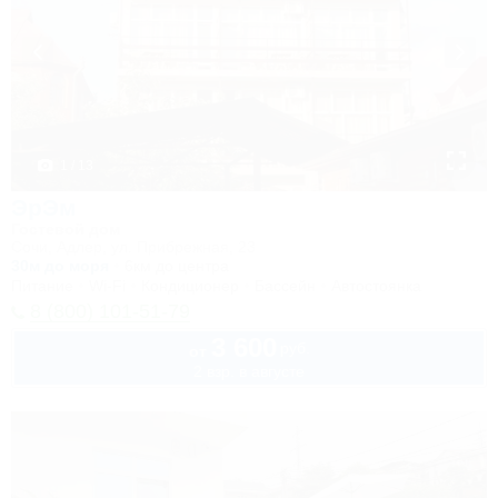
1 / 13
ЭрЭм
Гостевой дом
Сочи, Адлер, ул. Прибрежная, 23
30м до моря
6км до центра
Питание
Wi-Fi
Кондиционер
Бассейн
Автостоянка
8 (800) 101-51-79
3 600
руб.
от
2 взр. в августе