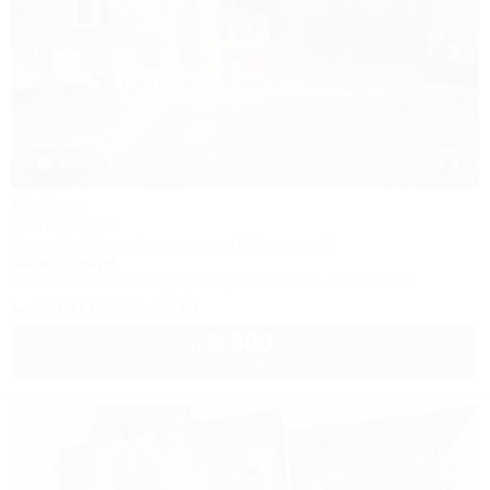
1 / 40
Ирбис
Гостевой дом
Сочи, Лоо, Горный воздух, ул. Пейзажная, 16
350м до моря
Питание
Wi-Fi
Кондиционер
Бассейн
Автостоянка
+7 (917) 208-40-13
6 500
руб.
от
2 взр. в августе