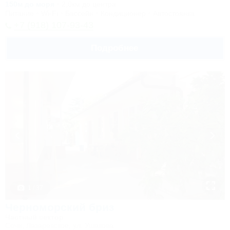
150м до моря
2,0км до центра
Питание
Wi-Fi
Бассейн
Кондиционер
Автостоянка
+7 (918) 107-93-43
Подробнее
1 / 37
Черноморский бриз
Частный сектор
Сочи, Лазаревское, ул. Ушакова