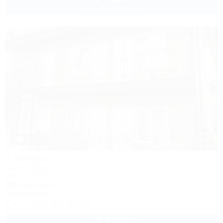
до 4 взр. в августе
1 / 23
У Наиры
Частный дом
Сочи, Адлер, ул. Крупской, 40/3
200м до моря
Кондиционер
+7 (918) 407-90-98
3 700
руб.
от