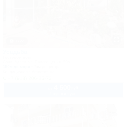
1 / 22
Усадьба
Гостевой дом
Сочи, Адлер, ул. Просвещения, 50а
150м до моря
7км до центра
Кондиционер
Автостоянка
+7 (918) 206-25-73
4 500
руб.
от
2 взр. в августе