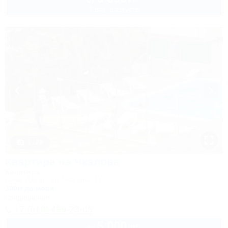
от
2 взр. в августе
1 / 28
Квартира на Чкалова
Квартира
Сочи, Адлер, ул. Чкалова, 11
300м до моря
Кондиционер
+7 (918) 499-23-05
5 000
руб.
от