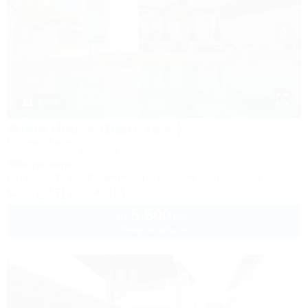
1 / 49
White House (Вайт Хаус)
Гостевой дом
Сочи, Лоо, СНТ Бриз, 64
350м до моря
Питание
Wi-Fi
Кондиционер
Бассейн
Автостоянка
+7 (917) 20-84-013
5 500
руб.
от
2 взр. в августе