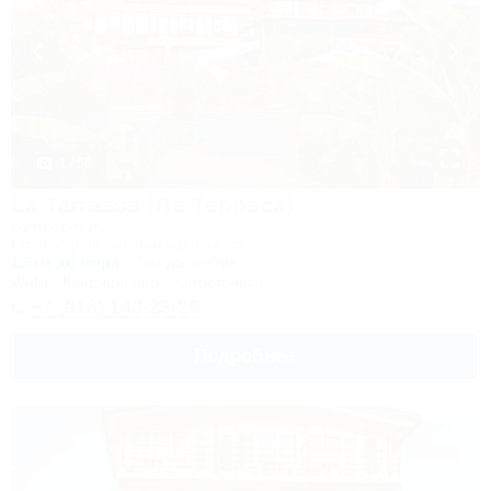
1 / 56
La Terrassa (Ла Терраса)
Бутик-отель
Сочи, Адлер, ул. Камышовая, 25
1,3км до моря
7км до центра
Wi-Fi
Кондиционер
Автостоянка
+7 (918) 143-23-26
Подробнее