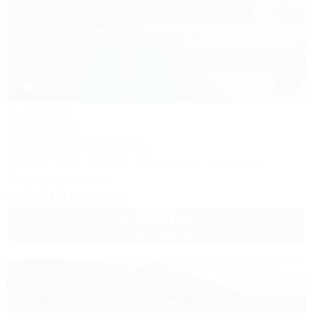
1 / 51
9-Авеню
Гостевой дом
Сочи, Лоо, ул. Енисейская, 9
400м до моря
5км до центра
Питание
Wi-Fi
Бассейн
Кондиционер
Автостоянка
1 спецпредложение
+7 (917) 208-40-13
3 500
руб.
от
2 взр. в августе