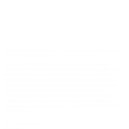
Хоста (Сочи) - 246 км
ГЛАВНАЯ
КОНТАКТЫ
НОВОСТИ
ПУТЕВОДИТЕЛЬ
© 2006–2026 Отдых.на Кубани.ру — отдых и туризм в Краснодарском
крае и Республике Адыгея.
Компании ООО "На Кубани.ру" принадлежит доменное имя
nakubani.ru на основании "Свидетельства о регистрации доменного
имени", свидетельство о регистрации СМИ –Эл № ФС77-79732 от
07.12.2020 г. (12+), зарегистрировано Федеральной службой по
надзору в сфере связи, информационных технологий и массовых
коммуникаций (РОСКОМНАДЗОР), а так же товарный знак
"НАКУБАНИ ОТДЫХ КУБАНИ ОТДЫХ.НА КУБАНИ.РУ" на основании
"Свидетельства на Товарный Знак № 547792". Это подтверждает
юридическую защиту прав, согласно статьям 1252 ГК РФ, 1484 ГК РФ
и 1229 ГК РФ.
ООО "На Кубани.ру"