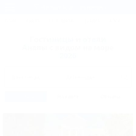
Фильтры и сортировка
Главная
СОЧИ
АНАПА
ГЕЛЕНДЖИК
ТУАПСЕ
ЕЙСК
КР
Регистрация
Гостиницы и отели
Вход
Анапы с видом на море
2026
Дата заезда
Дата выезда
Список
На карте
Отзывы