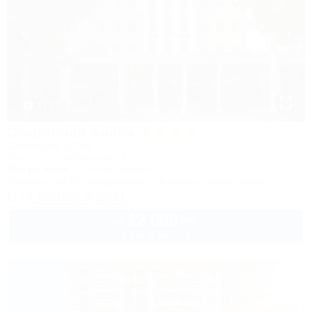
1 / 37
Старинная Анапа
Санаторий & Спа
Анапа, ул. Набережная, 2
50м до моря
715м до центра
Питание
Wi-Fi
Кондиционер
Бассейн
Автостоянка
+7 (86133) 3-22-11
12 000
руб.
от
1 взр. в августе