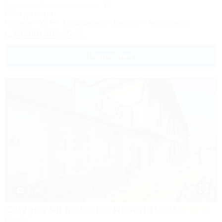
Анапа, ул. Красноармейская, 10
650м до моря
Питание
Wi-Fi
Кондиционер
Бассейн
Автостоянка
8 (800) 302-75-41
Подробнее
1 / 40
Calypso All Inclusive Resort Hotel
Отель