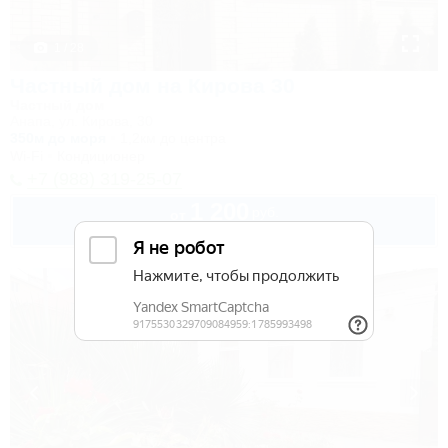
1 / 28
Частный дом на Кирова 30
Частный дом
Анапа, ул. Кирова, 30
350м до моря
1,2км до центра
Wi-Fi
Кондиционер
+7 (988) 319-25-07
1 200
руб.
от
1 взр. в августе