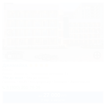
1 / 31
Джамайка
Отель
Анапа, Джемете, Пионерский проспект, 47
70м до моря
5км до центра
Питание
Wi-Fi
Кондиционер
Бассейн
Автостоянка
8 (800) 201-76-36
27 000
руб.
от
2 взр. в августе