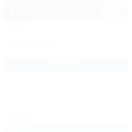
1 / 41
Август
Частное домовладение
Анапа, ул. Новороссийская
200м до моря
400м до центра
Кондиционер
Автостоянка
+7 (918) 125-66-45
700
руб.
от
1 взр. в августе
Еще
Отдых в городе Анапа с видом на
море (2)
Гостиницы и отели
(2)