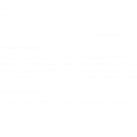
пр
арт
(6)
Лето
(8)
Семь дней
(8)
прель
(7)
Осень
(7)
Десять дней
(8)
ай
(8)
Четырнадцать дней
(8)
Показать ещё
оседние курорты
ольшой Утриш (Анапа) - 19 км
Благовещенская (Анапа) - 
олубицкая (Темрюкский Район) - 60 км
Кабардинка (Геле
ересыпь (Темрюкский Район) - 71 км
Тамань (Темрюкский Район)
олна (Темрюкский Район) - 87 км
Дивноморское (Геленджик)
ругие курорты
аго-Наки - 229 км
СОЧИ - 241 км
Адлер (Сочи) - 264 км