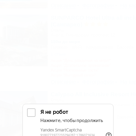
Описание
Фотографии
На ка
SUNPARCO Hotel Ultra all incl
(Санпарко)
Отель
Анапа, Пионерский проспект, 12
150м до моря
Питание
Wi-Fi
Кондиционер
Бассейн
1 отзыв
Акция "День рождения на море!"
Акция "Длительное проживание"
Акция "Постоянные гости"
Акция "Выгодный сезон"
Описание
Фотографии
На ка
Calypso All Inclusive Resort H
Отель
Анапа, Джемете, ул. Железнодорожная, 1
500м до моря
Питание
Wi-Fi
Кондиционер
Бассейн