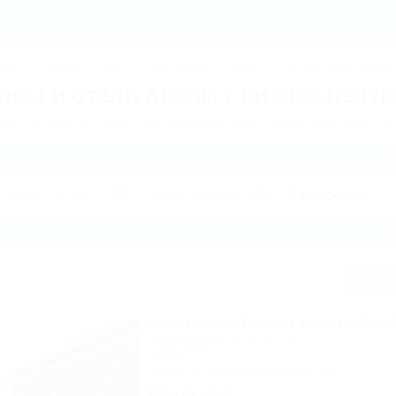
Анапа: Гостиницы и отели в Анапе с бизнес-центром 
ДЖИК
ТУАПСЕ
Ейск
КРАСНОДАР
Крым
Горнолыжные курорт
ицы и отели Анапы с бизнес-центр
ние гостиниц и отелей по направлению Анапа. Куда поехать на отды
Сп
Sunmarinn Resort Hotel Ultra A
inclusive
Отель
Анапа, ул. Красноармейская, 10
650м до моря