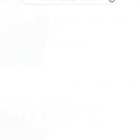
Описание
Фотографии
На ка
Ambra All inclusive Resort Ho
Отель
Анапа, Джемете, Курортный проезд, 2
800м до моря
Питание
Wi-Fi
Кондиционер
Бассейн
Описание
Фотографии
На ка
Другие объекты Ан
Август
Частное домовладение
Анапа, ул. Новороссийская
200м до моря
400м до центра
Кондиционер
Автостоянка