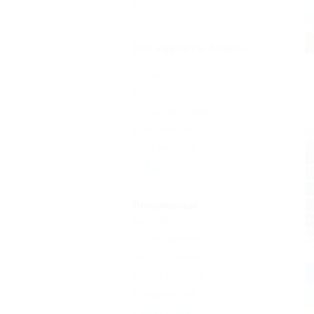
базы
(1)
Все курорты Анапы
Джемете
(10)
Витязево
(5)
Большой Утриш
(1)
Благовещенская
(1)
Джигинка
(1)
Еще
Популярные
Бассейн
(8)
Все включено
(6)
Бесплатный Wi-Fi
(8)
Возле моря
(4)
Кондиционер
(8)
Сауна, баня
(2)