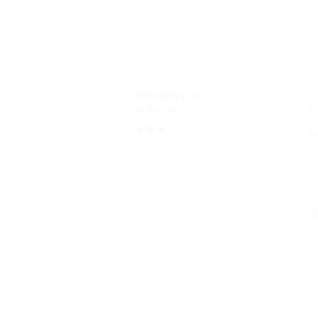
М
Шкаф
(8)
А
Сейф в номере
(6)
М
Еще
Звездность
С
(5)
(3)
Б
Г
П
Бронирование с
В
подтверждением от отеля
(7)
Бронирование только по
Д
телефону
(8)
Л