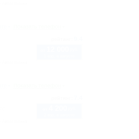
Автостоянка
рте
Показать телефон
9.4
рейтинг:
12 000
руб.
от
1 взр. в августе
Автостоянка
рте
Показать телефон
7.4
рейтинг:
4 200
руб.
57С
от
2 взр. в августе
Автостоянка