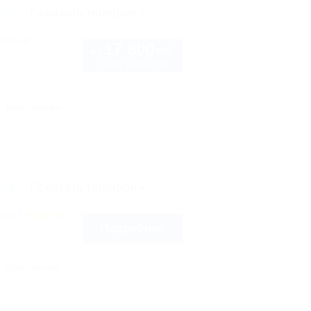
рте
Показать телефон
usive
17 800
руб.
от
2 взр. в августе
Автостоянка
рте
Показать телефон
otel
Подробнее
3
Автостоянка