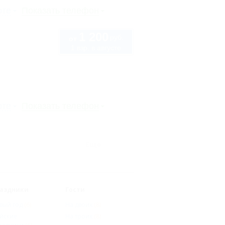
рте
Показать телефон
1 200
руб.
от
1 взр. в августе
рте
Показать телефон
Еще
аздники
Гости
вый год
(6)
На двоих
(8)
йские
На троих
(8)