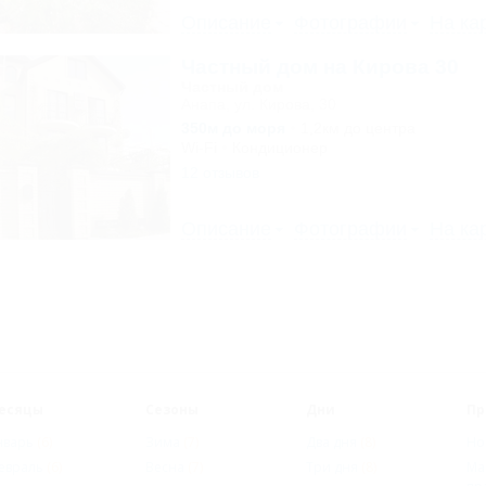
Описание
Фотографии
На ка
Частный дом на Кирова 30
Частный дом
Анапа, ул. Кирова, 30
350м до моря
1,2км до центра
Wi-Fi
Кондиционер
12 отзывов
Описание
Фотографии
На ка
есяцы
Сезоны
Дни
Пр
нварь
(6)
Зима
(7)
Два дня
(8)
Но
евраль
(6)
Весна
(7)
Три дня
(8)
Ма