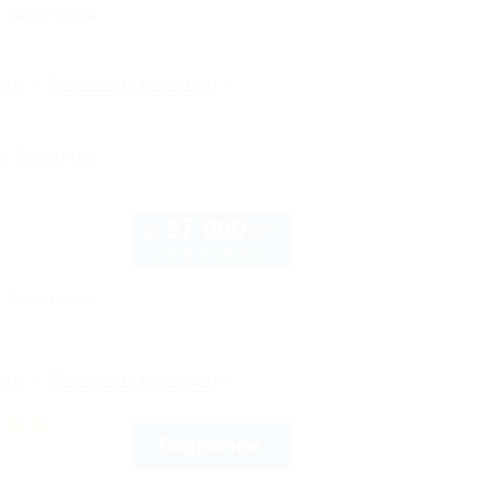
Автостоянка
рте
Показать телефон
ли Анапы
27 000
руб.
от
2 взр. в августе
Автостоянка
рте
Показать телефон
Подробнее