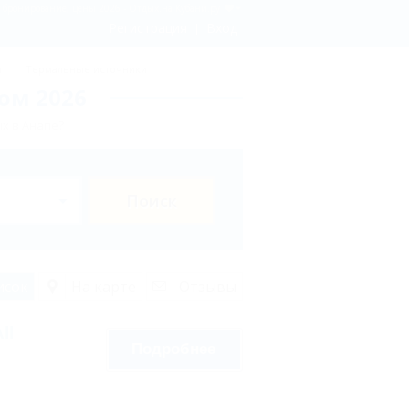
- бронирование, цены 2026 - Отдых.на Кубани.ру
Регистрация
Вход
ы
Термальные источники
ом 2026
х в Анапе?
Поиск
исок
На карте
Отзывы
ll
Подробнее