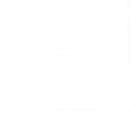
детьми
(8)
Принимаются дети до 5 лет
(6)
Няня
(4)
Детский игровой зал
(3)
Еще
Услуги
Автостоянка
(8)
Доступ в Интернет
(8)
Кафе при отеле
(8)
Экскурсии
(4)
Авиа и ж/д кассы
(1)
Еще
Услуги в номерах
М
Душ в номере
(8)
Я
Туалет в номере
(8)
Ф
Джакузи
(1)