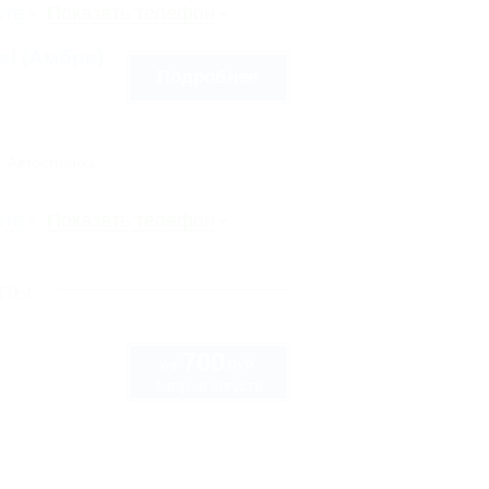
рте
Показать телефон
tel (Амбра)
Подробнее
Автостоянка
рте
Показать телефон
апы
700
руб.
от
1 взр. в августе