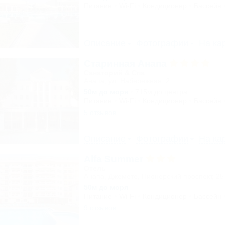
Питание
Wi-Fi
Кондиционер
Бассейн
Описание
Фотографии
На ка
Старинная Анапа
Санаторий & Спа
Анапа, ул. Набережная, 2
50м до моря
715м до центра
Питание
Wi-Fi
Кондиционер
Бассейн
5 отзывов
Описание
Фотографии
На ка
Alfa Summer
Отель
Анапа, Джемете, Пионерский проспект, 2
50м до моря
Питание
Wi-Fi
Кондиционер
Бассейн
9 отзывов