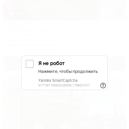
1 / 41
Август
Частное домовладение
Анапа, ул. Новороссийская
200м до моря
400м до центра
Кондиционер
Автостоянка
+7 (918) 125-66-45
700
руб.
от
1 взр. в августе