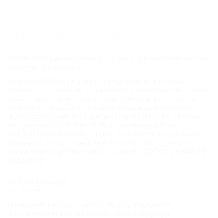
ГЛАВНАЯ
КОНТАКТЫ
НОВОСТИ
ПУТЕВОДИТЕЛЬ
© 2006–2026 Отдых.на Кубани.ру — отдых и туризм в Краснодарском
крае и Республике Адыгея.
Компании ООО "На Кубани.ру" принадлежит доменное имя
nakubani.ru на основании "Свидетельства о регистрации доменного
имени", свидетельство о регистрации СМИ –Эл № ФС77-79732 от
07.12.2020 г. (12+), зарегистрировано Федеральной службой по
надзору в сфере связи, информационных технологий и массовых
коммуникаций (РОСКОМНАДЗОР), а так же товарный знак
"НАКУБАНИ ОТДЫХ КУБАНИ ОТДЫХ.НА КУБАНИ.РУ" на основании
"Свидетельства на Товарный Знак № 547792". Это подтверждает
юридическую защиту прав, согласно статьям 1252 ГК РФ, 1484 ГК РФ
и 1229 ГК РФ.
ООО "На Кубани.ру"
2312157635
1082312013827
Продолжая работу с сайтом, вы подтверждаете
Все права защищены.
использование сайтом cookies вашего браузера.