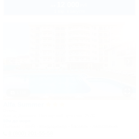
12 000
руб.
от
1 взр. в августе
1 / 50
Alfa Summer
Отель
Анапа, Джемете, Пионерский проспект, 257С
50м до моря
Питание
Wi-Fi
Кондиционер
Бассейн
Автостоянка
8 (800) 201-55-58