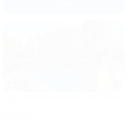
4 200
руб.
от
2 взр. в августе
1 / 31
Ambra All inclusive Resort Hotel (Амбра)
Отель
Анапа, Джемете, Курортный проезд, 2
800м до моря
Питание
Wi-Fi
Кондиционер
Бассейн
Автостоянка