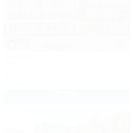
1 / 31
Джамайка
Отель
Анапа, Джемете, Пионерский проспект, 47
70м до моря
5км до центра
Питание
Wi-Fi
Кондиционер
Бассейн
Автостоянка
8 (800) 201-76-36
27 000
руб.
от
2 взр. в августе