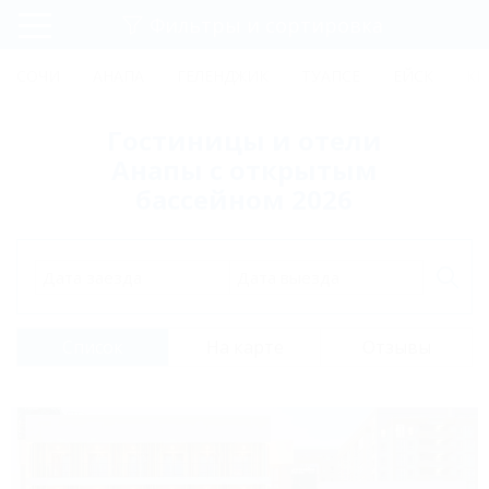
Фильтры и сортировка
Главная
СОЧИ
АНАПА
ГЕЛЕНДЖИК
ТУАПСЕ
ЕЙСК
КР
Регистрация
Гостиницы и отели
Вход
Анапы с открытым
бассейном 2026
Дата заезда
Дата выезда
Список
На карте
Отзывы