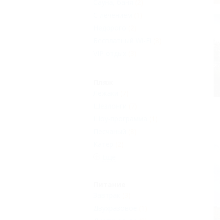
Сауна, баня
(2)
С лечением
(1)
Недорого
(2)
Бесплатный Wi-Fi
(8)
VIP отдых
(3)
Пляж
Лежаки
(7)
Шезлонги
(7)
Шоу-программа
(1)
Песчаный
(8)
Катер
(2)
Еще
Питание
Завтрак
(3)
Двухразовое
(1)