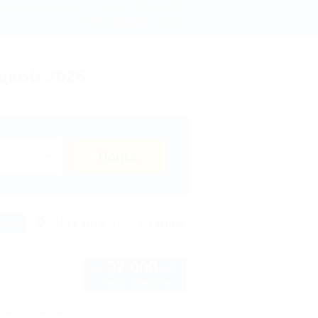
- бронирование, цены 2026 - Отдых.на Кубани.ру
Регистрация
Вход
ы
Термальные источники
дкой 2026
х в Анапе?
Поиск
исок
На карте
Отзывы
27 000
руб.
от
2 взр. в августе
Автостоянка