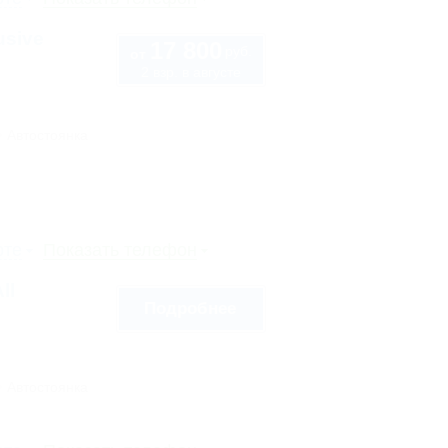
usive
17 800
руб.
от
2 взр. в августе
Автостоянка
рте
Показать телефон
ll
Подробнее
Автостоянка