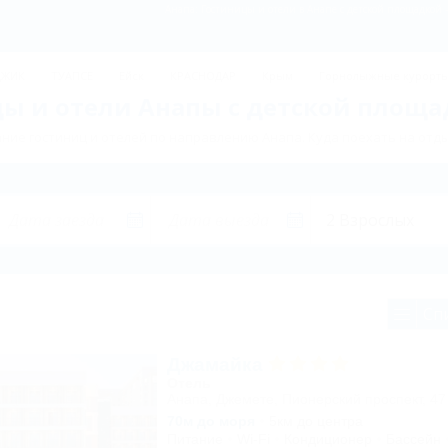
Анапа: Гостиницы и отели в Анапе с детской площадкой 
ДЖИК
ТУАПСЕ
Ейск
КРАСНОДАР
Крым
Горнолыжные курорт
ы и отели Анапы с детской площа
ние гостиниц и отелей по направлению Анапа. Куда поехать на отды
Сп
Джамайка
Отель
Анапа, Джемете, Пионерский проспект, 47
70м до моря
5км до центра
Питание
Wi-Fi
Кондиционер
Бассейн