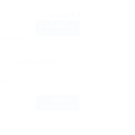
9.4
рейтинг:
12 000
руб.
от
1 взр. в августе
Автостоянка
рте
Показать телефон
апы
700
руб.
от
1 взр. в августе