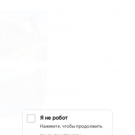
Описание
Фотографии
На ка
Calypso All Inclusive Resort H
Отель
Анапа, Джемете, ул. Железнодорожная, 1
500м до моря
Питание
Wi-Fi
Кондиционер
Бассейн
Описание
Фотографии
На ка
Ambra All inclusive Resort Ho
Отель
Анапа, Джемете, Курортный проезд, 2
800м до моря
Питание
Wi-Fi
Кондиционер
Бассейн
Описание
Фотографии
На ка
Другие Гостиницы и оте