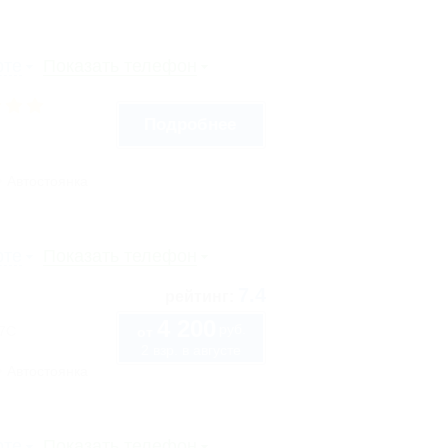
рте
Показать телефон
Подробнее
Автостоянка
рте
Показать телефон
7.4
рейтинг:
4 200
руб.
57С
от
2 взр. в августе
Автостоянка
рте
Показать телефон