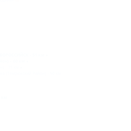
аздники
(6)
ВОРОССИЙСК - 51 км
он) - 60 км
) - 71 км
ка (Темрюкский Район) - 90 км
 км