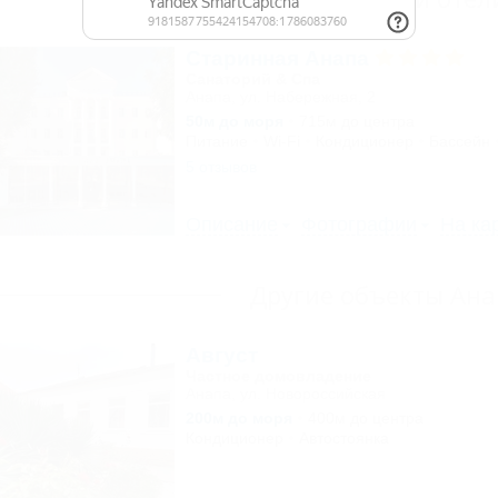
Старинная Анапа
Санаторий & Спа
Анапа, ул. Набережная, 2
50м до моря
715м до центра
Питание
Wi-Fi
Кондиционер
Бассейн
5 отзывов
Описание
Фотографии
На ка
Другие объекты Ан
Август
Частное домовладение
Анапа, ул. Новороссийская
200м до моря
400м до центра
Кондиционер
Автостоянка