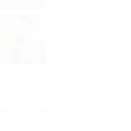
Описание
Фотографии
На ка
Частный дом на Кирова 30
Частный дом
Анапа, ул. Кирова, 30
350м до моря
1,2км до центра
Wi-Fi
Кондиционер
12 отзывов
Описание
Фотографии
На ка
есяцы
Сезоны
Дни
Пр
нварь
(6)
Зима
(7)
Два дня
(8)
Но
евраль
(6)
Весна
(7)
Три дня
(8)
Ма