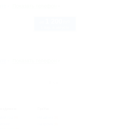
рте
Показать телефон
1 200
руб.
от
1 взр. в августе
рте
Показать телефон
Еще
аздники
Гости
вый год
(6)
На двоих
(8)
йские
На троих
(8)