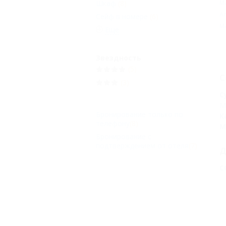
М
Шкаф
(8)
А
Сейф в номере
(6)
М
Еще
Звездность
(5)
С
(3)
С
М
Бронирование только по
К
телефону
(8)
М
Бронирование с
подтверждением от отеля
(7)
Д
С