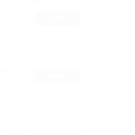
рте
Показать телефон
otel
Подробнее
3
Автостоянка
рте
Показать телефон
tel (Амбра)
Подробнее
Автостоянка
рте
Показать телефон
ли Анапы