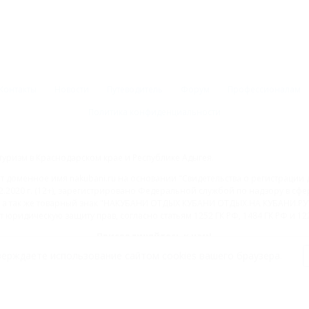
Контакты
Новости
Путеводитель
Форум
Профессионалам
Политика конфиденциальности
туризм в Краснодарском крае и Республике Адыгея.
доменное имя nakubani.ru на основании "Свидетельства о регистрации 
2.2020 г. (12+), зарегистрировано Федеральной службой по надзору в с
а так же товарный знак "НАКУБАНИ ОТДЫХ КУБАНИ ОТДЫХ.НА КУБАНИ.РУ" 
 юридическую защиту прав, согласно статьям 1252 ГК РФ, 1484 ГК РФ и 122
Присоединяйтесь к нам!
ерждаете использование сайтом cookies вашего браузера.