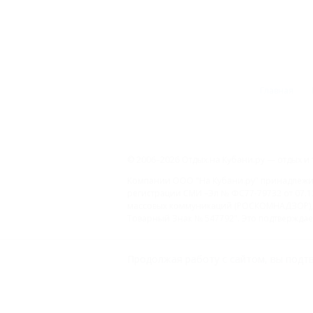
Главная
© 2006–2026 Отдых.на Кубани.ру — отдых и 
Компании ООО "На Кубани.ру" принадлежит 
регистрации СМИ –Эл № ФС77-79732 от 07.1
массовых коммуникаций (РОСКОМНАДЗОР), 
Товарный Знак № 547792". Это подтверждает
ООО "На Кубани.ру"
Продолжая работу с сайтом, вы подтв
2312157635
1082312013827
Все права защищены.