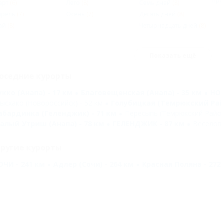
пр
арт
(6)
Лето
(8)
Семь дней
(8)
прель
(7)
Осень
(7)
Десять дней
(8)
ай
(8)
Четырнадцать дней
(8)
Показать ещё
оседние курорты
укко (Анапа) - 17 км
Благовещенская (Анапа) - 35 км
НО
ысхако (Новороссийск) - 52 км
Голубицкая (Темрюкский Рай
абардинка (Геленджик) - 71 км
Пересыпь (Темрюкский Район
алый Утриш (Анапа) - 78 км
ГЕЛЕНДЖИК - 87 км
Веселов
ругие курорты
ОЧИ - 241 км
Адлер (Сочи) - 264 км
Красная Поляна - 272