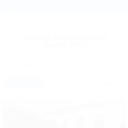
Фильтры и сортировка
Главная
СОЧИ
АНАПА
ГЕЛЕНДЖИК
ТУАПСЕ
ЕЙСК
К
Регистрация
Частные гостевые дома
Вход
Анапы 2026
Дата заезда
Дата выезда
Список
На карте
Отзывы