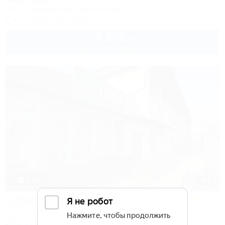
50м до моря
Wi-Fi
Кондиционер
Автостоянка
+7 (918) 434-33-56
3 500
руб.
от
до 3 взр. в августе
1 / 40
Calypso All Inclusive Resort Hotel
Отель
Анапа, Джемете, ул. Железнодорожная, 13