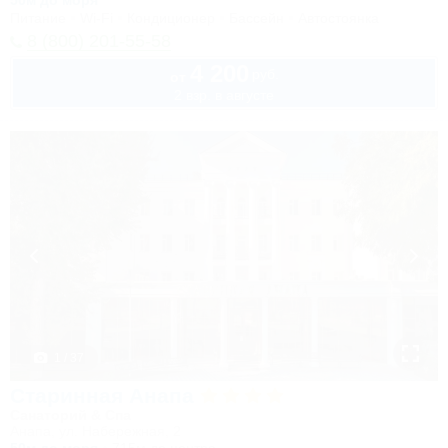
50м до моря
Питание
Wi-Fi
Кондиционер
Бассейн
Автостоянка
8 (800) 201-55-58
4 200
руб.
от
2 взр. в августе
1 / 37
Старинная Анапа
Санаторий & Спа
Анапа, ул. Набережная, 2