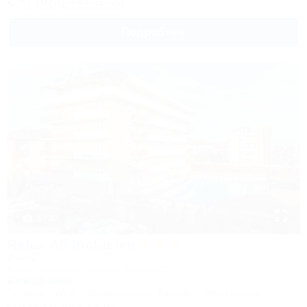
+7 (928) 444-10-23
Подробнее
1 / 30
Relax All Inclusive
Отель
Анапа, Витязево, проезд Ориона, 3
800м до моря
Питание
Wi-Fi
Кондиционер
Бассейн
Автостоянка