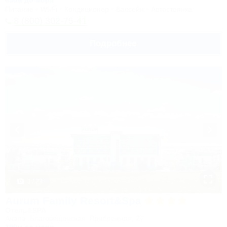
650м до моря
Питание
Wi-Fi
Кондиционер
Бассейн
Автостоянка
8 (800) 302-75-41
Подробнее
1 / 23
Aurum Family Resort&Spa
Отель&SPA
Анапа, Благовещенская, Прибрежная, 27