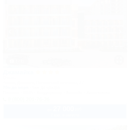
1 / 31
Джамайка
Отель
Анапа, Джемете, Пионерский проспект, 47
70м до моря
5км до центра
Питание
Wi-Fi
Кондиционер
Бассейн
Автостоянка
8 (800) 201-76-36
27 000
руб.
от
2 взр. в августе