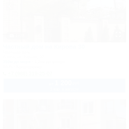
1 / 28
Частный дом на Кирова 30
Частный дом
Анапа, ул. Кирова, 30
350м до моря
1,2км до центра
Wi-Fi
Кондиционер
+7 (988) 319-25-07
1 200
руб.
от
1 взр. в августе