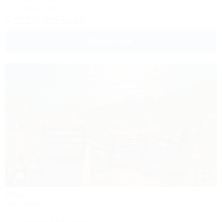
117м до центра
+7 961 854-31-23
Подробнее
1 / 4
Рай
Автокемпинг
Анапа, Супсех, ул. Береговая