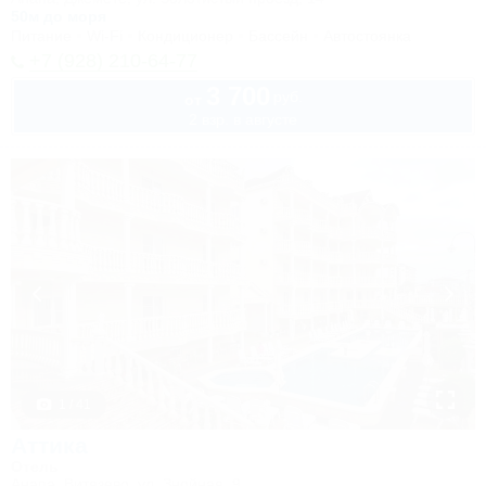
50м до моря
Питание
Wi-Fi
Кондиционер
Бассейн
Автостоянка
+7 (928) 210-64-77
3 700
руб.
от
2 взр. в августе
1 / 41
Аттика
Отель
Анапа, Витязево, ул. Знойная, 9