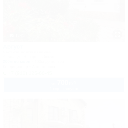
1 / 41
Август
Частное домовладение
Анапа, ул. Новороссийская
200м до моря
400м до центра
Кондиционер
Автостоянка
+7 (918) 125-66-45
700
руб.
от
1 взр. в августе