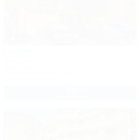
1 / 30
Azat (Азат)
Гостевой дом
Анапа, Джемете, ул. Песчаная, 13б
6км до центра
Wi-Fi
Кондиционер
Автостоянка
+7 (86133) 3-33-85
2 300
руб.
от
2 взр. в августе