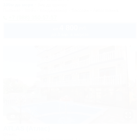
100м до моря
9км до центра
Питание
Wi-Fi
Кондиционер
Бассейн
Автостоянка
+7 (988) 350-57-57
4 800
руб.
от
до 3 взр. в августе
1 / 17
ATLAS (Атлас)
Отель
Анапа, Джемете, ул. Виноградная, 1а