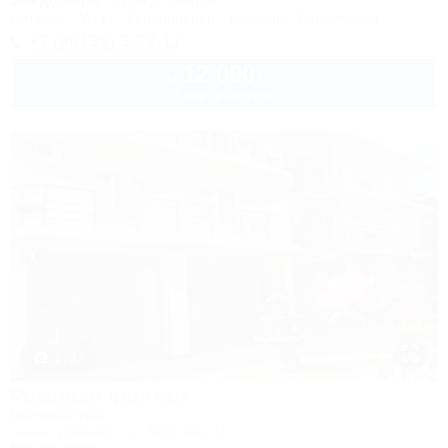
50м до моря
715м до центра
Питание
Wi-Fi
Кондиционер
Бассейн
Автостоянка
+7 (86133) 3-22-11
12 000
руб.
от
1 взр. в августе
1 / 37
Розовый фонтан
Гостевой дом
Анапа, Джемете, ул. Морская, 18