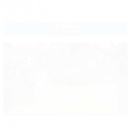
100м до моря
6км до центра
Питание
Wi-Fi
Кондиционер
Бассейн
Автостоянка
+7 (938) 411-50-71
2 800
руб.
от
2 взр. в августе
Утришская волна
Кемпинг
Анапа, Большой Утриш