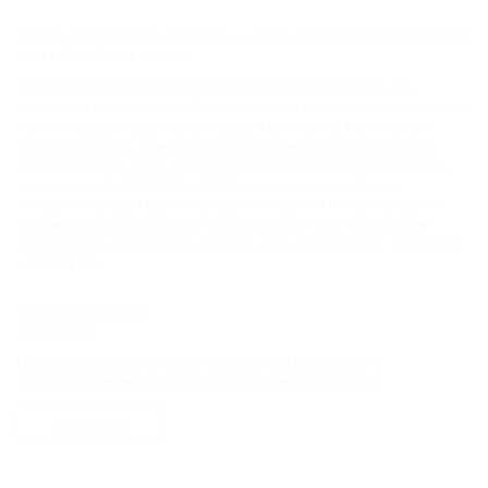
© 2006–2026 Отдых.на Кубани.ру — отдых и туризм в Краснодарском
крае и Республике Адыгея.
Компании ООО "На Кубани.ру" принадлежит доменное имя
nakubani.ru на основании "Свидетельства о регистрации доменного
имени", свидетельство о регистрации СМИ –Эл № ФС77-79732 от
07.12.2020 г. (12+), зарегистрировано Федеральной службой по
надзору в сфере связи, информационных технологий и массовых
коммуникаций (РОСКОМНАДЗОР), а так же товарный знак
"НАКУБАНИ ОТДЫХ КУБАНИ ОТДЫХ.НА КУБАНИ.РУ" на основании
"Свидетельства на Товарный Знак № 547792". Это подтверждает
юридическую защиту прав, согласно статьям 1252 ГК РФ, 1484 ГК РФ
и 1229 ГК РФ.
ООО "На Кубани.ру"
2312157635
1082312013827
Продолжая работу с сайтом, вы подтверждаете
Все права защищены.
использование сайтом cookies вашего браузера.
Присоединяйтесь к нам!
СОГЛАСЕН