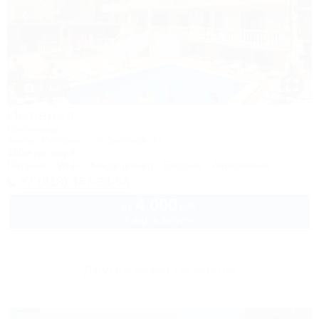
1 / 62
Империя
Гостиница
Анапа, Витязево, ул. Знойная, 11
100м до моря
Питание
Wi-Fi
Кондиционер
Бассейн
Автостоянка
+7 (918) 467-33-55
4 000
руб.
от
2 взр. в августе
Другие объекты Анапы