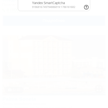
500м до моря
Питание
Wi-Fi
Кондиционер
Бассейн
Автостоянка
8 (800) 350-28-73
Подробнее
1 / 25
Palma Soneta
Отель семейного отдыха
Анапа, Джемете, ул. Золотистый проезд, 14