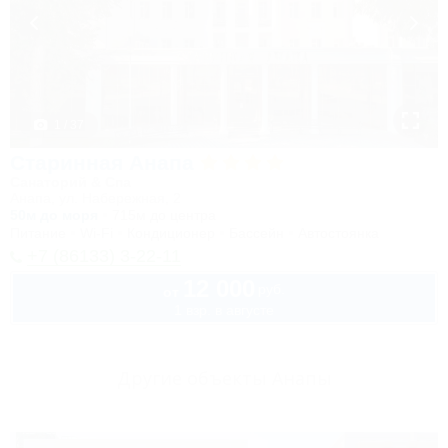
1 / 37
Старинная Анапа
Санаторий & Спа
Анапа, ул. Набережная, 2
50м до моря
715м до центра
Питание
Wi-Fi
Кондиционер
Бассейн
Автостоянка
+7 (86133) 3-22-11
12 000
руб.
от
1 взр. в августе
Другие объекты Анапы