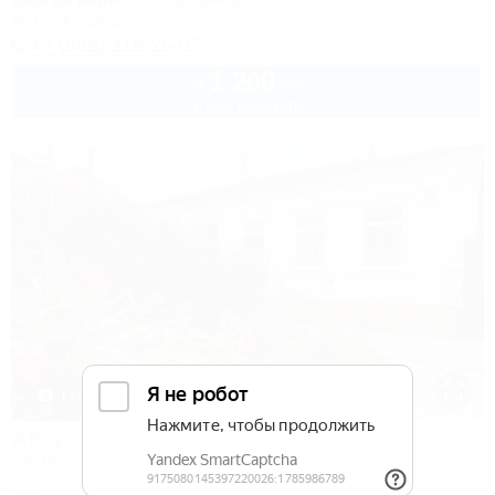
350м до моря
1,2км до центра
Wi-Fi
Кондиционер
+7 (988) 319-25-07
1 200
руб.
от
1 взр. в августе
1 / 41
Август
Частное домовладение
Анапа, ул. Новороссийская