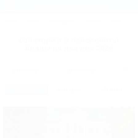
Фильтры и сортировка
Главная
СОЧИ
АНАПА
ГЕЛЕНДЖИК
ТУАПСЕ
ЕЙСК
КР
Регистрация
Санатории и пансионаты
Вход
Анапы на два дня 2026
Дата заезда
Дата выезда
Список
На карте
Отзывы