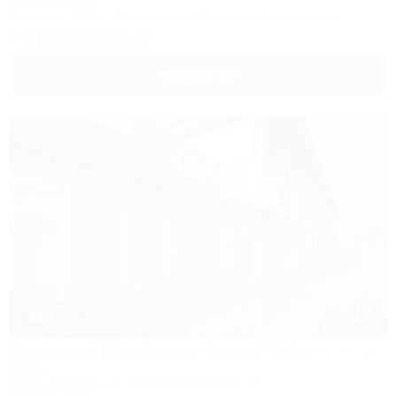
250м до моря
Питание
Wi-Fi
Кондиционер
Бассейн
Автостоянка
8 (800) 350-27-14
Подробнее
1 / 40
Calypso All Inclusive Resort Hotel
Отель
Анапа, Джемете, ул. Железнодорожная, 13