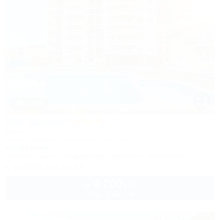
1 / 50
Alfa Summer
Отель
Анапа, Джемете, Пионерский проспект, 257С
50м до моря
Питание
Wi-Fi
Кондиционер
Бассейн
Автостоянка
8 (800) 201-55-58
4 200
руб.
от
2 взр. в августе