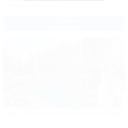
200м до моря
400м до центра
Кондиционер
Автостоянка
+7 (918) 125-66-45
700
руб.
от
1 взр. в августе
1 / 31
Ambra All inclusive Resort Hotel (Амбра)
Отель