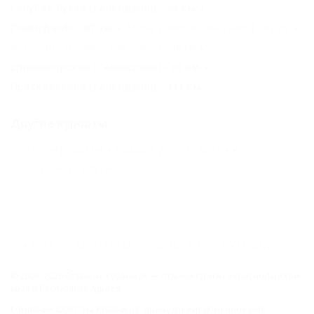
Голубая бухта (Геленджик) - 85 км
ГЕЛЕНДЖИК - 87 км
Волна (Темрюкский Район) - 87 км
Веселовка (Темрюкский Район) - 90 км
Дивноморское (Геленджик) - 97 км
Прасковеевка (Геленджик) - 111 км
Другие курорты
Лоо (Сочи) - 223 км
Вардане (Сочи) - 223 км
Хоста (Сочи) - 246 км
ГЛАВНАЯ
КОНТАКТЫ
НОВОСТИ
ПУТЕВОДИТЕЛЬ
© 2006–2026 Отдых.на Кубани.ру — отдых и туризм в Краснодарском
крае и Республике Адыгея.
Компании ООО "На Кубани.ру" принадлежит доменное имя