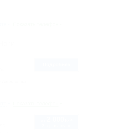
рте
Показать телефон
-Наки
Подробнее
7ж
Автостоянка
рте
Показать телефон
2 000
руб.
от
2 взр. в августе
 55
ссы