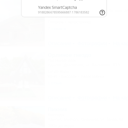
OZON Family
Гостевой дом
Адыгея, Майкоп, Гузерипль, ул. Лесная, 4
452м до центра
Питание
Автостоянка
7 отзывов
Описание
Фотографии
На ка
Орлиное гнездо
Гостевой дом
Адыгея, Даховская, ул. Ключевая, 67А
1м до воды
Wi-Fi
Бассейн
Автостоянка
1 отзыв
Описание
Фотографии
На ка
Пикник
Коттедж
Адыгея, Майкоп, Хамышки, ул. Мира, 6с
300м до воды