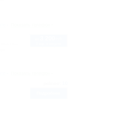
рте
Показать телефон
3 200
руб.
от
2 взр. в августе
-Лаго-Наки
тра
рте
Показать телефон
10
рейтинг:
Подробнее