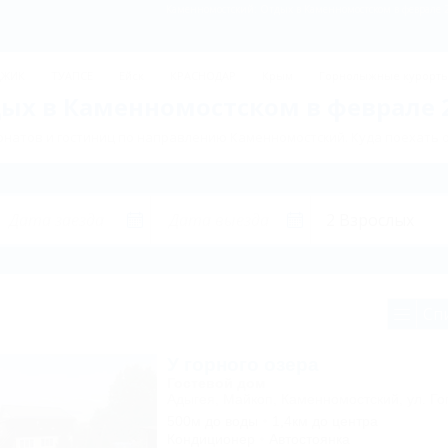
Каменномостский: Отдых в Каменномостском в феврале 2
ДЖИК
ТУАПСЕ
Ейск
КРАСНОДАР
Крым
Горнолыжные курорт
ых в Каменномостском в феврале 
онатов и гостиниц по направлению Каменномостский. Куда поехать 
Сп
У горного озера
Гостевой дом
Адыгея, Майкоп, Каменномостский, ул. Го
500м до воды
1,4км до центра
Кондиционер
Автостоянка