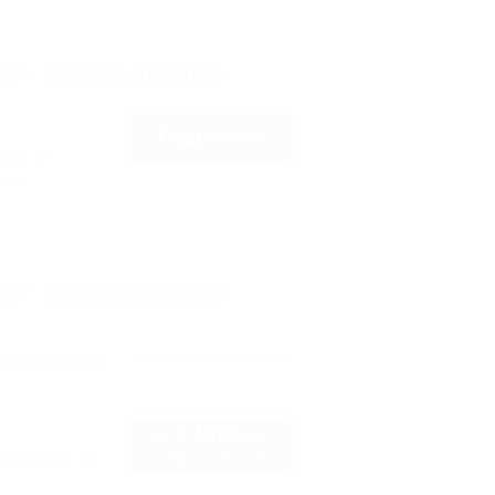
рте
Показать телефон
Подробнее
голя, 17
сы
рте
Показать телефон
остского
2 500
руб.
от
2 взр. в августе
охладная, 2в