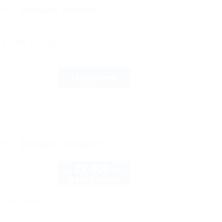
рте
Показать телефон
 края и Адыгеи
Подробнее
8
рте
Показать телефон
27 000
руб.
от
2 взр. в августе
Автостоянка