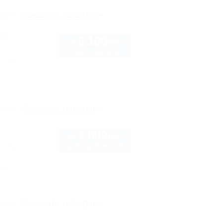
рте
Показать телефон
лс
5 100
руб.
от
2 взр. в августе
в-л Юго-
рте
Показать телефон
3 000
руб.
от
до 3 взр. в августе
а 26а
нка
рте
Показать телефон