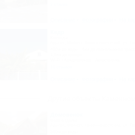
2 отзыва
Описание
Фотографии
На ка
Кедр
Коттедж
Адыгея, Майкоп, Каменномостский, ул. Го
400м до воды
4км до горнолыжной трас
1,5км до центра
Wi-Fi
Кондиционер
Автостоянка
10 отзывов
Описание
Фотографии
На ка
Другие объекты Каменном
Домовенок
База отдыха
Адыгея, Майкоп, Каменномостский, ул. Пр
300м до воды