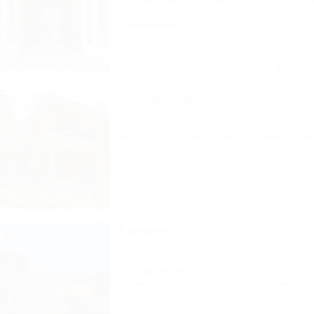
1,5км до центра
Кондиционер
14 отзывов
Описание
Фотографии
На ка
Звездная долина
Коттедж
Апшеронск, 16-й км автодороги Даховская
5км до горнолыжной трассы
39км до цен
3 отзыва
Описание
Фотографии
На ка
Аммонит
Гостевой дом
Адыгея, Майкоп, Даховская, ул. Мира, 7а
320м до центра
Питание
Кондиционер
Автостоянка
4 отзыва