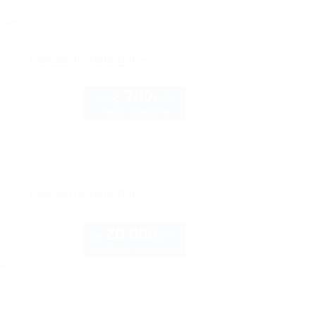
ньше"
рте
Показать телефон
2 700
руб.
от
2 взр. в августе
 Лаго-Наки
ы
рте
Показать телефон
20 000
руб.
от
до 8 взр. в августе
нка