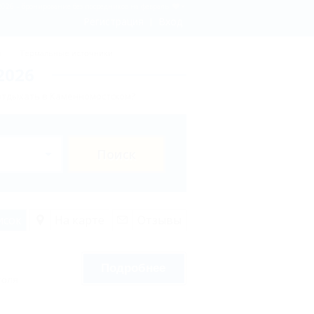
026 – бронирование без посредников на февраль
Регистрация
Вход
ы
Термальные источники
2026
отдыхать в Каменномостском?
Поиск
исок
На карте
Отзывы
Подробнее
голя