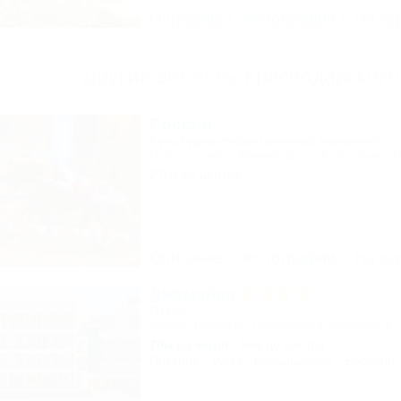
Описание
Фотографии
На ка
Другие объекты Краснодарского
Россия
Культурно-туристический комплекс
Новороссийск, Камчатка, ул. Короленко, 1
27км до центра
Описание
Фотографии
На ка
Джамайка
Отель
Анапа, Джемете, Пионерский проспект, 47
70м до моря
5км до центра
Питание
Wi-Fi
Кондиционер
Бассейн