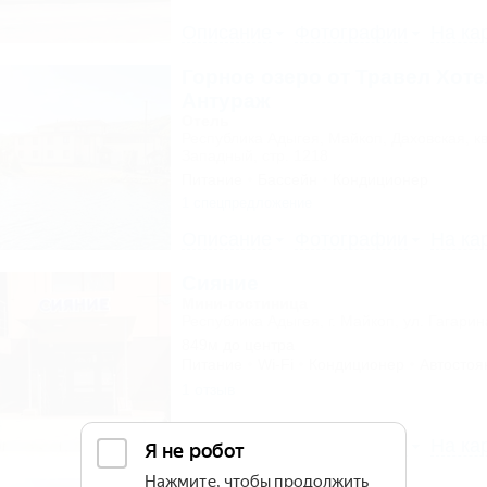
Описание
Фотографии
На ка
Горное озеро от Травел Хоте
Антураж
Отель
Республика Адыгея, Майкоп, Даховская, к
Западный, стр. 1218
Питание
Бассейн
Кондиционер
1 спецпредложение
Описание
Фотографии
На ка
Сияние
Мини-гостиница
Республика Адыгея, г. Майкоп, ул. Гагарин
849м до центра
Питание
Wi-Fi
Кондиционер
Автостоя
1 отзыв
Описание
Фотографии
На ка