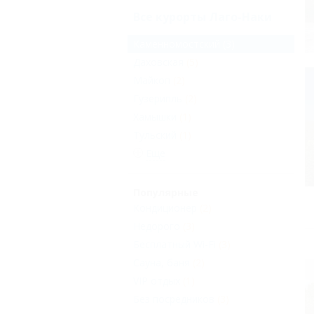
Все курорты Лаго-Наки
Каменномостский
(3)
Даховская
(5)
Майкоп
(2)
Гузерипль
(2)
Хамышки
(1)
Тульский
(1)
Еще
Популярные
Кондиционер
(2)
Недорого
(3)
Бесплатный Wi-Fi
(3)
Сауна, баня
(2)
VIP отдых
(1)
Без посредников
(3)