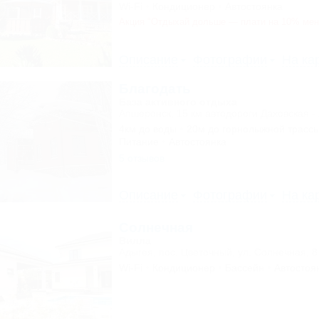
Wi-Fi
Кондиционер
Автостоянка
Акция "Отдыхай дольше — плати на 10% ме
Описание
Фотографии
На ка
Благодать
База активного отдыха
Апшеронск, 15 км автодороги Даховская -
4км до воды
20м до горнолыжной трасс
Питание
Автостоянка
5 отзывов
Описание
Фотографии
На ка
Солнечная
Вилла
Адыгея, пос. Цветочный, ул. Солнечная, 8
Wi-Fi
Кондиционер
Бассейн
Автостоя