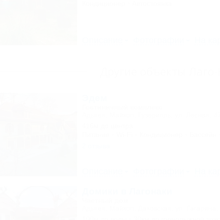
Кондиционер
Автостоянка
Описание
Фотографии
На ка
Другие объекты Лаго
Эдем
Гостиничный комплекс
Адыгея, Майкоп, Гузерипль, ул. Лесная, 4
416м до центра
Питание
Wi-Fi
Кондиционер
Бассейн
2 отзыва
Описание
Фотографии
На ка
Домики в Лагонаки
Частный дом
Адыгея, Майкоп, Даховская, ул. Гагарина,
100м до воды
30км до горнолыжной тра