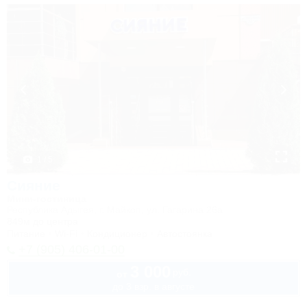
1 / 5
Сияние
Мини-гостиница
Республика Адыгея, г. Майкоп, ул. Гагарина 26а
849м до центра
Питание
Wi-Fi
Кондиционер
Автостоянка
+7 (905) 406-01-00
3 000
руб.
от
до 3 взр. в августе