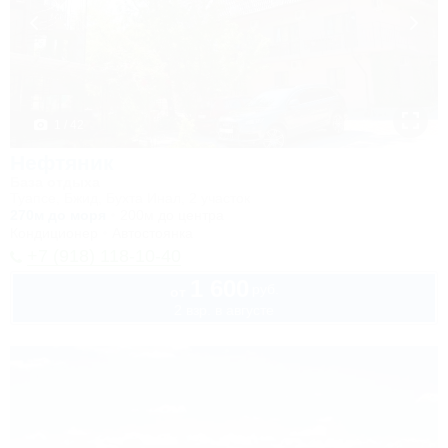
1 / 42
Нефтяник
База отдыха
Туапсе, Бжид, Бухта Инал, 2 участок
270м до моря
200м до центра
Кондиционер
Автостоянка
+7 (918) 118-10-40
1 600
руб.
от
2 взр. в августе