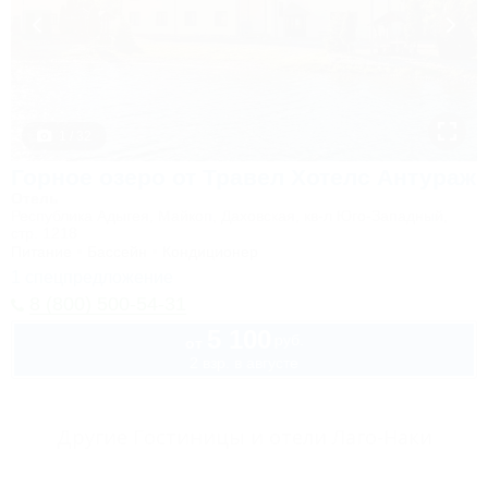
1 / 32
Горное озеро от Травел Хотелс Антураж
Отель
Республика Адыгея, Майкоп, Даховская, кв-л Юго-Западный,
стр. 1218
Питание
Бассейн
Кондиционер
1 спецпредложение
8 (800) 500-54-31
5 100
руб.
от
2 взр. в августе
Другие Гостиницы и отели Лаго-Наки