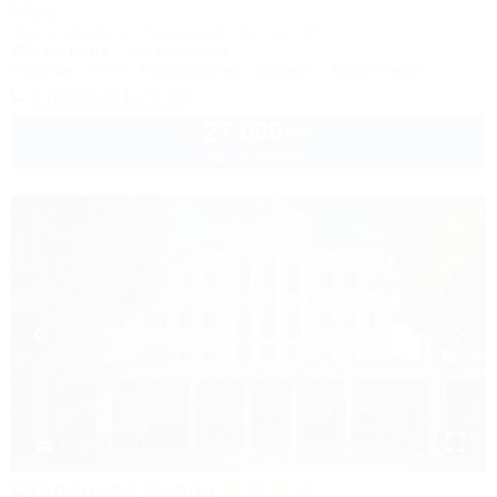
Отель
Анапа, Джемете, Пионерский проспект, 47
70м до моря
5км до центра
Питание
Wi-Fi
Кондиционер
Бассейн
Автостоянка
8 (800) 201-76-36
27 000
руб.
от
2 взр. в августе
1 / 37
Старинная Анапа