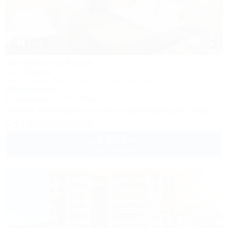
1 / 46
Затерянный рай
База отдыха
Туапсе, Бжид, Бухта Инал, ул. Морская, участок 2
300м до моря
Кондиционер
Автостоянка
Успейте забронировать лето по ценам прошлого года!
+7 (938) 550-00-33
1 600
руб.
от
2 взр. в августе