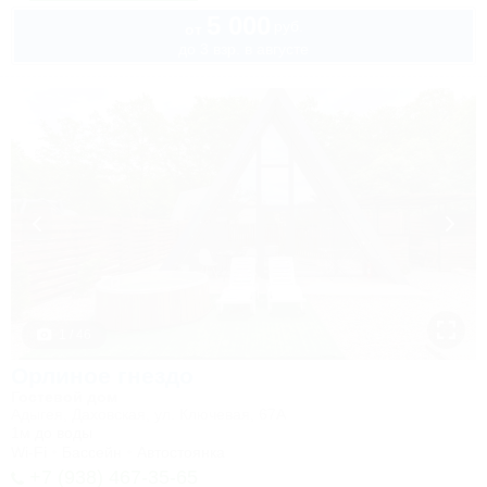
5 000
руб.
от
до 3 взр. в августе
1 / 46
Орлиное гнездо
Гостевой дом
Адыгея, Даховская, ул. Ключевая, 67А
1м до воды
Wi-Fi
Бассейн
Автостоянка
+7 (938) 467-35-65