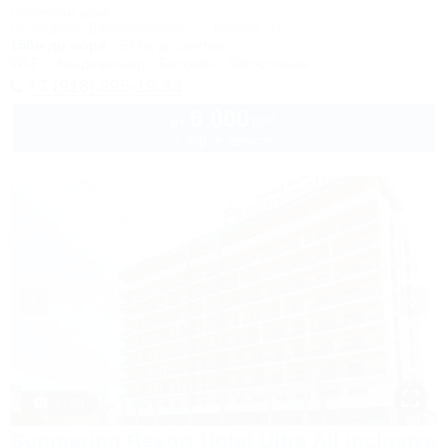
Гостевой дом
Геленджик, Дивноморское, ул. Кирова, 7б
150м до моря
574м до центра
Wi-Fi
Кондиционер
Бассейн
Автостоянка
+7 (918) 396-19-33
6 000
руб.
от
2 взр. в августе
1 / 40
Sunmarinn Resort Hotel Ultra All inclusive