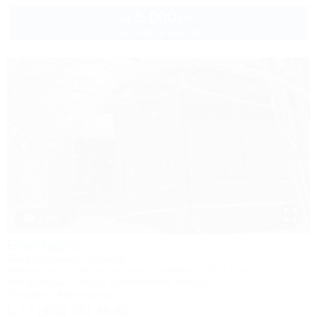
5 000
руб.
от
до 4 взр. в августе
1 / 64
Благодать
База активного отдыха
Апшеронск, 15 км автодороги Даховская - Лаго-Наки
4км до воды
20м до горнолыжной трассы
Питание
Автостоянка
+7 (928) 291-46-62