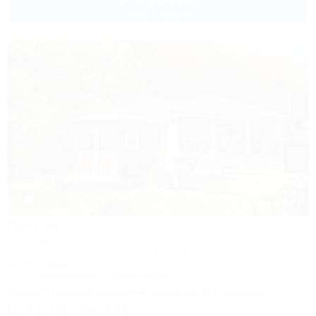
от
2 взр. в августе
1 / 16
Пикник
Коттедж
Адыгея, Майкоп, Хамышки, ул. Мира, 6с
300м до воды
Wi-Fi
Кондиционер
Автостоянка
Акция "Отдыхай дольше — плати на 10% меньше"
+7 (918) 359-02-63