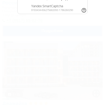
Россия
Культурно-туристический комплекс
Новороссийск, Камчатка, ул. Короленко, 18
27км до центра
+7 (8617) 65-62-76
Подробнее
1 / 31
Джамайка