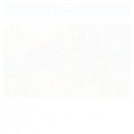
2 700
руб.
от
2 взр. в августе
1 / 17
Домовенок
База отдыха
Адыгея, Майкоп, Каменномостский, ул. Прохладная, 2в
300м до воды
Кондиционер
Автостоянка
+7 (928) 467-81-24