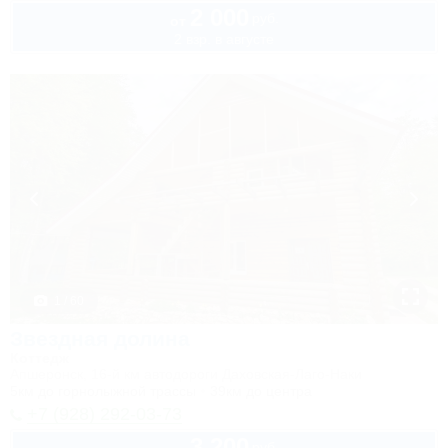
2 000
руб.
от
2 взр. в августе
1 / 60
Звездная долина
Коттедж
Апшеронск, 16-й км автодороги Даховская-Лаго-Наки
5км до горнолыжной трассы
39км до центра
+7 (928) 292-03-73
3 200
руб.