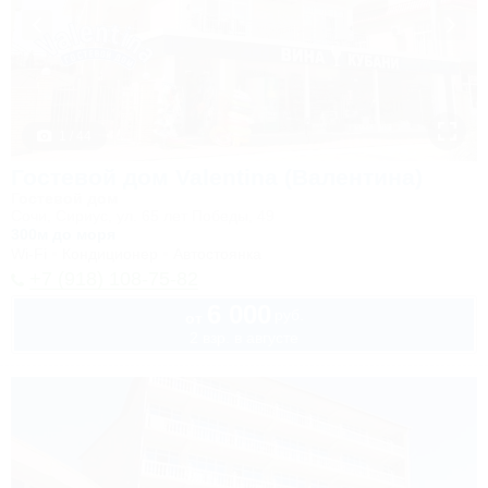
1 / 44
Гостевой дом Valentina (Валентина)
Гостевой дом
Сочи, Сириус, ул. 65 лет Победы, 49
300м до моря
Wi-Fi
Кондиционер
Автостоянка
+7 (918) 108-75-82
6 000
руб.
от
2 взр. в августе