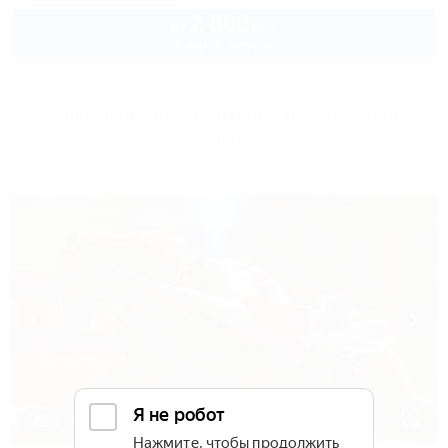
2 500
руб.
от
2 взр. в августе
Другие объекты Краснодарского края
и Адыгеи
1 / 7