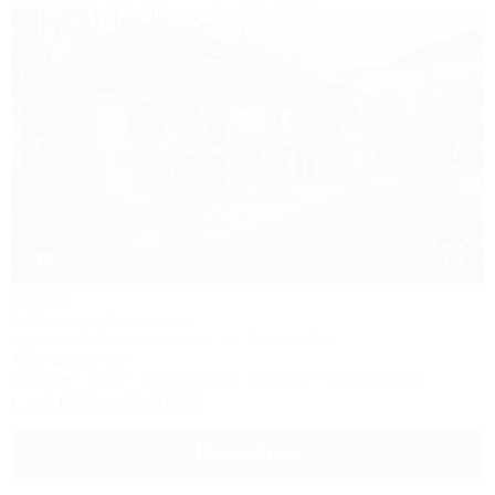
1 / 43
Эдем
Гостиничный комплекс
Адыгея, Майкоп, Гузерипль, ул. Лесная, 47ж
416м до центра
Питание
Wi-Fi
Кондиционер
Бассейн
Автостоянка
+7 (952) 986-37-77
Подробнее