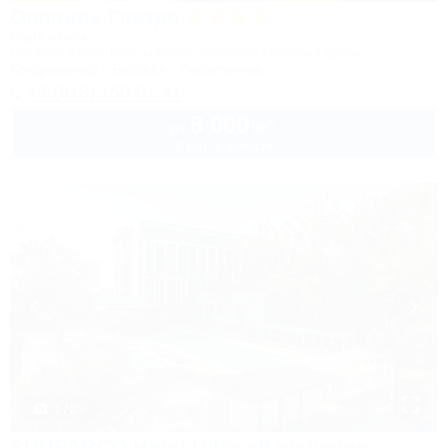
Орлиное Гнездо
Парк отель
Горячий Ключ, Безымянное, урочище Орловая щель
Кондиционер
Бассейн
Автостоянка
+7 (918) 150-01-41
8 000
руб.
от
2 взр. в августе
1 / 25
SUNPARCO Hotel Ultra all inclusive