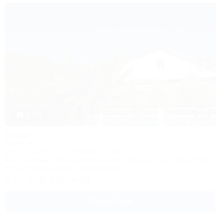
1 / 33
Кедр
Коттедж
Адыгея, Майкоп, Каменномостский, ул. Гоголя, 17
400м до воды
4км до горнолыжной трассы
1,5км до центра
Wi-Fi
Кондиционер
Автостоянка
+7 (918) 228-76-89
Подробнее