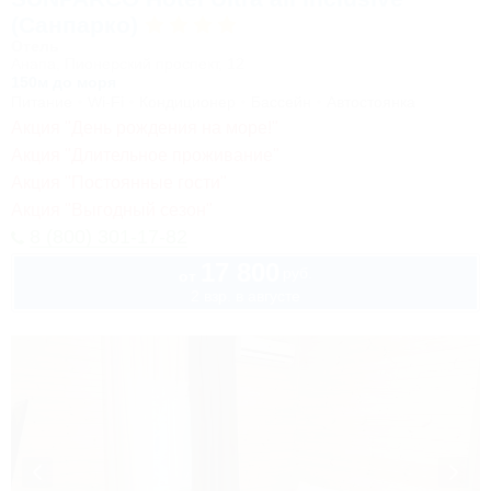
(Санпарко)
Отель
Анапа, Пионерский проспект, 12
150м до моря
Питание
Wi-Fi
Кондиционер
Бассейн
Автостоянка
Акция "День рождения на море!"
Акция "Длительное проживание"
Акция "Постоянные гости"
Акция "Выгодный сезон"
8 (800) 301-17-82
17 800
руб.
от
2 взр. в августе