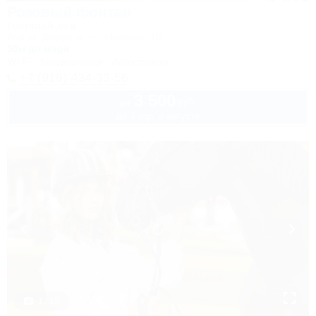
Розовый фонтан
Гостевой дом
Анапа, Джемете, ул. Морская, 18
50м до моря
Wi-Fi
Кондиционер
Автостоянка
+7 (918) 434-33-56
3 500
руб.
от
до 3 взр. в августе
1 / 19