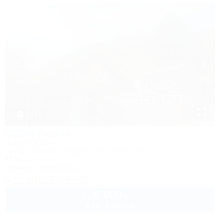
1 / 47
OZON Family
Гостевой дом
Адыгея, Майкоп, Гузерипль, ул. Лесная, 4б
452м до центра
Питание
Автостоянка
+7 (918) 925-94-31
5 000
руб.
от
2 взр. в августе