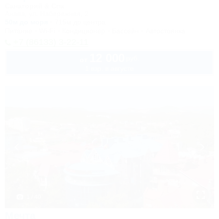
Санаторий & Спа
Анапа, ул. Набережная, 2
50м до моря
715м до центра
Питание
Wi-Fi
Кондиционер
Бассейн
Автостоянка
+7 (86133) 3-22-11
12 000
руб.
от
1 взр. в августе
1 / 40
Мечта