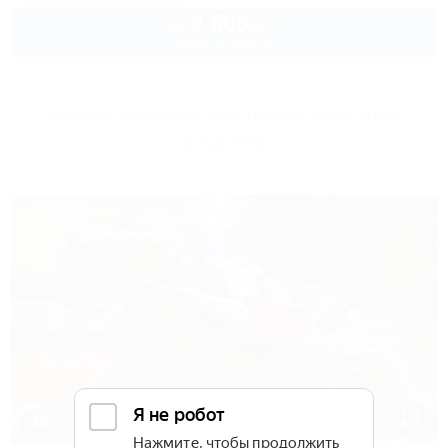
2 500
руб.
от
2 взр. в августе
Другие объекты Краснодарского края
и Адыгеи
1 / 7