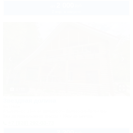
2 000
руб.
от
2 взр. в августе
1 / 60
Звездная долина
Коттедж
Апшеронск, 16-й км автодороги Даховская-Лаго-Наки
5км до горнолыжной трассы
39км до центра
+7 (928) 292-03-73
3 200
руб.