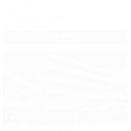
Гостевой дом
Сочи, Сириус, ул. 65 лет Победы, 49
300м до моря
Wi-Fi
Кондиционер
Автостоянка
+7 (918) 108-75-82
6 000
руб.
от
2 взр. в августе
1 / 85
Горный воздух