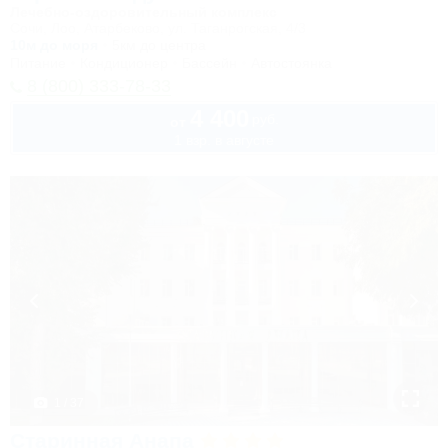
Лечебно-оздоровительный комплекс
Сочи, Лоо, Атарбеково, ул. Таганрогская, 4/3
10м до моря
5км до центра
Питание
Кондиционер
Бассейн
Автостоянка
8 (800) 333-78-33
4 400
руб.
от
1 взр. в августе
1 / 37
Старинная Анапа