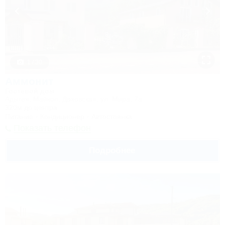
1 / 30
Аммонит
Гостевой дом
Адыгея, Майкоп, Даховская, ул. Мира, 7а
320м до центра
Питание
Кондиционер
Автостоянка
Показать телефон
Подробнее