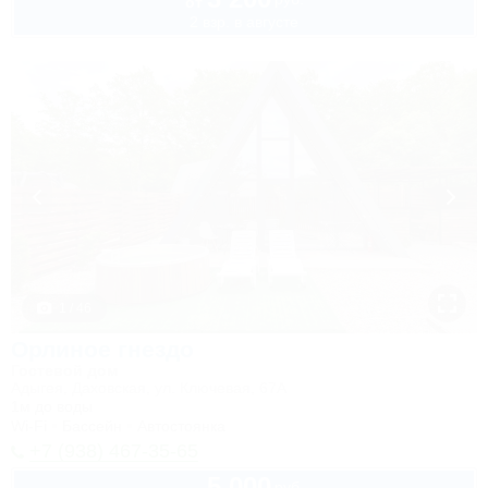
от
2 взр. в августе
1 / 46
Орлиное гнездо
Гостевой дом
Адыгея, Даховская, ул. Ключевая, 67А
1м до воды
Wi-Fi
Бассейн
Автостоянка
+7 (938) 467-35-65
5 000
руб.