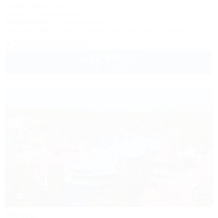
Санаторий & Спа
Анапа, ул. Набережная, 2
50м до моря
715м до центра
Питание
Wi-Fi
Кондиционер
Бассейн
Автостоянка
+7 (86133) 3-22-11
12 000
руб.
от
1 взр. в августе
1 / 40
Мечта