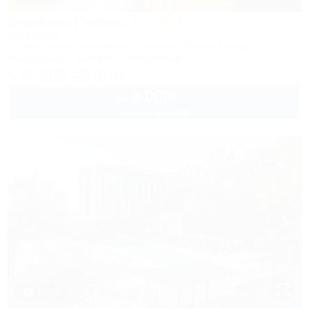
Орлиное Гнездо
Парк отель
Горячий Ключ, Безымянное, урочище Орловая щель
Кондиционер
Бассейн
Автостоянка
+7 (918) 150-01-41
8 000
руб.
от
2 взр. в августе
1 / 25