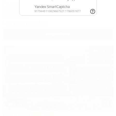
Россия
Культурно-туристический комплекс
Новороссийск, Камчатка, ул. Короленко, 18
27км до центра
+7 (8617) 65-62-76
Подробнее
1 / 31
Джамайка