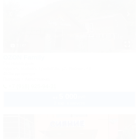
1 / 47
OZON Family
Гостевой дом
Адыгея, Майкоп, Гузерипль, ул. Лесная, 4б
452м до центра
Питание
Автостоянка
+7 (918) 925-94-31
5 000
руб.
от
2 взр. в августе