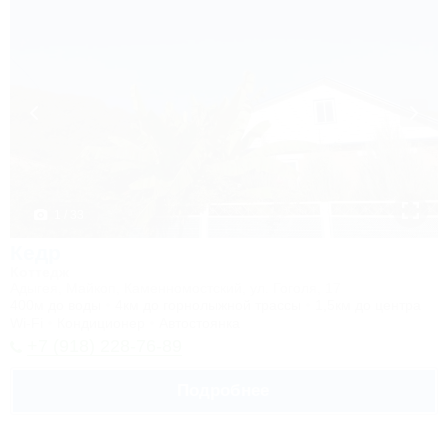
1 / 33
Кедр
Коттедж
Адыгея, Майкоп, Каменномостский, ул. Гоголя, 17
400м до воды
4км до горнолыжной трассы
1,5км до центра
Wi-Fi
Кондиционер
Автостоянка
+7 (918) 228-76-89
Подробнее