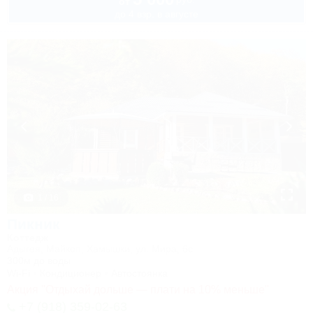
от
до 4 взр. в августе
1 / 16
Пикник
Коттедж
Адыгея, Майкоп, Хамышки, ул. Мира, 6с
300м до воды
Wi-Fi
Кондиционер
Автостоянка
Акция "Отдыхай дольше — плати на 10% меньше"
+7 (918) 359-02-63