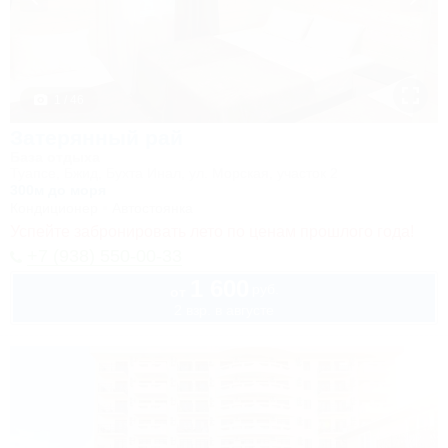
1 / 46
Затерянный рай
База отдыха
Туапсе, Бжид, Бухта Инал, ул. Морская, участок 2
300м до моря
Кондиционер
Автостоянка
Успейте забронировать лето по ценам прошлого года!
+7 (938) 550-00-33
1 600
руб.
от
2 взр. в августе