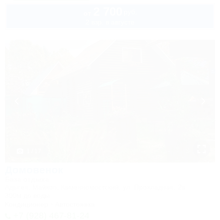
2 700
руб.
от
2 взр. в августе
1 / 17
Домовенок
База отдыха
Адыгея, Майкоп, Каменномостский, ул. Прохладная, 2в
300м до воды
Кондиционер
Автостоянка
+7 (928) 467-81-24