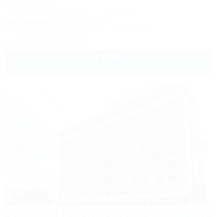
Гостевой дом
Геленджик, Дивноморское, ул. Кирова, 7б
150м до моря
574м до центра
Wi-Fi
Кондиционер
Бассейн
Автостоянка
+7 (918) 396-19-33
6 000
руб.
от
2 взр. в августе
1 / 40
Sunmarinn Resort Hotel Ultra All inclusive