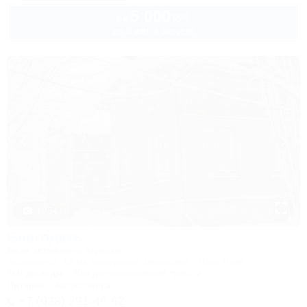
5 000
руб.
от
до 3 взр. в августе
1 / 64
Благодать
База активного отдыха
Апшеронск, 15 км автодороги Даховская - Лаго-Наки
4км до воды
20м до горнолыжной трассы
Питание
Автостоянка
+7 (928) 291-46-62