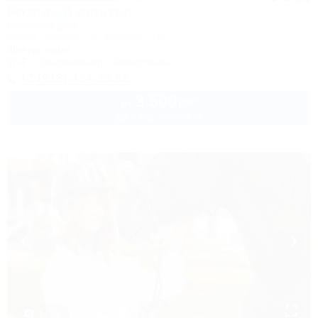
Розовый фонтан
Гостевой дом
Анапа, Джемете, ул. Морская, 18
50м до моря
Wi-Fi
Кондиционер
Автостоянка
+7 (918) 434-33-56
3 500
руб.
от
до 3 взр. в августе
1 / 19