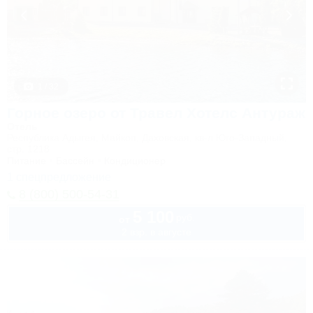
1 / 32
Горное озеро от Травел Хотелс Антураж
Отель
Республика Адыгея, Майкоп, Даховская, кв-л Юго-Западный,
стр. 1218
Питание
Бассейн
Кондиционер
1 спецпредложение
8 (800) 500-54-31
5 100
руб.
от
2 взр. в августе