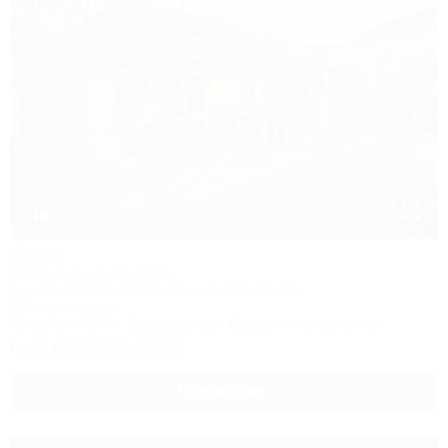
1 / 43
Эдем
Гостиничный комплекс
Адыгея, Майкоп, Гузерипль, ул. Лесная, 47ж
416м до центра
Питание
Wi-Fi
Кондиционер
Бассейн
Автостоянка
+7 (952) 986-37-77
Подробнее