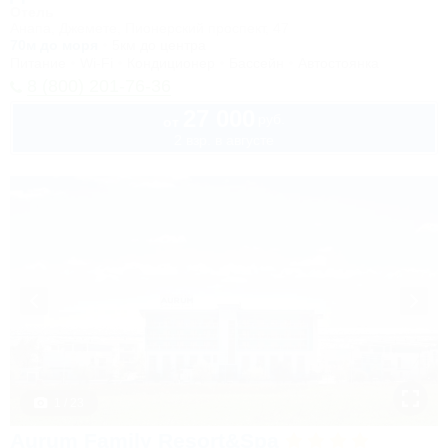
Отель
Анапа, Джемете, Пионерский проспект, 47
70м до моря
5км до центра
Питание
Wi-Fi
Кондиционер
Бассейн
Автостоянка
8 (800) 201-76-36
27 000
руб.
от
2 взр. в августе
1 / 23
Aurum Family Resort&Spa