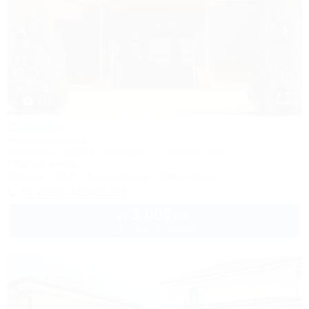
1 / 5
Сияние
Мини-гостиница
Республика Адыгея, г. Майкоп, ул. Гагарина 26а
849м до центра
Питание
Wi-Fi
Кондиционер
Автостоянка
+7 (905) 406-01-00
3 000
руб.
от
до 3 взр. в августе