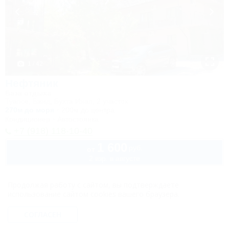
1 / 42
Нефтяник
База отдыха
Туапсе, Бжид, Бухта Инал, 2 участок
270м до моря
200м до центра
Кондиционер
Автостоянка
+7 (918) 118-10-40
1 600
руб.
от
2 взр. в августе
Продолжая работу с сайтом, вы подтверждаете
использование сайтом cookies вашего браузера.
СОГЛАСЕН