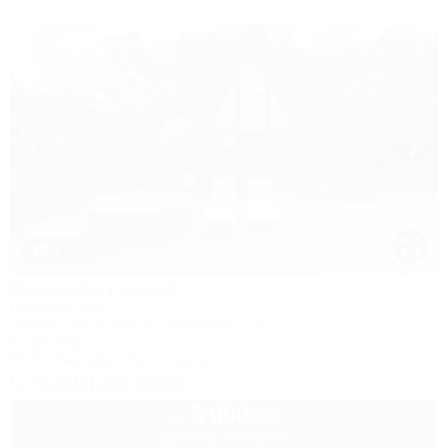
1 / 46
Орлиное гнездо
Гостевой дом
Адыгея, Даховская, ул. Ключевая, 67А
1м до воды
Wi-Fi
Бассейн
Автостоянка
+7 (938) 467-35-65
5 000
руб.
от
до 4 взр. в августе