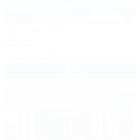
1 / 50
Alfa Summer
Отель
Анапа, Джемете, Пионерский проспект, 257С
50м до моря
Питание
Wi-Fi
Кондиционер
Бассейн
Автостоянка
8 (800) 201-55-58
4 200
руб.
от
2 взр. в августе