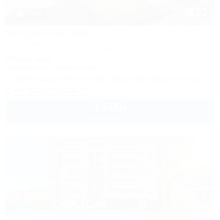
1 / 46
Затерянный рай
База отдыха
Туапсе, Бжид, Бухта Инал, ул. Морская, участок 2
300м до моря
Кондиционер
Автостоянка
Успейте забронировать лето по ценам прошлого года!
+7 (938) 550-00-33
1 600
руб.
от
2 взр. в августе