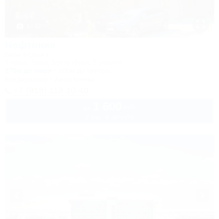
1 / 42
Нефтяник
База отдыха
Туапсе, Бжид, Бухта Инал, 2 участок
270м до моря
200м до центра
Кондиционер
Автостоянка
+7 (918) 118-10-40
1 600
руб.
от
2 взр. в августе