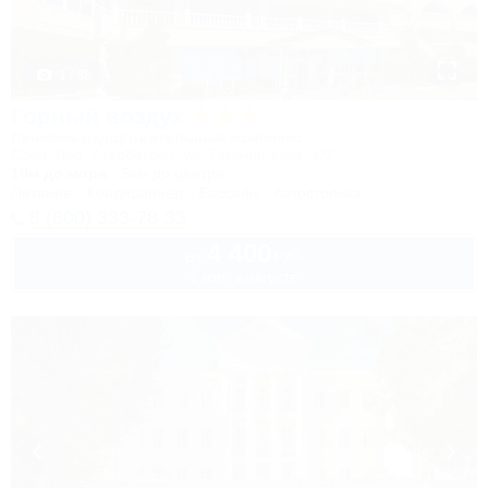
1 / 85
Горный воздух
Лечебно-оздоровительный комплекс
Сочи, Лоо, Атарбеково, ул. Таганрогская, 4/3
10м до моря
5км до центра
Питание
Кондиционер
Бассейн
Автостоянка
8 (800) 333-78-33
4 400
руб.
от
1 взр. в августе