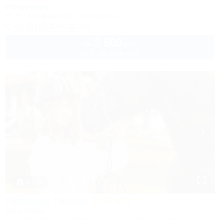
50м до моря
Wi-Fi
Кондиционер
Автостоянка
+7 (918) 434-33-56
3 500
руб.
от
до 3 взр. в августе
1 / 19
Орлиное Гнездо
Парк отель
Горячий Ключ, Безымянное, урочище Орловая щель