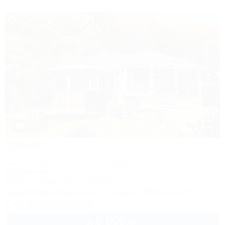
1 / 16
Пикник
Коттедж
Адыгея, Майкоп, Хамышки, ул. Мира, 6с
300м до воды
Wi-Fi
Кондиционер
Автостоянка
Акция "Отдыхай дольше — плати на 10% меньше"
+7 (918) 359-02-63
5 000
руб.
от