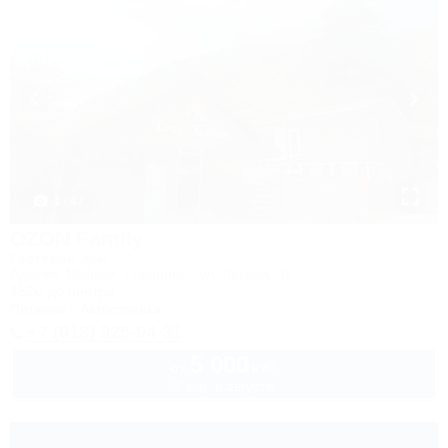
1 / 47
OZON Family
Гостевой дом
Адыгея, Майкоп, Гузерипль, ул. Лесная, 4б
452м до центра
Питание
Автостоянка
+7 (918) 925-94-31
5 000
руб.
от
2 взр. в августе