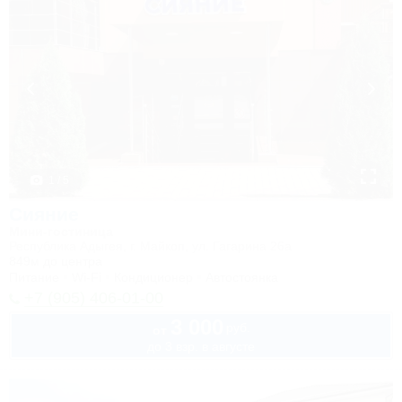
1 / 5
Сияние
Мини-гостиница
Республика Адыгея, г. Майкоп, ул. Гагарина 26а
849м до центра
Питание
Wi-Fi
Кондиционер
Автостоянка
+7 (905) 406-01-00
3 000
руб.
от
до 3 взр. в августе