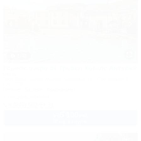
1 / 32
Горное озеро от Травел Хотелс Антураж
Отель
Республика Адыгея, Майкоп, Даховская, кв-л Юго-Западный,
стр. 1218
Питание
Бассейн
Кондиционер
1 спецпредложение
8 (800) 500-54-31
5 100
руб.
от
2 взр. в августе