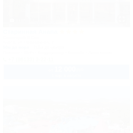
1 / 37
Старинная Анапа
Санаторий & Спа
Анапа, ул. Набережная, 2
50м до моря
715м до центра
Питание
Wi-Fi
Кондиционер
Бассейн
Автостоянка
+7 (86133) 3-22-11
12 000
руб.
от
1 взр. в августе