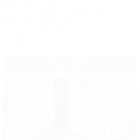
Анапа, Пионерский проспект, 12
150м до моря
Питание
Wi-Fi
Кондиционер
Бассейн
Автостоянка
Акция "День рождения на море!"
Акция "Длительное проживание"
Акция "Постоянные гости"
Акция "Выгодный сезон"
8 (800) 301-17-82
17 800
руб.
от
2 взр. в августе