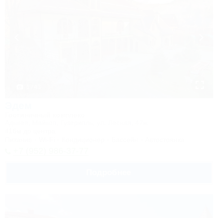
1 / 43
Эдем
Гостиничный комплекс
Адыгея, Майкоп, Гузерипль, ул. Лесная, 47ж
416м до центра
Питание
Wi-Fi
Кондиционер
Бассейн
Автостоянка
+7 (952) 986-37-77
Подробнее