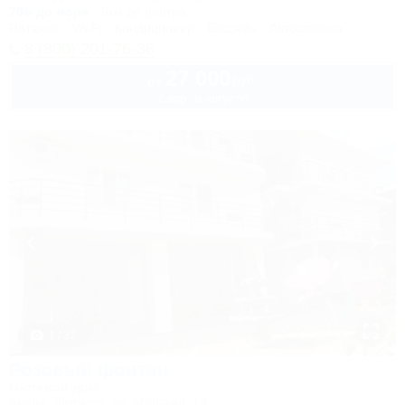
70м до моря
5км до центра
Питание
Wi-Fi
Кондиционер
Бассейн
Автостоянка
8 (800) 201-76-36
27 000
руб.
от
2 взр. в августе
1 / 37
Розовый фонтан
Гостевой дом
Анапа, Джемете, ул. Морская, 18