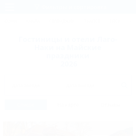
Фильтры и сортировка
Главная
СОЧИ
АНАПА
ГЕЛЕНДЖИК
ТУАПСЕ
ЕЙСК
КР
Регистрация
Гостиницы и отели Лаго-
Вход
Наки на Майские
праздники
2026
Дата заезда
Дата выезда
Список
На карте
Отзывы