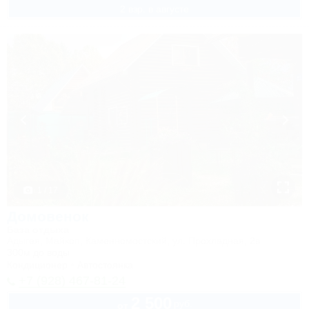
2 взр. в августе
1 / 17
Домовенок
База отдыха
Адыгея, Майкоп, Каменномостский, ул. Прохладная, 2в
300м до воды
Кондиционер
Автостоянка
+7 (928) 467-81-24
2 500
руб.
от