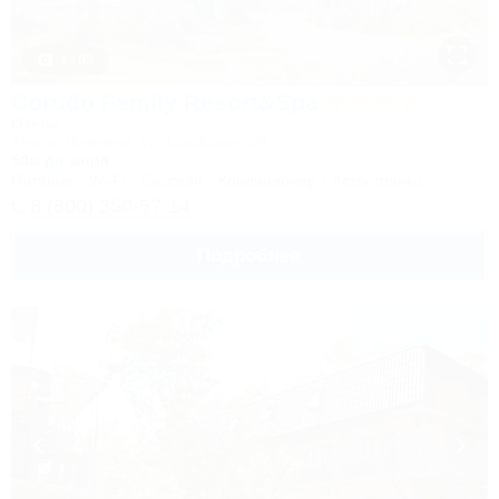
1 / 93
Corudo Family Resort&Spa
Отель
Анапа, Витязево, ул. Скифская, 20
50м до моря
Питание
Wi-Fi
Бассейн
Кондиционер
Автостоянка
8 (800) 350-57-14
Подробнее