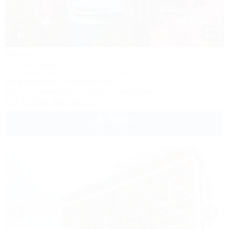
1 / 40
Мечта
Гостевой дом
Геленджик, Дивноморское, ул. Кирова, 7б
150м до моря
574м до центра
Wi-Fi
Кондиционер
Бассейн
Автостоянка
+7 (918) 396-19-33
6 000
руб.
от
2 взр. в августе