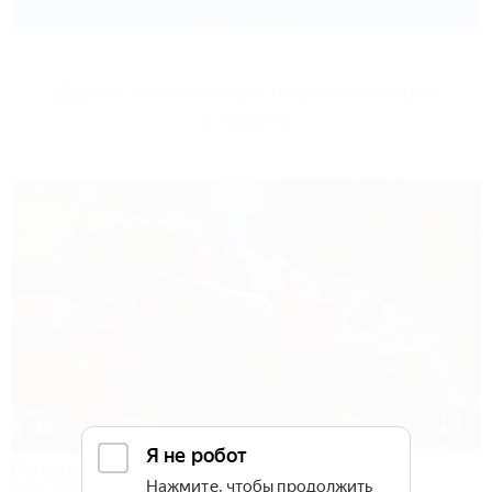
2 взр. в августе
Другие объекты Краснодарского края
и Адыгеи
1 / 7
Россия
Культурно-туристический комплекс