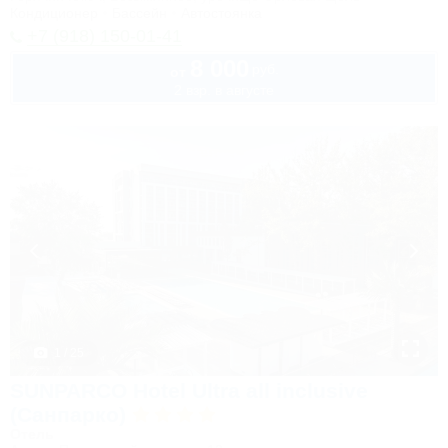
Кондиционер
Бассейн
Автостоянка
+7 (918) 150-01-41
8 000
руб.
от
2 взр. в августе
1 / 25
SUNPARCO Hotel Ultra all inclusive
(Санпарко)
Отель