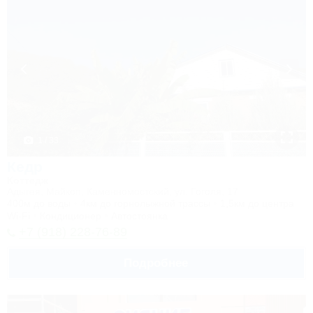
1 / 33
Кедр
Коттедж
Адыгея, Майкоп, Каменномостский, ул. Гоголя, 17
400м до воды
4км до горнолыжной трассы
1,5км до центра
Wi-Fi
Кондиционер
Автостоянка
+7 (918) 228-76-89
Подробнее