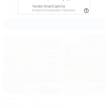
Новороссийск, Камчатка, ул. Короленко, 18
27км до центра
+7 (8617) 65-62-76
Подробнее
1 / 31
Джамайка
Отель
Анапа, Джемете, Пионерский проспект, 47