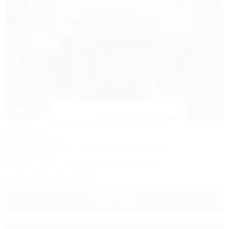
1 / 5
Сияние
Мини-гостиница
Республика Адыгея, г. Майкоп, ул. Гагарина 26а
849м до центра
Питание
Wi-Fi
Кондиционер
Автостоянка
+7 (905) 406-01-00
3 000
руб.
от
до 3 взр. в августе