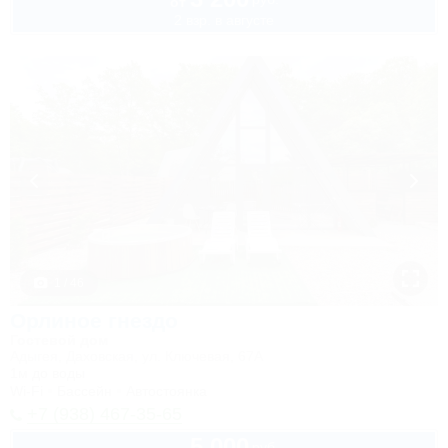
от
2 взр. в августе
1 / 46
Орлиное гнездо
Гостевой дом
Адыгея, Даховская, ул. Ключевая, 67А
1м до воды
Wi-Fi
Бассейн
Автостоянка
+7 (938) 467-35-65
5 000
руб.