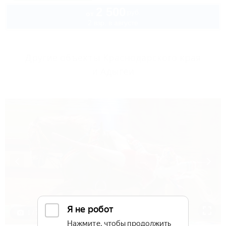
2 500
руб.
от
2 взр. в августе
Другие объекты Краснодарского края
и Адыгеи
1 / 7