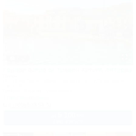
1 / 32
Горное озеро от Травел Хотелс Антураж
Отель
Республика Адыгея, Майкоп, Даховская, кв-л Юго-Западный,
стр. 1218
Питание
Бассейн
Кондиционер
1 спецпредложение
8 (800) 500-54-31
5 100
руб.
от
2 взр. в августе