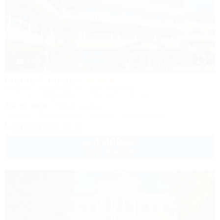
1 / 85
Горный воздух
Лечебно-оздоровительный комплекс
Сочи, Лоо, Атарбеково, ул. Таганрогская, 4/3
10м до моря
5км до центра
Питание
Кондиционер
Бассейн
Автостоянка
8 (800) 333-78-33
4 400
руб.
от
1 взр. в августе