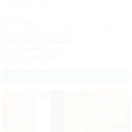
(Санпарко)
Отель
Анапа, Пионерский проспект, 12
150м до моря
Питание
Wi-Fi
Кондиционер
Бассейн
Автостоянка
Акция "День рождения на море!"
Акция "Длительное проживание"
Акция "Постоянные гости"
Акция "Выгодный сезон"
8 (800) 301-17-82
17 800
руб.
от
2 взр. в августе