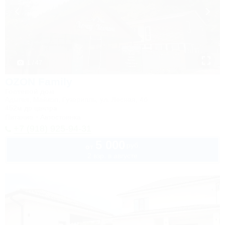
1 / 47
OZON Family
Гостевой дом
Адыгея, Майкоп, Гузерипль, ул. Лесная, 4б
452м до центра
Питание
Автостоянка
+7 (918) 925-94-31
5 000
руб.
от
2 взр. в августе