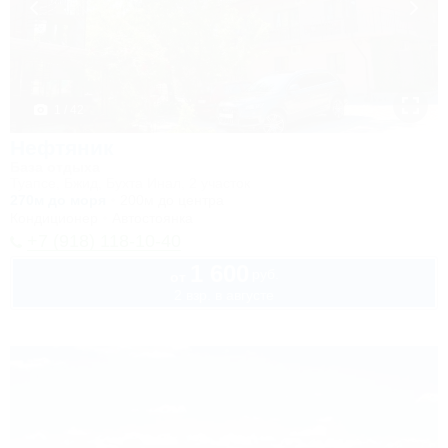
1 / 42
Нефтяник
База отдыха
Туапсе, Бжид, Бухта Инал, 2 участок
270м до моря
200м до центра
Кондиционер
Автостоянка
+7 (918) 118-10-40
1 600
руб.
от
2 взр. в августе