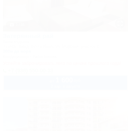
1 / 46
Затерянный рай
База отдыха
Туапсе, Бжид, Бухта Инал, ул. Морская, участок 2
300м до моря
Кондиционер
Автостоянка
Успейте забронировать лето по ценам прошлого года!
+7 (938) 550-00-33
1 600
руб.
от
2 взр. в августе