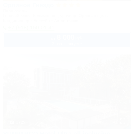
Орлиное Гнездо
Парк отель
Горячий Ключ, Безымянное, урочище Орловая щель
Кондиционер
Бассейн
Автостоянка
+7 (918) 150-01-41
8 000
руб.
от
2 взр. в августе
1 / 25
SUNPARCO Hotel Ultra all inclusive