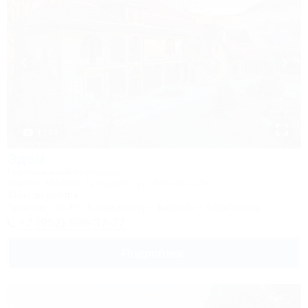
1 / 43
Эдем
Гостиничный комплекс
Адыгея, Майкоп, Гузерипль, ул. Лесная, 47ж
416м до центра
Питание
Wi-Fi
Кондиционер
Бассейн
Автостоянка
+7 (952) 986-37-77
Подробнее