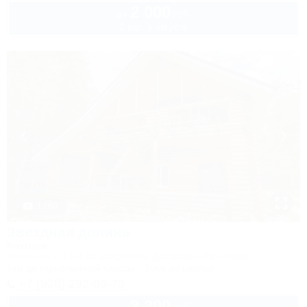
2 000
руб.
от
2 взр. в августе
1 / 60
Звездная долина
Коттедж
Апшеронск, 16-й км автодороги Даховская-Лаго-Наки
5км до горнолыжной трассы
39км до центра
+7 (928) 292-03-73
3 200
руб.