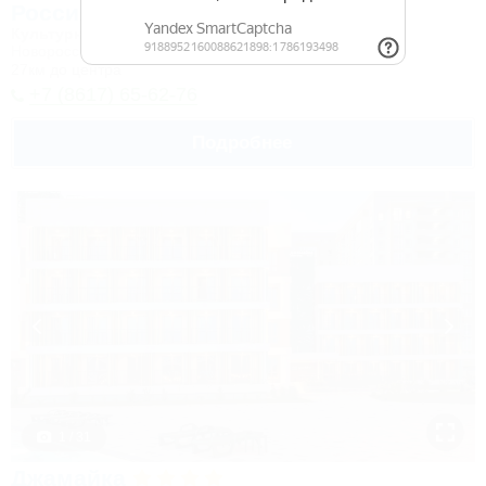
Россия
Культурно-туристический комплекс
Новороссийск, Камчатка, ул. Короленко, 18
27км до центра
+7 (8617) 65-62-76
Подробнее
1 / 31
Джамайка