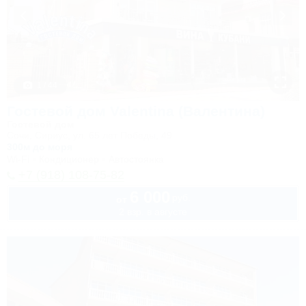
1 / 44
Гостевой дом Valentina (Валентина)
Гостевой дом
Сочи, Сириус, ул. 65 лет Победы, 49
300м до моря
Wi-Fi
Кондиционер
Автостоянка
+7 (918) 108-75-82
6 000
руб.
от
2 взр. в августе