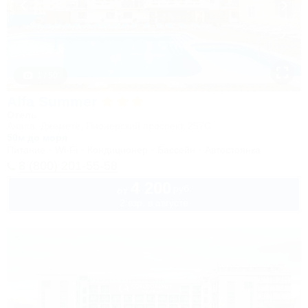
1 / 50
Alfa Summer
Отель
Анапа, Джемете, Пионерский проспект, 257С
50м до моря
Питание
Wi-Fi
Кондиционер
Бассейн
Автостоянка
8 (800) 201-55-58
4 200
руб.
от
2 взр. в августе