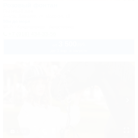
Розовый фонтан
Гостевой дом
Анапа, Джемете, ул. Морская, 18
50м до моря
Wi-Fi
Кондиционер
Автостоянка
+7 (918) 434-33-56
3 500
руб.
от
до 3 взр. в августе
1 / 19