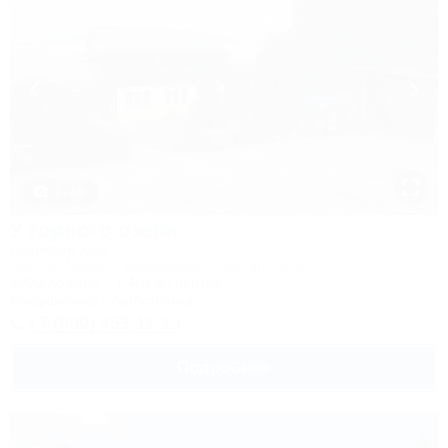
1 / 18
У горного озера
Гостевой дом
Адыгея, Майкоп, Каменномостский, ул. Гоголя
500м до воды
1,4км до центра
Кондиционер
Автостоянка
+7 (909) 453-11-13
Подробнее