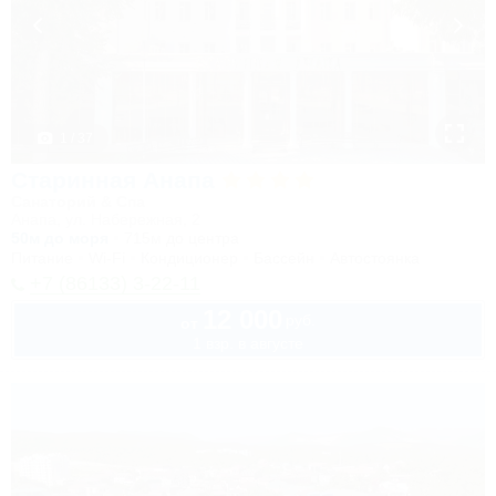
1 / 37
Старинная Анапа
Санаторий & Спа
Анапа, ул. Набережная, 2
50м до моря
715м до центра
Питание
Wi-Fi
Кондиционер
Бассейн
Автостоянка
+7 (86133) 3-22-11
12 000
руб.
от
1 взр. в августе