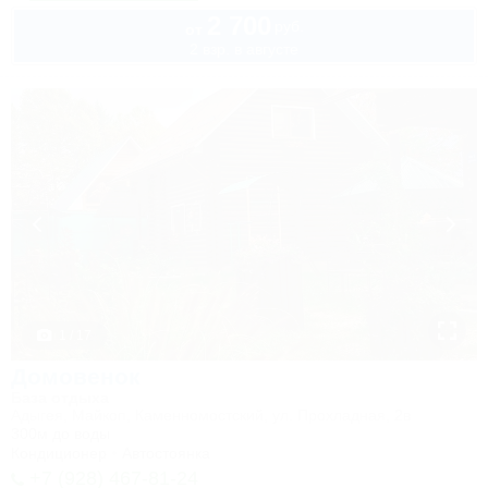
2 700
руб.
от
2 взр. в августе
1 / 17
Домовенок
База отдыха
Адыгея, Майкоп, Каменномостский, ул. Прохладная, 2в
300м до воды
Кондиционер
Автостоянка
+7 (928) 467-81-24