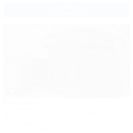
5 000
руб.
от
до 3 взр. в августе
1 / 64
Благодать
База активного отдыха
Апшеронск, 15 км автодороги Даховская - Лаго-Наки
4км до воды
20м до горнолыжной трассы
Питание
Автостоянка
+7 (928) 291-46-62