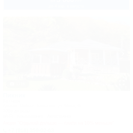
от
до 4 взр. в августе
1 / 16
Пикник
Коттедж
Адыгея, Майкоп, Хамышки, ул. Мира, 6с
300м до воды
Wi-Fi
Кондиционер
Автостоянка
Акция "Отдыхай дольше — плати на 10% меньше"
+7 (918) 359-02-63