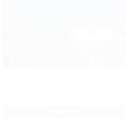
1 / 33
Кедр
Коттедж
Адыгея, Майкоп, Каменномостский, ул. Гоголя, 17
400м до воды
4км до горнолыжной трассы
1,5км до центра
Wi-Fi
Кондиционер
Автостоянка
+7 (918) 228-76-89
Подробнее