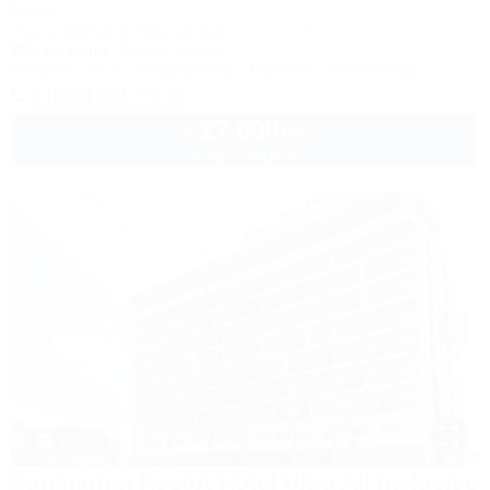
Отель
Анапа, Джемете, Пионерский проспект, 47
70м до моря
5км до центра
Питание
Wi-Fi
Кондиционер
Бассейн
Автостоянка
8 (800) 201-76-36
27 000
руб.
от
2 взр. в августе
1 / 40
Sunmarinn Resort Hotel Ultra All inclusive