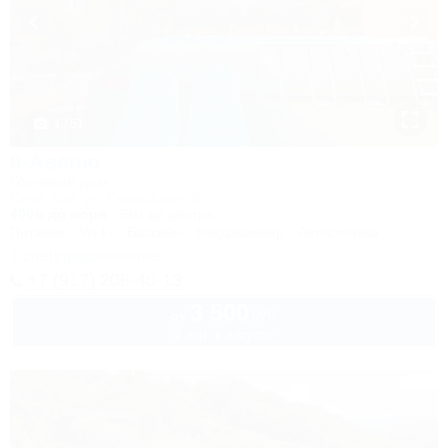
1 / 51
9-Авеню
Гостевой дом
Сочи, Лоо, ул. Енисейская, 9
400м до моря
5км до центра
Питание
Wi-Fi
Бассейн
Кондиционер
Автостоянка
1 спецпредложение
+7 (917) 208-40-13
3 500
руб.
от
2 взр. в августе