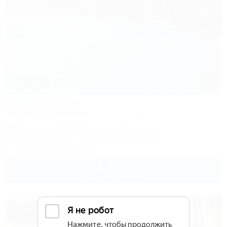
1 / 47
Аполлинария
Частное домовладение
Сочи, Лоо, Горный воздух, СНТ "Бриз", 131
500м до моря
80км до горнолыжной трассы
Wi-Fi
Кондиционер
Бассейн
Автостоянка
+7 (913) 136-61-11
3 700
руб.
от
до 3 взр. в августе