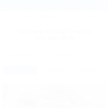
Фильтры и сортировка
Главная
СОЧИ
АНАПА
ГЕЛЕНДЖИК
ТУАПСЕ
ЕЙСК
КР
Регистрация
Частный сектор Сочи на
Вход
три дня 2026
Дата заезда
Дата выезда
Список
На карте
Отзывы