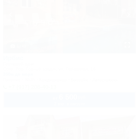
1 / 40
Ирбис
Гостевой дом
Сочи, Лоо, Горный воздух, ул. Пейзажная, 16
350м до моря
Питание
Wi-Fi
Кондиционер
Бассейн
Автостоянка
+7 (917) 208-40-13
6 500
руб.
от
2 взр. в августе