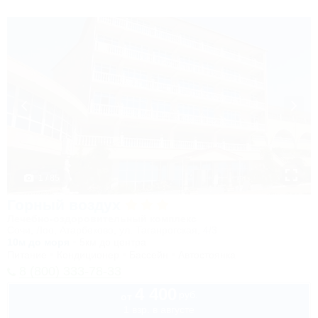
1 / 85
Горный воздух
Лечебно-оздоровительный комплекс
Сочи, Лоо, Атарбеково, ул. Таганрогская, 4/3
10м до моря
5км до центра
Питание
Кондиционер
Бассейн
Автостоянка
8 (800) 333-78-33
4 400
руб.
от
1 взр. в августе