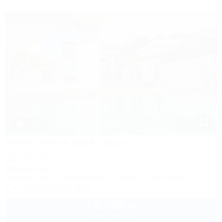
1 / 49
White House (Вайт Хаус)
Гостевой дом
Сочи, Лоо, СНТ Бриз, 64
350м до моря
Питание
Wi-Fi
Кондиционер
Бассейн
Автостоянка
+7 (917) 20-84-013
5 500
руб.
от
2 взр. в августе