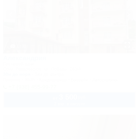
1 / 33
Александрия
Гостевой дом
Сочи, Лазаревское, ул. Победы, 261/4
30м до моря
3км до центра
Питание
Wi-Fi
Кондиционер
Бассейн
Автостоянка
+7 (938) 455-99-77
3 500
руб.
от
2 взр. в августе