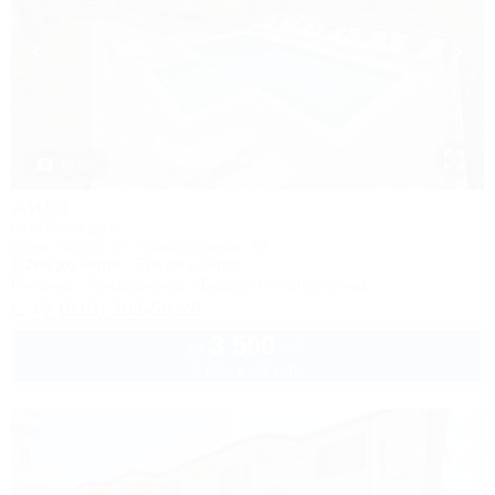
1 / 22
Аида
Гостевой дом
Сочи, Адлер, ул. Православная, 48
1,2км до моря
5км до центра
Питание
Кондиционер
Бассейн
Автостоянка
+7 (918) 303-58-28
3 500
руб.
от
2 взр. в августе