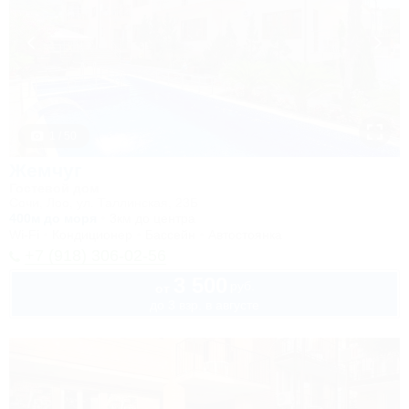
1 / 50
Жемчуг
Гостевой дом
Сочи, Лоо, ул. Таллинская, 23Б
400м до моря
3км до центра
Wi-Fi
Кондиционер
Бассейн
Автостоянка
+7 (918) 306-02-56
3 500
руб.
от
до 3 взр. в августе