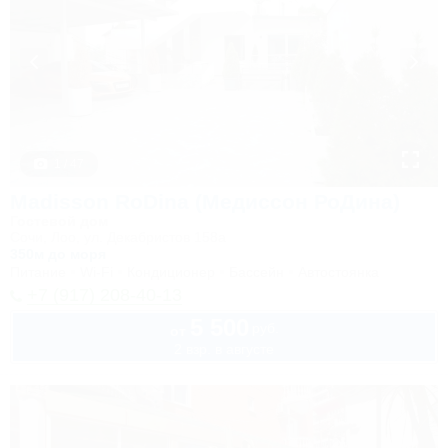
1 / 47
Madisson RoDina (Медиссон РоДина)
Гостевой дом
Сочи, Лоо, ул. Декабристов 158а
350м до моря
Питание
Wi-Fi
Кондиционер
Бассейн
Автостоянка
+7 (917) 208-40-13
5 500
руб.
от
2 взр. в августе