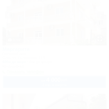
1 / 42
Маргарита
Гостевой дом
Сочи, ул. Полтавская, 21/9
600м до моря
6км до центра
Кондиционер
Показать телефон
4 000
руб.
от
2 взр. в августе