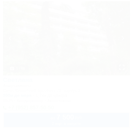
1 / 48
Светлана
Апартаменты
Сочи, Курортный проспект, 75, корпус 1
300м до моря
1,7км до центра
Wi-Fi
Кондиционер
Автостоянка
+7 (952) 857-50-50
7 500
руб.
от
2 взр. в августе