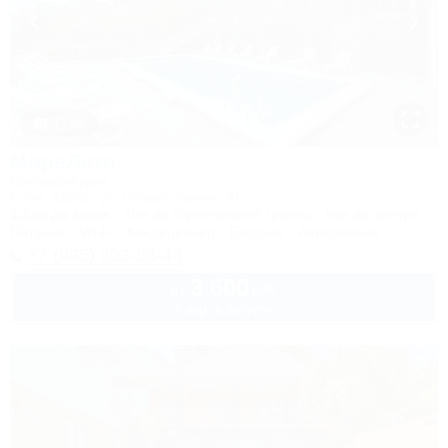
1 / 23
МореЛето
Гостевой дом
Сочи, Адлер, ул. Православная, 31
1,2км до моря
40м до горнолыжной трассы
5км до центра
Питание
Wi-Fi
Кондиционер
Бассейн
Автостоянка
+7 (995) 203-83-43
3 600
руб.
от
2 взр. в августе