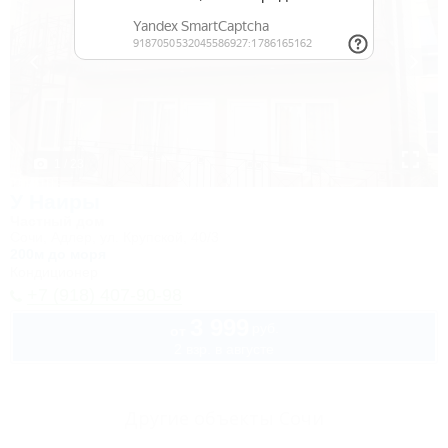
1 / 23
У Наиры
Частный дом
Сочи, Адлер, ул. Крупской, 40/3
200м до моря
Кондиционер
+7 (918) 407-90-98
3 999
руб.
от
2 взр. в августе
Другие объекты Сочи