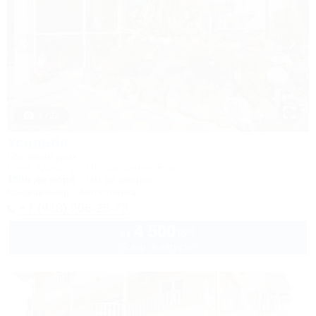
1 / 22
Усадьба
Гостевой дом
Сочи, Адлер, ул. Просвещения, 50а
150м до моря
7км до центра
Кондиционер
Автостоянка
+7 (918) 206-25-73
4 500
руб.
от
2 взр. в августе