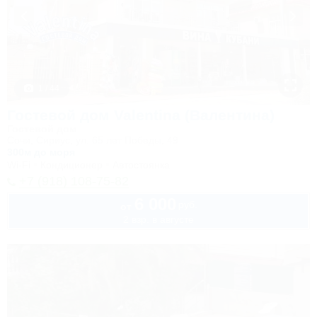
1 / 44
Гостевой дом Valentina (Валентина)
Гостевой дом
Сочи, Сириус, ул. 65 лет Победы, 49
300м до моря
Wi-Fi
Кондиционер
Автостоянка
+7 (918) 108-75-82
6 000
руб.
от
2 взр. в августе