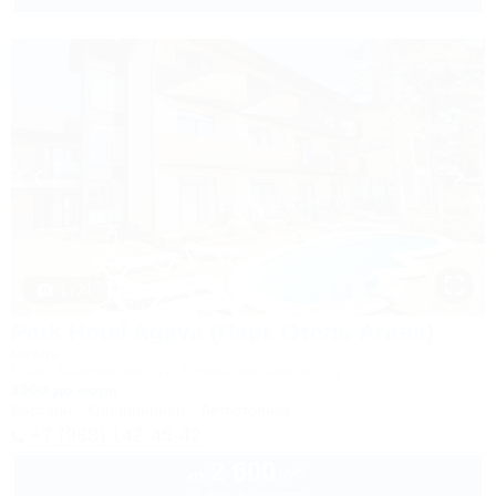
1 / 21
Park Hotel Agava (Парк Отель Агава)
Отель
Сочи, Лазаревское, ул. Сочинское шоссе, 2/д
100м до моря
Бассейн
Кондиционер
Автостоянка
+7 (988) 142-45-42
2 600
руб.
от
2 взр. в августе