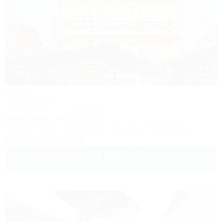
1 / 13
ЭрЭм
Гостевой дом
Сочи, Адлер, ул. Прибрежная, 23
30м до моря
6км до центра
Питание
Wi-Fi
Кондиционер
Бассейн
Автостоянка
8 (800) 101-51-79
3 600
руб.
от
2 взр. в августе