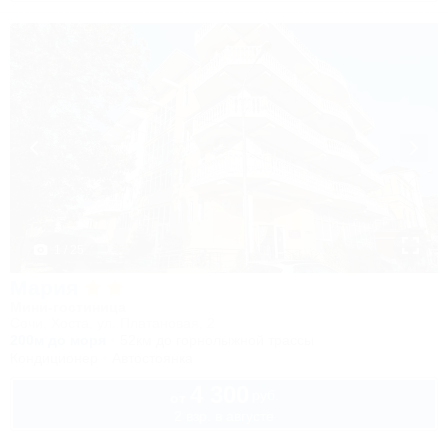
1 / 25
Мария
Мини-гостиница
Сочи, Хоста, ул. Платановая, 2
200м до моря
52км до горнолыжной трассы
Кондиционер
Автостоянка
4 300
руб.
от
2 взр. в августе