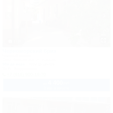
1 / 37
Черноморский бриз
Частный сектор
Сочи, Лазаревское, ул. Ушакова
50м до моря
789м до центра
Wi-Fi
Кондиционер
+7 (918) 900-19-70
4 400
руб.
от
2 взр. в августе