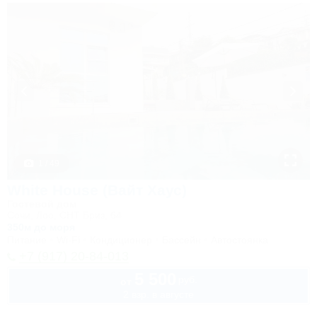
1 / 49
White House (Вайт Хаус)
Гостевой дом
Сочи, Лоо, СНТ Бриз, 64
350м до моря
Питание
Wi-Fi
Кондиционер
Бассейн
Автостоянка
+7 (917) 20-84-013
5 500
руб.
от
2 взр. в августе