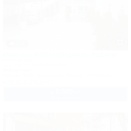
1 / 47
Madisson RoDina (Медиссон РоДина)
Гостевой дом
Сочи, Лоо, ул. Декабристов 158а
350м до моря
Питание
Wi-Fi
Кондиционер
Бассейн
Автостоянка
+7 (917) 208-40-13
5 500
руб.
от
2 взр. в августе