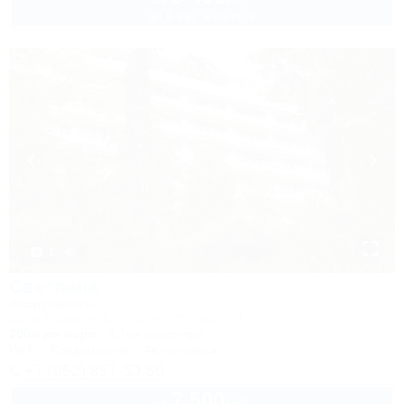
до 6 взр. в августе
1 / 48
Светлана
Апартаменты
Сочи, Курортный проспект, 75, корпус 1
300м до моря
1,7км до центра
Wi-Fi
Кондиционер
Автостоянка
+7 (952) 857-50-50
7 500
руб.
от