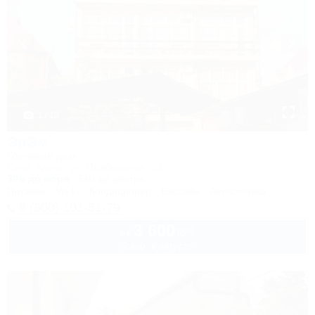
1 / 13
ЭрЭм
Гостевой дом
Сочи, Адлер, ул. Прибрежная, 23
30м до моря
6км до центра
Питание
Wi-Fi
Кондиционер
Бассейн
Автостоянка
8 (800) 101-51-79
3 600
руб.
от
2 взр. в августе