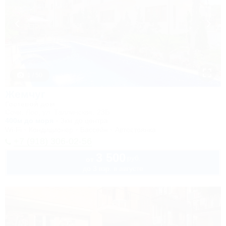
1 / 50
Жемчуг
Гостевой дом
Сочи, Лоо, ул. Таллинская, 23Б
400м до моря
3км до центра
Wi-Fi
Кондиционер
Бассейн
Автостоянка
+7 (918) 306-02-56
3 500
руб.
от
до 3 взр. в августе