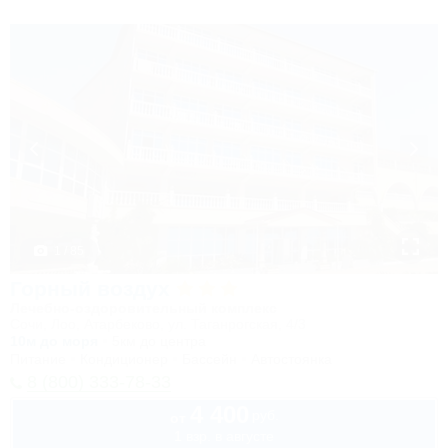
1 / 85
Горный воздух
Лечебно-оздоровительный комплекс
Сочи, Лоо, Атарбеково, ул. Таганрогская, 4/3
10м до моря
5км до центра
Питание
Кондиционер
Бассейн
Автостоянка
8 (800) 333-78-33
4 400
руб.
от
1 взр. в августе