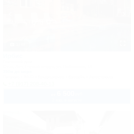
1 / 40
Ирбис
Гостевой дом
Сочи, Лоо, Горный воздух, ул. Пейзажная, 16
350м до моря
Питание
Wi-Fi
Кондиционер
Бассейн
Автостоянка
+7 (917) 208-40-13
6 500
руб.
от
2 взр. в августе