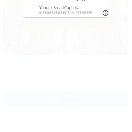
1 / 23
У Наиры
Частный дом
Сочи, Адлер, ул. Крупской, 40/3
200м до моря
Кондиционер
+7 (918) 407-90-98
3 999
руб.
от
2 взр. в августе
Другие объекты Сочи