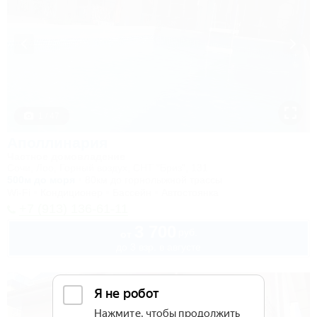
1 / 47
Аполлинария
Частное домовладение
Сочи, Лоо, Горный воздух, СНТ "Бриз", 131
500м до моря
80км до горнолыжной трассы
Wi-Fi
Кондиционер
Бассейн
Автостоянка
+7 (913) 136-61-11
3 700
руб.
от
до 3 взр. в августе