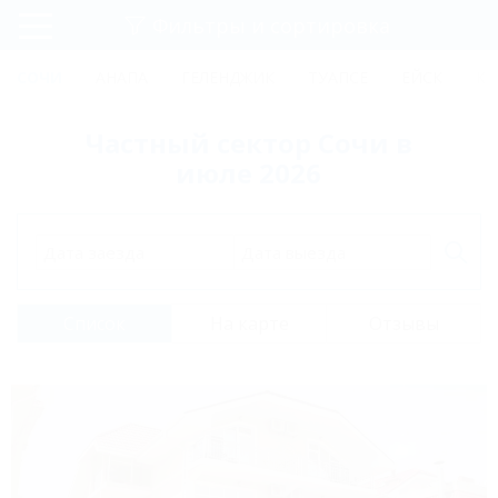
Фильтры и сортировка
Главная
СОЧИ
АНАПА
ГЕЛЕНДЖИК
ТУАПСЕ
ЕЙСК
КР
Регистрация
Частный сектор Сочи в
Вход
июле 2026
Дата заезда
Дата выезда
Список
На карте
Отзывы