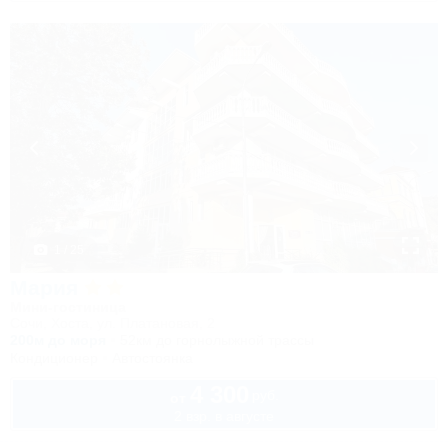
1 / 25
Мария
Мини-гостиница
Сочи, Хоста, ул. Платановая, 2
200м до моря
52км до горнолыжной трассы
Кондиционер
Автостоянка
4 300
руб.
от
2 взр. в августе