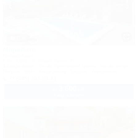
1 / 23
МореЛето
Гостевой дом
Сочи, Адлер, ул. Православная, 31
1,2км до моря
40м до горнолыжной трассы
5км до центра
Питание
Wi-Fi
Кондиционер
Бассейн
Автостоянка
+7 (995) 203-83-43
3 600
руб.
от
2 взр. в августе