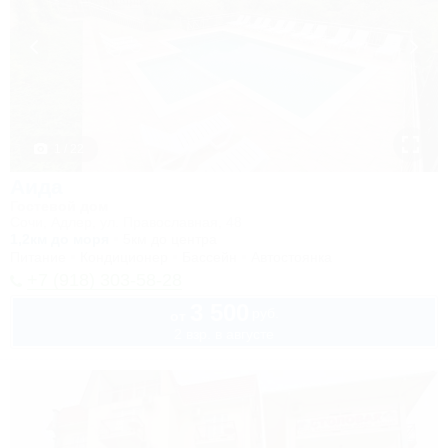
1 / 22
Аида
Гостевой дом
Сочи, Адлер, ул. Православная, 48
1,2км до моря
5км до центра
Питание
Кондиционер
Бассейн
Автостоянка
+7 (918) 303-58-28
3 500
руб.
от
2 взр. в августе