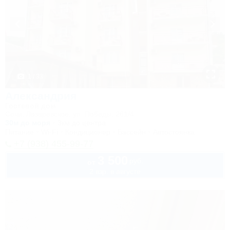
1 / 33
Александрия
Гостевой дом
Сочи, Лазаревское, ул. Победы, 261/4
30м до моря
3км до центра
Питание
Wi-Fi
Кондиционер
Бассейн
Автостоянка
+7 (938) 455-99-77
3 500
руб.
от
2 взр. в августе