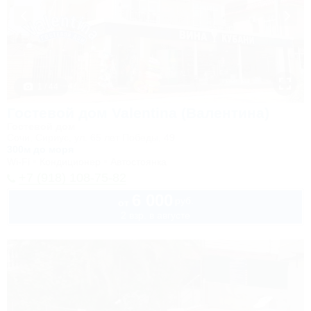
1 / 44
Гостевой дом Valentina (Валентина)
Гостевой дом
Сочи, Сириус, ул. 65 лет Победы, 49
300м до моря
Wi-Fi
Кондиционер
Автостоянка
+7 (918) 108-75-82
6 000
руб.
от
2 взр. в августе