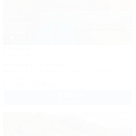
1 / 51
9-Авеню
Гостевой дом
Сочи, Лоо, ул. Енисейская, 9
400м до моря
5км до центра
Питание
Wi-Fi
Бассейн
Кондиционер
Автостоянка
1 спецпредложение
+7 (917) 208-40-13
3 500
руб.
от
2 взр. в августе