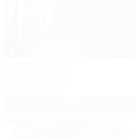
1 / 37
Черноморский бриз
Частный сектор
Сочи, Лазаревское, ул. Ушакова
50м до моря
789м до центра
Wi-Fi
Кондиционер
+7 (918) 900-19-70
4 400
руб.
от
2 взр. в августе