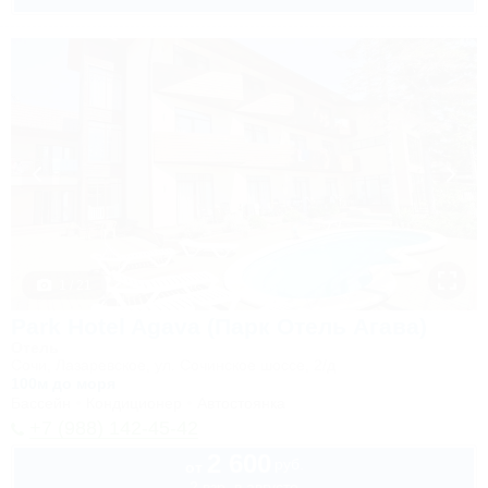
1 / 21
Park Hotel Agava (Парк Отель Агава)
Отель
Сочи, Лазаревское, ул. Сочинское шоссе, 2/д
100м до моря
Бассейн
Кондиционер
Автостоянка
+7 (988) 142-45-42
2 600
руб.
от
2 взр. в августе