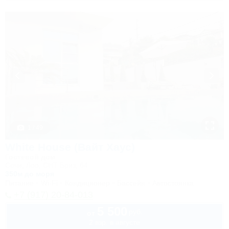
1 / 49
White House (Вайт Хаус)
Гостевой дом
Сочи, Лоо, СНТ Бриз, 64
350м до моря
Питание
Wi-Fi
Кондиционер
Бассейн
Автостоянка
+7 (917) 20-84-013
5 500
руб.
от
2 взр. в августе