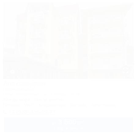
1 / 33
Александрия
Гостевой дом
Сочи, Лазаревское, ул. Победы, 261/4
30м до моря
3км до центра
Питание
Wi-Fi
Кондиционер
Бассейн
Автостоянка
+7 (938) 455-99-77
3 500
руб.
от
2 взр. в августе