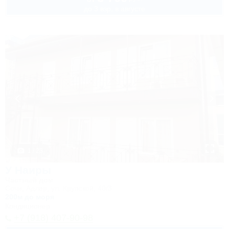
до 3 взр. в августе
1 / 23
У Наиры
Частный дом
Сочи, Адлер, ул. Крупской, 40/3
200м до моря
Кондиционер
+7 (918) 407-90-98