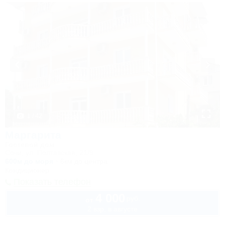
1 / 42
Маргарита
Гостевой дом
Сочи, ул. Полтавская, 21/9
600м до моря
6км до центра
Кондиционер
Показать телефон
4 000
руб.
от
2 взр. в августе