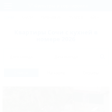
Фильтры и сортировка
Главная
СОЧИ
АНАПА
ГЕЛЕНДЖИК
ТУАПСЕ
ЕЙСК
КР
Регистрация
Квартиры Сочи с кухней в
Вход
номере 2026
Дата заезда
Дата выезда
Список
На карте
Отзывы