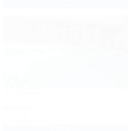
до 6 взр. в августе
1 / 47
Аполлинария
Частное домовладение
Сочи, Лоо, Горный воздух, СНТ "Бриз", 131
500м до моря
80км до горнолыжной трассы
Wi-Fi
Кондиционер
Бассейн
Автостоянка
+7 (913) 136-61-11
3 700
руб.
от