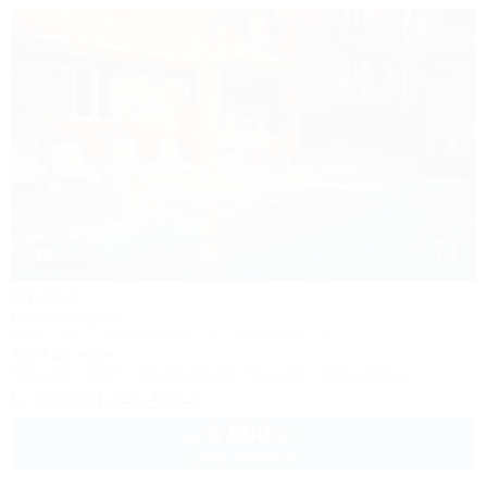
1 / 40
Ирбис
Гостевой дом
Сочи, Лоо, Горный воздух, ул. Пейзажная, 16
350м до моря
Питание
Wi-Fi
Кондиционер
Бассейн
Автостоянка
+7 (917) 208-40-13
6 500
руб.
от
2 взр. в августе