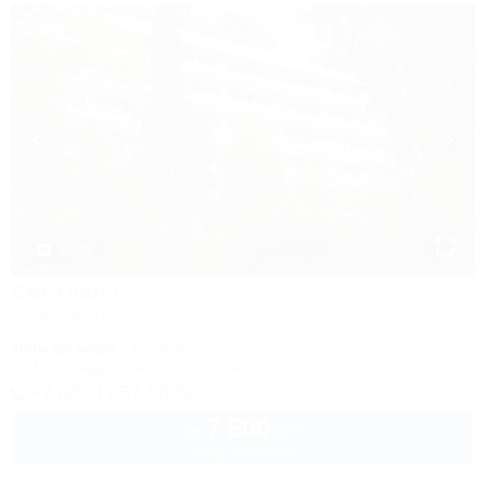
1 / 48
Светлана
Апартаменты
Сочи, Курортный проспект, 75, корпус 1
300м до моря
1,7км до центра
Wi-Fi
Кондиционер
Автостоянка
+7 (952) 857-50-50
7 500
руб.
от
2 взр. в августе