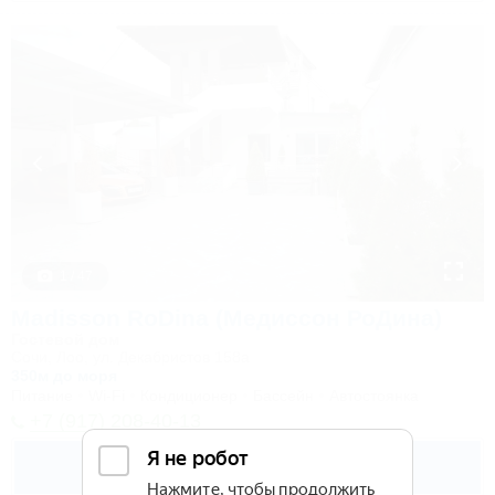
1 / 47
Madisson RoDina (Медиссон РоДина)
Гостевой дом
Сочи, Лоо, ул. Декабристов 158а
350м до моря
Питание
Wi-Fi
Кондиционер
Бассейн
Автостоянка
+7 (917) 208-40-13
5 500
руб.
от
2 взр. в августе