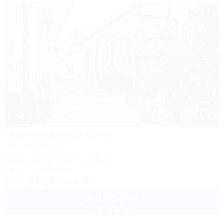
1 / 37
Черноморский бриз
Частный сектор
Сочи, Лазаревское, ул. Ушакова
50м до моря
789м до центра
Wi-Fi
Кондиционер
+7 (918) 900-19-70
4 400
руб.
от
2 взр. в августе