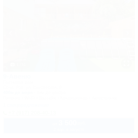
1 / 51
9-Авеню
Гостевой дом
Сочи, Лоо, ул. Енисейская, 9
400м до моря
5км до центра
Питание
Wi-Fi
Бассейн
Кондиционер
Автостоянка
1 спецпредложение
+7 (917) 208-40-13
3 500
руб.
от
2 взр. в августе