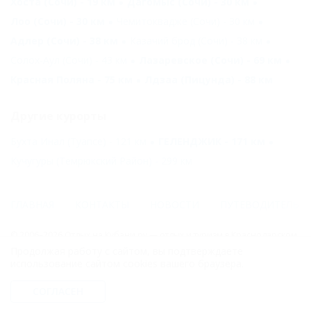
Хоста (Сочи) - 19 км
Дагомыс (Сочи) - 30 км
Лоо (Сочи) - 30 км
Чемитоквадже (Сочи) - 30 км
Адлер (Сочи) - 38 км
Казачий брод (Сочи) - 38 км
Солох-Аул (Сочи) - 43 км
Лазаревское (Сочи) - 69 км
Красная Поляна - 75 км
Лдзаа (Пицунда) - 88 км
Другие курорты
Бухта Инал (Туапсе) - 121 км
ГЕЛЕНДЖИК - 171 км
Кучугуры (Темрюкский Район) - 299 км
ГЛАВНАЯ
КОНТАКТЫ
НОВОСТИ
ПУТЕВОДИТЕЛЬ
© 2006–2026 Отдых.на Кубани.ру — отдых и туризм в Краснодарском
крае и Республике Адыгея.
Продолжая работу с сайтом, вы подтверждаете
использование сайтом cookies вашего браузера.
Компании ООО "На Кубани.ру" принадлежит доменное имя
nakubani.ru на основании "Свидетельства о регистрации доменного
СОГЛАСЕН
имени", свидетельство о регистрации СМИ –Эл № ФС77-79732 от
07.12.2020 г. (12+), зарегистрировано Федеральной службой по