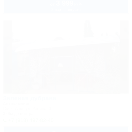
3 999
руб.
от
2 взр. в августе
Зеленая дубрава
Автокемпинг
Сочи, Аше, ул. Репина, 3
389м до центра
+7 (918) 497-82-40