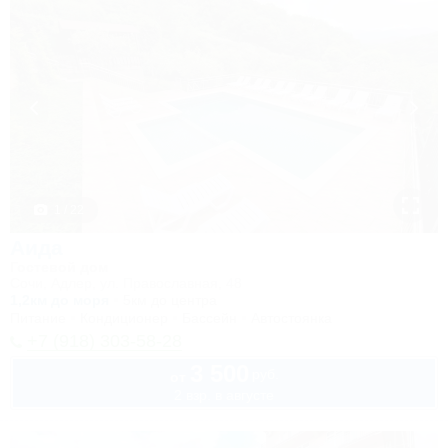
1 / 22
Аида
Гостевой дом
Сочи, Адлер, ул. Православная, 48
1,2км до моря
5км до центра
Питание
Кондиционер
Бассейн
Автостоянка
+7 (918) 303-58-28
3 500
руб.
от
2 взр. в августе