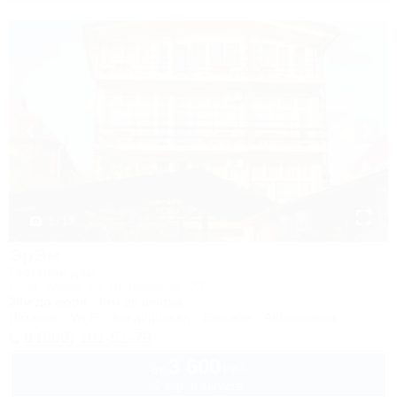
1 / 13
ЭрЭм
Гостевой дом
Сочи, Адлер, ул. Прибрежная, 23
30м до моря
6км до центра
Питание
Wi-Fi
Кондиционер
Бассейн
Автостоянка
8 (800) 101-51-79
3 600
руб.
от
2 взр. в августе