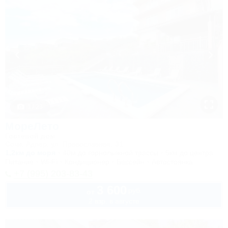
1 / 23
МореЛето
Гостевой дом
Сочи, Адлер, ул. Православная, 31
1,2км до моря
40м до горнолыжной трассы
5км до центра
Питание
Wi-Fi
Кондиционер
Бассейн
Автостоянка
+7 (995) 203-83-43
3 600
руб.
от
2 взр. в августе