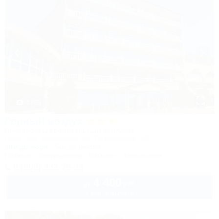
1 / 85
Горный воздух
Лечебно-оздоровительный комплекс
Сочи, Лоо, Атарбеково, ул. Таганрогская, 4/3
10м до моря
5км до центра
Питание
Кондиционер
Бассейн
Автостоянка
8 (800) 333-78-33
4 400
руб.
от
1 взр. в августе