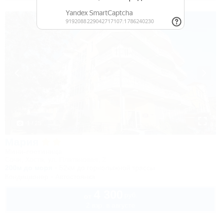
1 / 25
Мария
Мини-гостиница
Сочи, Хоста, ул. Платановая, 2
200м до моря
52км до горнолыжной трассы
Кондиционер
Автостоянка
4 300
руб.
от
2 взр. в августе