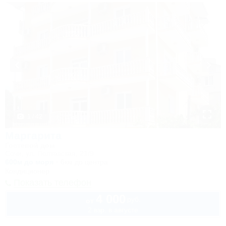
1 / 42
Маргарита
Гостевой дом
Сочи, ул. Полтавская, 21/9
600м до моря
6км до центра
Кондиционер
Показать телефон
4 000
руб.
от
2 взр. в августе