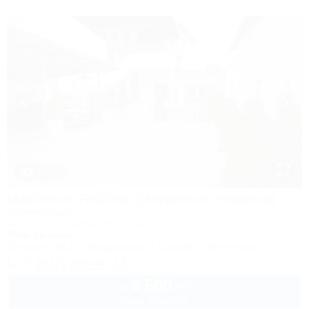
1 / 47
Madisson RoDina (Медиссон РоДина)
Гостевой дом
Сочи, Лоо, ул. Декабристов 158а
350м до моря
Питание
Wi-Fi
Кондиционер
Бассейн
Автостоянка
+7 (917) 208-40-13
5 500
руб.
от
2 взр. в августе