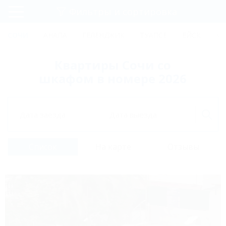
Фильтры и сортировка
Главная
СОЧИ
АНАПА
ГЕЛЕНДЖИК
ТУАПСЕ
ЕЙСК
КР
Регистрация
Квартиры Сочи со
Вход
шкафом в номере 2026
Дата заезда
Дата выезда
Список
На карте
Отзывы