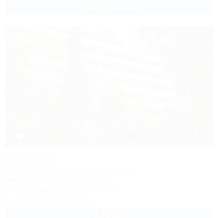
до 6 взр. в августе
1 / 48
Светлана
Апартаменты
Сочи, Курортный проспект, 75, корпус 1
300м до моря
1,7км до центра
Wi-Fi
Кондиционер
Автостоянка
+7 (952) 857-50-50
7 500
руб.
от