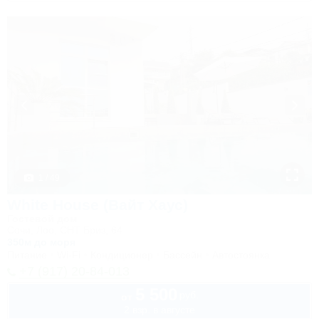
1 / 49
White House (Вайт Хаус)
Гостевой дом
Сочи, Лоо, СНТ Бриз, 64
350м до моря
Питание
Wi-Fi
Кондиционер
Бассейн
Автостоянка
+7 (917) 20-84-013
5 500
руб.
от
2 взр. в августе