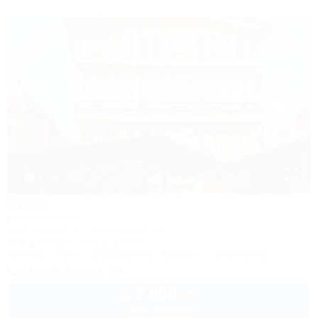
1 / 13
ЭрЭм
Гостевой дом
Сочи, Адлер, ул. Прибрежная, 23
30м до моря
6км до центра
Питание
Wi-Fi
Кондиционер
Бассейн
Автостоянка
8 (800) 101-51-79
3 600
руб.
от
2 взр. в августе