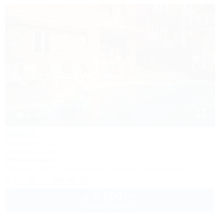
1 / 40
Ирбис
Гостевой дом
Сочи, Лоо, Горный воздух, ул. Пейзажная, 16
350м до моря
Питание
Wi-Fi
Кондиционер
Бассейн
Автостоянка
+7 (917) 208-40-13
6 500
руб.
от
2 взр. в августе