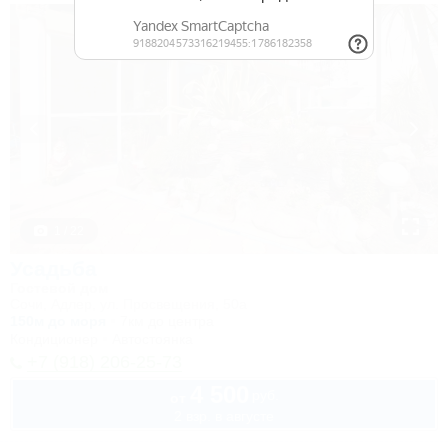
1 / 22
Усадьба
Гостевой дом
Сочи, Адлер, ул. Просвещения, 50а
150м до моря
7км до центра
Кондиционер
Автостоянка
+7 (918) 206-25-73
4 500
руб.
от
2 взр. в августе