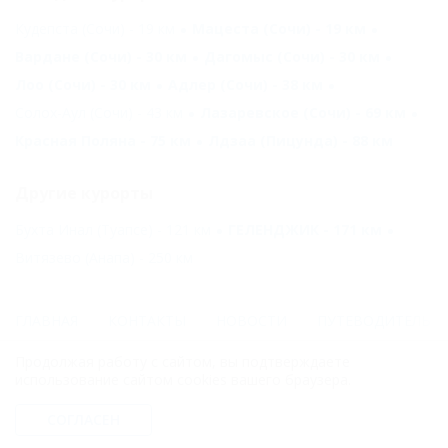
Кудепста (Сочи) - 19 км
Мацеста (Сочи) - 19 км
Вардане (Сочи) - 30 км
Дагомыс (Сочи) - 30 км
Лоо (Сочи) - 30 км
Адлер (Сочи) - 38 км
Солох-Аул (Сочи) - 43 км
Лазаревское (Сочи) - 69 км
Красная Поляна - 75 км
Лдзаа (Пицунда) - 88 км
Другие курорты
Бухта Инал (Туапсе) - 121 км
ГЕЛЕНДЖИК - 171 км
Витязево (Анапа) - 250 км
ГЛАВНАЯ
КОНТАКТЫ
НОВОСТИ
ПУТЕВОДИТЕЛЬ
Продолжая работу с сайтом, вы подтверждаете
© 2006–2026 Отдых.на Кубани.ру — отдых и туризм в Краснодарском
использование сайтом cookies вашего браузера.
крае и Республике Адыгея.
Компании ООО "На Кубани.ру" принадлежит доменное имя
СОГЛАСЕН
nakubani.ru на основании "Свидетельства о регистрации доменного