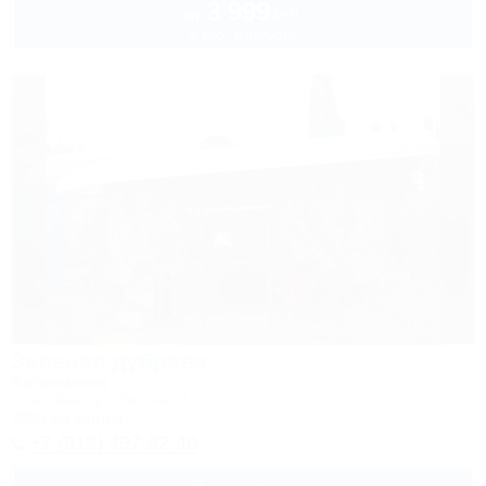
3 999
руб.
от
2 взр. в августе
Зеленая дубрава
Автокемпинг
Сочи, Аше, ул. Репина, 3
389м до центра
+7 (918) 497-82-40