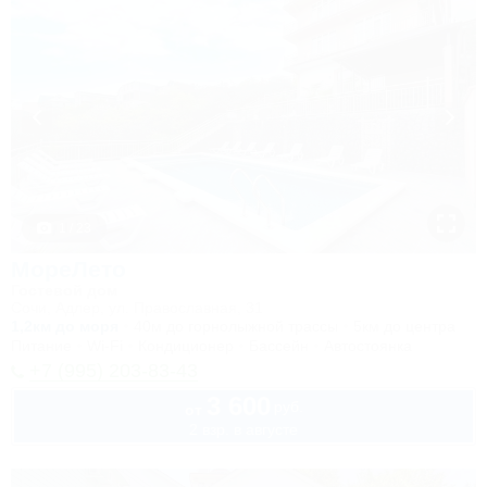
1 / 23
МореЛето
Гостевой дом
Сочи, Адлер, ул. Православная, 31
1,2км до моря
40м до горнолыжной трассы
5км до центра
Питание
Wi-Fi
Кондиционер
Бассейн
Автостоянка
+7 (995) 203-83-43
3 600
руб.
от
2 взр. в августе