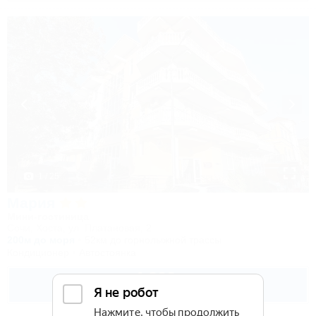
1 / 25
Мария
Мини-гостиница
Сочи, Хоста, ул. Платановая, 2
200м до моря
52км до горнолыжной трассы
Кондиционер
Автостоянка
4 300
руб.
от
2 взр. в августе