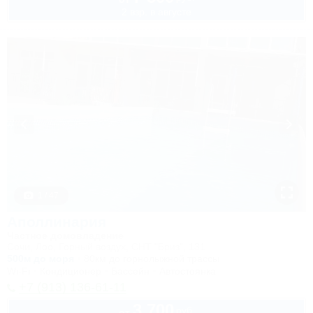
2 взр. в августе
1 / 47
Аполлинария
Частное домовладение
Сочи, Лоо, Горный воздух, СНТ "Бриз", 131
500м до моря
80км до горнолыжной трассы
Wi-Fi
Кондиционер
Бассейн
Автостоянка
+7 (913) 136-61-11
3 700
руб.
от