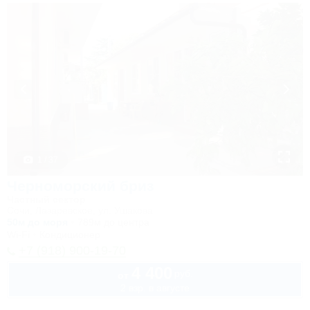
1 / 37
Черноморский бриз
Частный сектор
Сочи, Лазаревское, ул. Ушакова
50м до моря
789м до центра
Wi-Fi
Кондиционер
+7 (918) 900-19-70
4 400
руб.
от
2 взр. в августе