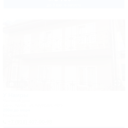
до 3 взр. в августе
1 / 23
У Наиры
Частный дом
Сочи, Адлер, ул. Крупской, 40/3
200м до моря
Кондиционер
+7 (918) 407-90-98