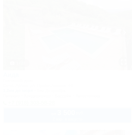
1 / 22
Аида
Гостевой дом
Сочи, Адлер, ул. Православная, 48
1,2км до моря
5км до центра
Питание
Кондиционер
Бассейн
Автостоянка
+7 (918) 303-58-28
3 500
руб.
от
2 взр. в августе