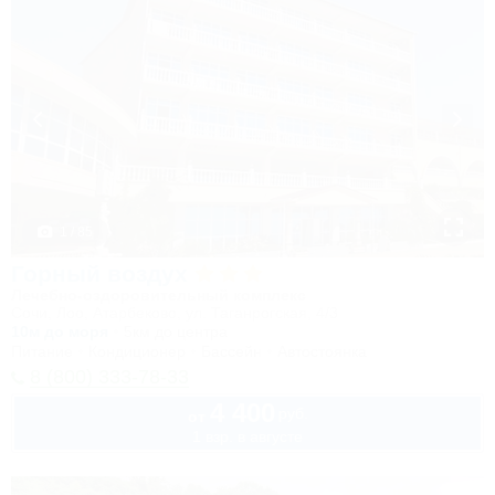
1 / 85
Горный воздух
Лечебно-оздоровительный комплекс
Сочи, Лоо, Атарбеково, ул. Таганрогская, 4/3
10м до моря
5км до центра
Питание
Кондиционер
Бассейн
Автостоянка
8 (800) 333-78-33
4 400
руб.
от
1 взр. в августе