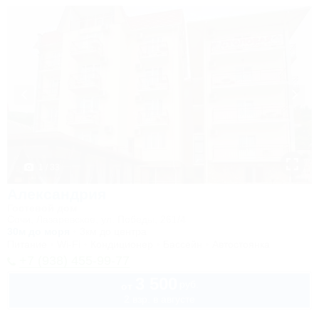
1 / 33
Александрия
Гостевой дом
Сочи, Лазаревское, ул. Победы, 261/4
30м до моря
3км до центра
Питание
Wi-Fi
Кондиционер
Бассейн
Автостоянка
+7 (938) 455-99-77
3 500
руб.
от
2 взр. в августе