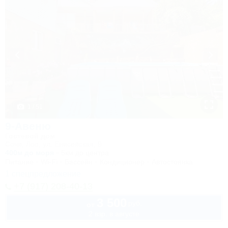
1 / 51
9-Авеню
Гостевой дом
Сочи, Лоо, ул. Енисейская, 9
400м до моря
5км до центра
Питание
Wi-Fi
Бассейн
Кондиционер
Автостоянка
1 спецпредложение
+7 (917) 208-40-13
3 500
руб.
от
2 взр. в августе