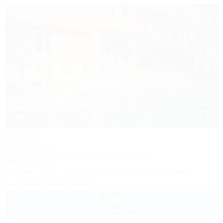
1 / 40
Ирбис
Гостевой дом
Сочи, Лоо, Горный воздух, ул. Пейзажная, 16
350м до моря
Питание
Wi-Fi
Кондиционер
Бассейн
Автостоянка
+7 (917) 208-40-13
6 500
руб.
от
2 взр. в августе