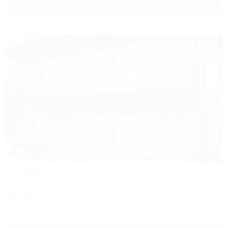
до 3 взр. в августе
1 / 23
У Наиры
Частный дом
Сочи, Адлер, ул. Крупской, 40/3
200м до моря
Кондиционер
+7 (918) 407-90-98