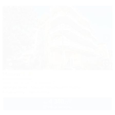
1 / 25
Мария
Мини-гостиница
Сочи, Хоста, ул. Платановая, 2
200м до моря
52км до горнолыжной трассы
Кондиционер
Автостоянка
4 300
руб.
от
2 взр. в августе