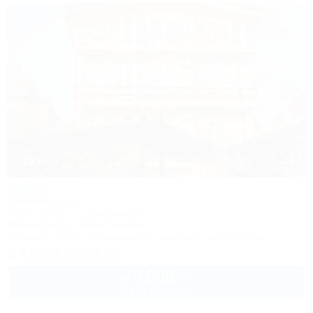
1 / 13
ЭрЭм
Гостевой дом
Сочи, Адлер, ул. Прибрежная, 23
30м до моря
6км до центра
Питание
Wi-Fi
Кондиционер
Бассейн
Автостоянка
8 (800) 101-51-79
3 600
руб.
от
2 взр. в августе