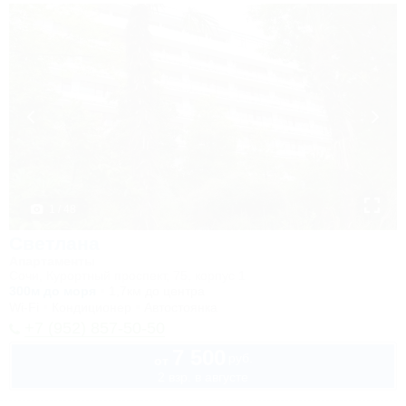
1 / 48
Светлана
Апартаменты
Сочи, Курортный проспект, 75, корпус 1
300м до моря
1,7км до центра
Wi-Fi
Кондиционер
Автостоянка
+7 (952) 857-50-50
7 500
руб.
от
2 взр. в августе