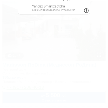
1 / 47
Madisson RoDina (Медиссон РоДина)
Гостевой дом
Сочи, Лоо, ул. Декабристов 158а
350м до моря
Питание
Wi-Fi
Кондиционер
Бассейн
Автостоянка
+7 (917) 208-40-13
5 500
руб.
от
2 взр. в августе