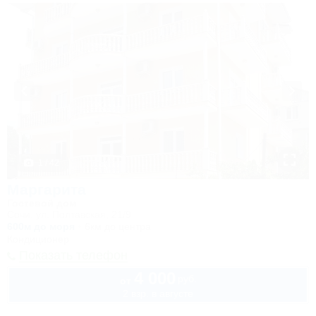
1 / 42
Маргарита
Гостевой дом
Сочи, ул. Полтавская, 21/9
600м до моря
6км до центра
Кондиционер
Показать телефон
4 000
руб.
от
2 взр. в августе