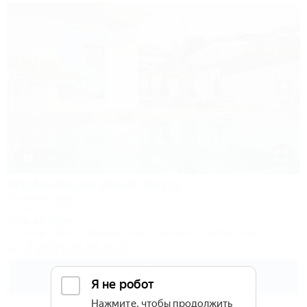
1 / 49
White House (Вайт Хаус)
Гостевой дом
Сочи, Лоо, СНТ Бриз, 64
350м до моря
Питание
Wi-Fi
Кондиционер
Бассейн
Автостоянка
+7 (917) 20-84-013
5 500
руб.
от
2 взр. в августе