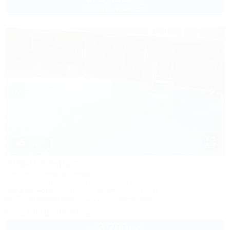
до 6 взр. в августе
1 / 47
Аполлинария
Частное домовладение
Сочи, Лоо, Горный воздух, СНТ "Бриз", 131
500м до моря
80км до горнолыжной трассы
Wi-Fi
Кондиционер
Бассейн
Автостоянка
+7 (913) 136-61-11
3 700
руб.
от