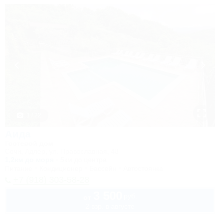
1 / 22
Аида
Гостевой дом
Сочи, Адлер, ул. Православная, 48
1,2км до моря
5км до центра
Питание
Кондиционер
Бассейн
Автостоянка
+7 (918) 303-58-28
3 500
руб.
от
2 взр. в августе