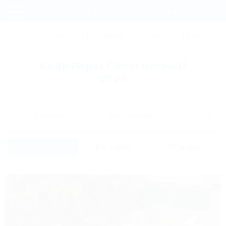
Фильтры и сортировка
Главная
СОЧИ
АНАПА
ГЕЛЕНДЖИК
ТУАПСЕ
ЕЙСК
КР
Регистрация
Квартиры Сочи весной
Вход
2026
Дата заезда
Дата выезда
Список
На карте
Отзывы