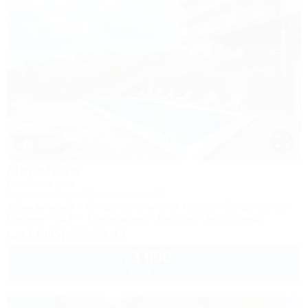
1 / 23
МореЛето
Гостевой дом
Сочи, Адлер, ул. Православная, 31
1,2км до моря
40м до горнолыжной трассы
5км до центра
Питание
Wi-Fi
Кондиционер
Бассейн
Автостоянка
+7 (995) 203-83-43
3 600
руб.
от
2 взр. в августе