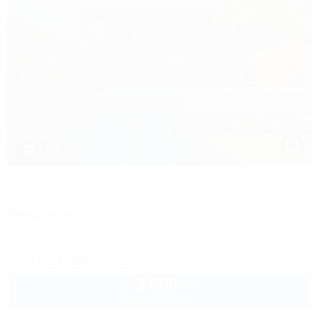
1 / 51
9-Авеню
Гостевой дом
Сочи, Лоо, ул. Енисейская, 9
400м до моря
5км до центра
Питание
Wi-Fi
Бассейн
Кондиционер
Автостоянка
1 спецпредложение
+7 (917) 208-40-13
3 500
руб.
от
2 взр. в августе