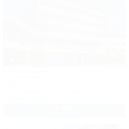
1 / 85
Горный воздух
Лечебно-оздоровительный комплекс
Сочи, Лоо, Атарбеково, ул. Таганрогская, 4/3
10м до моря
5км до центра
Питание
Кондиционер
Бассейн
Автостоянка
8 (800) 333-78-33
4 400
руб.
от
1 взр. в августе