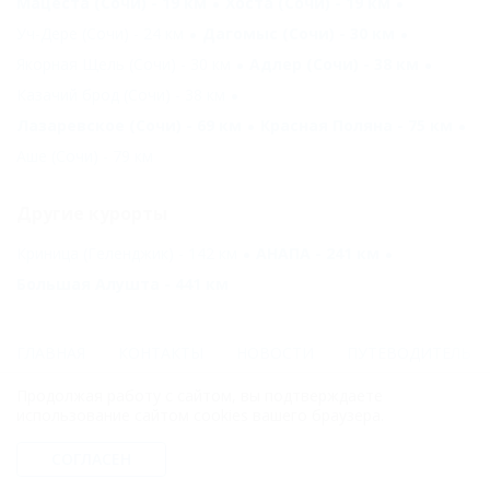
Мацеста (Сочи) - 19 км
Хоста (Сочи) - 19 км
Уч-Дере (Сочи) - 24 км
Дагомыс (Сочи) - 30 км
Якорная Щель (Сочи) - 30 км
Адлер (Сочи) - 38 км
Казачий брод (Сочи) - 38 км
Лазаревское (Сочи) - 69 км
Красная Поляна - 75 км
Аше (Сочи) - 79 км
Другие курорты
Криница (Геленджик) - 142 км
АНАПА - 241 км
Большая Алушта - 441 км
ГЛАВНАЯ
КОНТАКТЫ
НОВОСТИ
ПУТЕВОДИТЕЛЬ
Продолжая работу с сайтом, вы подтверждаете
© 2006–2026 Отдых.на Кубани.ру — отдых и туризм в Краснодарском
использование сайтом cookies вашего браузера.
крае и Республике Адыгея.
Компании ООО "На Кубани.ру" принадлежит доменное имя
СОГЛАСЕН
nakubani.ru на основании "Свидетельства о регистрации доменного