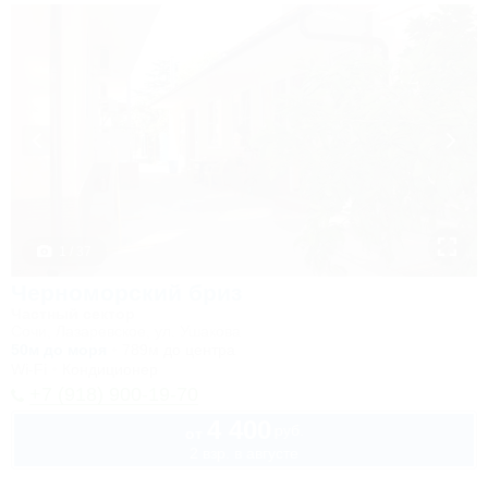
1 / 37
Черноморский бриз
Частный сектор
Сочи, Лазаревское, ул. Ушакова
50м до моря
789м до центра
Wi-Fi
Кондиционер
+7 (918) 900-19-70
4 400
руб.
от
2 взр. в августе