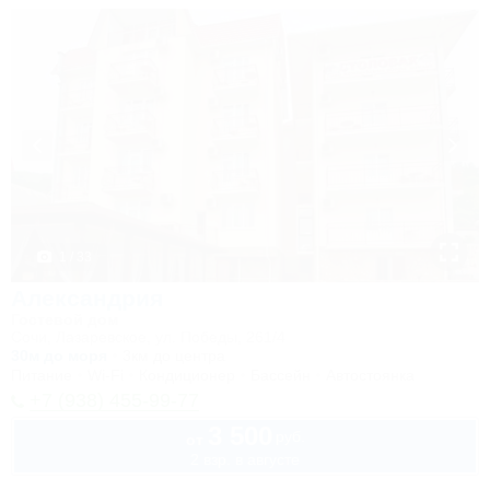
1 / 33
Александрия
Гостевой дом
Сочи, Лазаревское, ул. Победы, 261/4
30м до моря
3км до центра
Питание
Wi-Fi
Кондиционер
Бассейн
Автостоянка
+7 (938) 455-99-77
3 500
руб.
от
2 взр. в августе