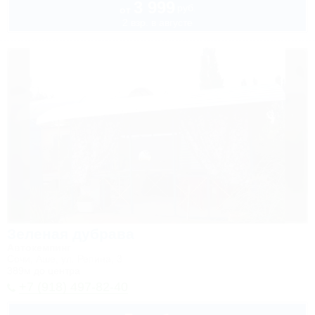
3 999
руб.
от
2 взр. в августе
Зеленая дубрава
Автокемпинг
Сочи, Аше, ул. Репина, 3
389м до центра
+7 (918) 497-82-40