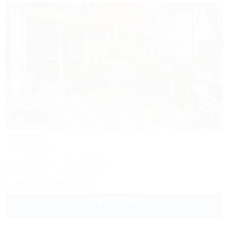
1 / 22
Усадьба
Гостевой дом
Сочи, Адлер, ул. Просвещения, 50а
150м до моря
7км до центра
Кондиционер
Автостоянка
+7 (918) 206-25-73
4 500
руб.
от
2 взр. в августе