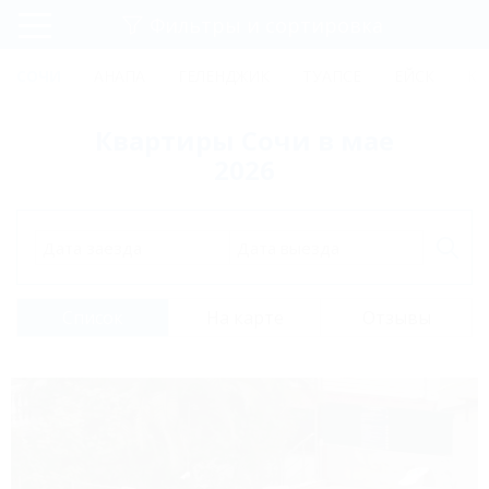
Фильтры и сортировка
Главная
СОЧИ
АНАПА
ГЕЛЕНДЖИК
ТУАПСЕ
ЕЙСК
КР
Регистрация
Квартиры Сочи в мае
Вход
2026
Дата заезда
Дата выезда
Список
На карте
Отзывы