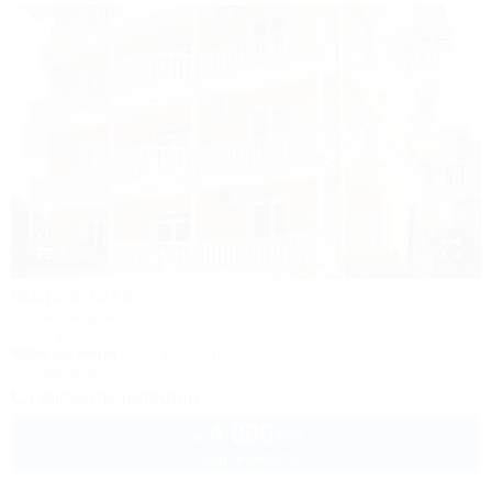
1 / 42
Маргарита
Гостевой дом
Сочи, ул. Полтавская, 21/9
600м до моря
6км до центра
Кондиционер
Показать телефон
4 000
руб.
от
2 взр. в августе