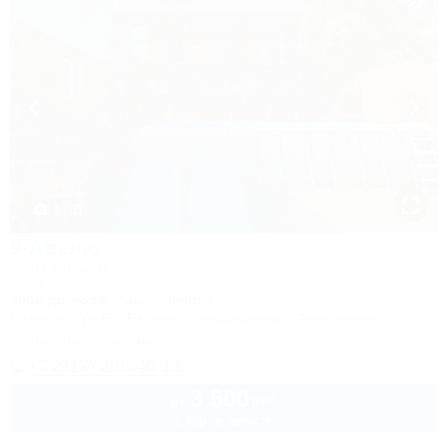
1 / 51
9-Авеню
Гостевой дом
Сочи, Лоо, ул. Енисейская, 9
400м до моря
5км до центра
Питание
Wi-Fi
Бассейн
Кондиционер
Автостоянка
1 спецпредложение
+7 (917) 208-40-13
3 500
руб.
от
2 взр. в августе