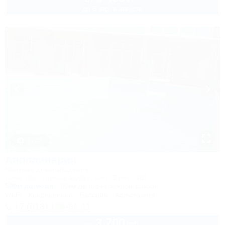
до 6 взр. в августе
1 / 47
Аполлинария
Частное домовладение
Сочи, Лоо, Горный воздух, СНТ "Бриз", 131
500м до моря
80км до горнолыжной трассы
Wi-Fi
Кондиционер
Бассейн
Автостоянка
+7 (913) 136-61-11
3 700
руб.
от