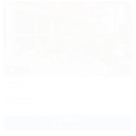
1 / 22
Усадьба
Гостевой дом
Сочи, Адлер, ул. Просвещения, 50а
150м до моря
7км до центра
Кондиционер
Автостоянка
+7 (918) 206-25-73
4 500
руб.
от
2 взр. в августе