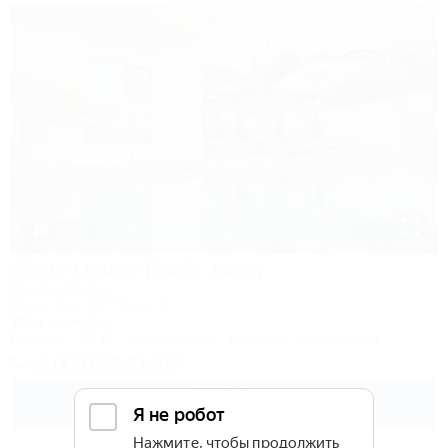
1 / 49
White House (Вайт Хаус)
Гостевой дом
Сочи, Лоо, СНТ Бриз, 64
350м до моря
Питание
Wi-Fi
Кондиционер
Бассейн
Автостоянка
+7 (917) 20-84-013
5 500
руб.
от
2 взр. в августе