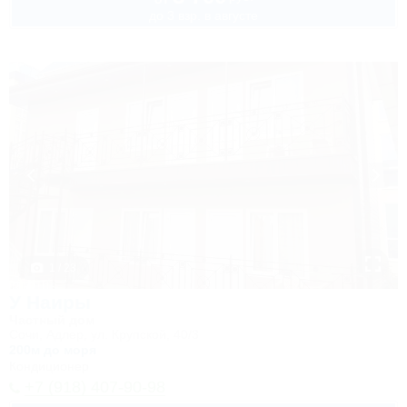
до 3 взр. в августе
1 / 23
У Наиры
Частный дом
Сочи, Адлер, ул. Крупской, 40/3
200м до моря
Кондиционер
+7 (918) 407-90-98