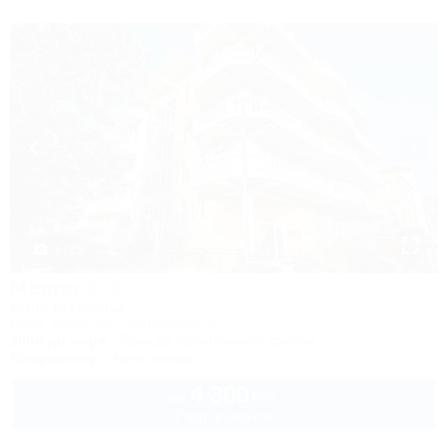
1 / 25
Мария
Мини-гостиница
Сочи, Хоста, ул. Платановая, 2
200м до моря
52км до горнолыжной трассы
Кондиционер
Автостоянка
4 300
руб.
от
2 взр. в августе