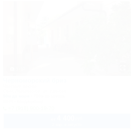
1 / 37
Черноморский бриз
Частный сектор
Сочи, Лазаревское, ул. Ушакова
50м до моря
789м до центра
Wi-Fi
Кондиционер
+7 (918) 900-19-70
4 400
руб.
от
2 взр. в августе