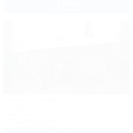
3 999
руб.
от
2 взр. в августе
Зеленая дубрава
Автокемпинг
Сочи, Аше, ул. Репина, 3
389м до центра
+7 (918) 497-82-40