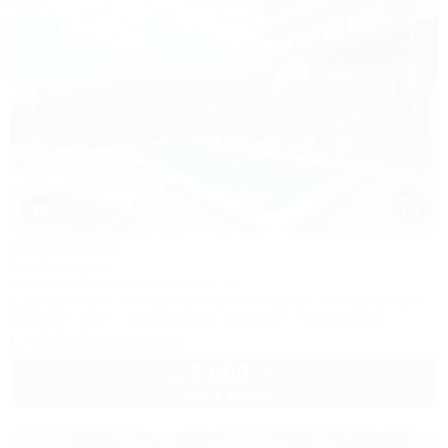
1 / 23
МореЛето
Гостевой дом
Сочи, Адлер, ул. Православная, 31
1,2км до моря
40м до горнолыжной трассы
5км до центра
Питание
Wi-Fi
Кондиционер
Бассейн
Автостоянка
+7 (995) 203-83-43
3 600
руб.
от
2 взр. в августе