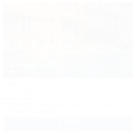
1 / 40
Ирбис
Гостевой дом
Сочи, Лоо, Горный воздух, ул. Пейзажная, 16
350м до моря
Питание
Wi-Fi
Кондиционер
Бассейн
Автостоянка
+7 (917) 208-40-13
6 500
руб.
от
2 взр. в августе