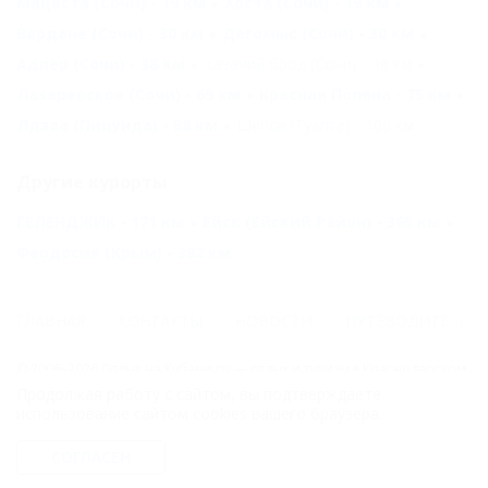
Мацеста (Сочи) - 19 км
Хоста (Сочи) - 19 км
Вардане (Сочи) - 30 км
Дагомыс (Сочи) - 30 км
Адлер (Сочи) - 38 км
Казачий брод (Сочи) - 38 км
Лазаревское (Сочи) - 69 км
Красная Поляна - 75 км
Лдзаа (Пицунда) - 88 км
Шепси (Туапсе) - 100 км
Другие курорты
ГЕЛЕНДЖИК - 171 км
Ейск (Ейский Район) - 365 км
Феодосия (Крым) - 382 км
ГЛАВНАЯ
КОНТАКТЫ
НОВОСТИ
ПУТЕВОДИТЕЛЬ
© 2006–2026 Отдых.на Кубани.ру — отдых и туризм в Краснодарском
крае и Республике Адыгея.
Продолжая работу с сайтом, вы подтверждаете
использование сайтом cookies вашего браузера.
Компании ООО "На Кубани.ру" принадлежит доменное имя
nakubani.ru на основании "Свидетельства о регистрации доменного
СОГЛАСЕН
имени", свидетельство о регистрации СМИ –Эл № ФС77-79732 от
07.12.2020 г. (12+), зарегистрировано Федеральной службой по