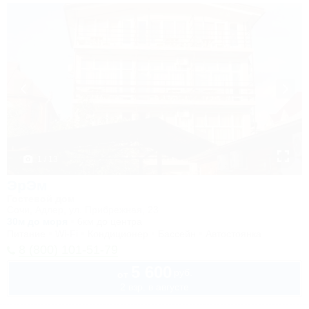
1 / 13
ЭрЭм
Гостевой дом
Сочи, Адлер, ул. Прибрежная, 23
30м до моря
6км до центра
Питание
Wi-Fi
Кондиционер
Бассейн
Автостоянка
8 (800) 101-51-79
5 600
руб.
от
2 взр. в августе