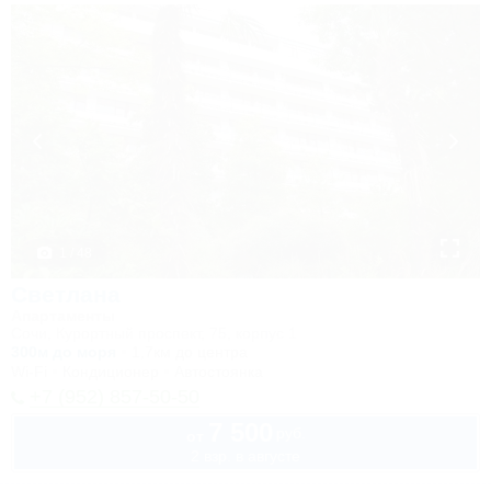
1 / 48
Светлана
Апартаменты
Сочи, Курортный проспект, 75, корпус 1
300м до моря
1,7км до центра
Wi-Fi
Кондиционер
Автостоянка
+7 (952) 857-50-50
7 500
руб.
от
2 взр. в августе