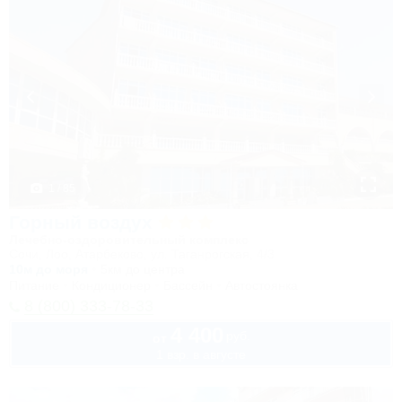
1 / 85
Горный воздух
Лечебно-оздоровительный комплекс
Сочи, Лоо, Атарбеково, ул. Таганрогская, 4/3
10м до моря
5км до центра
Питание
Кондиционер
Бассейн
Автостоянка
8 (800) 333-78-33
4 400
руб.
от
1 взр. в августе