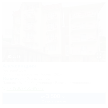
1 / 33
Александрия
Гостевой дом
Сочи, Лазаревское, ул. Победы, 261/4
30м до моря
3км до центра
Питание
Wi-Fi
Кондиционер
Бассейн
Автостоянка
+7 (938) 455-99-77
3 500
руб.
от
2 взр. в августе