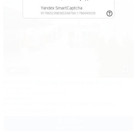
1 / 47
Madisson RoDina (Медиссон РоДина)
Гостевой дом
Сочи, Лоо, ул. Декабристов 158а
350м до моря
Питание
Wi-Fi
Кондиционер
Бассейн
Автостоянка
+7 (917) 208-40-13
5 500
руб.
от
2 взр. в августе