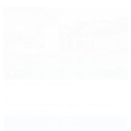
1 / 49
White House (Вайт Хаус)
Гостевой дом
Сочи, Лоо, СНТ Бриз, 64
350м до моря
Питание
Wi-Fi
Кондиционер
Бассейн
Автостоянка
+7 (917) 20-84-013
5 500
руб.
от
2 взр. в августе