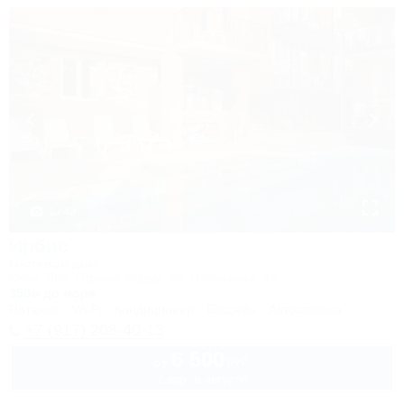
1 / 40
Ирбис
Гостевой дом
Сочи, Лоо, Горный воздух, ул. Пейзажная, 16
350м до моря
Питание
Wi-Fi
Кондиционер
Бассейн
Автостоянка
+7 (917) 208-40-13
6 500
руб.
от
2 взр. в августе