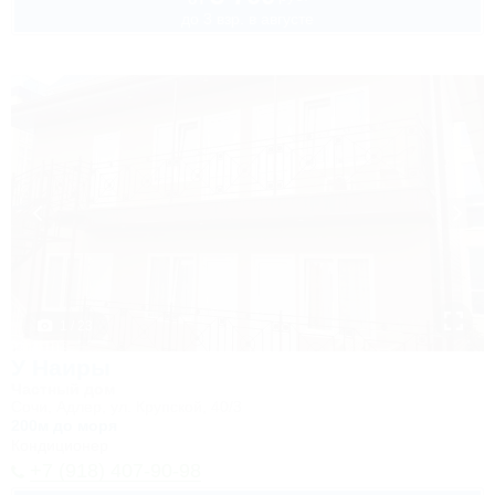
до 3 взр. в августе
1 / 23
У Наиры
Частный дом
Сочи, Адлер, ул. Крупской, 40/3
200м до моря
Кондиционер
+7 (918) 407-90-98