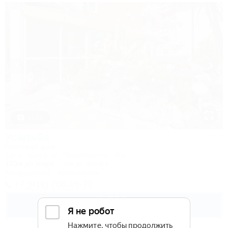
1 / 22
Усадьба
Гостевой дом
Сочи, Адлер, ул. Просвещения, 50а
150м до моря
7км до центра
Кондиционер
Автостоянка
+7 (918) 206-25-73
4 500
руб.
от
2 взр. в августе