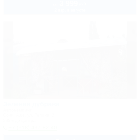
3 999
руб.
от
2 взр. в августе
Зеленая дубрава
Автокемпинг
Сочи, Аше, ул. Репина, 3
389м до центра
+7 (918) 497-82-40