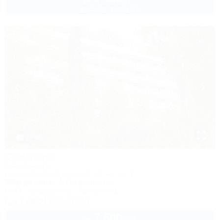
до 6 взр. в августе
1 / 48
Светлана
Апартаменты
Сочи, Курортный проспект, 75, корпус 1
300м до моря
1,7км до центра
Wi-Fi
Кондиционер
Автостоянка
+7 (952) 857-50-50
7 500
руб.
от