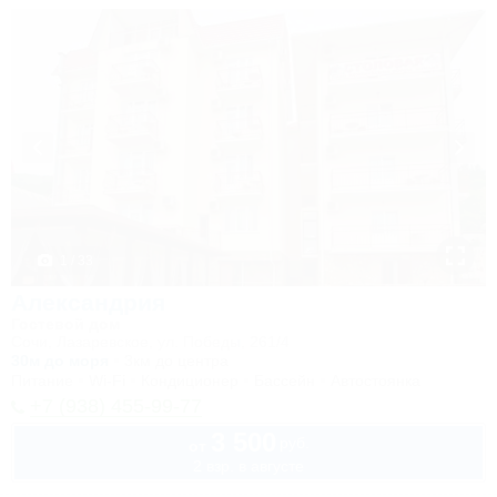
1 / 33
Александрия
Гостевой дом
Сочи, Лазаревское, ул. Победы, 261/4
30м до моря
3км до центра
Питание
Wi-Fi
Кондиционер
Бассейн
Автостоянка
+7 (938) 455-99-77
3 500
руб.
от
2 взр. в августе