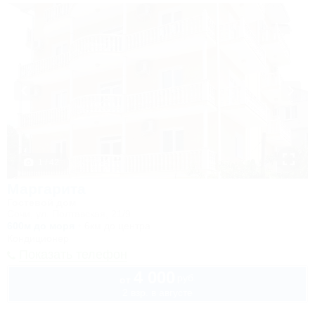
1 / 42
Маргарита
Гостевой дом
Сочи, ул. Полтавская, 21/9
600м до моря
6км до центра
Кондиционер
Показать телефон
4 000
руб.
от
2 взр. в августе