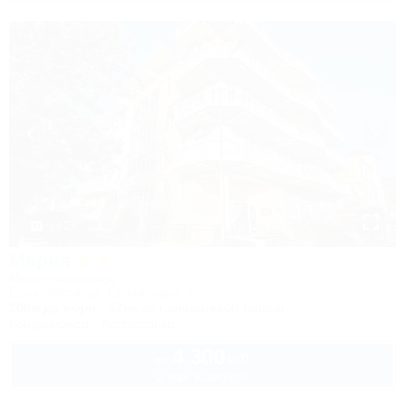
1 / 25
Мария
Мини-гостиница
Сочи, Хоста, ул. Платановая, 2
200м до моря
52км до горнолыжной трассы
Кондиционер
Автостоянка
4 300
руб.
от
2 взр. в августе