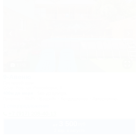
1 / 51
9-Авеню
Гостевой дом
Сочи, Лоо, ул. Енисейская, 9
400м до моря
5км до центра
Питание
Wi-Fi
Бассейн
Кондиционер
Автостоянка
1 спецпредложение
+7 (917) 208-40-13
3 500
руб.
от
2 взр. в августе