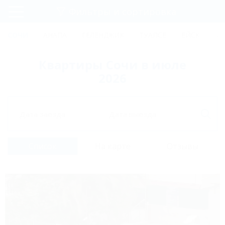
Фильтры и сортировка
Главная
СОЧИ
АНАПА
ГЕЛЕНДЖИК
ТУАПСЕ
ЕЙСК
КР
Регистрация
Квартиры Сочи в июле
Вход
2026
Дата заезда
Дата выезда
Список
На карте
Отзывы