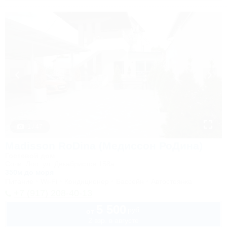
1 / 47
Madisson RoDina (Медиссон РоДина)
Гостевой дом
Сочи, Лоо, ул. Декабристов 158а
350м до моря
Питание
Wi-Fi
Кондиционер
Бассейн
Автостоянка
+7 (917) 208-40-13
5 500
руб.
от
2 взр. в августе