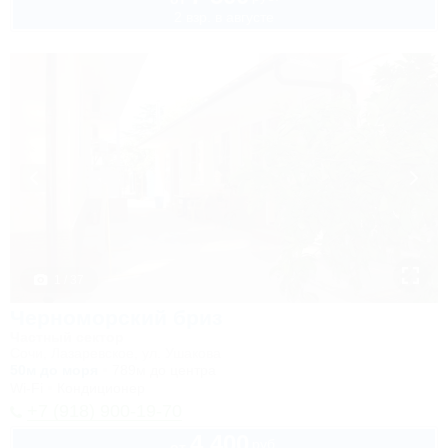
2 взр. в августе
1 / 37
Черноморский бриз
Частный сектор
Сочи, Лазаревское, ул. Ушакова
50м до моря
789м до центра
Wi-Fi
Кондиционер
+7 (918) 900-19-70
4 400
руб.
от