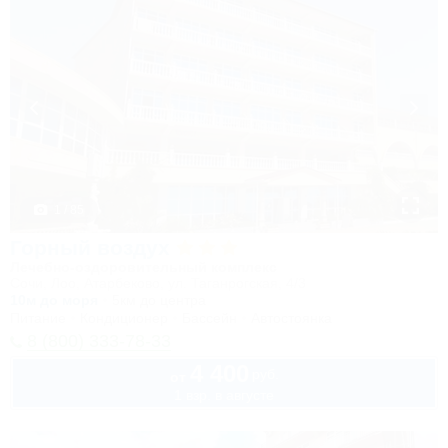
1 / 85
Горный воздух
Лечебно-оздоровительный комплекс
Сочи, Лоо, Атарбеково, ул. Таганрогская, 4/3
10м до моря
5км до центра
Питание
Кондиционер
Бассейн
Автостоянка
8 (800) 333-78-33
4 400
руб.
от
1 взр. в августе