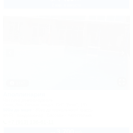
2 взр. в августе
1 / 47
Аполлинария
Частное домовладение
Сочи, Лоо, Горный воздух, СНТ "Бриз", 131
500м до моря
80км до горнолыжной трассы
Wi-Fi
Кондиционер
Бассейн
Автостоянка
+7 (913) 136-61-11
3 700
руб.
от