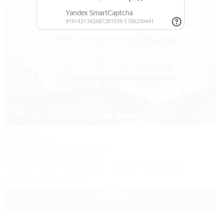
1 / 13
ЭрЭм
Гостевой дом
Сочи, Адлер, ул. Прибрежная, 23
30м до моря
6км до центра
Питание
Wi-Fi
Кондиционер
Бассейн
Автостоянка
8 (800) 101-51-79
3 600
руб.
от
2 взр. в августе