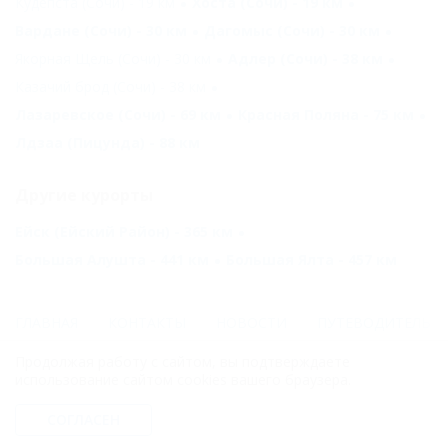
Кудепста (Сочи) - 19 км
Хоста (Сочи) - 19 км
Вардане (Сочи) - 30 км
Дагомыс (Сочи) - 30 км
Якорная Щель (Сочи) - 30 км
Адлер (Сочи) - 38 км
Казачий брод (Сочи) - 38 км
Лазаревское (Сочи) - 69 км
Красная Поляна - 75 км
Лдзаа (Пицунда) - 88 км
Другие курорты
Ейск (Ейский Район) - 365 км
Большая Алушта - 441 км
Большая Ялта - 457 км
ГЛАВНАЯ
КОНТАКТЫ
НОВОСТИ
ПУТЕВОДИТЕЛЬ
Продолжая работу с сайтом, вы подтверждаете
© 2006–2026 Отдых.на Кубани.ру — отдых и туризм в Краснодарском
использование сайтом cookies вашего браузера.
крае и Республике Адыгея.
Компании ООО "На Кубани.ру" принадлежит доменное имя
СОГЛАСЕН
nakubani.ru на основании "Свидетельства о регистрации доменного