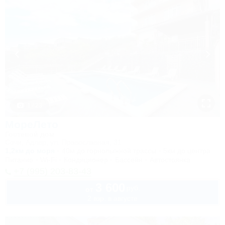
1 / 23
МореЛето
Гостевой дом
Сочи, Адлер, ул. Православная, 31
1,2км до моря
40м до горнолыжной трассы
5км до центра
Питание
Wi-Fi
Кондиционер
Бассейн
Автостоянка
+7 (995) 203-83-43
3 600
руб.
от
2 взр. в августе