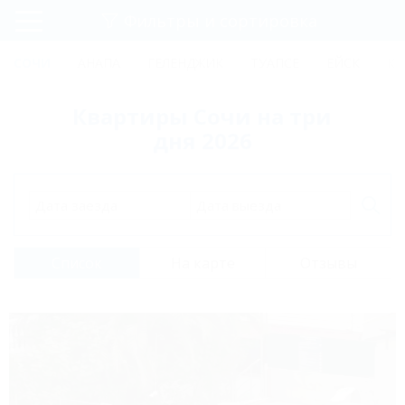
Фильтры и сортировка
Главная
СОЧИ
АНАПА
ГЕЛЕНДЖИК
ТУАПСЕ
ЕЙСК
КР
Регистрация
Квартиры Сочи на три
Вход
дня 2026
Дата заезда
Дата выезда
Список
На карте
Отзывы