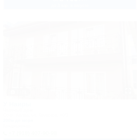
до 3 взр. в августе
1 / 23
У Наиры
Частный дом
Сочи, Адлер, ул. Крупской, 40/3
200м до моря
Кондиционер
+7 (918) 407-90-98