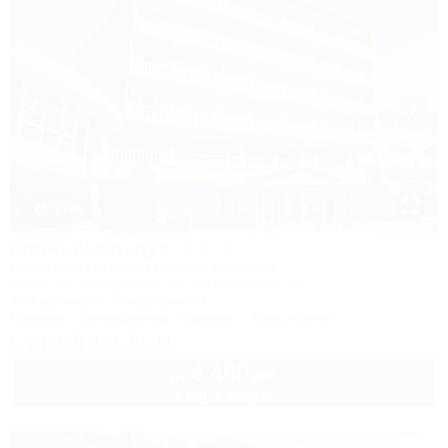
1 / 85
Горный воздух
Лечебно-оздоровительный комплекс
Сочи, Лоо, Атарбеково, ул. Таганрогская, 4/3
10м до моря
5км до центра
Питание
Кондиционер
Бассейн
Автостоянка
8 (800) 333-78-33
4 400
руб.
от
1 взр. в августе