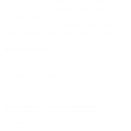
Кудепста (Сочи) - 19 км
Хоста (Сочи) - 19 км
Уч-Дере (Сочи) - 24 км
Дагомыс (Сочи) - 30 км
Лоо (Сочи) - 30 км
Чемитоквадже (Сочи) - 30 км
Якорная Щель (Сочи) - 30 км
Адлер (Сочи) - 38 км
Красная Поляна - 75 км
Лдзаа (Пицунда) - 88 км
Другие курорты
Голубая бухта (Геленджик) - 177 км
Должанская (Ейский Район) - 371 км
Большая Алушта - 441 км
ГЛАВНАЯ
КОНТАКТЫ
НОВОСТИ
ПУТЕВОДИТЕЛЬ
Продолжая работу с сайтом, вы подтверждаете
© 2006–2026 Отдых.на Кубани.ру — отдых и туризм в Краснодарском
использование сайтом cookies вашего браузера.
крае и Республике Адыгея.
Компании ООО "На Кубани.ру" принадлежит доменное имя
СОГЛАСЕН
nakubani.ru на основании "Свидетельства о регистрации доменного