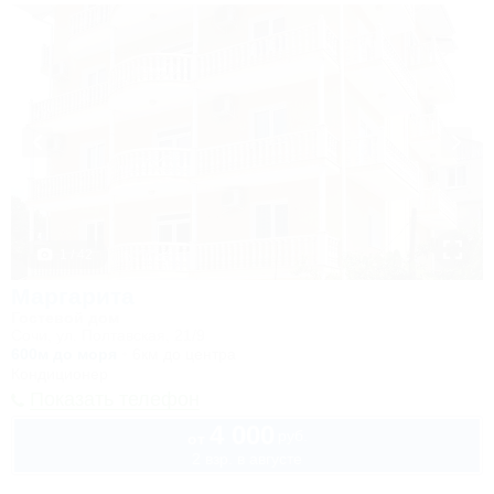
1 / 42
Маргарита
Гостевой дом
Сочи, ул. Полтавская, 21/9
600м до моря
6км до центра
Кондиционер
Показать телефон
4 000
руб.
от
2 взр. в августе