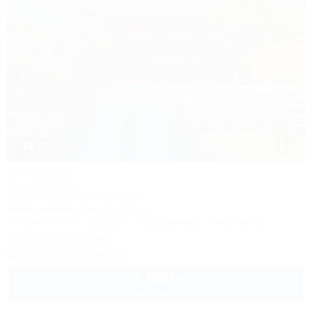
1 / 51
9-Авеню
Гостевой дом
Сочи, Лоо, ул. Енисейская, 9
400м до моря
5км до центра
Питание
Wi-Fi
Бассейн
Кондиционер
Автостоянка
1 спецпредложение
+7 (917) 208-40-13
3 500
руб.
от
2 взр. в августе