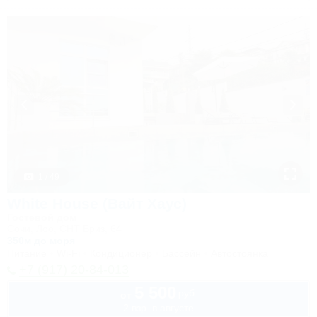
1 / 49
White House (Вайт Хаус)
Гостевой дом
Сочи, Лоо, СНТ Бриз, 64
350м до моря
Питание
Wi-Fi
Кондиционер
Бассейн
Автостоянка
+7 (917) 20-84-013
5 500
руб.
от
2 взр. в августе