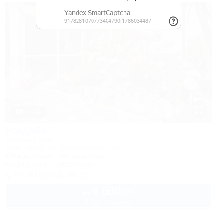
1 / 22
Усадьба
Гостевой дом
Сочи, Адлер, ул. Просвещения, 50а
150м до моря
7км до центра
Кондиционер
Автостоянка
+7 (918) 206-25-73
4 500
руб.
от
2 взр. в августе