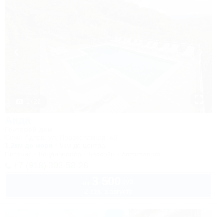
1 / 22
Аида
Гостевой дом
Сочи, Адлер, ул. Православная, 48
1,2км до моря
5км до центра
Питание
Кондиционер
Бассейн
Автостоянка
+7 (918) 303-58-28
3 500
руб.
от
2 взр. в августе