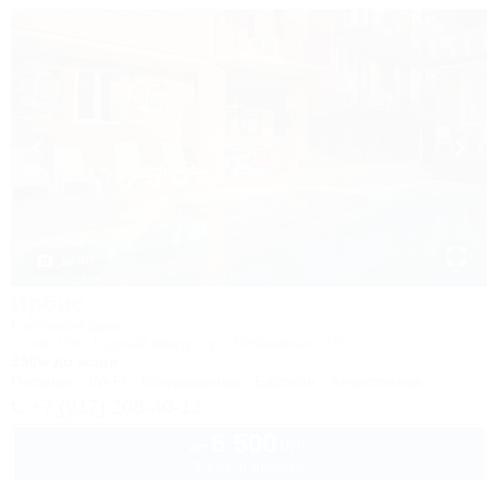
1 / 40
Ирбис
Гостевой дом
Сочи, Лоо, Горный воздух, ул. Пейзажная, 16
350м до моря
Питание
Wi-Fi
Кондиционер
Бассейн
Автостоянка
+7 (917) 208-40-13
6 500
руб.
от
2 взр. в августе