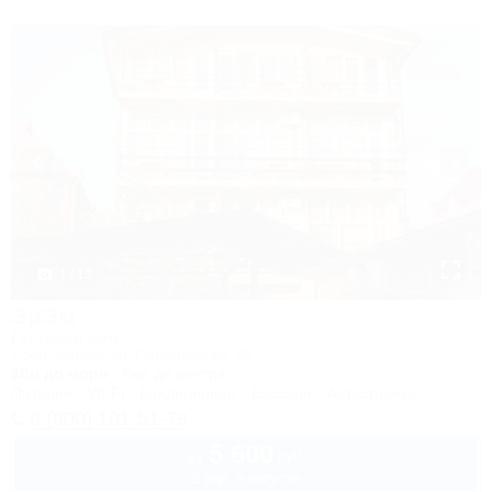
1 / 13
ЭрЭм
Гостевой дом
Сочи, Адлер, ул. Прибрежная, 23
30м до моря
6км до центра
Питание
Wi-Fi
Кондиционер
Бассейн
Автостоянка
8 (800) 101-51-79
5 600
руб.
от
2 взр. в августе