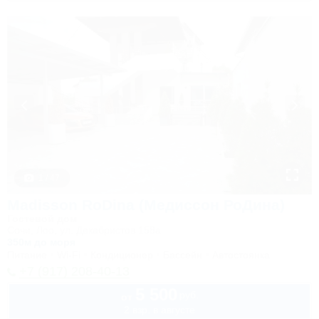
1 / 47
Madisson RoDina (Медиссон РоДина)
Гостевой дом
Сочи, Лоо, ул. Декабристов 158а
350м до моря
Питание
Wi-Fi
Кондиционер
Бассейн
Автостоянка
+7 (917) 208-40-13
5 500
руб.
от
2 взр. в августе