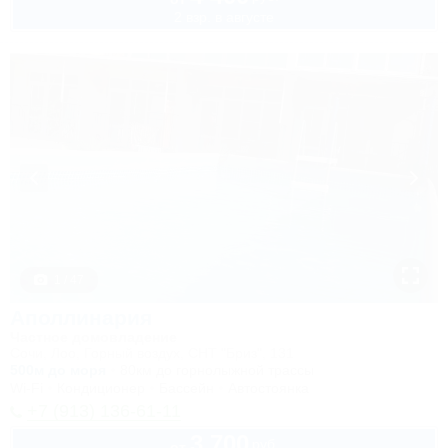
2 взр. в августе
1 / 47
Аполлинария
Частное домовладение
Сочи, Лоо, Горный воздух, СНТ "Бриз", 131
500м до моря
80км до горнолыжной трассы
Wi-Fi
Кондиционер
Бассейн
Автостоянка
+7 (913) 136-61-11
3 700
руб.
от