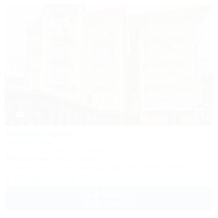
1 / 33
Александрия
Гостевой дом
Сочи, Лазаревское, ул. Победы, 261/4
30м до моря
3км до центра
Питание
Wi-Fi
Кондиционер
Бассейн
Автостоянка
+7 (938) 455-99-77
3 500
руб.
от
2 взр. в августе