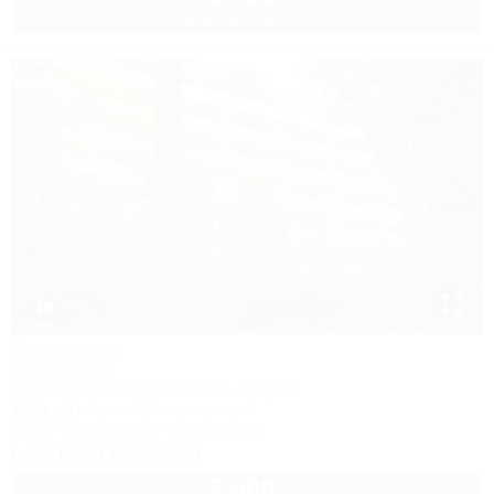
до 6 взр. в августе
1 / 48
Светлана
Апартаменты
Сочи, Курортный проспект, 75, корпус 1
300м до моря
1,7км до центра
Wi-Fi
Кондиционер
Автостоянка
+7 (952) 857-50-50
7 500
руб.
от