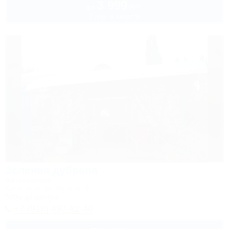
3 999
руб.
от
2 взр. в августе
Зеленая дубрава
Автокемпинг
Сочи, Аше, ул. Репина, 3
389м до центра
+7 (918) 497-82-40