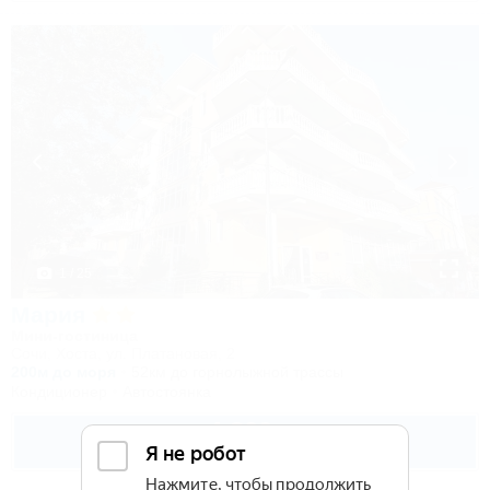
1 / 25
Мария
Мини-гостиница
Сочи, Хоста, ул. Платановая, 2
200м до моря
52км до горнолыжной трассы
Кондиционер
Автостоянка
4 300
руб.
от
2 взр. в августе