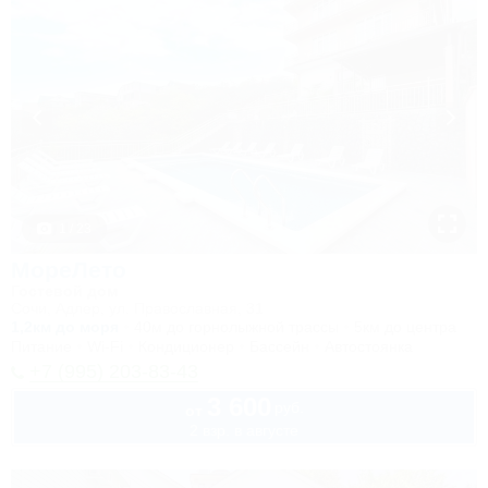
1 / 23
МореЛето
Гостевой дом
Сочи, Адлер, ул. Православная, 31
1,2км до моря
40м до горнолыжной трассы
5км до центра
Питание
Wi-Fi
Кондиционер
Бассейн
Автостоянка
+7 (995) 203-83-43
3 600
руб.
от
2 взр. в августе