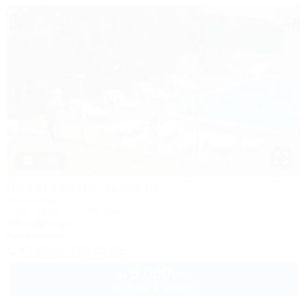
1 / 28
Квартира на Чкалова
Квартира
Сочи, Адлер, ул. Чкалова, 11
300м до моря
Кондиционер
+7 (918) 499-23-05
5 000
руб.
от
до 4 взр. в августе