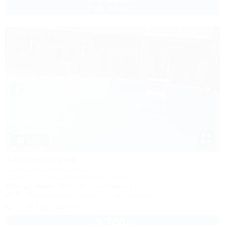
2 взр. в августе
1 / 47
Аполлинария
Частное домовладение
Сочи, Лоо, Горный воздух, СНТ "Бриз", 131
500м до моря
80км до горнолыжной трассы
Wi-Fi
Кондиционер
Бассейн
Автостоянка
+7 (913) 136-61-11
3 700
руб.
от