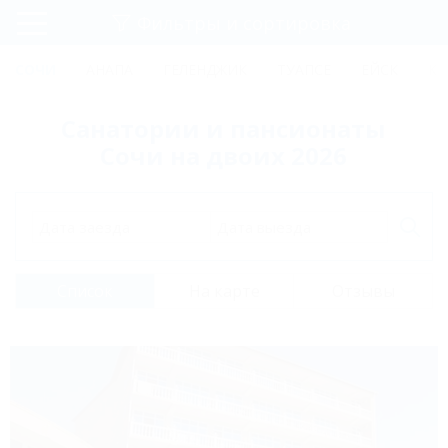
Фильтры и сортировка
Главная
СОЧИ
АНАПА
ГЕЛЕНДЖИК
ТУАПСЕ
ЕЙСК
КР
Регистрация
Санатории и пансионаты
Вход
Сочи на двоих 2026
Дата заезда
Дата выезда
Список
На карте
Отзывы