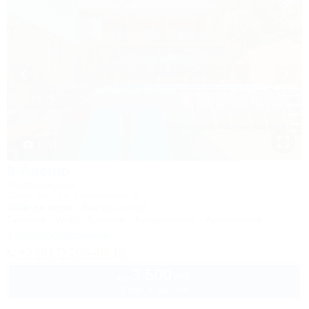
1 / 51
9-Авеню
Гостевой дом
Сочи, Лоо, ул. Енисейская, 9
400м до моря
5км до центра
Питание
Wi-Fi
Бассейн
Кондиционер
Автостоянка
1 спецпредложение
+7 (917) 208-40-13
3 500
руб.
от
2 взр. в августе