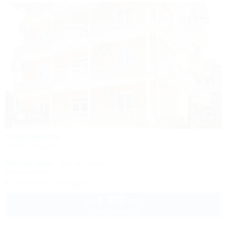
1 / 42
Маргарита
Гостевой дом
Сочи, ул. Полтавская, 21/9
600м до моря
6км до центра
Кондиционер
Показать телефон
4 000
руб.
от
2 взр. в августе