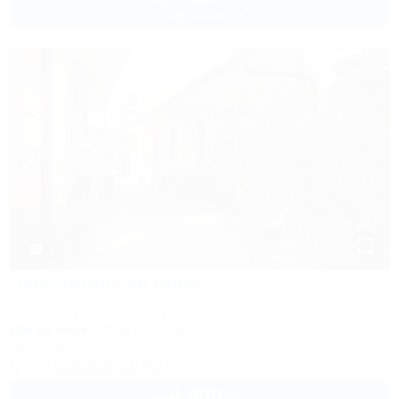
2 взр. в августе
1 / 37
Черноморский бриз
Частный сектор
Сочи, Лазаревское, ул. Ушакова
50м до моря
789м до центра
Wi-Fi
Кондиционер
+7 (918) 900-19-70
4 400
руб.
от