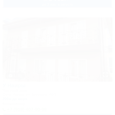
до 3 взр. в августе
1 / 23
У Наиры
Частный дом
Сочи, Адлер, ул. Крупской, 40/3
200м до моря
Кондиционер
+7 (918) 407-90-98