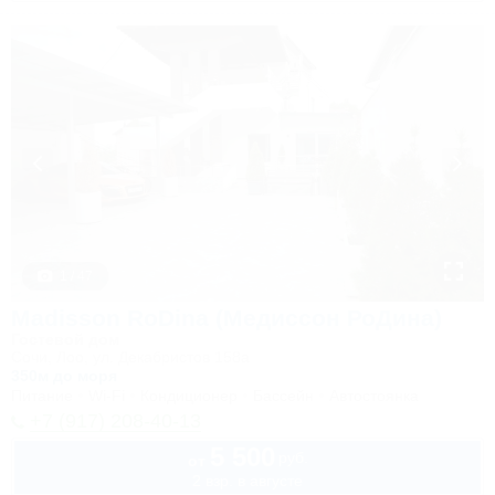
1 / 47
Madisson RoDina (Медиссон РоДина)
Гостевой дом
Сочи, Лоо, ул. Декабристов 158а
350м до моря
Питание
Wi-Fi
Кондиционер
Бассейн
Автостоянка
+7 (917) 208-40-13
5 500
руб.
от
2 взр. в августе