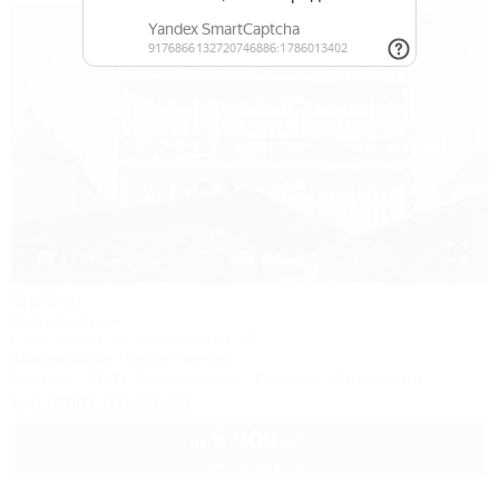
1 / 13
ЭрЭм
Гостевой дом
Сочи, Адлер, ул. Прибрежная, 23
30м до моря
6км до центра
Питание
Wi-Fi
Кондиционер
Бассейн
Автостоянка
8 (800) 101-51-79
5 600
руб.
от
2 взр. в августе