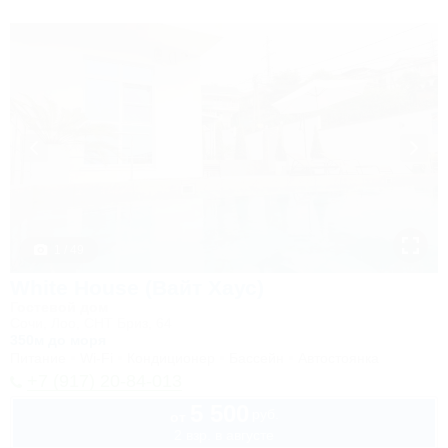
1 / 49
White House (Вайт Хаус)
Гостевой дом
Сочи, Лоо, СНТ Бриз, 64
350м до моря
Питание
Wi-Fi
Кондиционер
Бассейн
Автостоянка
+7 (917) 20-84-013
5 500
руб.
от
2 взр. в августе