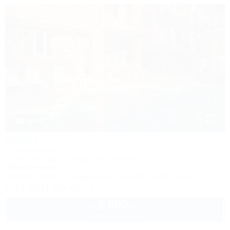
1 / 40
Ирбис
Гостевой дом
Сочи, Лоо, Горный воздух, ул. Пейзажная, 16
350м до моря
Питание
Wi-Fi
Кондиционер
Бассейн
Автостоянка
+7 (917) 208-40-13
6 500
руб.
от
2 взр. в августе