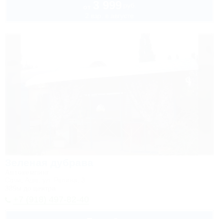
3 999
руб.
от
2 взр. в августе
Зеленая дубрава
Автокемпинг
Сочи, Аше, ул. Репина, 3
389м до центра
+7 (918) 497-82-40