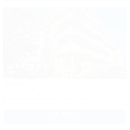
1 / 25
Мария
Мини-гостиница
Сочи, Хоста, ул. Платановая, 2
200м до моря
52км до горнолыжной трассы
Кондиционер
Автостоянка
4 300
руб.
от
2 взр. в августе