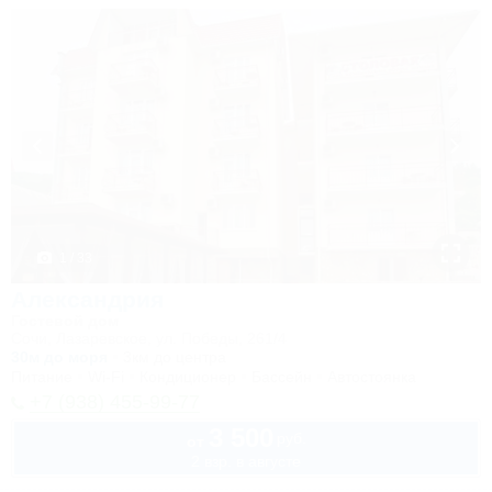
1 / 33
Александрия
Гостевой дом
Сочи, Лазаревское, ул. Победы, 261/4
30м до моря
3км до центра
Питание
Wi-Fi
Кондиционер
Бассейн
Автостоянка
+7 (938) 455-99-77
3 500
руб.
от
2 взр. в августе