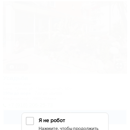
1 / 22
Усадьба
Гостевой дом
Сочи, Адлер, ул. Просвещения, 50а
150м до моря
7км до центра
Кондиционер
Автостоянка
+7 (918) 206-25-73
4 500
руб.
от
2 взр. в августе