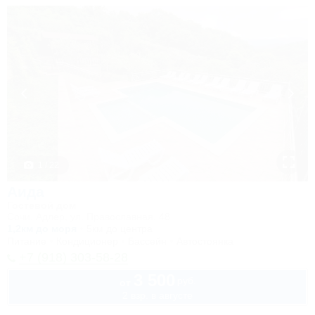
1 / 22
Аида
Гостевой дом
Сочи, Адлер, ул. Православная, 48
1,2км до моря
5км до центра
Питание
Кондиционер
Бассейн
Автостоянка
+7 (918) 303-58-28
3 500
руб.
от
2 взр. в августе