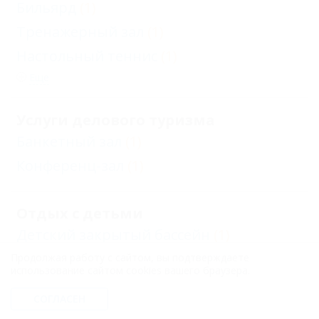
Бильярд
(1)
Тренажерный зал
(1)
Настольный теннис
(1)
Еще
Услуги делового туризма
Банкетный зал
(1)
Конференц-зал
(1)
Отдых с детьми
Детский закрытый бассейн
(1)
Детский открытый бассейн
(1)
Продолжая работу с сайтом, вы подтверждаете
использование сайтом cookies вашего браузера.
Есть условия для отдыха с детьми
(1)
СОГЛАСЕН
Детская комната
(1)