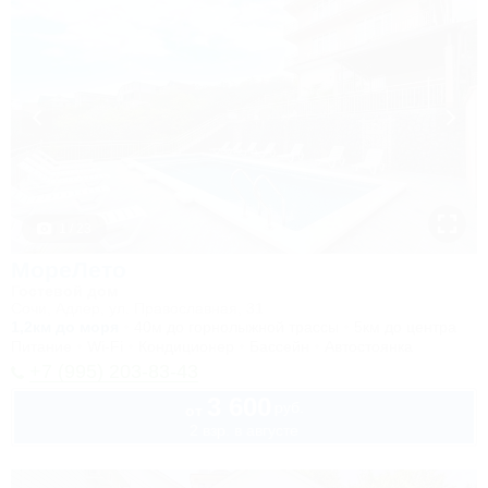
1 / 23
МореЛето
Гостевой дом
Сочи, Адлер, ул. Православная, 31
1,2км до моря
40м до горнолыжной трассы
5км до центра
Питание
Wi-Fi
Кондиционер
Бассейн
Автостоянка
+7 (995) 203-83-43
3 600
руб.
от
2 взр. в августе