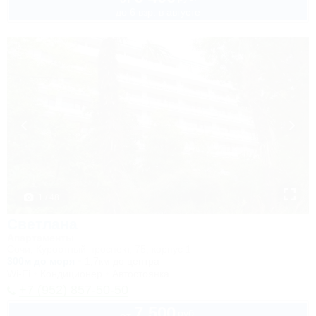
до 6 взр. в августе
1 / 48
Светлана
Апартаменты
Сочи, Курортный проспект, 75, корпус 1
300м до моря
1,7км до центра
Wi-Fi
Кондиционер
Автостоянка
+7 (952) 857-50-50
7 500
руб.
от