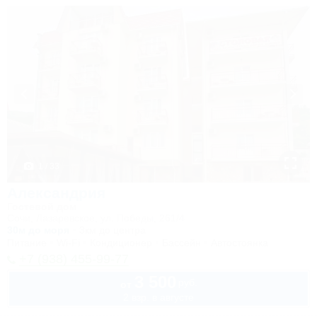
1 / 33
Александрия
Гостевой дом
Сочи, Лазаревское, ул. Победы, 261/4
30м до моря
3км до центра
Питание
Wi-Fi
Кондиционер
Бассейн
Автостоянка
+7 (938) 455-99-77
3 500
руб.
от
2 взр. в августе