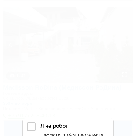
1 / 47
Madisson RoDina (Медиссон РоДина)
Гостевой дом
Сочи, Лоо, ул. Декабристов 158а
350м до моря
Питание
Wi-Fi
Кондиционер
Бассейн
Автостоянка
+7 (917) 208-40-13
5 500
руб.
от
2 взр. в августе