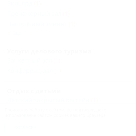
Бильярд
(1)
Тренажерный зал
(1)
Настольный теннис
(1)
Еще
Услуги делового туризма
Банкетный зал
(1)
Конференц-зал
(1)
Отдых с детьми
Детский закрытый бассейн
(1)
Детский открытый бассейн
(1)
Продолжая работу с сайтом, вы подтверждаете
использование сайтом cookies вашего браузера.
Есть условия для отдыха с детьми
(1)
СОГЛАСЕН
Детская комната
(1)