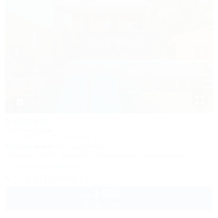
1 / 51
9-Авеню
Гостевой дом
Сочи, Лоо, ул. Енисейская, 9
400м до моря
5км до центра
Питание
Wi-Fi
Бассейн
Кондиционер
Автостоянка
1 спецпредложение
+7 (917) 208-40-13
3 500
руб.
от
2 взр. в августе