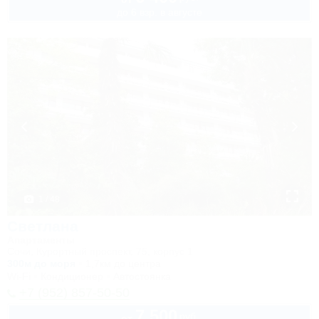
до 6 взр. в августе
1 / 48
Светлана
Апартаменты
Сочи, Курортный проспект, 75, корпус 1
300м до моря
1,7км до центра
Wi-Fi
Кондиционер
Автостоянка
+7 (952) 857-50-50
7 500
руб.
от