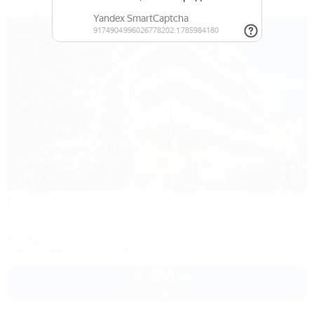
1 / 25
Мария
Мини-гостиница
Сочи, Хоста, ул. Платановая, 2
200м до моря
52км до горнолыжной трассы
Кондиционер
Автостоянка
4 300
руб.
от
2 взр. в августе