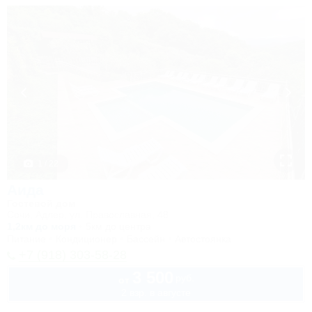
1 / 22
Аида
Гостевой дом
Сочи, Адлер, ул. Православная, 48
1,2км до моря
5км до центра
Питание
Кондиционер
Бассейн
Автостоянка
+7 (918) 303-58-28
3 500
руб.
от
2 взр. в августе