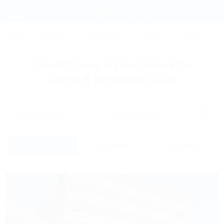
Фильтры и сортировка
Главная
СОЧИ
АНАПА
ГЕЛЕНДЖИК
ТУАПСЕ
ЕЙСК
КР
Регистрация
Санатории и пансионаты
Вход
Сочи в декабре 2026
Дата заезда
Дата выезда
Список
На карте
Отзывы