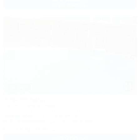
2 взр. в августе
1 / 47
Аполлинария
Частное домовладение
Сочи, Лоо, Горный воздух, СНТ "Бриз", 131
500м до моря
80км до горнолыжной трассы
Wi-Fi
Кондиционер
Бассейн
Автостоянка
+7 (913) 136-61-11
3 700
руб.
от