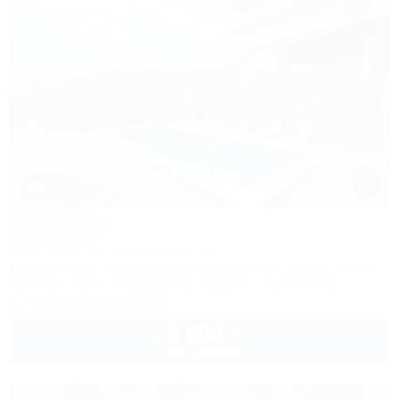
1 / 23
МореЛето
Гостевой дом
Сочи, Адлер, ул. Православная, 31
1,2км до моря
40м до горнолыжной трассы
5км до центра
Питание
Wi-Fi
Кондиционер
Бассейн
Автостоянка
+7 (995) 203-83-43
3 600
руб.
от
2 взр. в августе