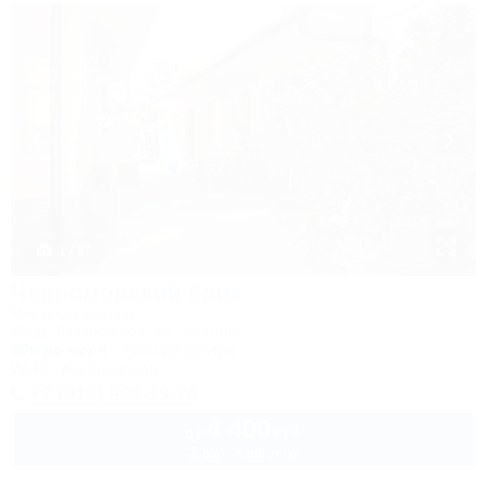
1 / 37
Черноморский бриз
Частный сектор
Сочи, Лазаревское, ул. Ушакова
50м до моря
789м до центра
Wi-Fi
Кондиционер
+7 (918) 900-19-70
4 400
руб.
от
2 взр. в августе