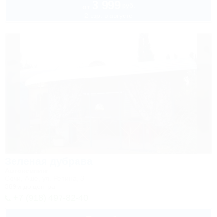
3 999
руб.
от
2 взр. в августе
Зеленая дубрава
Автокемпинг
Сочи, Аше, ул. Репина, 3
389м до центра
+7 (918) 497-82-40