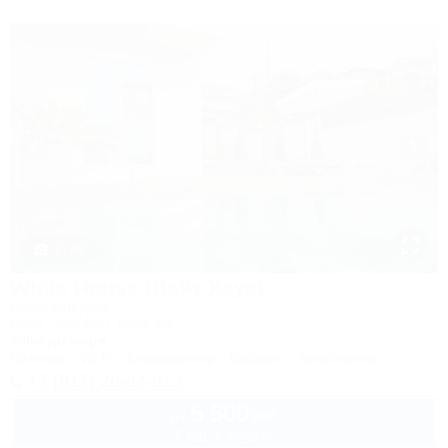
1 / 49
White House (Вайт Хаус)
Гостевой дом
Сочи, Лоо, СНТ Бриз, 64
350м до моря
Питание
Wi-Fi
Кондиционер
Бассейн
Автостоянка
+7 (917) 20-84-013
5 500
руб.
от
2 взр. в августе