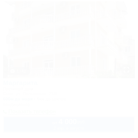
1 / 42
Маргарита
Гостевой дом
Сочи, ул. Полтавская, 21/9
600м до моря
6км до центра
Кондиционер
Показать телефон
4 000
руб.
от
2 взр. в августе