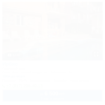
1 / 40
Ирбис
Гостевой дом
Сочи, Лоо, Горный воздух, ул. Пейзажная, 16
350м до моря
Питание
Wi-Fi
Кондиционер
Бассейн
Автостоянка
+7 (917) 208-40-13
6 500
руб.
от
2 взр. в августе