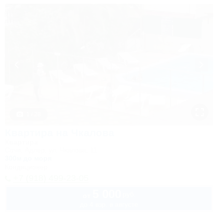
1 / 28
Квартира на Чкалова
Квартира
Сочи, Адлер, ул. Чкалова, 11
300м до моря
Кондиционер
+7 (918) 499-23-05
5 000
руб.
от
до 4 взр. в августе