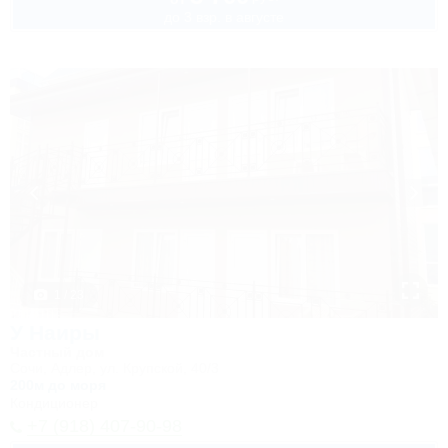
до 3 взр. в августе
1 / 23
У Наиры
Частный дом
Сочи, Адлер, ул. Крупской, 40/3
200м до моря
Кондиционер
+7 (918) 407-90-98