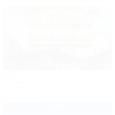
1 / 13
ЭрЭм
Гостевой дом
Сочи, Адлер, ул. Прибрежная, 23
30м до моря
6км до центра
Питание
Wi-Fi
Кондиционер
Бассейн
Автостоянка
8 (800) 101-51-79
5 600
руб.
от
2 взр. в августе