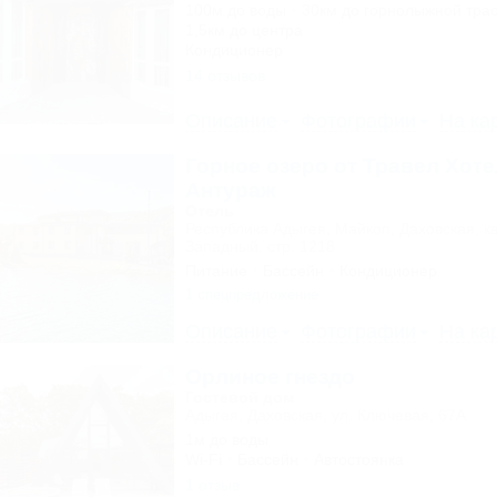
100м до воды
30км до горнолыжной тра
1,5км до центра
Кондиционер
14 отзывов
Описание
Фотографии
На ка
Горное озеро от Травел Хоте
Антураж
Отель
Республика Адыгея, Майкоп, Даховская, к
Западный, стр. 1218
Питание
Бассейн
Кондиционер
1 спецпредложение
Описание
Фотографии
На ка
Орлиное гнездо
Гостевой дом
Адыгея, Даховская, ул. Ключевая, 67А
1м до воды
Wi-Fi
Бассейн
Автостоянка
1 отзыв