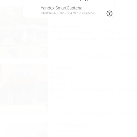
Пикник
Коттедж
Адыгея, Майкоп, Хамышки, ул. Мира, 6с
300м до воды
Wi-Fi
Кондиционер
Автостоянка
Акция "Отдыхай дольше — плати на 10% ме
Описание
Фотографии
На ка
Сияние
Мини-гостиница
Республика Адыгея, г. Майкоп, ул. Гагарин
849м до центра
Питание
Wi-Fi
Кондиционер
Автостоя
1 отзыв
Описание
Фотографии
На ка
OZON Family
Гостевой дом
Адыгея, Майкоп, Гузерипль, ул. Лесная, 4