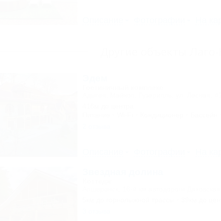
Описание
Фотографии
На ка
Другие объекты Лаго
Эдем
Гостиничный комплекс
Адыгея, Майкоп, Гузерипль, ул. Лесная, 4
416м до центра
Питание
Wi-Fi
Кондиционер
Бассейн
2 отзыва
Описание
Фотографии
На ка
Звездная долина
Коттедж
Апшеронск, 16-й км автодороги Даховская
5км до горнолыжной трассы
39км до цен
3 отзыва