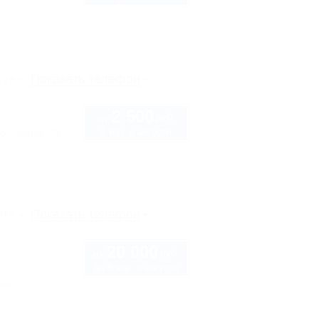
рте
Показать телефон
2 500
руб.
от
2 взр. в августе
охладная, 2в
рте
Показать телефон
20 000
руб.
от
до 8 взр. в августе
нка