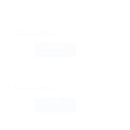
ссы
рте
Показать телефон
лс
5 100
руб.
от
2 взр. в августе
в-л Юго-
рте
Показать телефон
5 000
руб.
от
до 4 взр. в августе