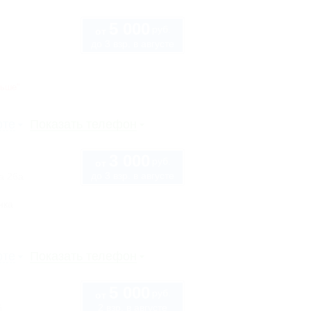
5 000
руб.
от
до 3 взр. в августе
ньше"
рте
Показать телефон
3 000
руб.
от
до 3 взр. в августе
а 26а
нка
рте
Показать телефон
5 000
руб.
от
2 взр. в августе
б