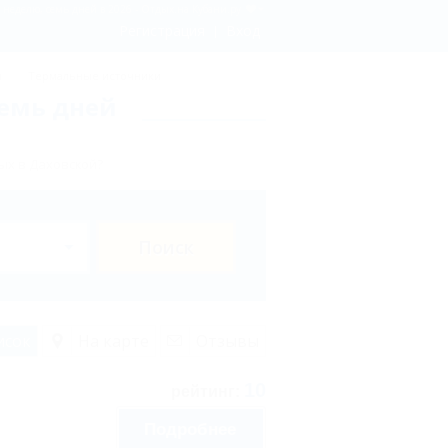
а неделю, семь дней в 2026 - Отдых.на Кубани.ру
Регистрация
Вход
ы
Термальные источники
семь дней
ых в Даховской?
Поиск
исок
На карте
Отзывы
10
рейтинг:
Подробнее