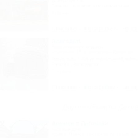
320м до центра
Питание
Кондиционер
Автостоянка
4 отзыва
Описание
Фотографии
На ка
Благодать
База активного отдыха
Апшеронск, 15 км автодороги Даховская -
4км до воды
20м до горнолыжной трасс
Питание
Автостоянка
5 отзывов
Описание
Фотографии
На ка
Другие объекты Дахо
Домики в Лагонаки
Частный дом
Адыгея, Майкоп, Даховская, ул. Гагарина,