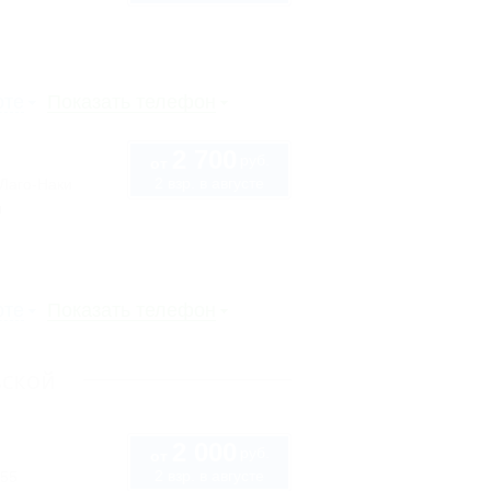
рте
Показать телефон
2 700
руб.
от
2 взр. в августе
 Лаго-Наки
ы
рте
Показать телефон
вской
2 000
руб.
от
2 взр. в августе
 55