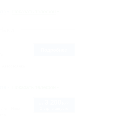
рте
Показать телефон
-Наки
Подробнее
7ж
Автостоянка
рте
Показать телефон
3 200
руб.
от
2 взр. в августе
-Лаго-Наки
тра