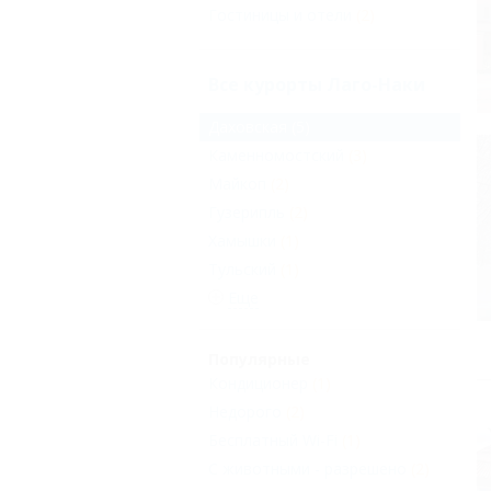
Гостиницы и отели
(2)
Все курорты Лаго-Наки
Даховская
(5)
Каменномостский
(3)
Майкоп
(2)
Гузерипль
(2)
Хамышки
(1)
Тульский
(1)
Еще
Популярные
Кондиционер
(1)
Недорого
(2)
Бесплатный Wi-Fi
(1)
С животными - разрешено
(2)