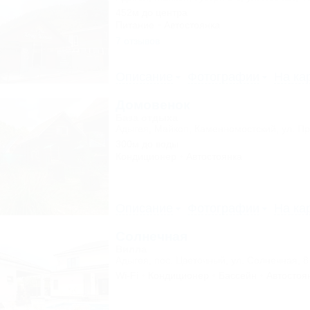
452м до центра
Питание
Автостоянка
7 отзывов
Описание
Фотографии
На ка
Домовенок
База отдыха
Адыгея, Майкоп, Каменномостский, ул. Пр
300м до воды
Кондиционер
Автостоянка
Описание
Фотографии
На ка
Солнечная
Вилла
Адыгея, пос. Цветочный, ул. Солнечная, 8
Wi-Fi
Кондиционер
Бассейн
Автостоя