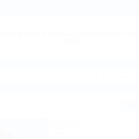
овская: Базы отдыха и дома отдыха Даховской на 7 дней – бронирование без посредников н
ДЖИК
ТУАПСЕ
Ейск
КРАСНОДАР
Крым
Горнолыжные курорт
ыха и дома отдыха Даховской на 
2026
аз и домов отдыха по направлению Даховская. Куда поехать на отд
Сп
Аммонит
Гостевой дом
Адыгея, Майкоп, Даховская, ул. Мира, 7а