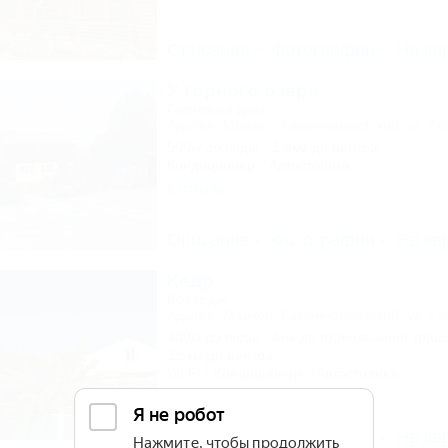
Описание
Фотографии
На ка
У горного озера
Гостевой дом
Адыгея, Майкоп, Каменномостский, ул. Го
500м до воды
1,4км до центра
Кондиционер
Автостоянка
2 отзыва
Описание
Фотографии
На ка
Кедр
Коттедж
Адыгея, Майкоп, Каменномостский, ул. Го
400м до воды
4км до горнолыжной трас
1,5км до центра
Wi-Fi
Кондиционер
Автостоянка
10 отзывов
Описание
Фотографии
На ка