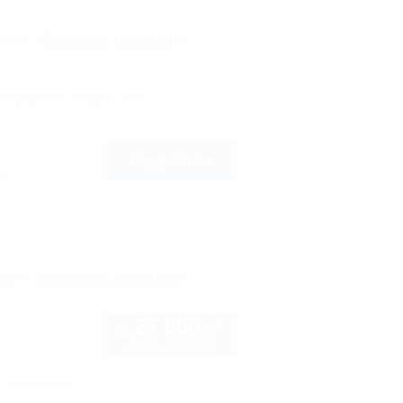
рте
Показать телефон
 края и Адыгеи
Подробнее
8
рте
Показать телефон
27 000
руб.
от
2 взр. в августе
Автостоянка