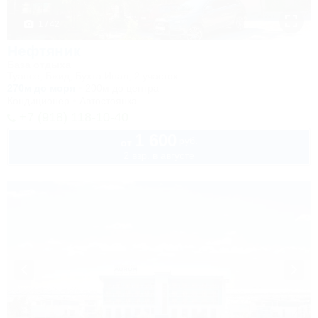
1 / 42
Нефтяник
База отдыха
Туапсе, Бжид, Бухта Инал, 2 участок
270м до моря
200м до центра
Кондиционер
Автостоянка
+7 (918) 118-10-40
1 600
руб.
от
2 взр. в августе