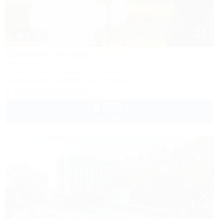
1 / 19
Орлиное Гнездо
Парк отель
Горячий Ключ, Безымянное, урочище Орловая щель
Кондиционер
Бассейн
Автостоянка
+7 (918) 150-01-41
8 000
руб.
от
2 взр. в августе