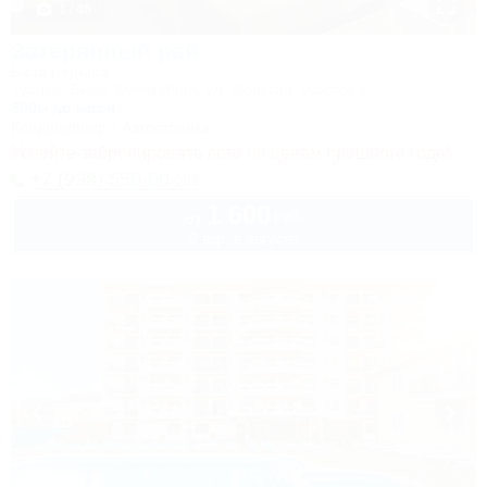
1 / 46
Затерянный рай
База отдыха
Туапсе, Бжид, Бухта Инал, ул. Морская, участок 2
300м до моря
Кондиционер
Автостоянка
Успейте забронировать лето по ценам прошлого года!
+7 (938) 550-00-33
1 600
руб.
от
2 взр. в августе