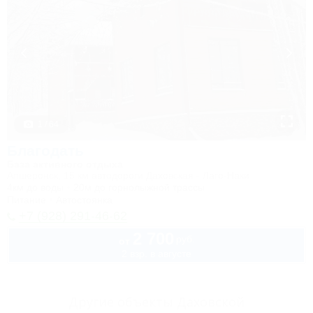
1 / 64
Благодать
База активного отдыха
Апшеронск, 15 км автодороги Даховская - Лаго-Наки
4км до воды
20м до горнолыжной трассы
Питание
Автостоянка
+7 (928) 291-46-62
2 700
руб.
от
2 взр. в августе
Другие объекты Даховской