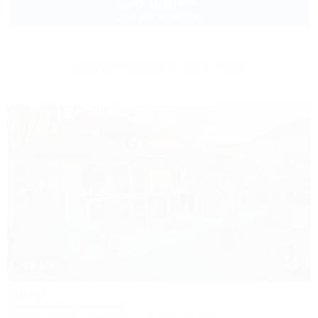
5 000
руб.
от
до 4 взр. в августе
Другие объекты Лаго-Наки
1 / 43
Эдем
Гостиничный комплекс
Адыгея, Майкоп, Гузерипль, ул. Лесная, 47ж