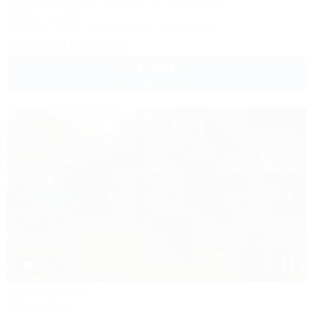
Республика Адыгея, г. Майкоп, ул. Гагарина 26а
849м до центра
Питание
Wi-Fi
Кондиционер
Автостоянка
+7 (905) 406-01-00
3 000
руб.
от
до 3 взр. в августе
1 / 17
Домовенок
База отдыха