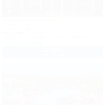
1 / 37
Старинная Анапа
Санаторий & Спа
Анапа, ул. Набережная, 2
50м до моря
715м до центра
Питание
Wi-Fi
Кондиционер
Бассейн
Автостоянка
+7 (86133) 3-22-11
12 000
руб.
от
1 взр. в августе