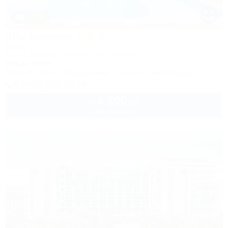
1 / 50
Alfa Summer
Отель
Анапа, Джемете, Пионерский проспект, 257С
50м до моря
Питание
Wi-Fi
Кондиционер
Бассейн
Автостоянка
8 (800) 201-55-58
4 200
руб.
от
2 взр. в августе