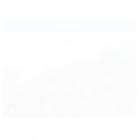
Кондиционер
Автостоянка
+7 (909) 453-11-13
Подробнее
1 / 47
OZON Family
Гостевой дом
Адыгея, Майкоп, Гузерипль, ул. Лесная, 4б
452м до центра