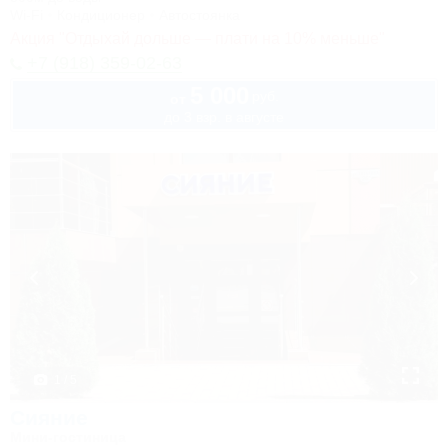
Wi-Fi
Кондиционер
Автостоянка
Акция "Отдыхай дольше — плати на 10% меньше"
+7 (918) 359-02-63
5 000
руб.
от
до 3 взр. в августе
1 / 5
Сияние
Мини-гостиница