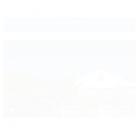
Питание
Автостоянка
+7 (918) 925-94-31
5 000
руб.
от
2 взр. в августе
1 / 33
Кедр
Коттедж
Адыгея, Майкоп, Каменномостский, ул. Гоголя, 17
400м до воды
4км до горнолыжной трассы
1,5км до центра