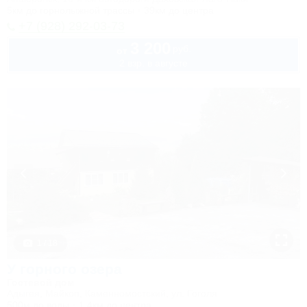
5км до горнолыжной трассы
39км до центра
+7 (928) 292-03-73
3 200
руб.
от
2 взр. в августе
1 / 18
У горного озера
Гостевой дом
Адыгея, Майкоп, Каменномостский, ул. Гоголя
500м до воды
1,4км до центра