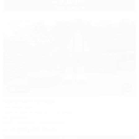
5 100
руб.
от
2 взр. в августе
1 / 46
Орлиное гнездо
Гостевой дом
Адыгея, Даховская, ул. Ключевая, 67А
1м до воды
Wi-Fi
Бассейн
Автостоянка
+7 (938) 467-35-65