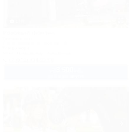
1 / 37
Розовый фонтан
Гостевой дом
Анапа, Джемете, ул. Морская, 18
50м до моря
Wi-Fi
Кондиционер
Автостоянка
+7 (918) 434-33-56
3 500
руб.
от
до 3 взр. в августе