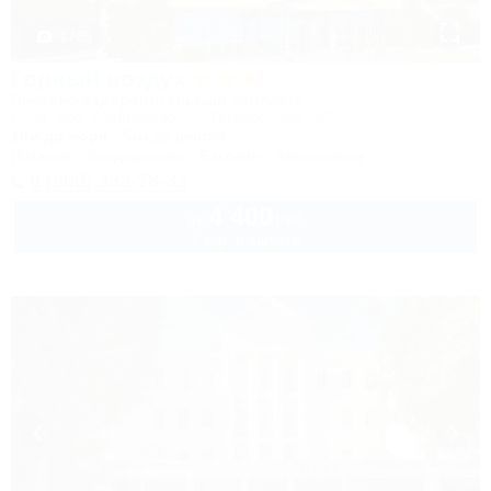
1 / 85
Горный воздух
Лечебно-оздоровительный комплекс
Сочи, Лоо, Атарбеково, ул. Таганрогская, 4/3
10м до моря
5км до центра
Питание
Кондиционер
Бассейн
Автостоянка
8 (800) 333-78-33
4 400
руб.
от
1 взр. в августе