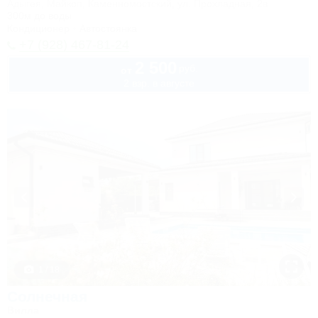
Адыгея, Майкоп, Каменномостский, ул. Прохладная, 2в
300м до воды
Кондиционер
Автостоянка
+7 (928) 467-81-24
2 500
руб.
от
2 взр. в августе
1 / 18
Солнечная
Вилла