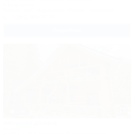
416м до центра
Питание
Wi-Fi
Кондиционер
Бассейн
Автостоянка
+7 (952) 986-37-77
Подробнее
1 / 60
Звездная долина
Коттедж
Апшеронск, 16-й км автодороги Даховская-Лаго-Наки