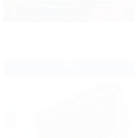
1 / 40
Мечта
Гостевой дом
Геленджик, Дивноморское, ул. Кирова, 7б
150м до моря
574м до центра
Wi-Fi
Кондиционер
Бассейн
Автостоянка
+7 (918) 396-19-33
6 000
руб.
от
2 взр. в августе