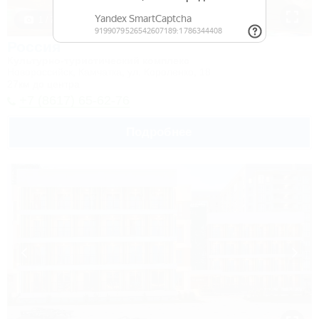
1 / 7
Россия
Культурно-туристический комплекс
Новороссийск, Камчатка, ул. Короленко, 18
27км до центра
+7 (8617) 65-62-76
Подробнее