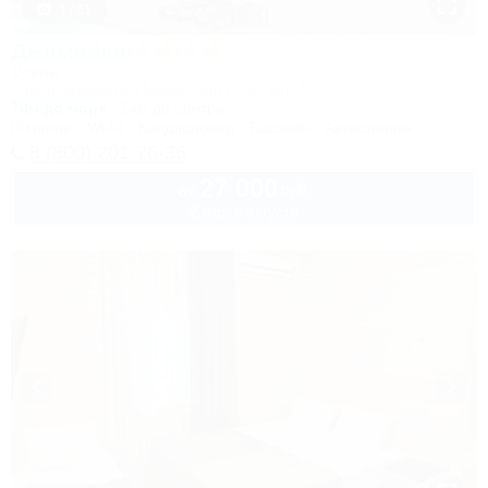
1 / 31
Джамайка
Отель
Анапа, Джемете, Пионерский проспект, 47
70м до моря
5км до центра
Питание
Wi-Fi
Кондиционер
Бассейн
Автостоянка
8 (800) 201-76-36
27 000
руб.
от
2 взр. в августе