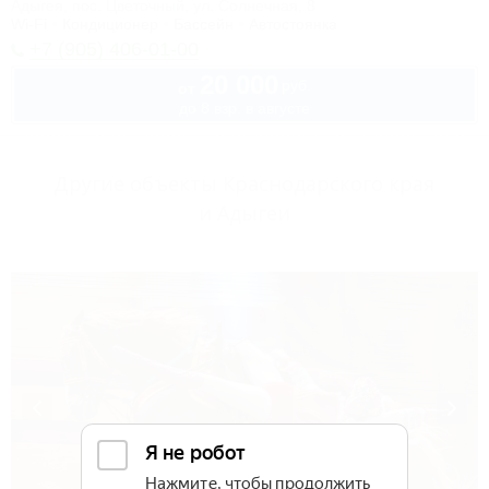
Адыгея, пос. Цветочный, ул. Солнечная, 8
Wi-Fi
Кондиционер
Бассейн
Автостоянка
+7 (905) 406-01-00
20 000
руб.
от
до 8 взр. в августе
Другие объекты Краснодарского края
и Адыгеи