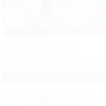
1 / 46
Затерянный рай
База отдыха
Туапсе, Бжид, Бухта Инал, ул. Морская, участок 2
300м до моря
Кондиционер
Автостоянка
Успейте забронировать лето по ценам прошлого года!
+7 (938) 550-00-33
1 600
руб.
от
2 взр. в августе