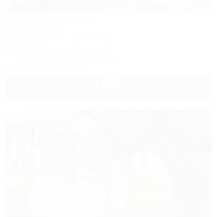
1 / 37
Розовый фонтан
Гостевой дом
Анапа, Джемете, ул. Морская, 18
50м до моря
Wi-Fi
Кондиционер
Автостоянка
+7 (918) 434-33-56
3 500
руб.
от
до 3 взр. в августе