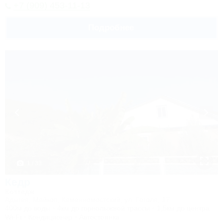
+7 (909) 453-11-13
Подробнее
1 / 33
Кедр
Коттедж
Адыгея, Майкоп, Каменномостский, ул. Гоголя, 17
400м до воды
4км до горнолыжной трассы
1,5км до центра
Wi-Fi
Кондиционер
Автостоянка