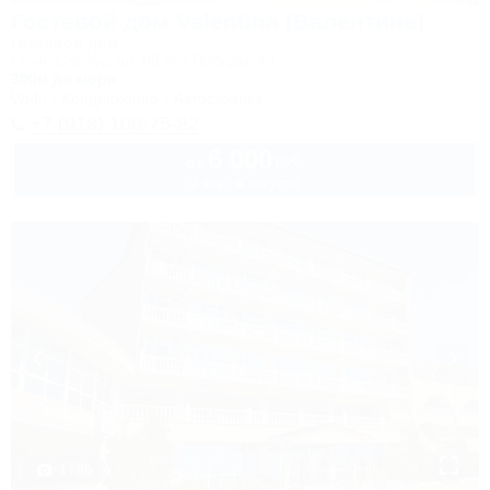
Гостевой дом Valentina (Валентина)
Гостевой дом
Сочи, Сириус, ул. 65 лет Победы, 49
300м до моря
Wi-Fi
Кондиционер
Автостоянка
+7 (918) 108-75-82
6 000
руб.
от
2 взр. в августе
1 / 85