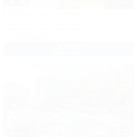
1 / 19
Орлиное Гнездо
Парк отель
Горячий Ключ, Безымянное, урочище Орловая щель
Кондиционер
Бассейн
Автостоянка
+7 (918) 150-01-41
8 000
руб.
от
2 взр. в августе
1 / 25