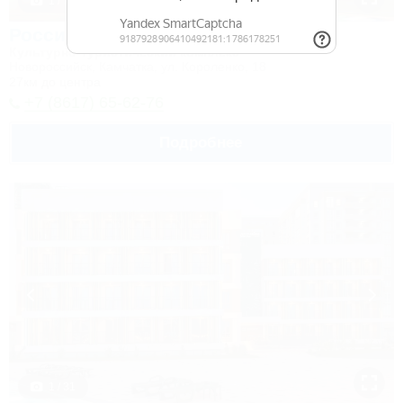
1 / 7
Россия
Культурно-туристический комплекс
Новороссийск, Камчатка, ул. Короленко, 18
27км до центра
+7 (8617) 65-62-76
Подробнее
1 / 31