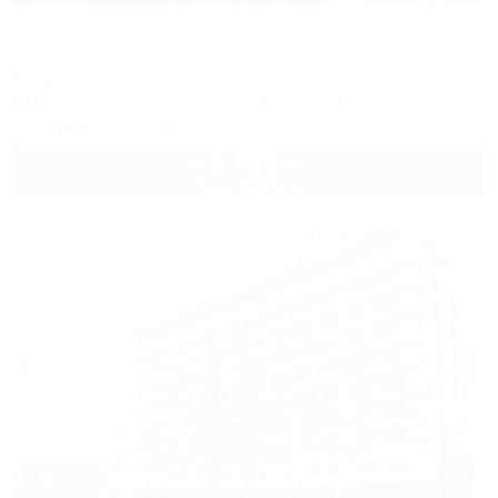
Мечта
Гостевой дом
Геленджик, Дивноморское, ул. Кирова, 7б
150м до моря
574м до центра
Wi-Fi
Кондиционер
Бассейн
Автостоянка
+7 (918) 396-19-33
6 000
руб.
от
2 взр. в августе
1 / 40