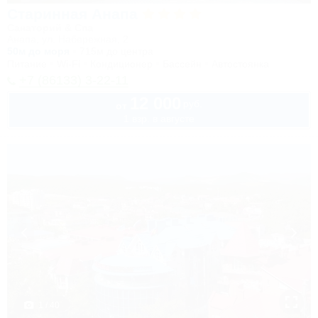
Старинная Анапа
Санаторий & Спа
Анапа, ул. Набережная, 2
50м до моря
715м до центра
Питание
Wi-Fi
Кондиционер
Бассейн
Автостоянка
+7 (86133) 3-22-11
12 000
руб.
от
1 взр. в августе
1 / 40