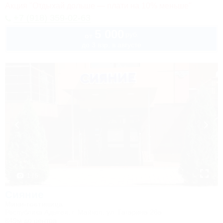
Акция "Отдыхай дольше — плати на 10% меньше"
+7 (918) 359-02-63
5 000
руб.
от
до 3 взр. в августе
1 / 5
Сияние
Мини-гостиница
Республика Адыгея, г. Майкоп, ул. Гагарина 26а
849м до центра