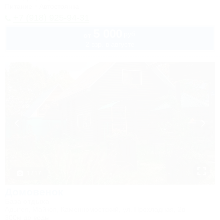
Питание
Автостоянка
+7 (918) 925-94-31
5 000
руб.
от
2 взр. в августе
1 / 17
Домовенок
База отдыха
Адыгея, Майкоп, Каменномостский, ул. Прохладная, 2в
300м до воды