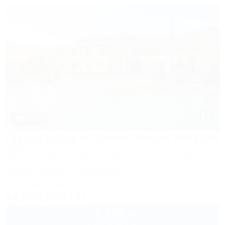
1 / 32
Горное озеро от Травел Хотелс Антураж
Отель
Республика Адыгея, Майкоп, Даховская, кв-л Юго-Западный,
стр. 1218
Питание
Бассейн
Кондиционер
1 спецпредложение
8 (800) 500-54-31
5 100
руб.
от
2 взр. в августе