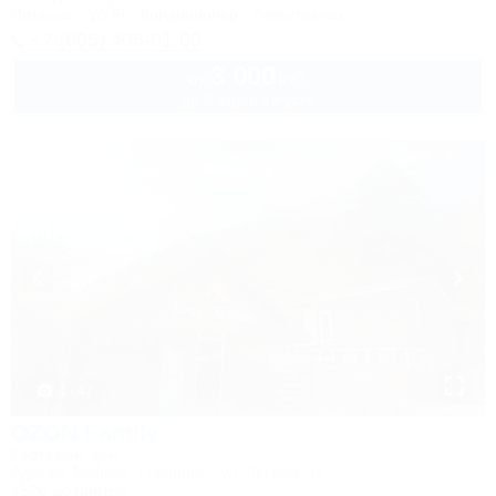
Питание
Wi-Fi
Кондиционер
Автостоянка
+7 (905) 406-01-00
3 000
руб.
от
до 3 взр. в августе
1 / 47
OZON Family
Гостевой дом
Адыгея, Майкоп, Гузерипль, ул. Лесная, 4б
452м до центра