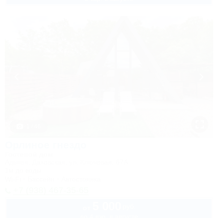
1 / 46
Орлиное гнездо
Гостевой дом
Адыгея, Даховская, ул. Ключевая, 67А
1м до воды
Wi-Fi
Бассейн
Автостоянка
+7 (938) 467-35-65
5 000
руб.
от
до 4 взр. в августе