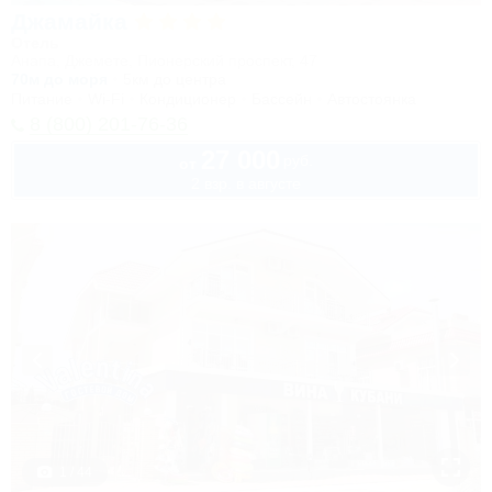
Джамайка
Отель
Анапа, Джемете, Пионерский проспект, 47
70м до моря
5км до центра
Питание
Wi-Fi
Кондиционер
Бассейн
Автостоянка
8 (800) 201-76-36
27 000
руб.
от
2 взр. в августе
1 / 44