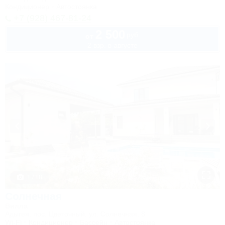
Кондиционер
Автостоянка
+7 (928) 467-81-24
2 500
руб.
от
2 взр. в августе
1 / 18
Солнечная
Вилла
Адыгея, пос. Цветочный, ул. Солнечная, 8
Wi-Fi
Кондиционер
Бассейн
Автостоянка