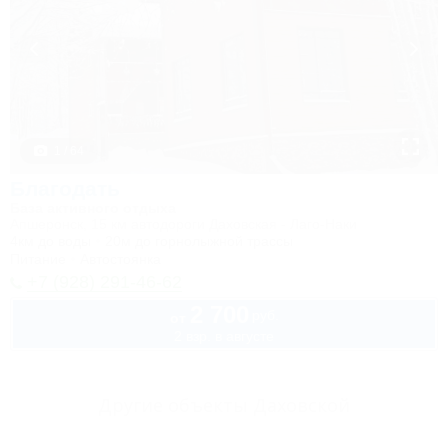
1 / 64
Благодать
База активного отдыха
Апшеронск, 15 км автодороги Даховская - Лаго-Наки
4км до воды
20м до горнолыжной трассы
Питание
Автостоянка
+7 (928) 291-46-62
2 700
руб.
от
2 взр. в августе
Другие объекты Даховской