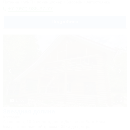
Питание
Wi-Fi
Кондиционер
Бассейн
Автостоянка
+7 (952) 986-37-77
Подробнее
1 / 60
Звездная долина
Коттедж
Апшеронск, 16-й км автодороги Даховская-Лаго-Наки
5км до горнолыжной трассы
39км до центра