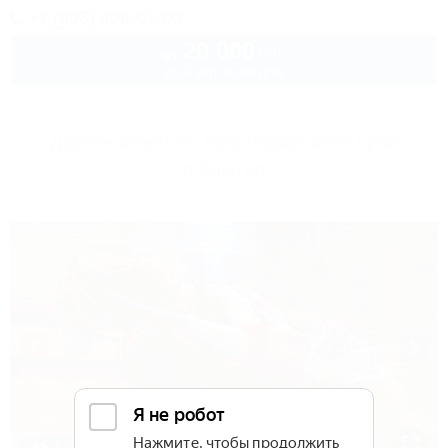
+7 (905) 406-01-00
20 000
руб.
от
до 8 взр. в августе
Другие объекты Краснодарского края
и Адыгеи