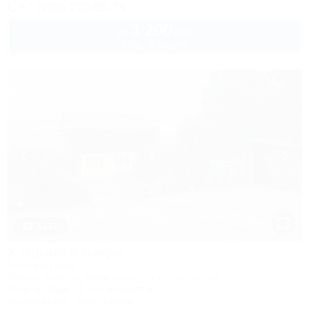
+7 (928) 292-03-73
3 200
руб.
от
2 взр. в августе
1 / 18
У горного озера
Гостевой дом
Адыгея, Майкоп, Каменномостский, ул. Гоголя
500м до воды
1,4км до центра
Кондиционер
Автостоянка