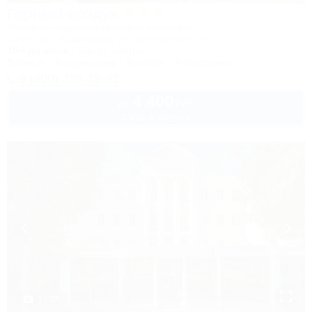
Горный воздух
Лечебно-оздоровительный комплекс
Сочи, Лоо, Атарбеково, ул. Таганрогская, 4/3
10м до моря
5км до центра
Питание
Кондиционер
Бассейн
Автостоянка
8 (800) 333-78-33
4 400
руб.
от
1 взр. в августе
1 / 37