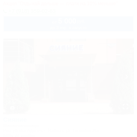
Акция "Отдыхай дольше — плати на 10% меньше"
+7 (918) 359-02-63
5 000
руб.
от
до 3 взр. в августе
1 / 5
Сияние
Мини-гостиница
Республика Адыгея, г. Майкоп, ул. Гагарина 26а
849м до центра