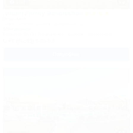
1 / 23
Aurum Family Resort&Spa
Отель&SPA
Анапа, Благовещенская, Прибрежная, 27
100м до моря
Питание
Wi-Fi
Кондиционер
Бассейн
Автостоянка
+7 (86133) 9-79-93
Подробнее