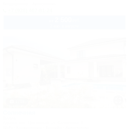
Кондиционер
Автостоянка
+7 (928) 467-81-24
2 500
руб.
от
2 взр. в августе
1 / 18
Солнечная
Вилла
Адыгея, пос. Цветочный, ул. Солнечная, 8
Wi-Fi
Кондиционер
Бассейн
Автостоянка