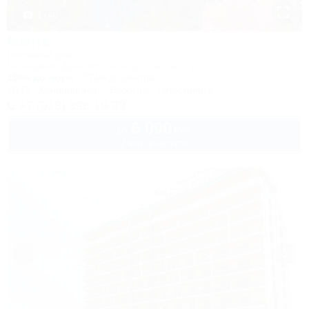
1 / 40
Мечта
Гостевой дом
Геленджик, Дивноморское, ул. Кирова, 7б
150м до моря
574м до центра
Wi-Fi
Кондиционер
Бассейн
Автостоянка
+7 (918) 396-19-33
6 000
руб.
от
2 взр. в августе