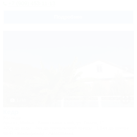
+7 (909) 453-11-13
Подробнее
1 / 33
Кедр
Коттедж
Адыгея, Майкоп, Каменномостский, ул. Гоголя, 17
400м до воды
4км до горнолыжной трассы
1,5км до центра
Wi-Fi
Кондиционер
Автостоянка