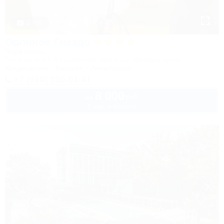
1 / 19
Орлиное Гнездо
Парк отель
Горячий Ключ, Безымянное, урочище Орловая щель
Кондиционер
Бассейн
Автостоянка
+7 (918) 150-01-41
8 000
руб.
от
2 взр. в августе