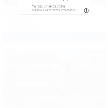
1 / 7
Россия
Культурно-туристический комплекс
Новороссийск, Камчатка, ул. Короленко, 18
27км до центра
+7 (8617) 65-62-76
Подробнее
1 / 31