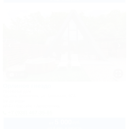
1 / 46
Орлиное гнездо
Гостевой дом
Адыгея, Даховская, ул. Ключевая, 67А
1м до воды
Wi-Fi
Бассейн
Автостоянка
+7 (938) 467-35-65
5 000
руб.
от
до 4 взр. в августе