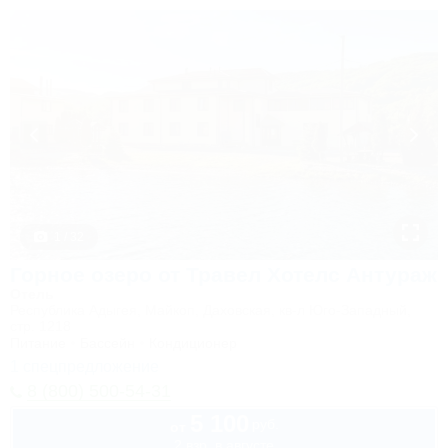
1 / 32
Горное озеро от Травел Хотелс Антураж
Отель
Республика Адыгея, Майкоп, Даховская, кв-л Юго-Западный,
стр. 1218
Питание
Бассейн
Кондиционер
1 спецпредложение
8 (800) 500-54-31
5 100
руб.
от
2 взр. в августе