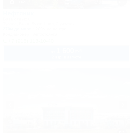
1 / 42
Нефтяник
База отдыха
Туапсе, Бжид, Бухта Инал, 2 участок
270м до моря
200м до центра
Кондиционер
Автостоянка
+7 (918) 118-10-40
1 600
руб.
от
2 взр. в августе