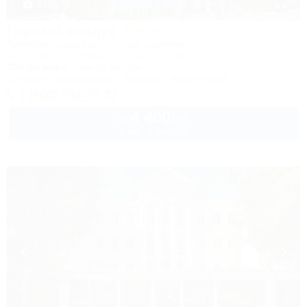
1 / 85
Горный воздух
Лечебно-оздоровительный комплекс
Сочи, Лоо, Атарбеково, ул. Таганрогская, 4/3
10м до моря
5км до центра
Питание
Кондиционер
Бассейн
Автостоянка
8 (800) 333-78-33
4 400
руб.
от
1 взр. в августе