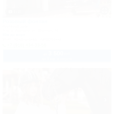
1 / 37
Розовый фонтан
Гостевой дом
Анапа, Джемете, ул. Морская, 18
50м до моря
Wi-Fi
Кондиционер
Автостоянка
+7 (918) 434-33-56
3 500
руб.
от
до 3 взр. в августе