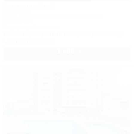
Затерянный рай
База отдыха
Туапсе, Бжид, Бухта Инал, ул. Морская, участок 2
300м до моря
Кондиционер
Автостоянка
Успейте забронировать лето по ценам прошлого года!
+7 (938) 550-00-33
1 600
руб.
от
2 взр. в августе