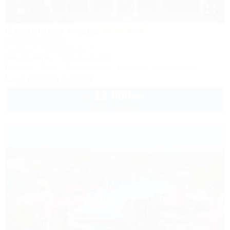
1 / 37
Старинная Анапа
Санаторий & Спа
Анапа, ул. Набережная, 2
50м до моря
715м до центра
Питание
Wi-Fi
Кондиционер
Бассейн
Автостоянка
+7 (86133) 3-22-11
12 000
руб.
от
1 взр. в августе