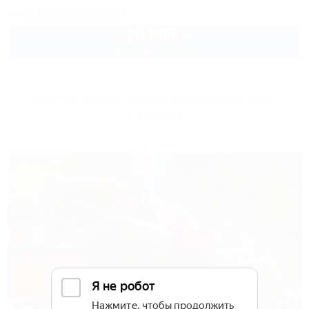
+7 (905) 406-01-00
20 000
руб.
от
до 8 взр. в августе
Другие объекты Краснодарского края
и Адыгеи