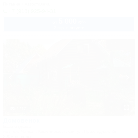
Питание
Автостоянка
+7 (918) 925-94-31
5 000
руб.
от
2 взр. в августе
1 / 17
Домовенок
База отдыха
Адыгея, Майкоп, Каменномостский, ул. Прохладная, 2в
300м до воды