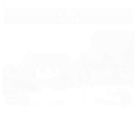
+7 (928) 292-03-73
3 200
руб.
от
2 взр. в августе
1 / 18
У горного озера
Гостевой дом
Адыгея, Майкоп, Каменномостский, ул. Гоголя
500м до воды
1,4км до центра
Кондиционер
Автостоянка