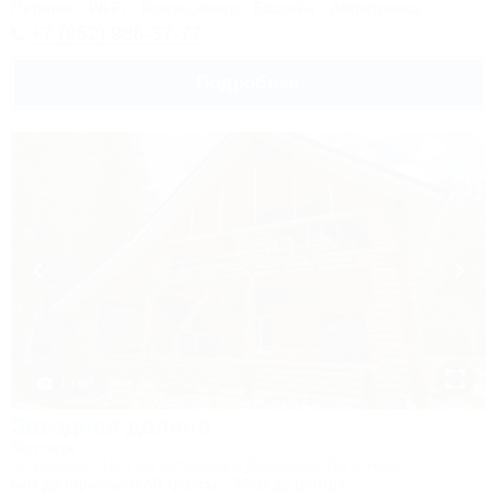
Питание
Wi-Fi
Кондиционер
Бассейн
Автостоянка
+7 (952) 986-37-77
Подробнее
1 / 60
Звездная долина
Коттедж
Апшеронск, 16-й км автодороги Даховская-Лаго-Наки
5км до горнолыжной трассы
39км до центра