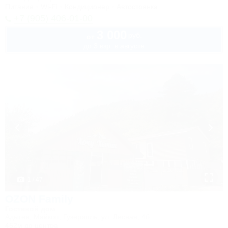
Питание
Wi-Fi
Кондиционер
Автостоянка
+7 (905) 406-01-00
3 000
руб.
от
до 3 взр. в августе
1 / 47
OZON Family
Гостевой дом
Адыгея, Майкоп, Гузерипль, ул. Лесная, 4б
452м до центра