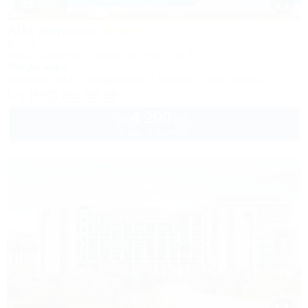
1 / 50
Alfa Summer
Отель
Анапа, Джемете, Пионерский проспект, 257С
50м до моря
Питание
Wi-Fi
Кондиционер
Бассейн
Автостоянка
8 (800) 201-55-58
4 200
руб.
от
2 взр. в августе