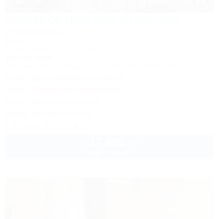
1 / 25
SUNPARCO Hotel Ultra all inclusive
(Санпарко)
Отель
Анапа, Пионерский проспект, 12
150м до моря
Питание
Wi-Fi
Кондиционер
Бассейн
Автостоянка
Акция "День рождения на море!"
Акция "Длительное проживание"
Акция "Постоянные гости"
Акция "Выгодный сезон"
8 (800) 301-17-82
17 800
руб.
от
2 взр. в августе