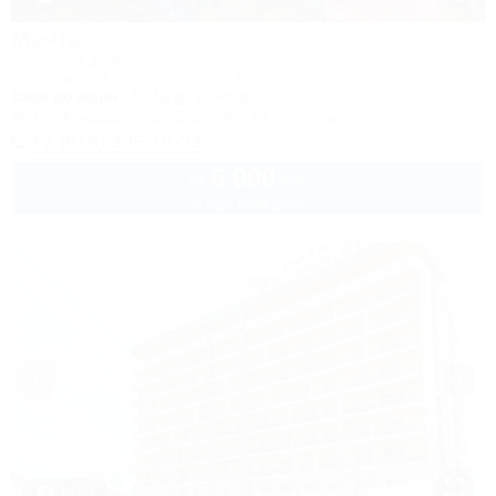
Мечта
Гостевой дом
Геленджик, Дивноморское, ул. Кирова, 7б
150м до моря
574м до центра
Wi-Fi
Кондиционер
Бассейн
Автостоянка
+7 (918) 396-19-33
6 000
руб.
от
2 взр. в августе
1 / 40