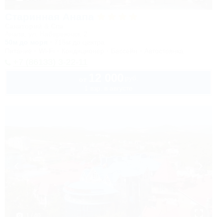
Старинная Анапа
Санаторий & Спа
Анапа, ул. Набережная, 2
50м до моря
715м до центра
Питание
Wi-Fi
Кондиционер
Бассейн
Автостоянка
+7 (86133) 3-22-11
12 000
руб.
от
1 взр. в августе
1 / 40