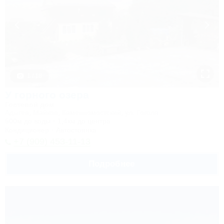
1 / 18
У горного озера
Гостевой дом
Адыгея, Майкоп, Каменномостский, ул. Гоголя
500м до воды
1,4км до центра
Кондиционер
Автостоянка
+7 (909) 453-11-13
Подробнее