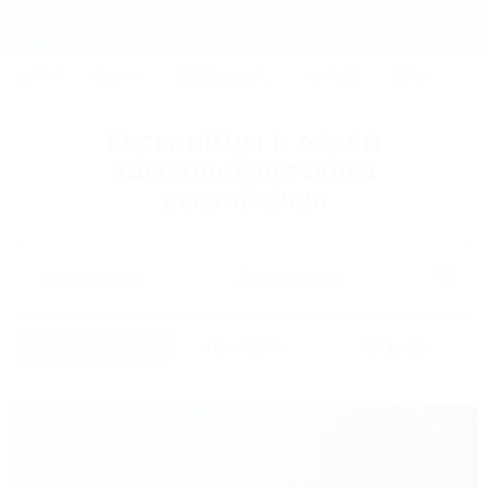
Фильтры и сортировка
Главная
СОЧИ
АНАПА
ГЕЛЕНДЖИК
ТУАПСЕ
ЕЙСК
КР
Регистрация
Гостиницы и отели
Вход
Каменномостского
весной 2026
Дата заезда
Дата выезда
Список
На карте
Отзывы