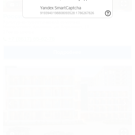
1 / 7
Россия
Культурно-туристический комплекс
Новороссийск, Камчатка, ул. Короленко, 18
27км до центра
+7 (8617) 65-62-76
Подробнее
1 / 31