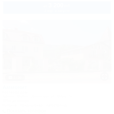
3 200
руб.
от
2 взр. в августе
1 / 30
Аммонит
Гостевой дом
Адыгея, Майкоп, Даховская, ул. Мира, 7а
320м до центра
Питание
Кондиционер
Автостоянка
Показать телефон