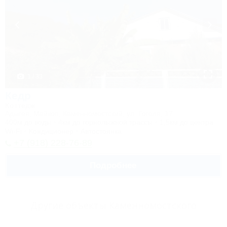
1 / 33
Кедр
Коттедж
Адыгея, Майкоп, Каменномостский, ул. Гоголя, 17
400м до воды
4км до горнолыжной трассы
1,5км до центра
Wi-Fi
Кондиционер
Автостоянка
+7 (918) 228-76-89
Подробнее
Другие объекты Каменномостского