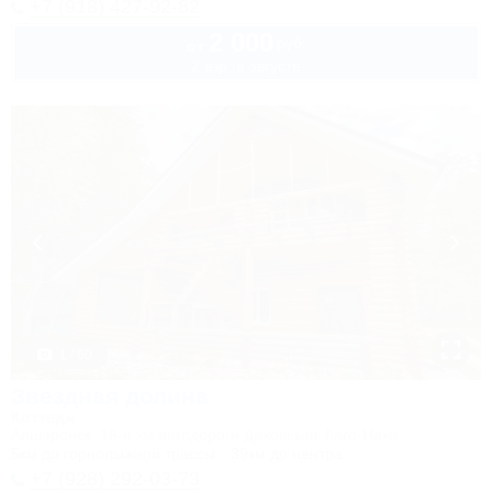
+7 (918) 427-92-82
2 000
руб.
от
2 взр. в августе
1 / 60
Звездная долина
Коттедж
Апшеронск, 16-й км автодороги Даховская-Лаго-Наки
5км до горнолыжной трассы
39км до центра
+7 (928) 292-03-73