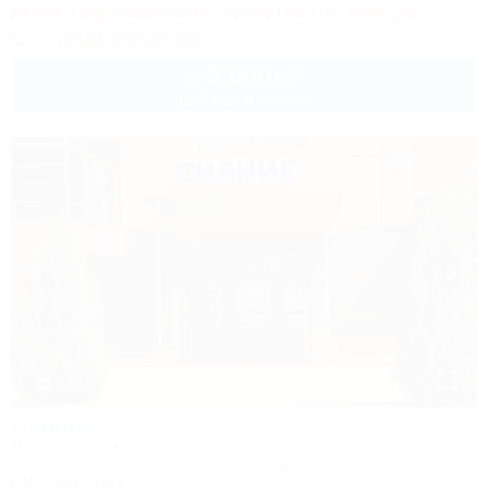
Акция "Отдыхай дольше — плати на 10% меньше"
+7 (918) 359-02-63
5 000
руб.
от
до 3 взр. в августе
1 / 5
Сияние
Мини-гостиница
Республика Адыгея, г. Майкоп, ул. Гагарина 26а
849м до центра