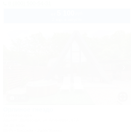
8 (800) 500-54-31
5 100
руб.
от
2 взр. в августе
1 / 46
Орлиное гнездо
Гостевой дом
Адыгея, Даховская, ул. Ключевая, 67А
1м до воды
Wi-Fi
Бассейн
Автостоянка