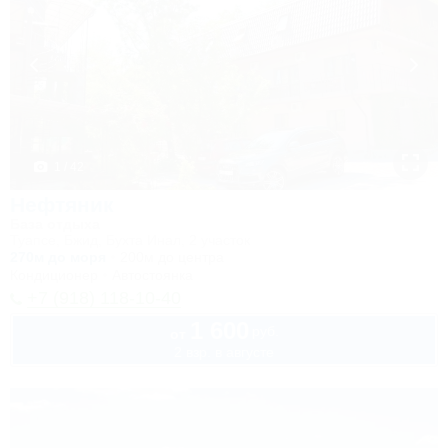
1 / 42
Нефтяник
База отдыха
Туапсе, Бжид, Бухта Инал, 2 участок
270м до моря
200м до центра
Кондиционер
Автостоянка
+7 (918) 118-10-40
1 600
руб.
от
2 взр. в августе