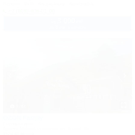
Питание
Wi-Fi
Кондиционер
Автостоянка
+7 (905) 406-01-00
3 000
руб.
от
до 3 взр. в августе
1 / 47
OZON Family
Гостевой дом
Адыгея, Майкоп, Гузерипль, ул. Лесная, 4б
452м до центра