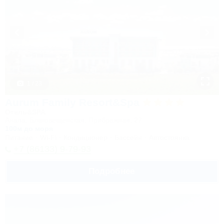
1 / 23
Aurum Family Resort&Spa
Отель&SPA
Анапа, Благовещенская, Прибрежная, 27
100м до моря
Питание
Wi-Fi
Кондиционер
Бассейн
Автостоянка
+7 (86133) 9-79-93
Подробнее