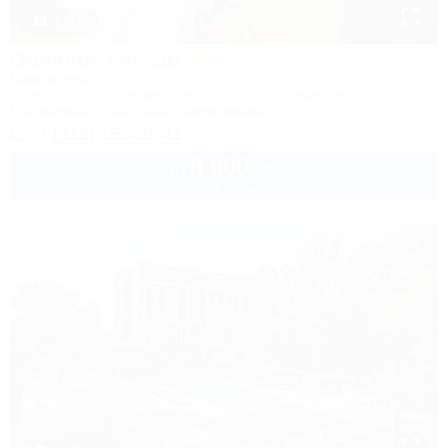
1 / 19
Орлиное Гнездо
Парк отель
Горячий Ключ, Безымянное, урочище Орловая щель
Кондиционер
Бассейн
Автостоянка
+7 (918) 150-01-41
8 000
руб.
от
2 взр. в августе