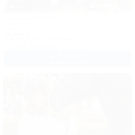
1 / 37
Розовый фонтан
Гостевой дом
Анапа, Джемете, ул. Морская, 18
50м до моря
Wi-Fi
Кондиционер
Автостоянка
+7 (918) 434-33-56
3 500
руб.
от
до 3 взр. в августе