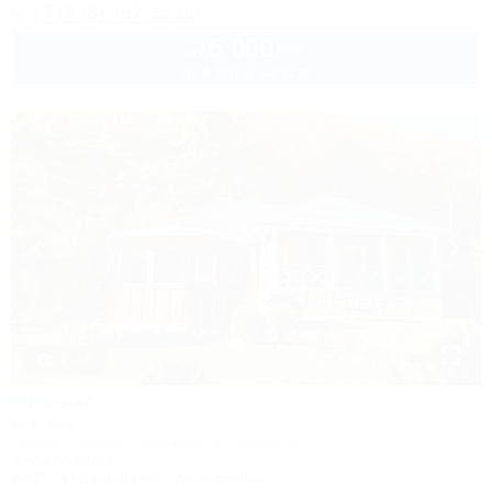
+7 (938) 467-35-65
5 000
руб.
от
до 4 взр. в августе
1 / 16
Пикник
Коттедж
Адыгея, Майкоп, Хамышки, ул. Мира, 6с
300м до воды
Wi-Fi
Кондиционер
Автостоянка