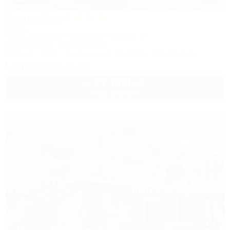
Джамайка
Отель
Анапа, Джемете, Пионерский проспект, 47
70м до моря
5км до центра
Питание
Wi-Fi
Кондиционер
Бассейн
Автостоянка
8 (800) 201-76-36
27 000
руб.
от
2 взр. в августе
1 / 44