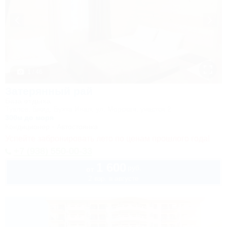
1 / 46
Затерянный рай
База отдыха
Туапсе, Бжид, Бухта Инал, ул. Морская, участок 2
300м до моря
Кондиционер
Автостоянка
Успейте забронировать лето по ценам прошлого года!
+7 (938) 550-00-33
1 600
руб.
от
2 взр. в августе