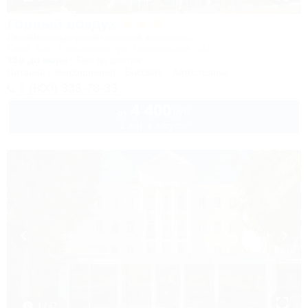
Горный воздух
Лечебно-оздоровительный комплекс
Сочи, Лоо, Атарбеково, ул. Таганрогская, 4/3
10м до моря
5км до центра
Питание
Кондиционер
Бассейн
Автостоянка
8 (800) 333-78-33
4 400
руб.
от
1 взр. в августе
1 / 37