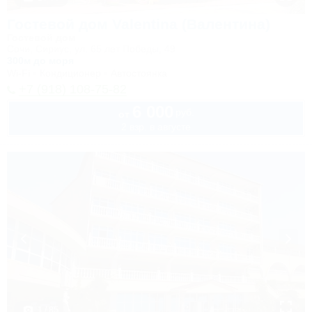
Гостевой дом Valentina (Валентина)
Гостевой дом
Сочи, Сириус, ул. 65 лет Победы, 49
300м до моря
Wi-Fi
Кондиционер
Автостоянка
+7 (918) 108-75-82
6 000
руб.
от
2 взр. в августе
1 / 85