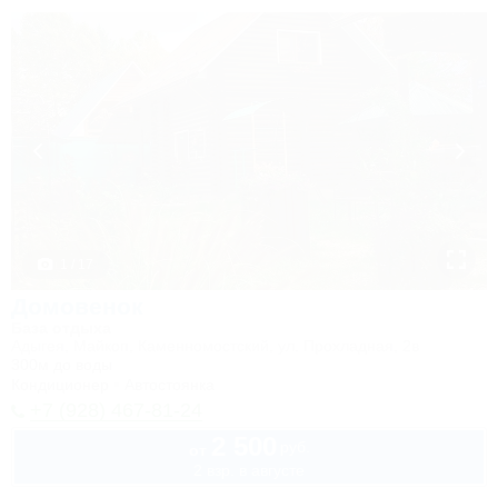
1 / 17
Домовенок
База отдыха
Адыгея, Майкоп, Каменномостский, ул. Прохладная, 2в
300м до воды
Кондиционер
Автостоянка
+7 (928) 467-81-24
2 500
руб.
от
2 взр. в августе