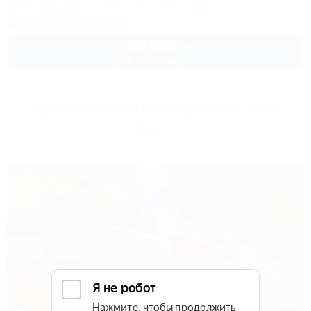
Wi-Fi
Кондиционер
Бассейн
Автостоянка
+7 (905) 406-01-00
20 000
руб.
от
до 8 взр. в августе
Другие объекты Краснодарского края
и Адыгеи