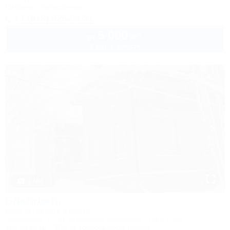
Питание
Автостоянка
+7 (918) 925-94-31
5 000
руб.
от
2 взр. в августе
1 / 64
Благодать
База активного отдыха
Апшеронск, 15 км автодороги Даховская - Лаго-Наки
4км до воды
20м до горнолыжной трассы