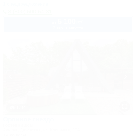
1 спецпредложение
8 (800) 500-54-31
5 100
руб.
от
2 взр. в августе
1 / 46
Орлиное гнездо
Гостевой дом
Адыгея, Даховская, ул. Ключевая, 67А
1м до воды