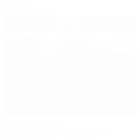
Кондиционер
+7 (918) 427-92-82
2 000
руб.
от
2 взр. в августе
1 / 60
Звездная долина
Коттедж
Апшеронск, 16-й км автодороги Даховская-Лаго-Наки
5км до горнолыжной трассы
39км до центра