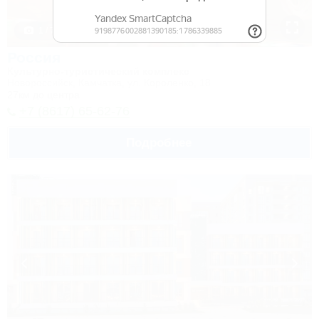
1 / 7
Россия
Культурно-туристический комплекс
Новороссийск, Камчатка, ул. Короленко, 18
27км до центра
+7 (8617) 65-62-76
Подробнее