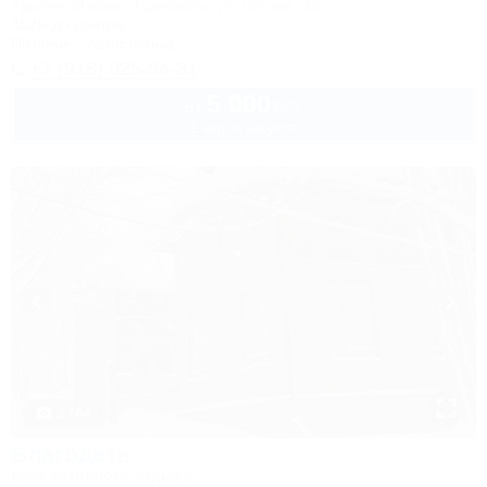
Адыгея, Майкоп, Гузерипль, ул. Лесная, 4б
452м до центра
Питание
Автостоянка
+7 (918) 925-94-31
5 000
руб.
от
2 взр. в августе
1 / 64
Благодать
База активного отдыха