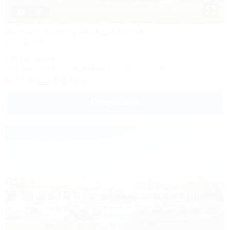
1 / 23
Aurum Family Resort&Spa
Отель&SPA
Анапа, Благовещенская, Прибрежная, 27
100м до моря
Питание
Wi-Fi
Кондиционер
Бассейн
Автостоянка
+7 (86133) 9-79-93
Подробнее