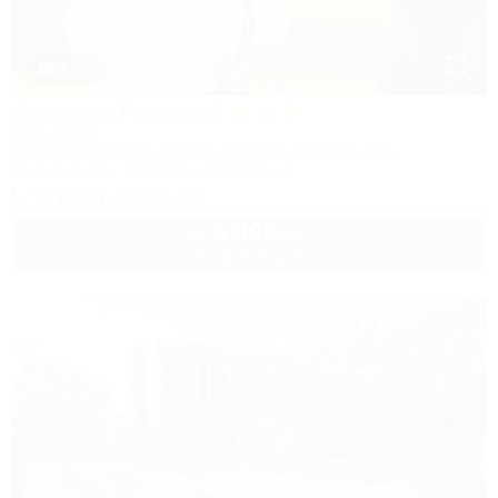
1 / 19
Орлиное Гнездо
Парк отель
Горячий Ключ, Безымянное, урочище Орловая щель
Кондиционер
Бассейн
Автостоянка
+7 (918) 150-01-41
8 000
руб.
от
2 взр. в августе