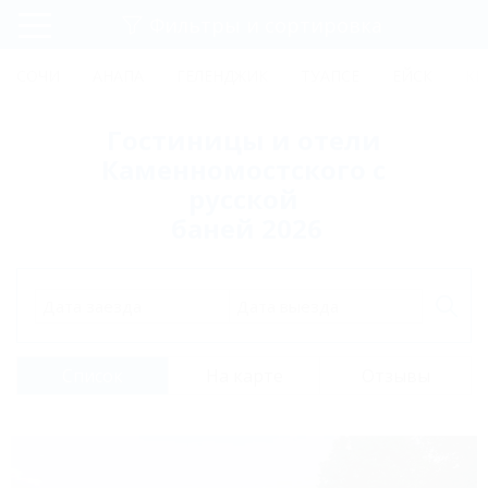
Фильтры и сортировка
Главная
СОЧИ
АНАПА
ГЕЛЕНДЖИК
ТУАПСЕ
ЕЙСК
КР
Регистрация
Гостиницы и отели
Вход
Каменномостского с
русской
баней 2026
Дата заезда
Дата выезда
Список
На карте
Отзывы