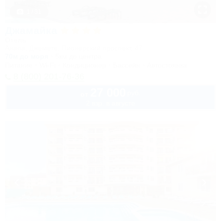
1 / 31
Джамайка
Отель
Анапа, Джемете, Пионерский проспект, 47
70м до моря
5км до центра
Питание
Wi-Fi
Кондиционер
Бассейн
Автостоянка
8 (800) 201-76-36
27 000
руб.
от
2 взр. в августе