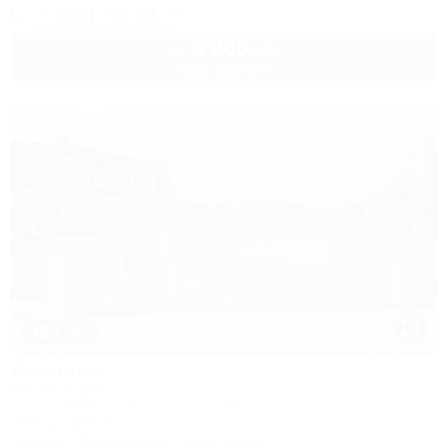
+7 (928) 292-03-73
3 200
руб.
от
2 взр. в августе
1 / 30
Аммонит
Гостевой дом
Адыгея, Майкоп, Даховская, ул. Мира, 7а
320м до центра
Питание
Кондиционер
Автостоянка