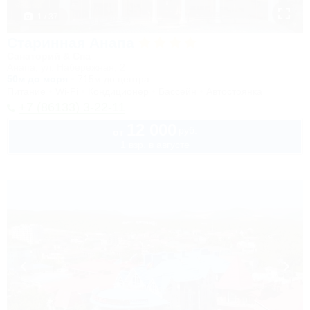
1 / 37
Старинная Анапа
Санаторий & Спа
Анапа, ул. Набережная, 2
50м до моря
715м до центра
Питание
Wi-Fi
Кондиционер
Бассейн
Автостоянка
+7 (86133) 3-22-11
12 000
руб.
от
1 взр. в августе