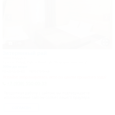
1 / 46
Затерянный рай
База отдыха
Туапсе, Бжид, Бухта Инал, ул. Морская, участок 2
300м до моря
Кондиционер
Автостоянка
Успейте забронировать лето по ценам прошлого года!
+7 (938) 550-00-33
1 600
руб.
Продолжая работу с сайтом, вы подтверждаете
от
использование сайтом cookies вашего браузера.
2 взр. в августе
СОГЛАСЕН