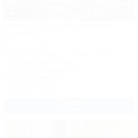
1 / 25
SUNPARCO Hotel Ultra all inclusive
(Санпарко)
Отель
Анапа, Пионерский проспект, 12
150м до моря
Питание
Wi-Fi
Кондиционер
Бассейн
Автостоянка
Акция "День рождения на море!"
Акция "Длительное проживание"
Акция "Постоянные гости"
Акция "Выгодный сезон"
8 (800) 301-17-82
17 800
руб.
от
2 взр. в августе