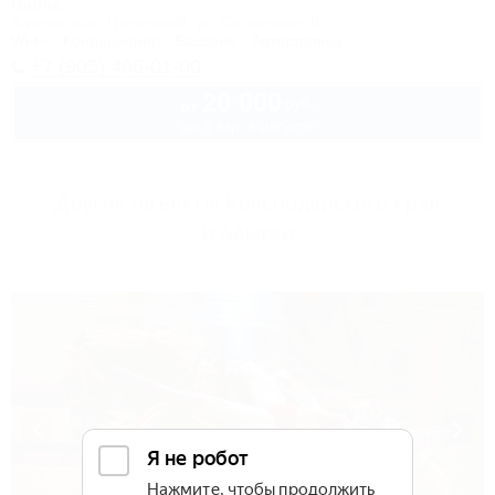
Вилла
Адыгея, пос. Цветочный, ул. Солнечная, 8
Wi-Fi
Кондиционер
Бассейн
Автостоянка
+7 (905) 406-01-00
20 000
руб.
от
до 8 взр. в августе
Другие объекты Краснодарского края
и Адыгеи