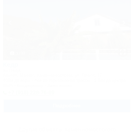
1 / 33
Кедр
Коттедж
Адыгея, Майкоп, Каменномостский, ул. Гоголя, 17
400м до воды
4км до горнолыжной трассы
1,5км до центра
Wi-Fi
Кондиционер
Автостоянка
+7 (918) 228-76-89
Подробнее
Другие объекты Каменномостского