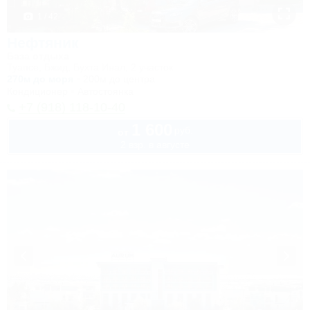
1 / 42
Нефтяник
База отдыха
Туапсе, Бжид, Бухта Инал, 2 участок
270м до моря
200м до центра
Кондиционер
Автостоянка
+7 (918) 118-10-40
1 600
руб.
от
2 взр. в августе