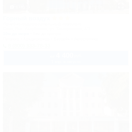
1 / 85
Горный воздух
Лечебно-оздоровительный комплекс
Сочи, Лоо, Атарбеково, ул. Таганрогская, 4/3
10м до моря
5км до центра
Питание
Кондиционер
Бассейн
Автостоянка
8 (800) 333-78-33
4 400
руб.
от
1 взр. в августе