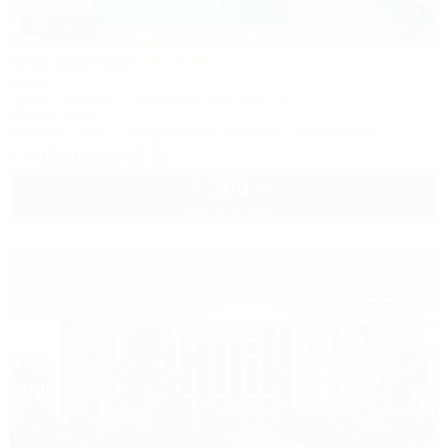
1 / 50
Alfa Summer
Отель
Анапа, Джемете, Пионерский проспект, 257С
50м до моря
Питание
Wi-Fi
Кондиционер
Бассейн
Автостоянка
8 (800) 201-55-58
4 200
руб.
от
2 взр. в августе