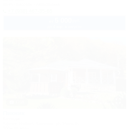
Wi-Fi
Бассейн
Автостоянка
+7 (938) 467-35-65
5 000
руб.
от
до 4 взр. в августе
1 / 16
Пикник
Коттедж
Адыгея, Майкоп, Хамышки, ул. Мира, 6с
300м до воды