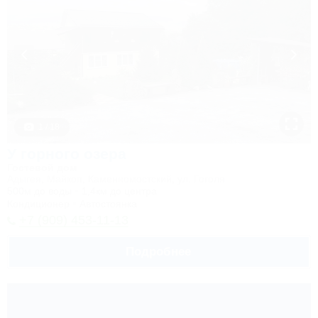
1 / 18
У горного озера
Гостевой дом
Адыгея, Майкоп, Каменномостский, ул. Гоголя
500м до воды
1,4км до центра
Кондиционер
Автостоянка
+7 (909) 453-11-13
Подробнее