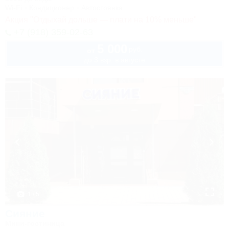
Wi-Fi
Кондиционер
Автостоянка
Акция "Отдыхай дольше — плати на 10% меньше"
+7 (918) 359-02-63
5 000
руб.
от
до 3 взр. в августе
1 / 5
Сияние
Мини-гостиница