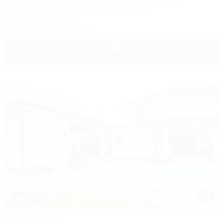
Апшеронск, 15 км автодороги Даховская - Лаго-Наки
4км до воды
20м до горнолыжной трассы
Питание
Автостоянка
+7 (928) 291-46-62
2 700
руб.
от
2 взр. в августе
1 / 18
Солнечная