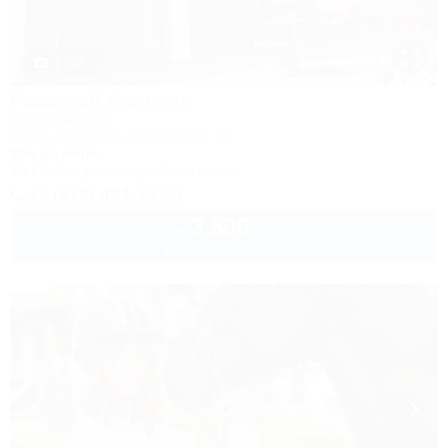
1 / 37
Розовый фонтан
Гостевой дом
Анапа, Джемете, ул. Морская, 18
50м до моря
Wi-Fi
Кондиционер
Автостоянка
+7 (918) 434-33-56
3 500
руб.
от
до 3 взр. в августе