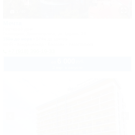
1 / 40
Мечта
Гостевой дом
Геленджик, Дивноморское, ул. Кирова, 7б
150м до моря
574м до центра
Wi-Fi
Кондиционер
Бассейн
Автостоянка
+7 (918) 396-19-33
6 000
руб.
от
2 взр. в августе