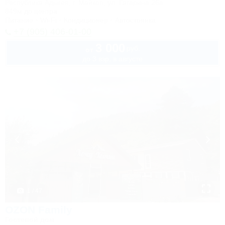
Республика Адыгея, г. Майкоп, ул. Гагарина 26а
849м до центра
Питание
Wi-Fi
Кондиционер
Автостоянка
+7 (905) 406-01-00
3 000
руб.
от
до 3 взр. в августе
1 / 47
OZON Family
Гостевой дом