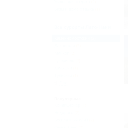
Жильё для отдыха
(2)
Базы и дома отдыха
(1)
Все курорты Лаго-Наки
Каменномостский
(3)
Даховская
(5)
Майкоп
(2)
Гузерипль
(2)
Хамышки
(1)
Тульский
(1)
Еще
Популярные
Кондиционер
(1)
Недорого
(2)
Бесплатный Wi-Fi
(2)
Сауна, баня
(2)