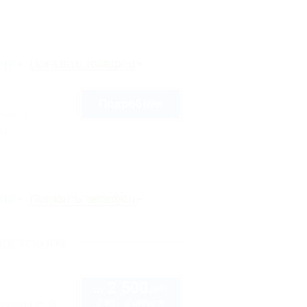
рте
Показать телефон
Подробнее
голя, 17
сы
рте
Показать телефон
остского
2 500
руб.
от
2 взр. в августе
охладная, 2в