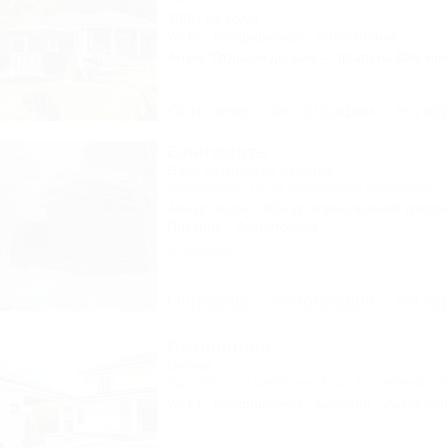
300м до воды
Wi-Fi
Кондиционер
Автостоянка
Акция "Отдыхай дольше — плати на 10% ме
Описание
Фотографии
На ка
Благодать
База активного отдыха
Апшеронск, 15 км автодороги Даховская -
4км до воды
20м до горнолыжной трасс
Питание
Автостоянка
5 отзывов
Описание
Фотографии
На ка
Солнечная
Вилла
Адыгея, пос. Цветочный, ул. Солнечная, 8
Wi-Fi
Кондиционер
Бассейн
Автостоя