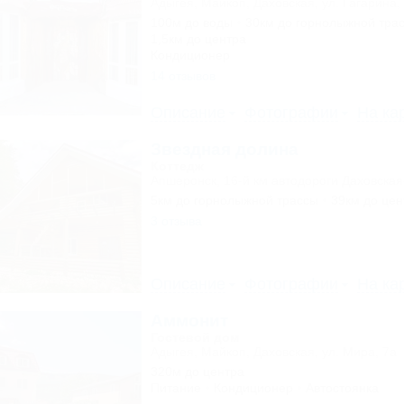
Адыгея, Майкоп, Даховская, ул. Гагарина,
100м до воды
30км до горнолыжной тра
1,5км до центра
Кондиционер
14 отзывов
Описание
Фотографии
На ка
Звездная долина
Коттедж
Апшеронск, 16-й км автодороги Даховская
5км до горнолыжной трассы
39км до цен
3 отзыва
Описание
Фотографии
На ка
Аммонит
Гостевой дом
Адыгея, Майкоп, Даховская, ул. Мира, 7а
320м до центра
Питание
Кондиционер
Автостоянка