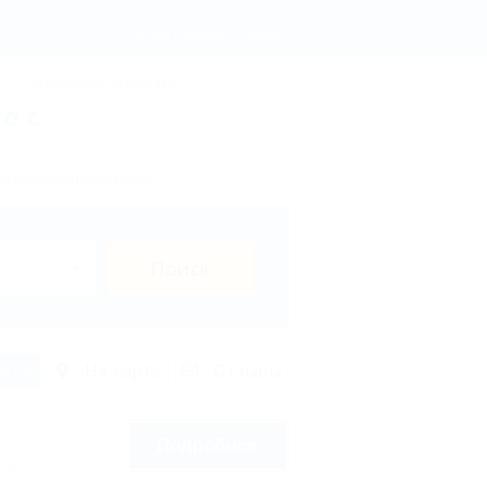
 бронирование, цены 2026 - Отдых.на Кубани.ру
Регистрация
Вход
ы
Термальные источники
о с
ых в Каменномостском?
Поиск
исок
На карте
Отзывы
Подробнее
голя