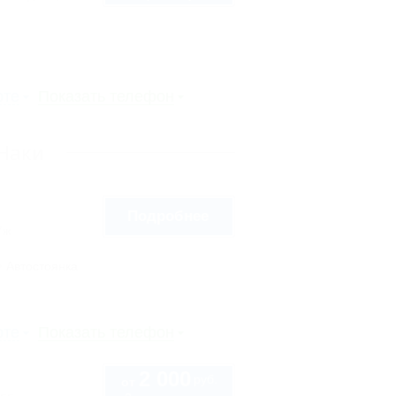
рте
Показать телефон
-Наки
Подробнее
7ж
Автостоянка
рте
Показать телефон
2 000
руб.
от