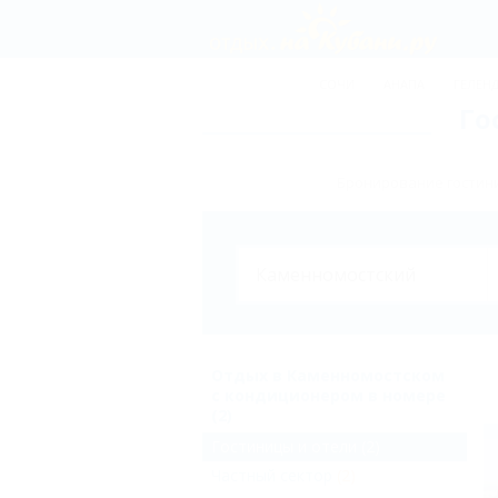
СОЧИ
АНАПА
ГЕЛЕН
Го
Бронирование гостини
Отдых в Каменномостском
с кондиционером в номере
(2)
Гостиницы и отели
(2)
Частный сектор
(2)