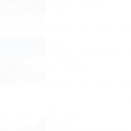
500м до воды
1,4км до центра
Кондиционер
Автостоянка
2 отзыва
Описание
Фотографии
На ка
Кедр
Коттедж
Адыгея, Майкоп, Каменномостский, ул. Го
400м до воды
4км до горнолыжной трас
1,5км до центра
Wi-Fi
Кондиционер
Автостоянка
10 отзывов
Описание
Фотографии
На ка
Другие объекты Каменном
Домовенок
База отдыха
Адыгея, Майкоп, Каменномостский, ул. Пр