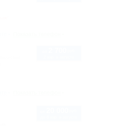
ньше"
рте
Показать телефон
2 700
руб.
от
2 взр. в августе
 Лаго-Наки
ы
рте
Показать телефон
20 000
руб.
от
до 8 взр. в августе
нка