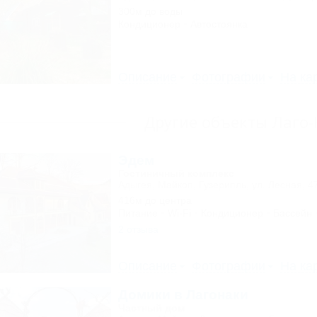
300м до воды
Кондиционер
Автостоянка
Описание
Фотографии
На ка
Другие объекты Лаго
Эдем
Гостиничный комплекс
Адыгея, Майкоп, Гузерипль, ул. Лесная, 4
416м до центра
Питание
Wi-Fi
Кондиционер
Бассейн
2 отзыва
Описание
Фотографии
На ка
Домики в Лагонаки
Частный дом