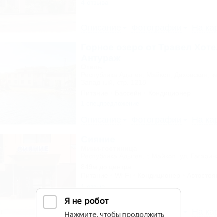
4 отзыва
Описание
Фотографии
На ка
Горное озеро от Травел Хоте
Антураж
Отель
Республика Адыгея, Майкоп, Даховская, к
Западный, стр. 1218
Питание
Бассейн
Кондиционер
1 спецпредложение
Описание
Фотографии
На ка
Сияние
Мини-гостиница
Республика Адыгея, г. Майкоп, ул. Гагарин
849м до центра
Питание
Wi-Fi
Кондиционер
Автостоя
1 отзыв
Описание
Фотографии
На ка