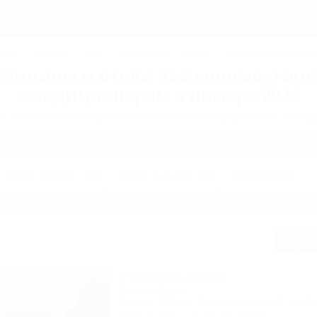
Каменномостский: Гостиницы и отели в Каменномостском с кондиционером в номере -
ДЖИК
ТУАПСЕ
Ейск
КРАСНОДАР
Крым
Горнолыжные курорт
стиницы и отели Каменномостског
кондиционером в номере 2026
ц и отелей по направлению Каменномостский. Куда поехать на отд
Сп
У горного озера
Гостевой дом
Адыгея, Майкоп, Каменномостский, ул. Го