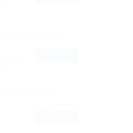
2 взр. в августе
 55
ссы
рте
Показать телефон
3 200
руб.
от
2 взр. в августе
-Лаго-Наки
тра
рте
Показать телефон
10
рейтинг:
Подробнее