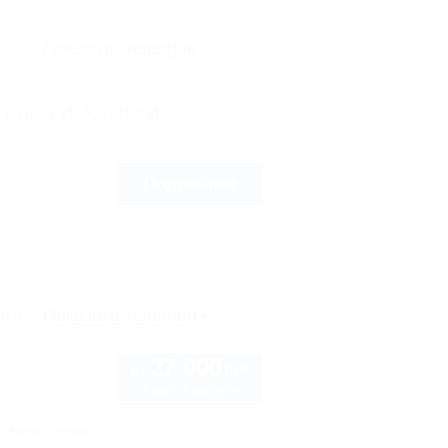
рте
Показать телефон
 края и Адыгеи
Подробнее
8
рте
Показать телефон
27 000
руб.
от
2 взр. в августе
Автостоянка