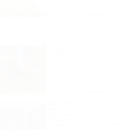
Описание
Фотографии
На ка
Другие объекты Краснодарского
Россия
Культурно-туристический комплекс
Новороссийск, Камчатка, ул. Короленко, 1
27км до центра
Описание
Фотографии
На ка
Джамайка
Отель
Анапа, Джемете, Пионерский проспект, 47
70м до моря
5км до центра
Питание
Wi-Fi
Кондиционер
Бассейн