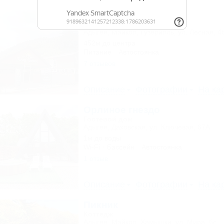
OZON Family
Гостевой дом
Адыгея, Майкоп, Гузерипль, ул. Лесная, 4
452м до центра
Питание
Автостоянка
7 отзывов
Описание
Фотографии
На ка
Орлиное гнездо
Гостевой дом
Адыгея, Даховская, ул. Ключевая, 67А
1м до воды
Wi-Fi
Бассейн
Автостоянка
1 отзыв
Описание
Фотографии
На ка
Пикник
Коттедж
Адыгея, Майкоп, Хамышки, ул. Мира, 6с