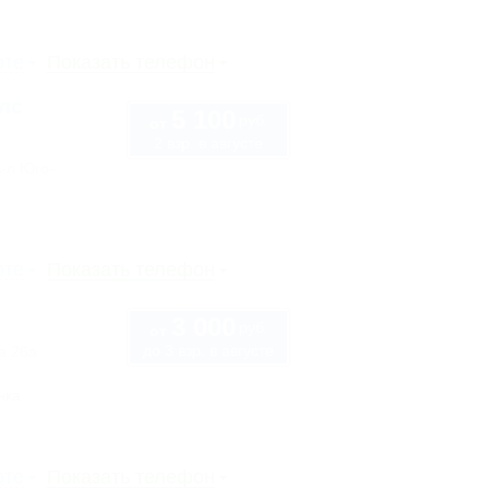
рте
Показать телефон
лс
5 100
руб.
от
2 взр. в августе
в-л Юго-
рте
Показать телефон
3 000
руб.
от
до 3 взр. в августе
а 26а
нка
рте
Показать телефон