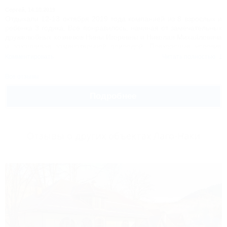
Сергей,
14.10.2019
Отдыхали 12-13 октября 2019 года компанией из 8 взрослых и
ребёнка 3 годика. Всё понравилось, начиная от замечательных
дружелюбных хозяевов Нины Игоревны и Николая Михайловича
и заканчивая замечательной природой. Прекрасные условия
размещения в доме, ухоженный и красивый двор. Хозяева
Комментировать
Читать полностью
подсказывают, куда лучше поехать, что посмотреть. Всё было
прекрасно!!! Здоровья и процветания хозяевам!!! Надеюсь
Все отзывы
приехать ещё не один раз и не на сутки-двое!
Подробнее
Отзывы о других объектах Лаго-Наки