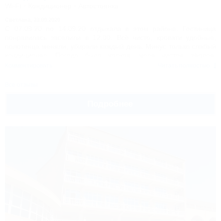
Wi-Fi
Кондиционер
Автостоянка
Светлана,
23.09.2020
С 07.09.20 по 14.09.20 отдыхала в этом районе. Гостиница
понравилась заселили в 12.00. Всё чисто, кровати удобные,
полотенца меняли, убирали каждый день. Минус только слабый
кондиционер. Погода была жаркая, море чистое, тёплое,
огромный ухоженный пляж, до моря 5 мин в развалку. Вкусно
Комментировать
Читать полностью
питались в столовой особенно уха и лагман просто супер,
выпечка тоже ооочень вкусная. Обязательно ещё приеду в
Все отзывы
Имеретинку. Наталье управляющей большое спасибо всё
показала , рассказала где что находится.
Подробнее