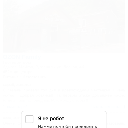
OZON Family
Гостевой дом
Адыгея, Майкоп, Гузерипль, ул. Лесная, 4б
452м до центра
Питание
Автостоянка
Сергей,
09.01.2024
С семьёй провели три дня в превосходном местечке!!! Очень
уютно!!! Добрая хозяйка!! На первом этаже домашнее кафе.
Рядом парк- заповедник. Рекомендую всем !!!
1 комментарий
Читать полностью
Алла,
28.08.2023
Очень хороший семейный дом. Гостиницей не назовешь.