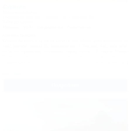
Сияние
Мини-гостиница
Республика Адыгея, г. Майкоп, ул. Гагарина 26а
849м до центра
Питание
Wi-Fi
Кондиционер
Автостоянка
Nata-Nata,
13.08.2018
Отдыхали здесь с 11 по 14 августа, всё супер, даже несмотря на
наш ранний приезд (а приехали мы в 7часов), нас заселили,
хотя по правилам гостиницы заезд после 12 часов. Номер
бронировали заранее, когда приехали наш номер оказался
занят, нам предоставили более улучшенный номер по той же
Комментировать
Читать полностью
цене, без доплаты. Всё чисто, уютно, персонал приветливый. В
общем, если кто соберётся отдыхать в Адыгее, рекомендую
Все отзывы
останавливаться здесь.
Да, и про цены забыла сказать: цены очень доступные, я бы
Подробнее
даже сказала дешевле, чем в остальных, в общем соотношение
цены и качества - всё просто супер.