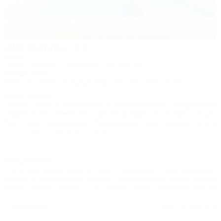
Alfa Summer
Отель
Анапа, Джемете, Пионерский проспект, 257С
50м до моря
Питание
Wi-Fi
Кондиционер
Бассейн
Автостоянка
Алина,
15.02.2024
Лучший отель с превосходным обслуживанием, продуманной
территорией и невероятно красивым видом из номера на море.
Всё очень понравилось. Рекомендуем всем друзьям, отель
заслуживает 5 звёзд без сомнения.
1 комментарий
Читать полностью
Алина,
09.02.2024
Отель мне начал нравится уже с ресепшен. Очень вежливые,
милые и приветливые девочки. Расположение отеля просто
супер, можно сказать , на берегу моря! Красивый вид из
номера, прекрасная территория, все в пешей доступности. Сам
номер меня шокировал, он просто огромен! Однозначно
1 комментарий
Читать полностью
рекомендую и сама сюда обязательно вернусь!!!