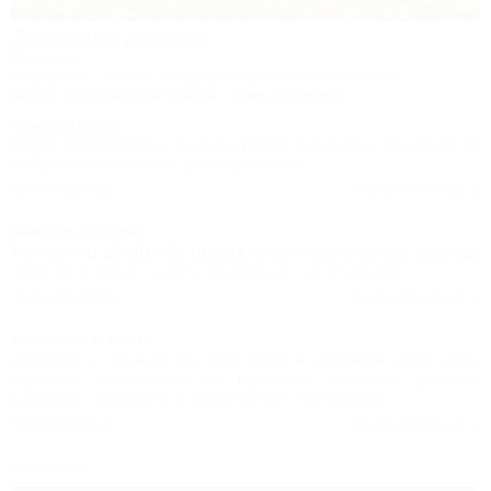
Звездная долина
Коттедж
Апшеронск, 16-й км автодороги Даховская-Лаго-Наки
5км до горнолыжной трассы
39км до центра
Лариса,
23.01.2020
Место великолепное. Беседки рядом с домиком. Персонал на
5+.Природа шикарная. Цены адекватные.
Комментировать
Читать полностью
Анастасия,
14.10.2014
Мы были 11.10.2014-12.10.2014 г,место великолепное ,природа
прям как в сказке ..ребята рекомендую..не пожалеете
Комментировать
Читать полностью
Владислава,
03.10.2012
отдыхали с семьей на этой базе в сентябре 2012 года.
огромные впечатления от прожитого. отличные условия,
единение с природой, в общем супер. рекомендую
Комментировать
Читать полностью
Все отзывы