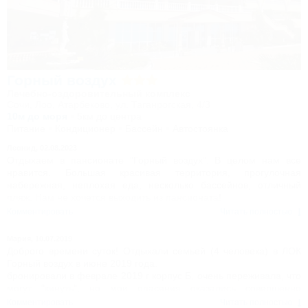
Горный воздух
Лечебно-оздоровительный комплекс
Сочи, Лоо, Атарбеково, ул. Таганрогская, 4/3
10м до моря
5км до центра
Питание
Кондиционер
Бассейн
Автостоянка
Леонид,
02.08.2023
Отдыхаем в пансионате "Горный воздух". В целом нам все
нравится. Большая красивая территория, прогулочная
набережная, неплохая еда, несколько бассейнов, отличный
пляж. Нам не хочется выходить из пансионата!
Комментировать
Читать полностью
Мария,
10.07.2019
Доброго времени суток! Отдыхали семьей (4 человека) в ЛОК
Горный воздух в июне 2019 года.
бронировали в феврале 2019 г корпус Б, очень переживала, что
могут "кинуть", но мои опасения оказались совершенно
напрасными, час заезда 12.00 , мы приехали в Горный воздух в
Комментировать
Читать полностью