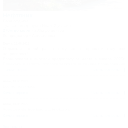
Нефтяник
База отдыха
Туапсе, Бжид, Бухта Инал, 2 участок
270м до моря
200м до центра
Кондиционер
Автостоянка
Елена,
25.08.2025
Отдыхали второй раз, потому что в прошлом году все
понравилось!
Бронировали и вносили предоплату за места в январе 2025г.
Приехали в августе, попросили скидку за раннее бронирование
и за длительное проживание, нам было отказано, ссылаясь на
1 комментарий
Читать полностью
высокий сезон цену нам не снизили ни на копейку. Мы
заселились и собирались насладиться спокойным отдыхом, но
Анна,
10.08.2025
не тут то было!!! Два дня подряд ( в пятницу и субботу) на
Все понравилось
территории мангальной зоны было неуёмное веселье компании
Комментировать
Читать полностью
из 20 человек с детьми до полуночи! Пьянка, караоке,
дискотека!
Анна,
10.08.2025
Не смотря на то, что по Регламенту базы отдыха все
Хорошее уютное место для отдыха
мероприятия в местах общего пользования должны
заканчиваться до 23 часов (а доступ к кухне с газовой плитой,
Комментировать
Читать полностью
холодильником, чайником и микроволновой кстати говоря,
закрывается Администратором в 22 часа!), чтоб не беспокоить
Все отзывы