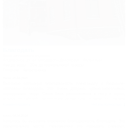
Благодать
База активного отдыха
Апшеронск, 15 км автодороги Даховская - Лаго-Наки
4км до воды
20м до горнолыжной трассы
Питание
Автостоянка
Нина,
25.04.2025
Выражаю огромную благодарность Александру и Людмиле-
хозяевам Благодати. Это очень добрые, чуткие,заботливые,
порядочные люди. Сама база расположена в лесу в горах,
воздух чистейший, территория ухоженная, домики со свежим
ремонтом, есть все. На кухне есть газовая плита, вся посуда.
Комментировать
Читать полностью
Александр показал нам все достопримечательности в округе.
Хочется возвращаться сюда снова и снова. Рекомендую всем!!!
Алла,
04.08.2024
Хотелось бы выразить огромную благодарность Благодать. Это
изумительное место. Невозможно это передать словами.