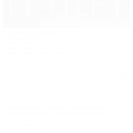
ехали немного с опаской, но все хорошо, спасибо всем
сотрудникам.
Поткина Любовь Васильевна
Старинная Анапа
Санаторий & Спа
Анапа, ул. Набережная, 2
50м до моря
715м до центра
Питание
Wi-Fi
Кондиционер
Бассейн
Автостоянка
Виктор,
27.08.2020
Здравствуйте! Извините, что не написал отзыв раньше. Были в
Вашем пансионате пятый раз. С 3 по 12 августа в этом году.
Мы, это я, жена и внук (к сожалению в этом году с нами не был).
На этот раз ещё отличие в том, что был №307, а не как всегда
325. Нам и в этом году всё понравилось. Приветливый
Комментировать
Читать полностью
персонал, отменное питание. Всё чисто и ухоженно. На
следующий год снова будем бронировать на август. Извините,
Владимир,
04.09.2019
это уже традиция (большой привет Виктору на входе). Здоровья
От отдыха самые лучшие воспоминания. Все прекрасно сервис,
Продолжая работу с сайтом, вы подтверждаете
Вашему коллективу. Вы работаете на радость людям. С
питание, особенно понравилась работа с детьми аниматора
использование сайтом cookies вашего браузера.
Уважением, семья Нечаевых.
Владислава.
Комментировать
Читать полностью
СОГЛАСЕН