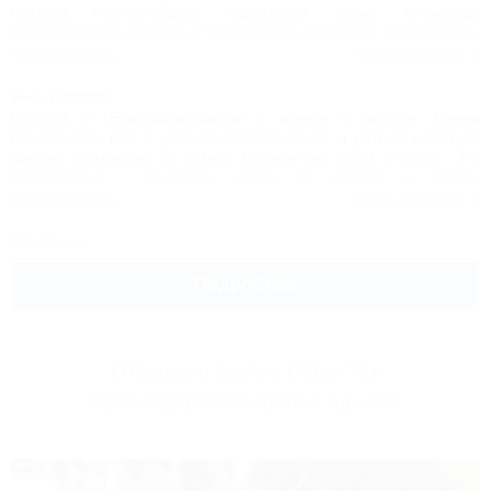
Номера наичистейшие, территория также. Александр
администратор душевный гостеприимный человек. Рекомендую.
По десятибалльной шкале 10из 10.
Комментировать
Читать полностью
Инна,
17.08.2022
Гостили в "Благодати"вдвоем с мужем в августе. Очень
понравилось всё :и удобное расположение, и уютный номер со
свежим ремонтом, и самое главное-мы жили в лесу! Это
потрясающе - выходить утром из домика и видеть
устремленные в небо величественные деревья. А воздух какой!
Комментировать
Читать полностью
На территории протекает ручей с чистейшей водой. Есть
площадка для деток. Очень хочется приехать сюда ещё раз уже
Все отзывы
с детьми) Отдельная благодарность Александру за отеческое и
тёплое отношение к гостям, за подробные рекомендации что и
Подробнее
где посмотреть в Адыгее. Желаем дальнейшего процветания и
исполнения всех творческих задумок! С уважением, Инна и
Виталий.
Отзывы о других объектах
Краснодарского края и Адыгеи