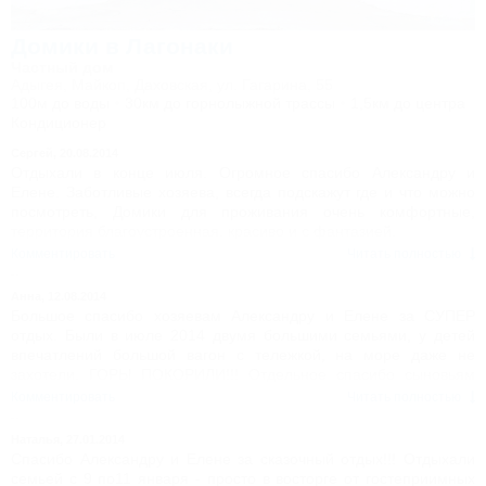
не планируйте поездку с пятницу по воскресенье. В рабочие
дни здесь тихо и мангальная зона свободна. Обращалась к
Домики в Лагонаки
персоналу чтоб утихомирили людей-никто не стал
Частный дом
заморачиваться.Сами номера чистые, белье хорошее. При
Адыгея, Майкоп, Даховская, ул. Гагарина, 55
Хорошей погоде и тихих соседях вполне могу рекомендовать.
100м до воды
30км до горнолыжной трассы
1,5км до центра
Кондиционер
Сергей,
20.08.2014
Отдыхали в конце июля. Огромное спасибо Александру и
Елене. Заботливые хозяева, всегда подскажут где и что можно
посмотреть, Домики для проживания очень комфортные,
территория благоустроенная, красиво и с фантазией,
От питания просто в восторге. Водопады, ущелья, горные реки,
Комментировать
Читать полностью
на все это можно любоваться бесконечно.Даже мутная вода в
реке после дождя дает ощущение чистоты и единение с
Анна,
12.08.2014
природой. Что не скажешь о черноморском побережье. Поехали
Большое спасибо хозяевам Александру и Елене за СУПЕР
на море на два дня, но выдержали только один. Ещё раз
отдых. Были в июле 2014 двумя большими семьями, у детей
огромное спасибо Александру и Елене.Постараемся в
впечатлений большой вагон с тележкой, на море даже не
следующем году обязательно приехать.
захотели, ГОРЫ ПОКОРИЛИ!!! Отдельное спасибо сыновьям
Сергей, Ирина и вся остальная компания.
Александра за общительность и отменное знание мест для
Комментировать
Читать полностью
проведения экскурсий. Кормили очень вкусно и много! еще и
собственноручно собранный хозяевами горный чай и мед - это
Наталья,
27.01.2014
просто "кайф"!!! А настоящая русская баня оставила полное
Спасибо Александру и Елене за сказочный отдых!!! Отдыхали
расслабление и физическое и душевное. Создание сказки
семьей с 9 по11 января - просто в восторге от гостеприимных