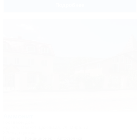
Подробнее
Аммонит
Гостевой дом
Адыгея, Майкоп, Даховская, ул. Мира, 7а
320м до центра
Питание
Кондиционер
Автостоянка