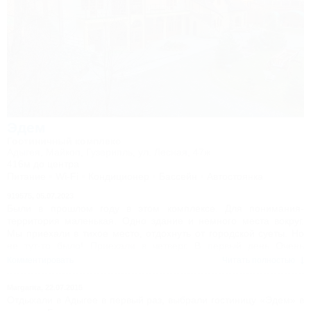
Эдем
Гостиничный комплекс
Адыгея, Майкоп, Гузерипль, ул. Лесная, 47ж
416м до центра
Питание
Wi-Fi
Кондиционер
Бассейн
Автостоянка
919575,
05.07.2023
Были в прошлом году в этом комплексе. Для понимания-
территория маленькая. Одно здание и немного места вокруг.
Мы приехали в тихое место, отдохнуть от городской суеты. Но
не тут-то было! Приехали в четверг. В первый день Очень
трудно было заснуть из-за непрекращающегося шума -бурная
Комментировать
Читать полностью
река. Закрыть дверь на балкон-становится душно, СПЛИТ
системы в номере не было. Хозяева считают,что и так
Margarita,
22.07.2015
нормально, не жарко. Номер хороший, но отсутствие сплит
Отдыхали в Адыгее в первый раз, выбрали гостиницу «Эдем» в
системы ! В пятницу приехали "отдыхающие", заполнилась вся