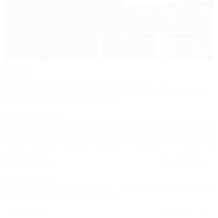
Кедр
Коттедж
Адыгея, Майкоп, Каменномостский, ул. Гоголя, 17
400м до воды
4км до горнолыжной трассы
1,5км до центра
Wi-Fi
Кондиционер
Автостоянка
Екатерина,
13.11.2023
Отдыхали семьёй в конце октября 2023. Все очень и очень
понравилось ! Большой, чистый и уютный дом! Гостеприимные
хозяева! Ухоженная территория! Машину ставили на парковке у
дома. Вечером шашлыки, банька ! Все было супер! На
следующий год обязательно остановимся здесь же! Но уже на
Комментировать
Читать полностью
подольше ))
Наталья,
10.01.2021
Отдыхали 2021г.дом неплохой, только баня не входит в
стоимость проживания. Как указано.
Комментировать
Читать полностью