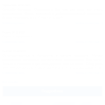
Черенкова,
02.05.2023
Спасибо Большое. Отдыхали у Вас уже два раза, всё очень
понравилось. Очень вежливый и доброжелательный персонал.
Будем приезжать ещё. Советую всем!!!
Комментировать
Читать полностью
Лидия,
04.11.2022
Очень понравилось
Комментировать
Читать полностью
Виктор,
14.02.2019
Останавливались в Аммоните в начале февраля. Номер
понравился, полностью соответствует заявленному. Все чисто.
Только в столовой в два раза дороже, чем на сайте. Обед-ужин
250-300 руб вранье. Смело умножайте на 2, как минимум. Счет
на клочке бумажки, а там можно написать что угодно. Старая
Комментировать
Читать полностью
толстая повариха не знает пределов алчности. Цена котлеты,
например, 300р. Остался неприятный осадок.
Все отзывы
Подробнее