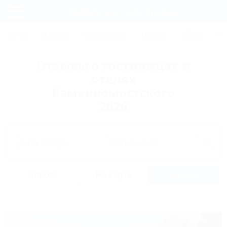
Фильтры и сортировка
Главная
СОЧИ
АНАПА
ГЕЛЕНДЖИК
ТУАПСЕ
ЕЙСК
КР
Регистрация
Отзывы о гостиницах и
Вход
отелях
Каменномостского
2026
Дата заезда
Дата выезда
Список
На карте
Отзывы