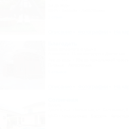
1м до воды
Wi-Fi
Бассейн
Автостоянка
1 отзыв
Описание
Фотографии
На ка
Благодать
База активного отдыха
Апшеронск, 15 км автодороги Даховская -
4км до воды
20м до горнолыжной трасс
Питание
Автостоянка
5 отзывов
Описание
Фотографии
На ка
Солнечная
Вилла
Адыгея, пос. Цветочный, ул. Солнечная, 8
Wi-Fi
Кондиционер
Бассейн
Автостоя