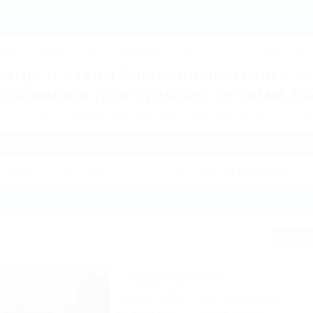
ДЖИК
ТУАПСЕ
Ейск
КРАСНОДАР
Крым
Горнолыжные курорт
ницы и отели Каменномостского со
словиями для отдыха с детьми 20
ц и отелей по направлению Каменномостский. Куда поехать на отд
Сп
У горного озера
Гостевой дом
Адыгея, Майкоп, Каменномостский, ул. Го