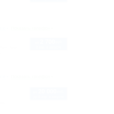
рте
Показать телефон
2 700
руб.
от
2 взр. в августе
 Лаго-Наки
ы
рте
Показать телефон
20 000
руб.
от
до 8 взр. в августе
нка