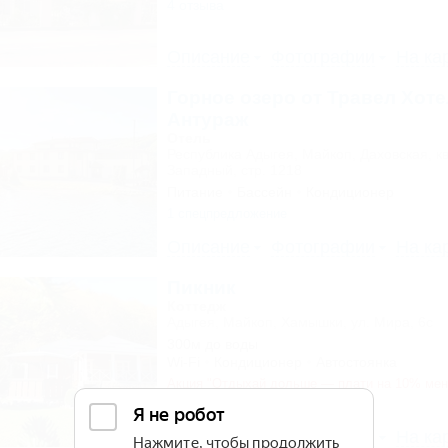
4 отзыва
Описание
Фотографии
На ка
Горное озеро от Травел Хоте
Антураж
Отель
Республика Адыгея, Майкоп, Даховская, к
Западный, стр. 1218
Питание
Бассейн
Кондиционер
1 спецпредложение
Описание
Фотографии
На ка
Пикник
Коттедж
Адыгея, Майкоп, Хамышки, ул. Мира, 6с
300м до воды
Wi-Fi
Кондиционер
Автостоянка
Акция "Отдыхай дольше — плати на 10% ме
Описание
Фотографии
На ка