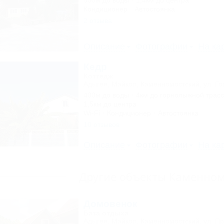
500м до воды
1,4км до центра
Кондиционер
Автостоянка
2 отзыва
Описание
Фотографии
На ка
Кедр
Коттедж
Адыгея, Майкоп, Каменномостский, ул. Го
400м до воды
4км до горнолыжной трас
1,5км до центра
Wi-Fi
Кондиционер
Автостоянка
10 отзывов
Описание
Фотографии
На ка
Другие объекты Каменном
Домовенок
База отдыха
Адыгея, Майкоп, Каменномостский, ул. Пр