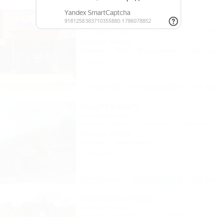
Сияние
Мини-гостиница
Республика Адыгея, г. Майкоп, ул. Гагарин
849м до центра
Питание
Wi-Fi
Кондиционер
Автостоя
1 отзыв
Описание
Фотографии
На ка
OZON Family
Гостевой дом
Адыгея, Майкоп, Гузерипль, ул. Лесная, 4
452м до центра
Питание
Автостоянка
7 отзывов
Описание
Фотографии
На ка
Орлиное гнездо
Гостевой дом
Адыгея, Даховская, ул. Ключевая, 67А