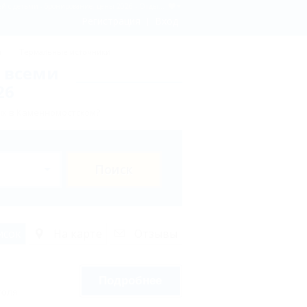
Каменномостский: Гостиницы и отели в Каменномостском со всеми условиями для отдыха родителей с детьми - бронирование, цены 2026 - Отдых.на Кубани.ру
Регистрация
Вход
ы
Термальные источники
 всеми
26
ых в Каменномостском?
Поиск
исок
На карте
Отзывы
Подробнее
голя