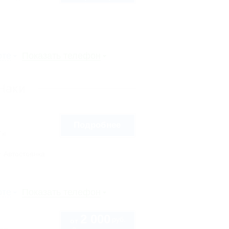
рте
Показать телефон
-Наки
Подробнее
7ж
Автостоянка
рте
Показать телефон
2 000
руб.
от