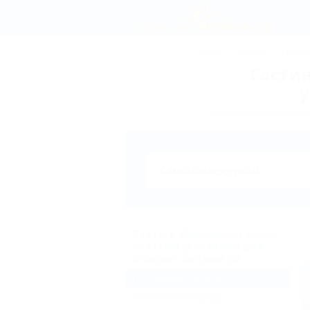
СОЧИ
АНАПА
ГЕЛЕН
Гости
у
Бронирование гостини
Отдых в Каменномостском
со всеми условиями для
отдыха с детьми (2)
Гостиницы и отели
(2)
Частный сектор
(2)