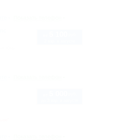
рте
Показать телефон
лс
5 100
руб.
от
2 взр. в августе
в-л Юго-
рте
Показать телефон
5 000
руб.
от
до 3 взр. в августе
ньше"
рте
Показать телефон