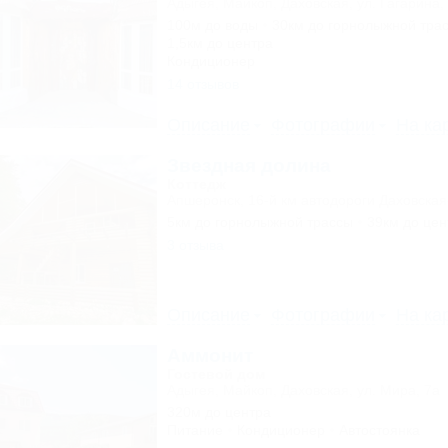
Адыгея, Майкоп, Даховская, ул. Гагарина,
100м до воды
30км до горнолыжной тра
1,5км до центра
Кондиционер
14 отзывов
Описание
Фотографии
На ка
Звездная долина
Коттедж
Апшеронск, 16-й км автодороги Даховская
5км до горнолыжной трассы
39км до цен
3 отзыва
Описание
Фотографии
На ка
Аммонит
Гостевой дом
Адыгея, Майкоп, Даховская, ул. Мира, 7а
320м до центра
Питание
Кондиционер
Автостоянка