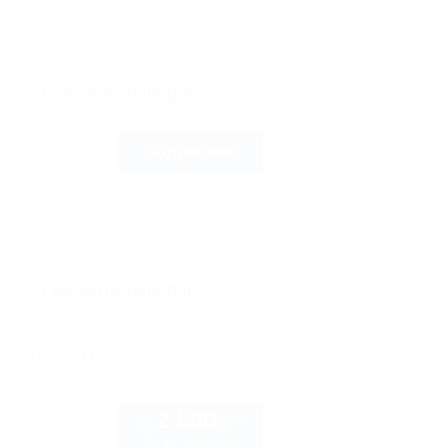
рте
Показать телефон
Подробнее
голя, 17
сы
рте
Показать телефон
остского
2 500
руб.
от
2 взр. в августе
охладная, 2в