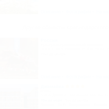
Описание
Фотографии
На ка
Другие объекты Краснодарского
Россия
Культурно-туристический комплекс
Новороссийск, Камчатка, ул. Короленко, 1
27км до центра
Описание
Фотографии
На ка
Джамайка
Отель
Анапа, Джемете, Пионерский проспект, 47
70м до моря
5км до центра
Питание
Wi-Fi
Кондиционер
Бассейн