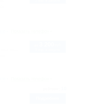
2 взр. в августе
 55
ссы
рте
Показать телефон
3 200
руб.
от
2 взр. в августе
-Лаго-Наки
тра
рте
Показать телефон
10
рейтинг:
Подробнее