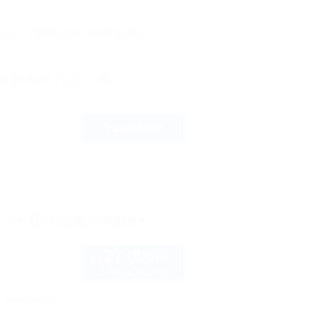
рте
Показать телефон
 края и Адыгеи
Подробнее
8
рте
Показать телефон
27 000
руб.
от
2 взр. в августе
Автостоянка