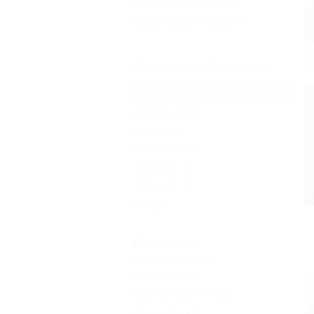
Жильё для отдыха
(2)
Базы и дома отдыха
(1)
Все курорты Лаго-Наки
Каменномостский
(3)
Даховская
(5)
Майкоп
(2)
Гузерипль
(2)
Хамышки
(1)
Тульский
(1)
Еще
Популярные
Кондиционер
(1)
Недорого
(2)
Бесплатный Wi-Fi
(2)
Сауна, баня
(2)