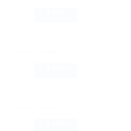
3 000
руб.
от
до 3 взр. в августе
а 26а
нка
рте
Показать телефон
5 000
руб.
от
2 взр. в августе
б
рте
Показать телефон
5 000
руб.
от
до 4 взр. в августе