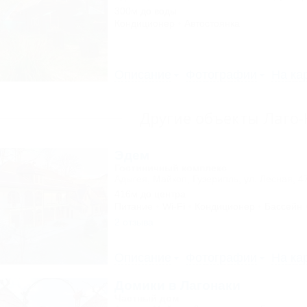
300м до воды
Кондиционер
Автостоянка
Описание
Фотографии
На ка
Другие объекты Лаго
Эдем
Гостиничный комплекс
Адыгея, Майкоп, Гузерипль, ул. Лесная, 4
416м до центра
Питание
Wi-Fi
Кондиционер
Бассейн
2 отзыва
Описание
Фотографии
На ка
Домики в Лагонаки
Частный дом