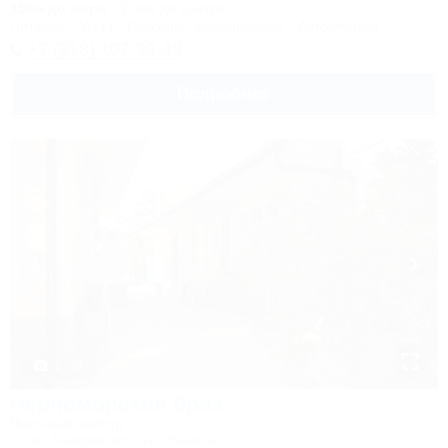
150м до моря
2,0км до центра
Питание
Wi-Fi
Бассейн
Кондиционер
Автостоянка
+7 (918) 107-93-43
Подробнее
1 / 37
Черноморский бриз
Частный сектор
Сочи, Лазаревское, ул. Ушакова