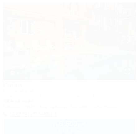
1 / 40
Ирбис
Гостевой дом
Сочи, Лоо, Горный воздух, ул. Пейзажная, 16
350м до моря
Питание
Wi-Fi
Кондиционер
Бассейн
Автостоянка
+7 (917) 208-40-13
6 500
руб.
от
2 взр. в августе