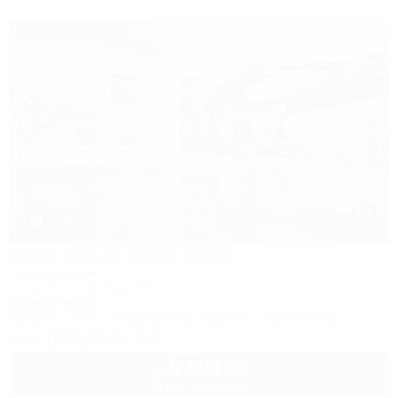
1 / 49
White House (Вайт Хаус)
Гостевой дом
Сочи, Лоо, СНТ Бриз, 64
350м до моря
Питание
Wi-Fi
Кондиционер
Бассейн
Автостоянка
+7 (917) 20-84-013
5 500
руб.
от
2 взр. в августе