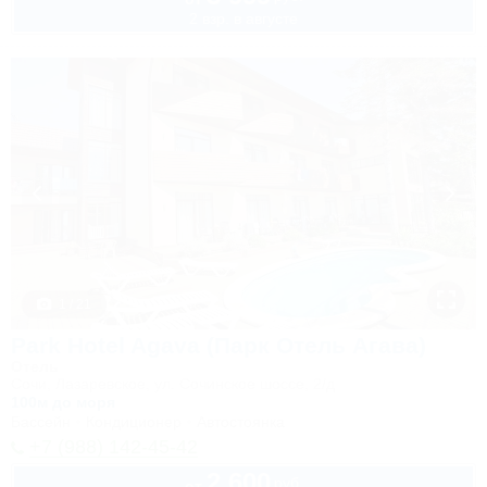
2 взр. в августе
1 / 21
Park Hotel Agava (Парк Отель Агава)
Отель
Сочи, Лазаревское, ул. Сочинское шоссе, 2/д
100м до моря
Бассейн
Кондиционер
Автостоянка
+7 (988) 142-45-42
2 600
руб.
от