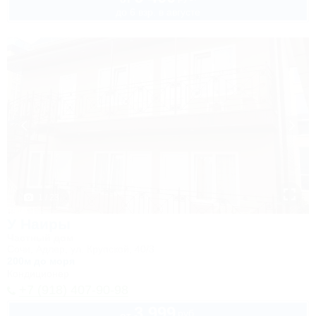
до 6 взр. в августе
1 / 23
У Наиры
Частный дом
Сочи, Адлер, ул. Крупской, 40/3
200м до моря
Кондиционер
+7 (918) 407-90-98
3 999
руб.
от