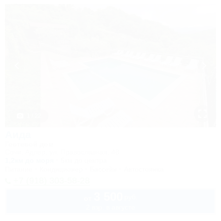
1 / 22
Аида
Гостевой дом
Сочи, Адлер, ул. Православная, 48
1,2км до моря
5км до центра
Питание
Кондиционер
Бассейн
Автостоянка
+7 (918) 303-58-28
3 500
руб.
от
2 взр. в августе