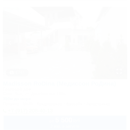
1 / 47
Madisson RoDina (Медиссон РоДина)
Гостевой дом
Сочи, Лоо, ул. Декабристов 158а
350м до моря
Питание
Wi-Fi
Кондиционер
Бассейн
Автостоянка
+7 (917) 208-40-13
5 500
руб.
от
2 взр. в августе