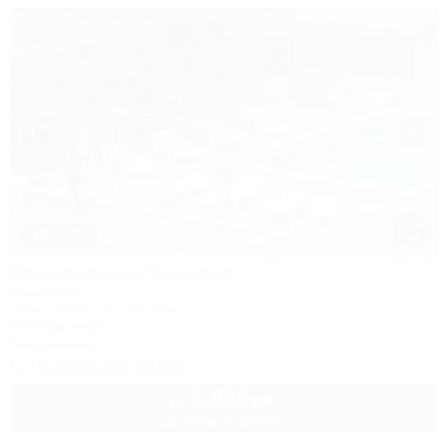
1 / 28
Квартира на Чкалова
Квартира
Сочи, Адлер, ул. Чкалова, 11
300м до моря
Кондиционер
+7 (918) 499-23-05
5 000
руб.
от
до 4 взр. в августе