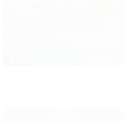
1 / 51
9-Авеню
Гостевой дом
Сочи, Лоо, ул. Енисейская, 9
400м до моря
5км до центра
Питание
Wi-Fi
Бассейн
Кондиционер
Автостоянка
1 спецпредложение
+7 (917) 208-40-13
3 500
руб.
от
2 взр. в августе