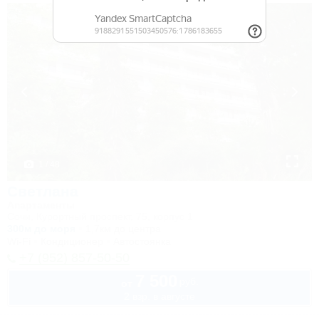
1 / 48
Светлана
Апартаменты
Сочи, Курортный проспект, 75, корпус 1
300м до моря
1,7км до центра
Wi-Fi
Кондиционер
Автостоянка
+7 (952) 857-50-50
7 500
руб.
от
2 взр. в августе