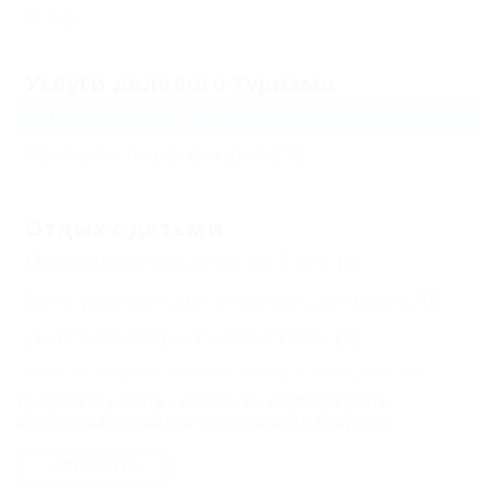
Еще
Услуги делового туризма
Конференц-зал
(1)
Комната переговоров
(1)
Отдых с детьми
Принимаются дети до 5 лет
(5)
Есть условия для отдыха с детьми
(20)
Детский открытый бассейн
(5)
Нет условий для отдыха с детьми
(1)
Продолжая работу с сайтом, вы подтверждаете
использование сайтом cookies вашего браузера.
Услуги
СОГЛАСЕН
Бар при отеле
(3)