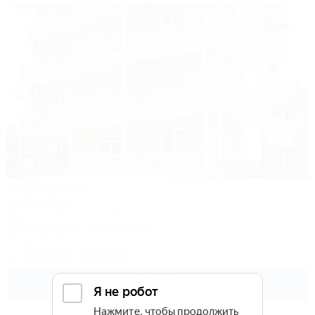
1 / 42
Маргарита
Гостевой дом
Сочи, ул. Полтавская, 21/9
600м до моря
6км до центра
Кондиционер
Показать телефон
4 000
руб.
от
2 взр. в августе