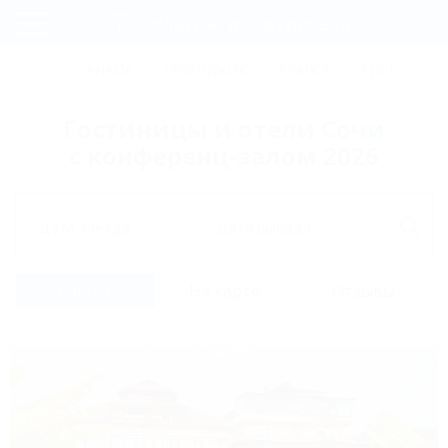
Фильтры и сортировка
Главная
СОЧИ
АНАПА
ГЕЛЕНДЖИК
ТУАПСЕ
ЕЙСК
КР
Регистрация
Гостиницы и отели Сочи
Вход
с конференц-залом 2026
Дата заезда
Дата выезда
Список
На карте
Отзывы