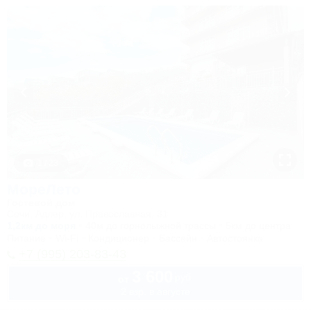
1 / 23
МореЛето
Гостевой дом
Сочи, Адлер, ул. Православная, 31
1,2км до моря
40м до горнолыжной трассы
5км до центра
Питание
Wi-Fi
Кондиционер
Бассейн
Автостоянка
+7 (995) 203-83-43
3 600
руб.
от
2 взр. в августе