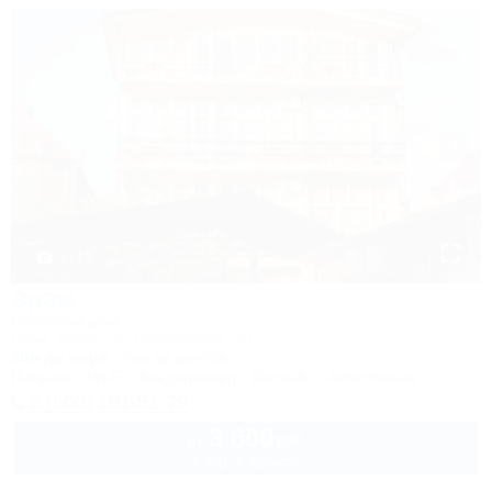
1 / 13
ЭрЭм
Гостевой дом
Сочи, Адлер, ул. Прибрежная, 23
30м до моря
6км до центра
Питание
Wi-Fi
Кондиционер
Бассейн
Автостоянка
8 (800) 101-51-79
3 600
руб.
от
2 взр. в августе