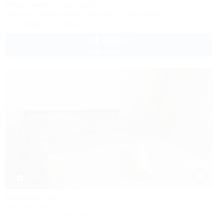
10м до моря
5км до центра
Питание
Кондиционер
Бассейн
Автостоянка
8 (800) 333-78-33
4 400
руб.
от
1 взр. в августе
1 / 17
Марианна
Гостевой дом
Сочи, Лоо, ул. Солнечная, 8