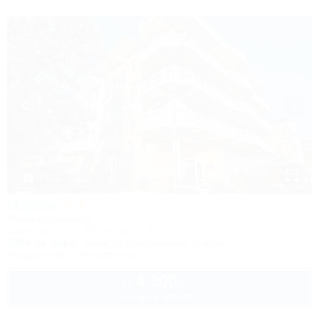
1 / 25
Мария
Мини-гостиница
Сочи, Хоста, ул. Платановая, 2
200м до моря
52км до горнолыжной трассы
Кондиционер
Автостоянка
4 300
руб.
от
2 взр. в августе