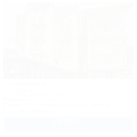
1 / 33
Александрия
Гостевой дом
Сочи, Лазаревское, ул. Победы, 261/4
30м до моря
3км до центра
Питание
Wi-Fi
Кондиционер
Бассейн
Автостоянка
+7 (938) 455-99-77
3 500
руб.
от
2 взр. в августе