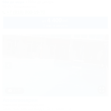
50м до моря
789м до центра
Wi-Fi
Кондиционер
+7 (918) 900-19-70
4 400
руб.
от
2 взр. в августе
1 / 47
Аполлинария
Частное домовладение
Сочи, Лоо, Горный воздух, СНТ "Бриз", 131