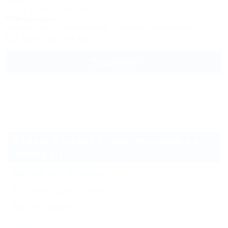
Отель
Анапа, Джемете, Курортный проезд, 2
800м до моря
Питание
Wi-Fi
Кондиционер
Бассейн
Автостоянка
8 (800) 301-09-34
Подробнее
Еще
Отдых в Анапе с полотенцами на
пляже (7)
Жильё для отдыха
(7)
Гостиницы и отели
(7)
Автокемпинги
(2)
Еще