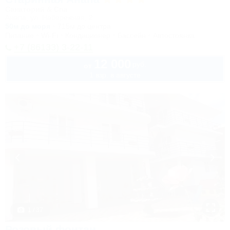
Санаторий & Спа
Анапа, ул. Набережная, 2
50м до моря
715м до центра
Питание
Wi-Fi
Кондиционер
Бассейн
Автостоянка
+7 (86133) 3-22-11
12 000
руб.
от
1 взр. в августе
1 / 37
Розовый фонтан