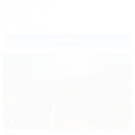
Утришская волна
Кемпинг
Анапа, Большой Утриш
117м до центра
+7 961 854-31-23
Подробнее
1 / 4
Рай