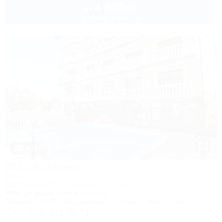
4 800
руб.
от
до 3 взр. в августе
1 / 17
ATLAS (Атлас)
Отель
Анапа, Джемете, ул. Виноградная, 1а
100м до моря
6км до центра
Питание
Wi-Fi
Кондиционер
Бассейн
Автостоянка
+7 (938) 411-50-71