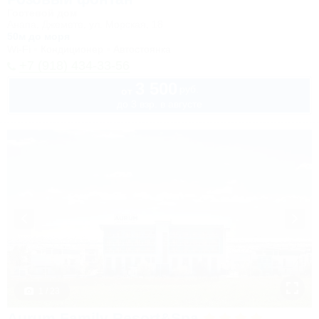
Гостевой дом
Анапа, Джемете, ул. Морская, 18
50м до моря
Wi-Fi
Кондиционер
Автостоянка
+7 (918) 434-33-56
3 500
руб.
от
до 3 взр. в августе
1 / 23
Aurum Family Resort&Spa