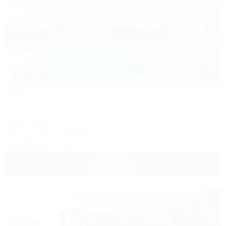
1 / 50
Alfa Summer
Отель
Анапа, Джемете, Пионерский проспект, 257С
50м до моря
Питание
Wi-Fi
Кондиционер
Бассейн
Автостоянка
8 (800) 201-55-58
4 200
руб.
от
2 взр. в августе