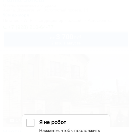
Отель семейного отдыха
Анапа, Джемете, ул. Золотистый проезд, 14
50м до моря
Питание
Wi-Fi
Кондиционер
Бассейн
Автостоянка
+7 (928) 210-64-77
3 700
руб.
от
2 взр. в августе
1 / 28
Частный дом на Кирова 30