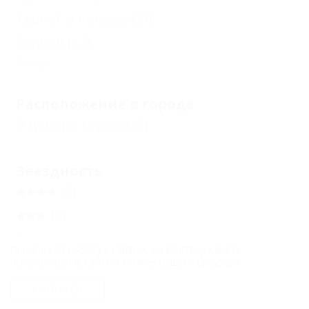
Туалет в номере
(20)
Балкон
(12)
Еще
Расположение в городе
В центре города
(2)
Звездность
(7)
(5)
Без звезд
(12)
Продолжая работу с сайтом, вы подтверждаете
использование сайтом cookies вашего браузера.
Бронирование с подтверждением от
СОГЛАСЕН
отеля
(18)