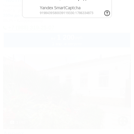
Частный дом
Анапа, ул. Кирова, 30
350м до моря
1,2км до центра
Wi-Fi
Кондиционер
+7 (988) 319-25-07
1 200
руб.
от
1 взр. в августе
1 / 41
Август