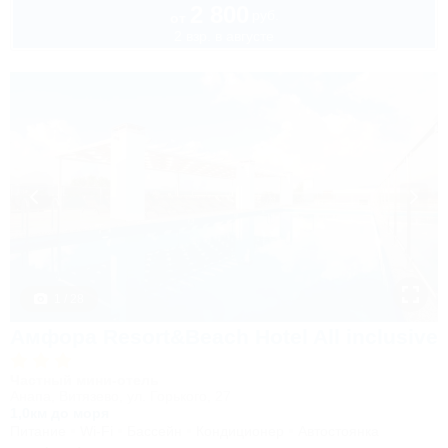
2 800
руб.
от
2 взр. в августе
1 / 28
Амфора Resort&Beach Hotel All inclusive
Частный мини-отель
Анапа, Витязево, ул. Горького, 27
1,0км до моря
Питание
Wi-Fi
Бассейн
Кондиционер
Автостоянка