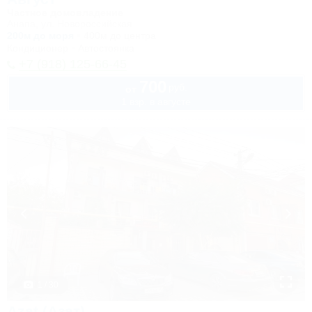
Частное домовладение
Анапа, ул. Новороссийская
200м до моря
400м до центра
Кондиционер
Автостоянка
+7 (918) 125-66-45
700
руб.
от
1 взр. в августе
1 / 30
Azat (Азат)