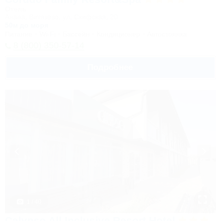
Отель
Анапа, Витязево, ул. Скифская, 20
50м до моря
Питание
Wi-Fi
Бассейн
Кондиционер
Автостоянка
8 (800) 350-57-14
Подробнее
1 / 40
Calypso All Inclusive Resort Hotel