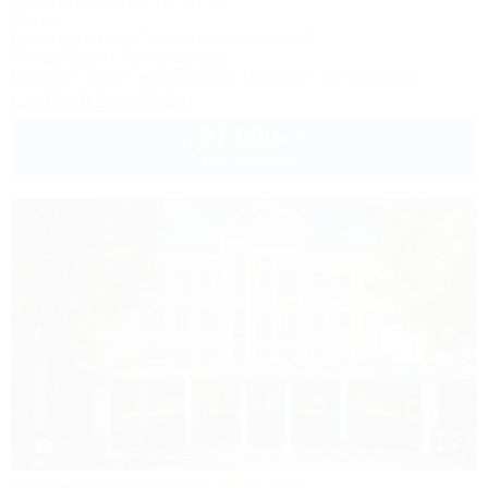
Отель
Анапа, Джемете, Пионерский проспект, 47
70м до моря
5км до центра
Питание
Wi-Fi
Кондиционер
Бассейн
Автостоянка
8 (800) 201-76-36
27 000
руб.
от
2 взр. в августе
1 / 37
Старинная Анапа