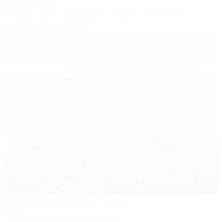
100м до моря
Питание
Wi-Fi
Кондиционер
Бассейн
Автостоянка
+7 (918) 467-33-55
4 000
руб.
от
2 взр. в августе
1 / 30
Relax All Inclusive
Отель
Анапа, Витязево, проезд Ориона, 3